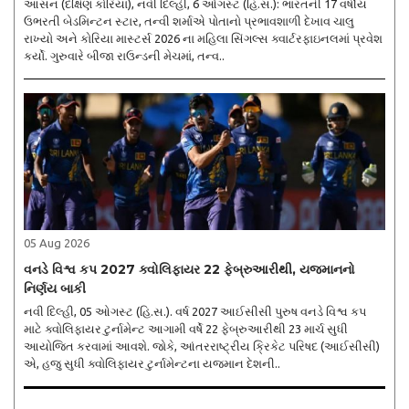
આસન (દક્ષિણ કોરિયા), નવી દિલ્હી, 6 ઓગસ્ટ (હિ.સ.): ભારતની 17 વર્ષીય
ઉભરતી બેડમિન્ટન સ્ટાર, તન્વી શર્માએ પોતાનો પ્રભાવશાળી દેખાવ ચાલુ
રાખ્યો અને કોરિયા માસ્ટર્સ 2026 ના મહિલા સિંગલ્સ ક્વાર્ટરફાઇનલમાં પ્રવેશ
કર્યો. ગુરુવારે બીજા રાઉન્ડની મેચમાં, તન્વ..
05 Aug 2026
વનડે વિશ્વ કપ 2027 ક્વોલિફાયર 22 ફેબ્રુઆરીથી, યજમાનનો
નિર્ણય બાકી
નવી દિલ્હી, 05 ઓગસ્ટ (હિ.સ.). વર્ષ 2027 આઈસીસી પુરુષ વનડે વિશ્વ કપ
માટે ક્વોલિફાયર ટુર્નામેન્ટ આગામી વર્ષે 22 ફેબ્રુઆરીથી 23 માર્ચ સુધી
આયોજિત કરવામાં આવશે. જોકે, આંતરરાષ્ટ્રીય ક્રિકેટ પરિષદ (આઈસીસી)
એ, હજુ સુધી ક્વોલિફાયર ટુર્નામેન્ટના યજમાન દેશની..