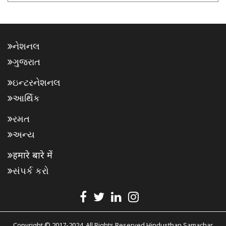
નેશનલ
ગુજરાત
ઇન્ટરનેશનલ
આર્થિક
રમત
અન્ય
हमारे बारे में
સંપર્ક કરો
Copyright © 2017-2024. All Rights Reserved Hindusthan Samachar