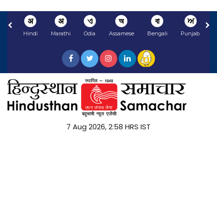
अ
अ
ଏ
অ
বা
ਅ
Hindi
Marathi
Odia
Assamese
Bengali
Punjabi
N
7 Aug 2026, 2:58 HRS IST