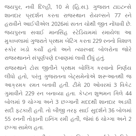
જયપુર, નવી દિલ્હી, 10 મે (હિ.સ.). ગુજરાત ટાઇટન્સે
શાનદાર પ્રદર્શન કરતા રાજસ્થાન રોયલ્સને 77 રને
હરાવીને આઈપીએલ 2026માં સતત ચોથી જીત નોંધાવી છે.
જયપુરના સવાઈ માનસિંહ સ્ટેડિયમમાં રમાયેલા આ
મુકાબલામાં ગુજરાતે પ્રથમ બેટિંગ કરતા 229 રનનો વિશાળ
સ્કોર ખડો કર્યો હતો અને ત્યારબાદ બોલરોના જોરે
રાજસ્થાનને સંપૂર્ણપણે દબાણમાં લાવી દીધું હતું.
રાજસ્થાને ટોસ જીતીને પ્રથમ બોલિંગ કરવાનો નિર્ણય
લીધો હતો, પરંતુ ગુજરાતના બેટ્સમેનોએ શરૂઆતથી જ
આક્રમક રમત બતાવી હતી. ટીમે 20 ઓવરમાં 3 વિકેટ
ગુમાવીને 229 રન બનાવ્યા હતા. કેપ્ટન શુભમન ગિલે 44
બોલમાં 9 ચોગ્ગા અને 3 છગ્ગાની મદદથી શાનદાર અડધી
સદી ફટકારી હતી. તો બીજી તરફ સાઈ સુદર્શને 36 બોલમાં
55 રનની તોફાની ઇનિંગ રમી હતી, જેમાં 6 ચોગ્ગા અને 2
છગ્ગા સામેલ હતા.