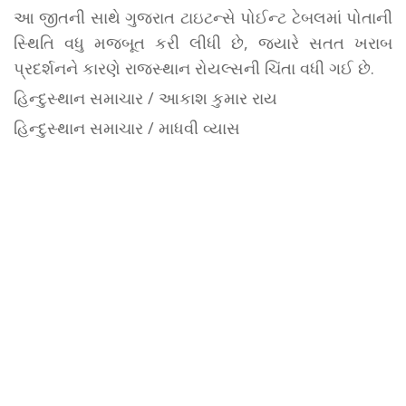
આ જીતની સાથે ગુજરાત ટાઇટન્સે પોઈન્ટ ટેબલમાં પોતાની
સ્થિતિ વધુ મજબૂત કરી લીધી છે, જ્યારે સતત ખરાબ
પ્રદર્શનને કારણે રાજસ્થાન રોયલ્સની ચિંતા વધી ગઈ છે.
હિન્દુસ્થાન સમાચાર / આકાશ કુમાર રાય
હિન્દુસ્થાન સમાચાર / માધવી વ્યાસ