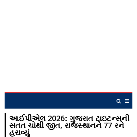
આઈપીએલ 2026: ગુજરાત ટાઇટન્સની
સતત ચોથી જીત, રાજસ્થાનને 77 રને
હરાવ્યું