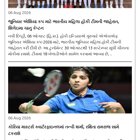
06 Aug 2026
જુનિયર એશિયા કપ માટે ભારતીય મહિલા હોકી ટીમની જાહેરાત,
શિલેઇમા ચાનુ કેપ્ટન
નવી દિલ્હી, 06 ઓગસ્ટ (હિ.સ.). હોકી ઇન્ડિયાએ ગુરુવારે એએચએફ
જુનિયર એશિયા કપ-2026 માટે, ભારતીય જુનિયર મહિલા હોકી ટીમની
જાહેરાત કરી દીધી છે. આ ટુર્નામેન્ટ 30 ઓગસ્ટથી 13 સપ્ટેમ્બર સુધી ચીનના
મોકીમાં રમાશે. ટીમમાં 18 ખેલાડીઓને સામેલ કરવામાં આવ્યા છે, ..
06 Aug 2026
કોરિયા માસ્ટર્સ ક્વાર્ટરફાઇનલમાં તન્વી શર્મા, રક્ષિતા રામરાજ સામે
ટકરાશે