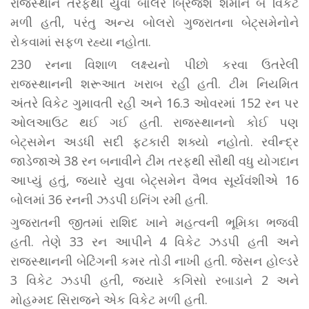
રાજસ્થાન તરફથી યુવા બોલર બ્રિજેશ શર્માને બે વિકેટ
મળી હતી, પરંતુ અન્ય બોલરો ગુજરાતના બેટ્સમેનોને
રોકવામાં સફળ રહ્યા નહોતા.
230 રનના વિશાળ લક્ષ્યનો પીછો કરવા ઉતરેલી
રાજસ્થાનની શરૂઆત ખરાબ રહી હતી. ટીમ નિયમિત
અંતરે વિકેટ ગુમાવતી રહી અને 16.3 ઓવરમાં 152 રન પર
ઓલઆઉટ થઈ ગઈ હતી. રાજસ્થાનનો કોઈ પણ
બેટ્સમેન અડધી સદી ફટકારી શક્યો નહોતો. રવીન્દ્ર
જાડેજાએ 38 રન બનાવીને ટીમ તરફથી સૌથી વધુ યોગદાન
આપ્યું હતું, જ્યારે યુવા બેટ્સમેન વૈભવ સૂર્યવંશીએ 16
બોલમાં 36 રનની ઝડપી ઇનિંગ રમી હતી.
ગુજરાતની જીતમાં રાશિદ ખાને મહત્વની ભૂમિકા ભજવી
હતી. તેણે 33 રન આપીને 4 વિકેટ ઝડપી હતી અને
રાજસ્થાનની બેટિંગની કમર તોડી નાખી હતી. જેસન હોલ્ડરે
3 વિકેટ ઝડપી હતી, જ્યારે કગિસો રબાડાને 2 અને
મોહમ્મદ સિરાજને એક વિકેટ મળી હતી.