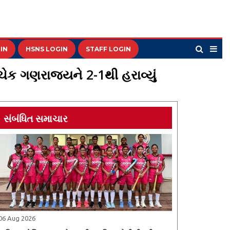
IN
HSNS LOGIN
STAFF LOGIN
 ચેક ગણરાજ્યને 2-1થી હરાવ્યું
સંબંધિત સમાચાર
06 Aug 2026