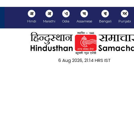
अ
अ
ଏ
অ
বা
ਅ
Hindi
Marathi
Odia
Assamese
Bengali
Punjabi
6 Aug 2026, 21:15 HRS IST