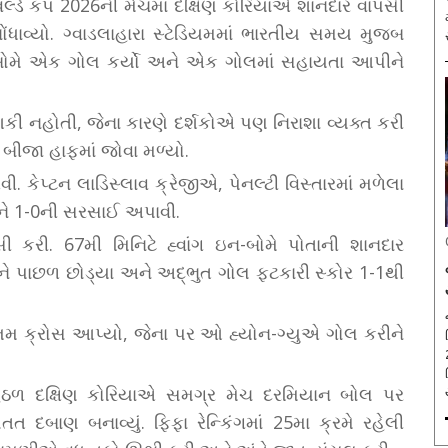
 વર્લ્ડ કપ 2026ની મેચમાં દક્ષિણ કોરિયાએ શાનદાર વાપસી
ધાવ્યો. ગ્વાડલાહારા સ્ટેડિયમમાં ભારતીય સમય મુજબ
ઇન-બોમે એક ગોલ કર્યો અને એક ગોલમાં સહાયતા આપીને
ી શકી નહોતી, જેના કારણે દર્શકોએ પણ નિરાશા વ્યક્ત કરી
 બીજા હાફમાં જોવા મળ્યો.
કેપ્ટન લાડિસ્લાવ ક્રેજીએ, પેનલ્ટી વિસ્તારમાં મળેલા
ટીમને 1-0ની સરસાઈ અપાવી.
 કરી. 67મી મિનિટે હ્વાંગ ઇન-બોમે પોતાની શાનદાર
્ડરોને પાછળ છોડ્યા અને અદ્ભુત ગોલ ફટકારી સ્કોર 1-1થી
ઉત્તમ ક્રોસ આપ્યો, જેના પર ઓ હ્યોન-ગ્યુએ ગોલ કરીને
ી હેઠળ દક્ષિણ કોરિયાએ સમગ્ર મેચ દરમિયાન બોલ પર
 દબાણ બનાવ્યું. ફિફા રેન્કિંગમાં 25મા ક્રમે રહેલી