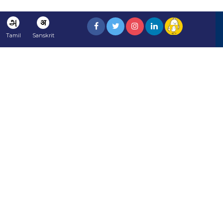
அ
अ
Tamil
Sanskrit