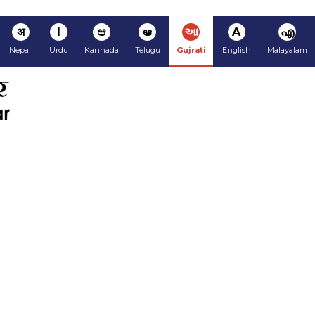
अ
ا
ಆ
ఆ
આ
A
എ
Nepali
Urdu
Kannada
Telugu
Gujrati
English
Malayalam