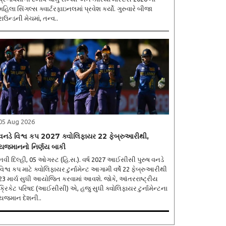
મહિલા સિંગલ્સ ક્વાર્ટરફાઇનલમાં પ્રવેશ કર્યો. ગુરુવારે બીજા
રાઉન્ડની મેચમાં, તન્વ..
05 Aug 2026
વનડે વિશ્વ કપ 2027 ક્વોલિફાયર 22 ફેબ્રુઆરીથી,
યજમાનનો નિર્ણય બાકી
નવી દિલ્હી, 05 ઓગસ્ટ (હિ.સ.). વર્ષ 2027 આઈસીસી પુરુષ વનડે
વિશ્વ કપ માટે ક્વોલિફાયર ટુર્નામેન્ટ આગામી વર્ષે 22 ફેબ્રુઆરીથી
23 માર્ચ સુધી આયોજિત કરવામાં આવશે. જોકે, આંતરરાષ્ટ્રીય
ક્રિકેટ પરિષદ (આઈસીસી) એ, હજુ સુધી ક્વોલિફાયર ટુર્નામેન્ટના
યજમાન દેશની..