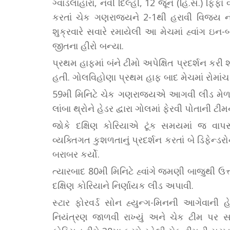
ગ્વાડલાહારા, નવી દિલ્હી, 12 જૂન (હિ.સ.) ફિફા
કરતાં ચેક ગણરાજ્યને 2-1થી હરાવી વિજય નોં
શુક્રવારે સવારે રમાયેલી આ મેચમાં હ્વાંગ 
જીતના હીરો બન્યા.
પ્રથમ હાફમાં બંને ટીમો અપેક્ષિત પ્રદર્શન કર
હતી. ગોલવિહોણા પ્રથમ હાફ બાદ મેચમાં રોમાંચ
59મી મિનિટે ચેક ગણરાજ્યએ આગવી લીડ મેળવી. 
લાંબા થ્રોને હેડર દ્વારા ગોલમાં ફેરવી પોતાની 
જોકે દક્ષિણ કોરિયાએ ટૂંક સમયમાં જ વાપસી
વ્યક્તિગત કુશળતાનું પ્રદર્શન કરતાં બે ડિફેન
બરાબર કર્યો.
ત્યારબાદ 80મી મિનિટે હ્વાંગે જમણી બાજુથી 
દક્ષિણ કોરિયાને નિર્ણાયક લીડ અપાવી.
સ્ટાર ફોરવર્ડ સોન હ્યુન્ગ-મિનની આગેવાન
નિયંત્રણ જાળવી રાખ્યું અને ચેક ટીમ પર સતત