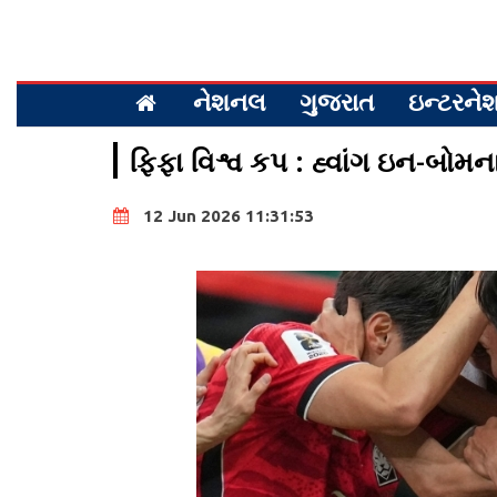
નેશનલ
ગુજરાત
ઇન્ટરન
ફિફા વિશ્વ કપ : હ્વાંગ ઇન-બોમન
12 Jun 2026 11:31:53