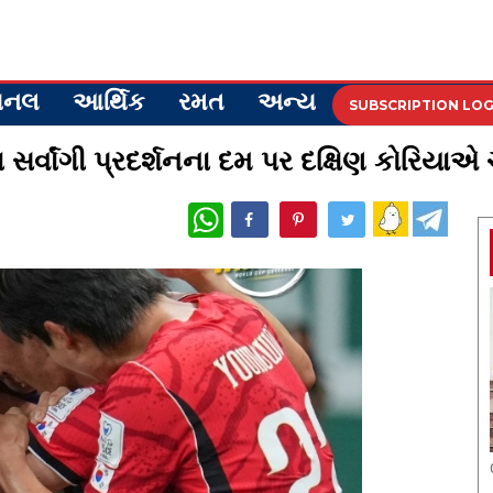
ેશનલ
આર્થિક
રમત
અન્ય
SUBSCRIPTION LOG
ા સર્વાંગી પ્રદર્શનના દમ પર દક્ષિણ કોરિયાએ
WhatsApp