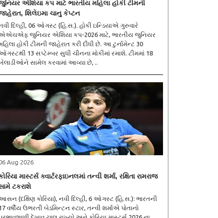
જુનિયર એશિયા કપ માટે ભારતીય મહિલા હોકી ટીમની
જાહેરાત, શિલેઇમા ચાનુ કેપ્ટન
નવી દિલ્હી, 06 ઓગસ્ટ (હિ.સ.). હોકી ઇન્ડિયાએ ગુરુવારે
એએચએફ જુનિયર એશિયા કપ-2026 માટે, ભારતીય જુનિયર
મહિલા હોકી ટીમની જાહેરાત કરી દીધી છે. આ ટુર્નામેન્ટ 30
ઓગસ્ટથી 13 સપ્ટેમ્બર સુધી ચીનના મોકીમાં રમાશે. ટીમમાં 18
ખેલાડીઓને સામેલ કરવામાં આવ્યા છે, ..
06 Aug 2026
કોરિયા માસ્ટર્સ ક્વાર્ટરફાઇનલમાં તન્વી શર્મા, રક્ષિતા રામરાજ
સામે ટકરાશે
આસન (દક્ષિણ કોરિયા), નવી દિલ્હી, 6 ઓગસ્ટ (હિ.સ.): ભારતની
17 વર્ષીય ઉભરતી બેડમિન્ટન સ્ટાર, તન્વી શર્માએ પોતાનો
પ્રભાવશાળી દેખાવ ચાલુ રાખ્યો અને કોરિયા માસ્ટર્સ 2026 ના