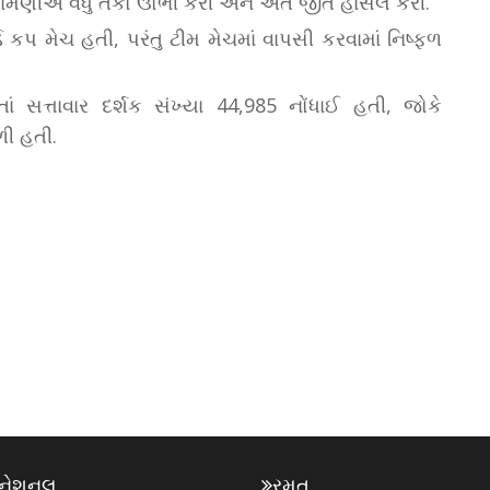
રખામણીએ વધુ તકો ઊભી કરી અને અંતે જીત હાંસલ કરી.
પ મેચ હતી, પરંતુ ટીમ મેચમાં વાપસી કરવામાં નિષ્ફળ
ાં સત્તાવાર દર્શક સંખ્યા 44,985 નોંધાઈ હતી, જોકે
ળી હતી.
રનેશનલ
રમત