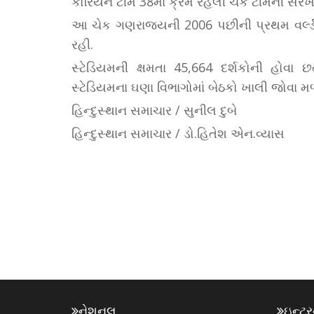
કોરિયન ટીમે 38મા ક્રમે રહેલી ચેક ટીમની સ
આ ચેક ગણરાજ્યની 2006 પછીની પ્રથમ વર્લ્ડ ક
રહી.
સ્ટેડિયમની ક્ષમતા 45,664 દર્શકોની હોવા છત
સ્ટેડિયમના ઘણા વિભાગોમાં બેઠકો ખાલી જોવા મ
હિન્દુસ્થાન સમાચાર / સુનીલ દુબે
હિન્દુસ્થાન સમાચાર / ડો.હિતેશ એન.વ્યાસ
નેશનલ
ઇન્ટ