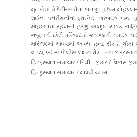
મૃતકોમાં મેદિનીનગરીના કાનજી હાઉસ મોહલ્
રાઈન, પનેરીગલીનો ડ્રાઈવર અરબાઝ ખાન, મ
મોહલ્લાના રહેવાસી હાજી અબ્દુલ રઝાક સાહિ
નજીકની છોટી મસ્જિદમાં જનાજાની નમાઝ અદા 
મસ્જિદમાં લાવવામાં આવ્યા હતા. સેંકડો લોકો
વાગ્યે, બધાને પોલીસ લાઇન રોડ પરના કબ્રસ્તાન
હિન્દુસ્થાન સમાચાર / દિલીપ કુમાર / વિકાસ કુમાર 
હિન્દુસ્થાન સમાચાર / માધવી વ્યાસ