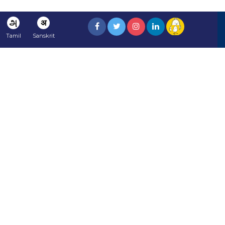
அ
अ
Tamil
Sanskrit