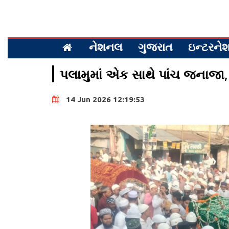
નેશનલ
ગુજરાત
ઇન્ટરન
પલામુમાં એક સાથે પાંચ જનાજા,
14 Jun 2026 12:19:53