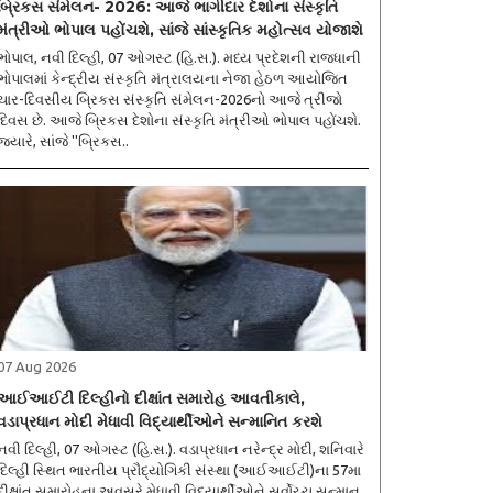
બ્રિકસ સંમેલન- 2026: આજે ભાગીદાર દેશોના સંસ્કૃતિ
મંત્રીઓ ભોપાલ પહોંચશે, સાંજે સાંસ્કૃતિક મહોત્સવ યોજાશે
ભોપાલ, નવી દિલ્હી, 07 ઓગસ્ટ (હિ.સ.). મધ્ય પ્રદેશની રાજધાની
ભોપાલમાં કેન્દ્રીય સંસ્કૃતિ મંત્રાલયના નેજા હેઠળ આયોજિત
ચાર-દિવસીય બ્રિકસ સંસ્કૃતિ સંમેલન-2026નો આજે ત્રીજો
દિવસ છે. આજે બ્રિકસ દેશોના સંસ્કૃતિ મંત્રીઓ ભોપાલ પહોંચશે.
જ્યારે, સાંજે ''બ્રિકસ..
07 Aug 2026
આઈઆઈટી દિલ્હીનો દીક્ષાંત સમારોહ આવતીકાલે,
વડાપ્રધાન મોદી મેધાવી વિદ્યાર્થીઓને સન્માનિત કરશે
નવી દિલ્હી, 07 ઓગસ્ટ (હિ.સ.). વડાપ્રધાન નરેન્દ્ર મોદી, શનિવારે
દિલ્હી સ્થિત ભારતીય પ્રૌદ્યોગિકી સંસ્થા (આઈઆઈટી)ના 57મા
દીક્ષાંત સમારોહના અવસરે મેધાવી વિદ્યાર્થીઓને સર્વોચ્ચ સન્માન