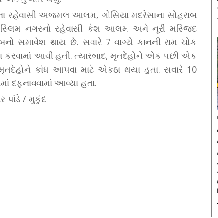
લાના રહેવાસી અજમલ આલમ, ગોસિયા મદરેસાના સોહરાબ
ુસ્લિમ નગરનો રહેવાસી કેશ આલમ અને નૂરી મસ્જિદ
બનો સમાવેશ થાય છે. સવારે 7 વાગ્યે કાનની રામ ચોક
કરવામાં આવી હતી. ત્યારબાદ, મૃતદેહોને એક પછી એક
 મૃતદેહોને કાંધ આપવા માટે એકઠા થયા હતા. સવારે 10
માં દફનાવવામાં આવ્યા હતા.
પાંડે / મુકુંદ