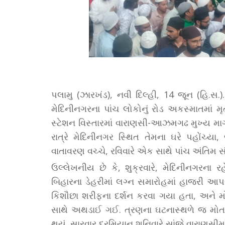
પલામુ (ઝારખંડ), નવી દિલ્હી, 14 જૂન (હિ.સ.
મેદિનીનગરના પાંચ લોકોનું રોડ અકસ્માતમાં મ
સ્ટેશન વિસ્તારમાં વારાણસી-આઝમગઢ મુખ્ય માર્
રાત્રે મેદિનીનગર સ્થિત તેમના ઘરે પહોંચ્ય
વાતાવરણ વચ્ચે, રવિવારે એક સાથે પાંચ અંતિમ સં
ઉલ્લેખનીય છે કે, શુક્રવારે, મેદિનીનગરના 
બિહારના ડેહરીમાં લગ્ન સમારોહમાં હાજરી આપવા 
કિશૌછા શરીફના દર્શન કરવા ગયા હતા, અને મોડ
સાથે અથડાઈ ગઈ. ત્રણના ઘટનાસ્થળે જ મોત 
થયું. સારવાર દરમિયાન શનિવારે સાંજે વારાણસીમા