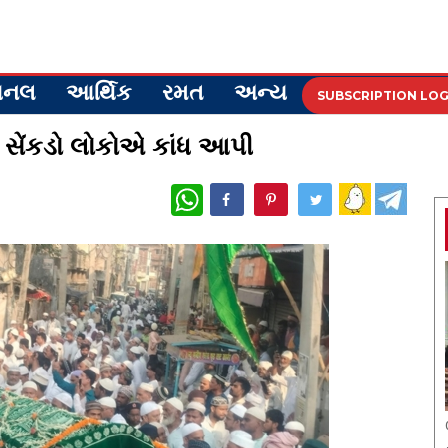
ેશનલ
આર્થિક
રમત
અન્ય
SUBSCRIPTION LOG
 સેંકડો લોકોએ કાંધ આપી
WhatsApp