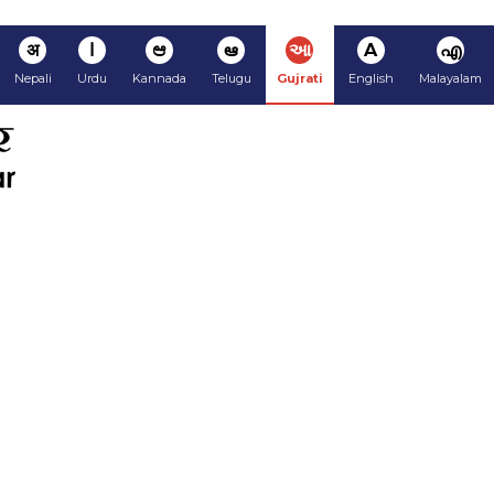
अ
ا
ಆ
ఆ
આ
A
എ
Nepali
Urdu
Kannada
Telugu
Gujrati
English
Malayalam