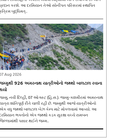
પ્રદાન કરશે. આ દરમિયાન તેઓ સોનીપત પરિસરમાં સ્થાપિત
કૃત્રિમ બુદ્ધિમત્..
07 Aug 2026
જમ્મુથી 926 અમરનાથ યાત્રીઓનો જથ્થો બાલટાલ રવાના
થયો
જમ્મુ, નવી દિલ્હી, 07 ઓગસ્ટ (હિ.સ.). જમ્મુ-કાશ્મીરમાં અમરનાથ
યાત્રા શાંતિપૂર્ણ રીતે ચાલી રહી છે. જમ્મુથી આજે યાત્રીઓનો
એક વધુ જથ્થો બાલટાલ બેઝ કેમ્પ માટે મોકલવામાં આવ્યો. આ
દરમિયાન ભક્તોનો એક જથ્થો કડક સુરક્ષા વચ્ચે રામબન
જિલ્લામાંથી પસાર થઈને જમ્મ..