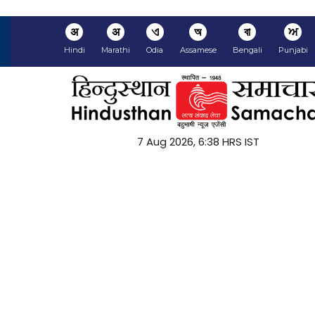
अ
अ
ଏ
অ
বা
ਅ
Hindi
Marathi
Odia
Assamese
Bengali
Punjabi
7 Aug 2026, 6:38 HRS IST