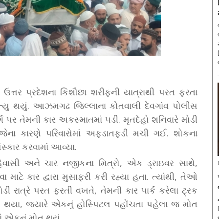
). ઉત્તર પ્રદેશના કિશૌછા શરીફની યાત્રાથી પરત ફરતા
ૃત્યુ થયું. આઝમગઢ જિલ્લાના કોતવાલી દેવગાંવ પોલીસ
ગ પર તેમની કાર અકસ્માતમાં પડી. મૃતદેહો શનિવારે મોડી
ા, જેના કારણે પરિવારોમાં અફડાતફડી મચી ગઈ. શોકના
સ્કાર કરવામાં આવ્યા.
રહેવાસી અને ચાર નજીકના મિત્રો, એક ડ્રાઇવર સાથે,
માટે કાર દ્વારા મુસાફરી કરી રહ્યા હતા. ત્યાંથી, તેઓ
ી રાત્રે પરત ફરતી વખતે, તેમની કાર પાર્ક કરેલા ટ્રક
થયા, જ્યારે એકનું હોસ્પિટલ પહોંચતા પહેલા જ મોત
ં એકનું મોત થયું.