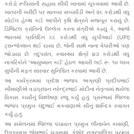
કરોડો રૂપિયાની સહાય સીધી ખાતામાં ચૂકવવામાં આવી છે.
ખાતરની ખરીદી પર માતબર સબસીડી અને ૨૬ કરોડથી વધુ
સોઈલ હેલ્થ કાર્ડ આપીને કૃષિ ક્ષેત્રને મજબૂત કરાયું છે.
ડિજિટલ ક્રાંતિનો ઉલ્લેખ કરતા મંત્રીએ કહ્યું કે, આજે
ભારતમાં પ્રતિદિન ૬૬ કરોડથી વધુ યુપીઆઈ (UPI)
ટ્રાન્જેક્શન થઈ રહ્યા છે, જેની સાથે નાના વેપારીઓ પણ
જોડાયા છે. તદુપરાંત, સ્વાસ્થ્ય ક્ષેત્રે ૪૩ કરોડથી વધુ
નાગરિકોને 'આયુષ્માન કાર્ડ' હેઠળ આવરી લઈ રૂ. ૧૦ લાખ
સુધીની મફત સારવાર સુનિશ્ચિત કરવામાં આવી છે.
આ કાર્યક્રમમાં પ્રદેશ ભાજપ અગ્રણી પ્રદીપભાઈ
ખીમાણીએ વડાપ્રધાન નરેન્દ્રભાઈ મોદીના નેતૃત્વમાં થયેલા
વિકાસ કાર્યોનું વિશ્લેષણ રજૂ કર્યું હતું. પ્રારંભમાં જિલ્લા
ભાજપ પ્રમુખ ચંદુભાઈ મકવાણાએ સૌનું શાબ્દિક સ્વાગત
કર્યું હતું.
આ સંમેલનમાં જિલ્લા પંચાયત પ્રમુખ લીનાબેન કાવાણી,
ઉપપ્રમુખ જેઠાભાઈ ચુડાસમા, કેશોદ નગરપાલિકા પ્રમુખ