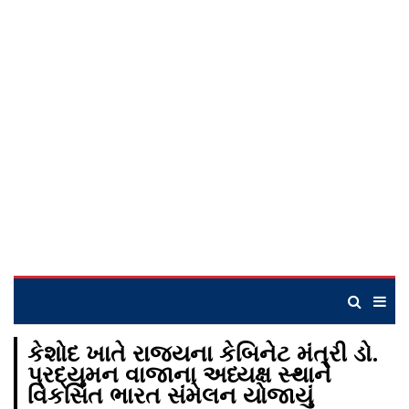
કેશોદ ખાતે રાજ્યના કેબિનેટ મંત્રી ડો.
પ્રદ્યુમન વાજાના અધ્યક્ષ સ્થાને
વિકસિત ભારત સંમેલન યોજાયું