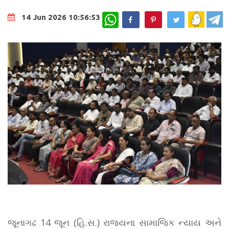
WhatsApp
14 Jun 2026 10:56:53
જૂનાગઢ 14 જૂન (હિ.સ.) રાજ્યના સામાજિક ન્યાય અને