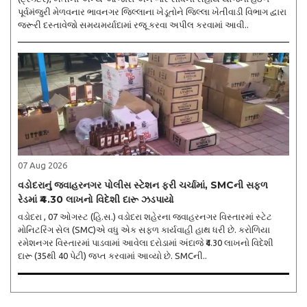
પૂર્વમંજુરી મેળવનાર ભાવનગર જિલ્લાના ખેડૂતોને જિલ્લા ખેતીવાડી વિભાગ દ્વારા
જરૂરી દસ્તાવેજો સમયમર્યાદામાં રજૂ કરવા અપીલ કરવામાં આવી..
07 Aug 2026
વડોદરાનું જવાહરનગર પોલીસ સ્ટેશન ફરી ચર્ચામાં, SMCની સફળ
રેડમાં ₹4.30 લાખનો વિદેશી દારૂ ઝડપાયો
વડોદરા , 07 ઓગસ્ટ (હિ.સ.) વડોદરા શહેરના જવાહરનગર વિસ્તારમાં સ્ટેટ
મોનિટરિંગ સેલ (SMC)એ વધુ એક સફળ કાર્યવાહી હાથ ધરી છે. કરોળિયા
રમેશનગર વિસ્તારમાં પાડવામાં આવેલા દરોડામાં અંદાજે ₹4.30 લાખનો વિદેશી
દારૂ (35થી 40 પેટી) જપ્ત કરવામાં આવ્યો છે. SMCની..