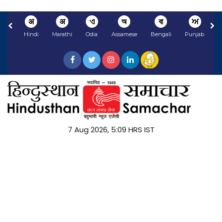
अ
अ
ଏ
অ
বা
ਅ
Hindi
Marathi
Odia
Assamese
Bengali
Punjabi
N
7 Aug 2026, 5:09 HRS IST