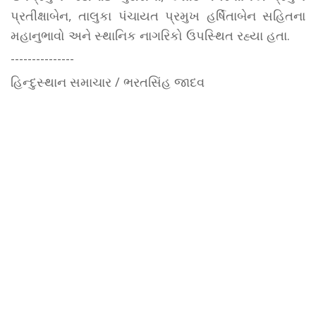
પ્રતીક્ષાબેન, તાલુકા પંચાયત પ્રમુખ હર્ષિતાબેન સહિતના
મહાનુભાવો અને સ્થાનિક નાગરિકો ઉપસ્થિત રહ્યા હતા.
---------------
હિન્દુસ્થાન સમાચાર / ભરતસિંહ જાદવ