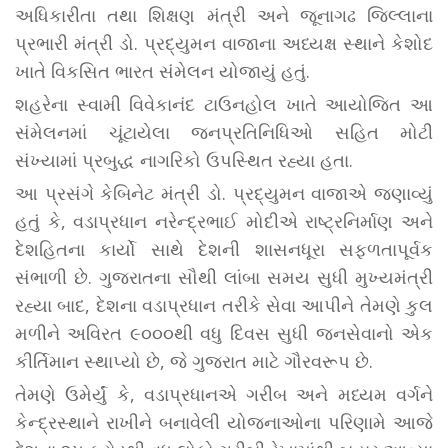
અધિકારીતા તથા શિક્ષણ મંત્રી અને જૂનાગઢ જિલ્લાના
પ્રભારી મંત્રી ડો. પ્રદ્યુમન વાજાના અધ્યક્ષ સ્થાને કેશોદ
ખાતે વિકસિત ભારત સંમેલન યોજાયું હતું.
શહરેના સ્વામી વિવેકાનંદ ટાઉનહોલ ખાતે આયોજિત આ
સંમેલનમાં ચૂંટાયેલા જનપ્રતિનિધિઓ સહિત મોટી
સંખ્યામાં પ્રબુદ્ધ નાગરિકો ઉપસ્થિત રહ્યા હતા.
આ પ્રસંગે કેબિનેટ મંત્રી ડો. પ્રદ્યુમન વાજાએ જણાવ્યું
હતું કે, વડાપ્રધાન નરેન્દ્રભાઈ મોદીએ રાષ્ટ્રનિર્માણ અને
દેશહિતના કાર્યો સાથે દેશની શાસનધૂરા સફળતાપૂર્વક
સંભાળી છે. ગુજરાતના સૌથી લાંબા સમય સુધી મુખ્યમંત્રી
રહ્યા બાદ, દેશના વડાપ્રધાન તરીકે સેવા આપીને તેમણે કુલ
મળીને અવિરત ૯૦૦૦થી વધુ દિવસ સુધી જનસેવાનો એક
કીર્તિમાન સ્થાપ્યો છે, જે ગુજરાત માટે ગૌરવરૂપ છે.
તેમણે ઉમેર્યું કે, વડાપ્રધાનએ ગરીબ અને મધ્યમ વર્ગને
કેન્દ્રસ્થાને રાખીને બનાવેલી યોજનાઓના પરિણામે આજે