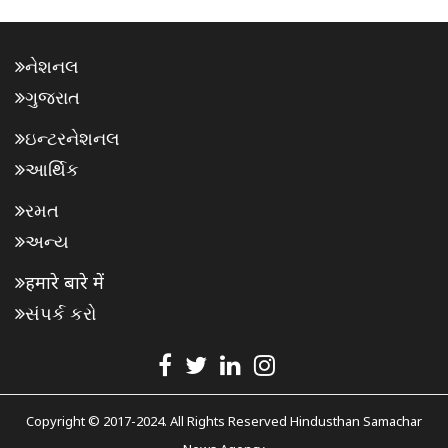
નેશનલ
ગુજરાત
ઇન્ટરનેશનલ
આર્થિક
રમત
અન્ય
हमारे बारे में
સંપર્ક કરો
Copyright © 2017-2024. All Rights Reserved Hindusthan Samachar