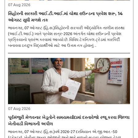
07 Aug 2026
સિહોરની સરકારી આઈ.ટી.આઈ.માં ચોથા રાઉન્ડના પ્રવેશ શરૂ, 14
ઓગસ્ટ સુધી મળશે તક
ભાવનગર, 07 ઓગસ્ટ (હિ.સ.)સિહોરની સરકારી ઔદ્યોગિક તાલીમ સંસ્થા
(આઈ.ટી.આઈ.) ખાતે પ્રવેશ સત્ર-2026 અંતર્ગત ચોથા રાઉન્ડની પ્રવેશ
પ્રક્રિયાનો પ્રારંભ કરવામાં આવ્યો છે. વિવિધ ટેકનિકલ ટ્રેડમાં કારકિર્દી
બનાવવા ઇચ્છુક વિદ્યાર્થીઓ માટે આ ઉત્તમ તક હોવાનું ..
07 Aug 2026
પૂર્વમંજુરી મેળવનાર ખેડૂતોને સમયમર્યાદામાં દસ્તાવેજો રજૂ કરવા જિલ્લા
ખેતીવાડી વિભાગની અપીલ
ભાવનગર, 07 ઓગસ્ટ (હિ.સ.)વર્ષ 2026-27 દરમિયાન એ.જી.આર.-50
(ટ્રેક્ટર), ખેતીના અન્ય ઓજારો અને ભારે સાધનો સહાય યોજના હેઠળ