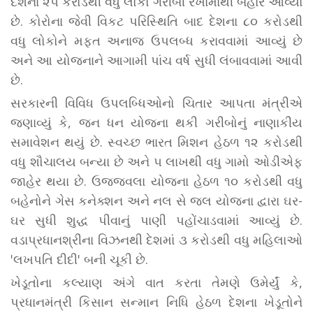
દેશના ૨૫ કરોડથી વધુ લોકો ગરીબી રેખામાંથી બહાર આવ્યા
છે. કોરોના જેવી વિકટ પરિસ્થિતિ બાદ દેશના ૮૦ કરોડથી
વધુ લોકોને મફત અનાજ ઉપલબ્ધ કરાવવામાં આવ્યું છે
અને આ યોજનાને આગામી પાંચ વર્ષ સુધી લંબાવવામાં આવી
છે.
સરકારની વિવિધ ઉપલબ્ધિઓનો ચિતાર આપતા મંત્રીએ
જણાવ્યું કે, જન ધન યોજના થકી ગરીબોનું નાણાકીય
સમાવેશન થયું છે. સ્વચ્છ ભારત મિશન હેઠળ ૧૨ કરોડથી
વધુ શૌચાલય બન્યા છે અને ૫ લાખથી વધુ ગામો ઓડીએફ
જાહેર થયા છે. ઉજ્જવલા યોજના હેઠળ ૧૦ કરોડથી વધુ
બહેનોને ગેસ કનેક્શન અને નલ સે જલ યોજના દ્વારા ઘર-
ઘર સુધી શુદ્ધ પીવાનું પાણી પહોંચાડવામાં આવ્યું છે.
વડાપ્રધાનશ્રીના વિઝનથી દેશમાં ૩ કરોડથી વધુ મહિલાઓ
'લખપતિ દીદી' બની ચૂકી છે.
ખેડૂતોના કલ્યાણ અંગે વાત કરતા તેમણે ઉમેર્યું કે,
પ્રધાનમંત્રી કિસાન સન્માન નિધિ હેઠળ દેશના ખેડૂતોને