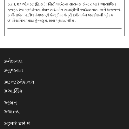
સુરત, 07 ઓગસ્ટ (હિ.સ.) : સિટીલાઈટના સાયન્સ સેન્ટર ખાતે આયોજિત
ક્રાફ્ટ રૂટ પ્રદર્શનમાં મેયર માયાબેન માવાણીની અધ્યક્ષતામાં અને ધારાસભ્ય
સંગીતાબેન પાટીલ તેમજ પૂર્વ કેન્દ્રીય મંત્રી દર્શનાબેન જરદોશની પ્રેરક
ઉપસ્થિતિમાં ‘માય હેન્ડલુમ, માય પ્રાઇડ’ થીમ ..
નેશનલ
ગુજરાત
ઇન્ટરનેશનલ
આર્થિક
રમત
અન્ય
हमारे बारे में