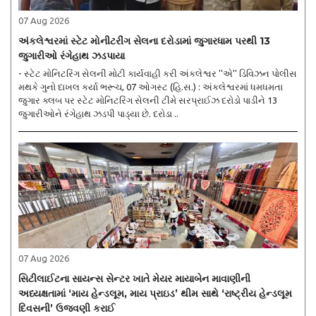
07 Aug 2026
અંકલેશ્વરમાં સ્ટેટ મોનીટરીંગ સેલના દરોડામાં જુગારધામ પરથી 13
જુગારીઓ રંગેહાથ ઝડપાયા
- સ્ટેટ મોનિટરિંગ સેલની મોટી કાર્યવાહી કરી અંકલેશ્વર ''એ'' ડિવિઝન પોલીસ
મથકે ગુનો દાખલ કર્યા ભરૂચ, 07 ઓગસ્ટ (હિ.સ.) : અંકલેશ્વરમાં ધમધમતા
જુગાર ક્લબ પર સ્ટેટ મોનિટરિંગ સેલની ટીમે સરપ્રાઈઝ દરોડો પાડીને 13
જુગારીઓને રંગેહાથ ઝડપી પાડ્યા છે. દરોડા ..
07 Aug 2026
સિટીલાઈટના સાયન્સ સેન્ટર ખાતે મેયર માયાબેન માવાણીની
અધ્યક્ષતામાં ‘માય હેન્ડલૂમ, માય પ્રાઇડ’ થીમ સાથે ‘રાષ્ટ્રીય હેન્ડલૂમ
દિવસની’ ઉજવણી કરાઈ