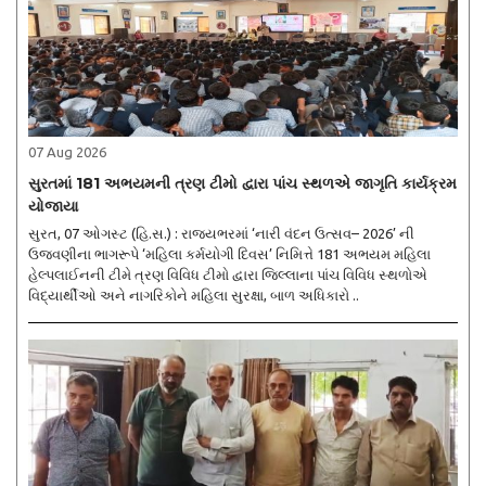
07 Aug 2026
સુરતમાં 181 અભયમની ત્રણ ટીમો દ્વારા પાંચ સ્થળએ જાગૃતિ કાર્યક્રમ
યોજાયા
સુરત, 07 ઓગસ્ટ (હિ.સ.) : રાજ્યભરમાં ‘નારી વંદન ઉત્સવ– 2026’ ની
ઉજવણીના ભાગરૂપે ‘મહિલા કર્મયોગી દિવસ’ નિમિત્તે 181 અભયમ મહિલા
હેલ્પલાઈનની ટીમે ત્રણ વિવિધ ટીમો દ્વારા જિલ્લાના પાંચ વિવિધ સ્થળોએ
વિદ્યાર્થીઓ અને નાગરિકોને મહિલા સુરક્ષા, બાળ અધિકારો ..