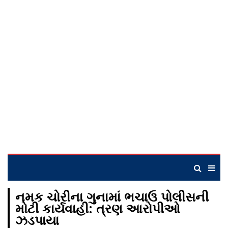
નમક ચોરીના ગુનામાં ભચાઉ પોલીસની
મોટી કાર્યવાહી: ત્રણ આરોપીઓ
ઝડપાયા