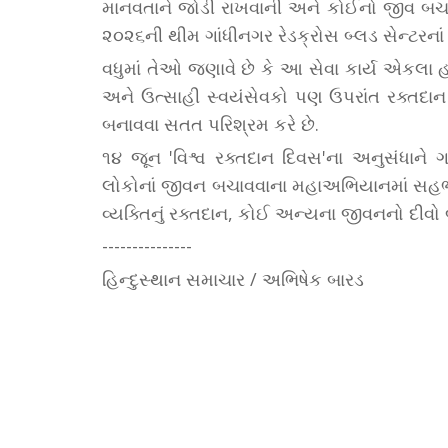
માનવતાને જોડી રાખવાની અને કોઈનો જીવ બચાવવ
૨૦૨૬ની થીમ ગાંધીનગર રેડક્રોસ બ્લડ સેન્ટરનાં 
વધુમાં તેઓ જણાવે છે કે આ સેવા કાર્ય એકલા હ
અને ઉત્સાહી સ્વયંસેવકો પણ ઉપરાંત રક્તદા
બનાવવા સતત પરિશ્રમ કરે છે.
૧૪ જૂન 'વિશ્વ રક્તદાન દિવસ'ના અનુસંધાને ગા
લોકોનાં જીવન બચાવવાના મહાઅભિયાનમાં સહભ
વ્યક્તિનું રક્તદાન, કોઈ અન્યના જીવનનો દીવો 
---------------
હિન્દુસ્થાન સમાચાર / અભિષેક બારડ