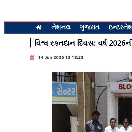
નેશનલ
ગુજરાત
ઇન્ટરન
વિશ્વ રક્તદાન દિવસ: વર્ષ 2026
14 Jun 2026 13:18:53