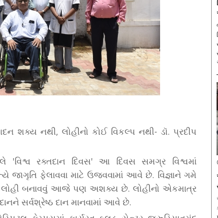
્પાદન શક્ય નથી, લોહીનો કોઈ વિકલ્પ નથી- ડૉ. પ્રદીપ
ે 'વિશ્વ રક્તદાન દિવસ' આ દિવસ સમગ્ર વિશ્વમાં
 જાગૃતિ ફેલાવવા માટે ઉજવવામાં આવે છે. વિજ્ઞાને ગમે
ત્રિમ લોહી બનાવવું આજે પણ અશક્ય છે. લોહીનો એકમાત્ર
ને સર્વશ્રેષ્ઠ દાન માનવામાં આવે છે.
ોસ્પિટલ કેમ્પસમાં કાર્યરત બ્લડ સેન્ટર જરૂરિયાતમંદ