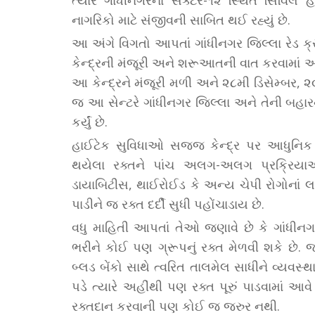
નાગરિકો માટે સંજીવની સાબિત થઈ રહ્યું છે.
આ અંગે વિગતો આપતાં ગાંધીનગર જિલ્લા રેડ ક્
કેન્દ્રની મંજૂરી અને શરૂઆતની વાત કરવામાં આ
આ કેન્દ્રને મંજૂરી મળી અને ૨૮મી ડિસેમ્બર,
જ આ સેન્ટરે ગાંધીનગર જિલ્લા અને તેની બહા
કર્યું છે.
હાઈટેક સુવિધાઓ સજ્જ કેન્દ્ર પર આધુનિક મ
થયેલા રક્તને પાંચ અલગ-અલગ પ્રક્રિયાઓ
ડાયાબિટીસ, થાઈરોઈડ કે અન્ય ચેપી રોગોનાં 
પાડીને જ રક્ત દર્દી સુધી પહોંચાડાય છે.
વધુ માહિતી આપતાં તેઓ જણાવે છે કે ગાંધીનગ
ભરીને કોઈ પણ ગ્રૂપનું રક્ત મેળવી શકે છે.
બ્લડ બેંકો સાથે ત્વરિત તાલમેલ સાધીને વ્યવસ્
પડે ત્યારે અહીંથી પણ રક્ત પૂરું પાડવામાં આવ
રક્તદાન કરવાની પણ કોઈ જ જરુર નથી.