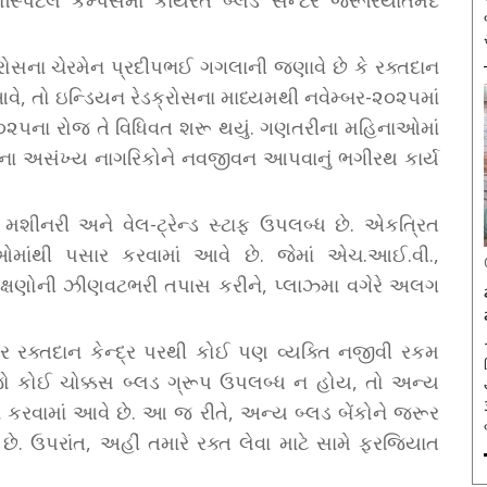
રોસના ચેરમેન પ્રદીપભઈ ગગલાની જણાવે છે કે રક્તદાન
વે, તો ઇન્ડિયન રેડક્રોસના માધ્યમથી નવેમ્બર-૨૦૨૫માં
 ૨૦૨૫ના રોજ તે વિધિવત શરૂ થયું. ગણતરીના મહિનાઓમાં
રના અસંખ્ય નાગરિકોને નવજીવન આપવાનું ભગીરથ કાર્ય
શીનરી અને વેલ-ટ્રેન્ડ સ્ટાફ ઉપલબ્ધ છે. એકત્રિત
માંથી પસાર કરવામાં આવે છે. જેમાં એચ.આઈ.વી.,
લક્ષણોની ઝીણવટભરી તપાસ કરીને, પ્લાઝ્મા વગેરે અલગ
ર રક્તદાન કેન્દ્ર પરથી કોઈ પણ વ્યક્તિ નજીવી રકમ
 જો કોઈ ચોક્કસ બ્લડ ગ્રૂપ ઉપલબ્ધ ન હોય, તો અન્ય
થા કરવામાં આવે છે. આ જ રીતે, અન્ય બ્લડ બેંકોને જરૂર
ે છે. ઉપરાંત, અહીં તમારે રક્ત લેવા માટે સામે ફરજિયાત