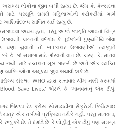
ં અસંખ્ય લોકોના જીવ બચી રહ્યા છે. જેમ કે, કેન્સરના
કો માટે, પ્રસૂતિ સમયે મહિલાઓની કટોકટીમાં, માર્ગ
ર આશિર્વાદરૂપ સાબિત થઈ રહ્યું છે.
સમજાવવા અઘરા હતા, પરંતુ આજે જાગૃતિ આવતાં ચિત્ર
જવણી, લગ્નની વર્ષગાંઠ કે પૂર્વજોની પુણ્યતિથિ જેવા
 છે. ઘણા યુવાનો તો ભપકાદાર ઉજવણીઓ ત્યજીને
ન કરે છે. જે સમાજ માટે ગૌરવની વાત છે. કારણ કે, માનવ
ક્ય નથી. માટે રક્તદાન ખૂબ જરૂરી છે અને એક વ્યક્તિ
રણ વ્યક્તિઓના અમૂલ્ય જીવ બચાવી શકે છે.
આરોગ્ય સંસ્થા- WHO દ્વારા સત્તાવાર થીમ નક્કી કરવામાં
od. Save Lives.’ એટલે કે, ‘માનવતાનું એક ટીપું.
નગર જિલ્લા રેડ ક્રોસ સોસાયટીના સેક્રેટરી કિરીટભાઇ
ે માત્ર એક તબીબી પ્રક્રિયા તરીકે નહીં, પરંતુ માનવતા,
ૂ કરે છે. તે દર્શાવે છે કે લોહીનું એક ટીપું પણ સમગ્ર