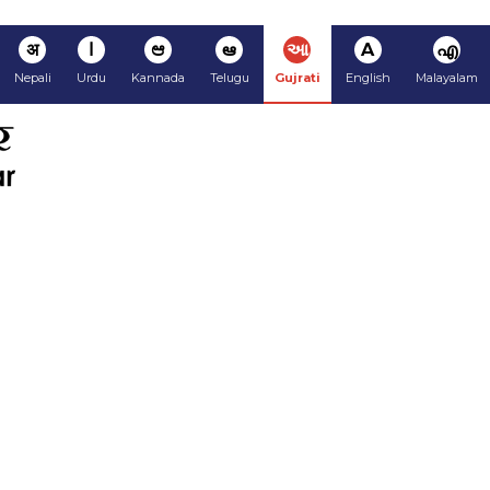
अ
ا
ಆ
ఆ
આ
A
എ
Nepali
Urdu
Kannada
Telugu
Gujrati
English
Malayalam