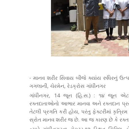
- માનવ શરીર સિવાય બીજે ક્યાંય રુધિરનું ઉત
ગગલાની, ચેરમેન, રેડક્રોસ ગાંધીનગર
ગાંધીનગર, 14 જૂન (હિ.સ.) : ૧૪ જૂન એટલ
રક્તદાતાઓનો આભાર માનવા અને રક્તદાન પ્રત્યે
તેટલી પ્રગતિ કરી હોય, પરંતુ ફેક્ટરીમાં કૃ
સ્રોત માનવ શરીર જ છે. આ જ કારણ છે કે રક્તદાન
ત્યારે ગાંધીનગરના સેક્ટર-૧૨ સ્થિત સિવિલ હ