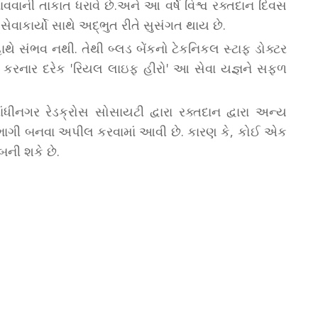
ાની તાકાત ધરાવે છે.અને આ વર્ષે વિશ્વ રક્તદાન દિવસ
સેવાકાર્યો સાથે અદ્ભુત રીતે સુસંગત થાય છે.
ાથે સંભવ નથી. તેથી બ્લડ બેંકનો ટેકનિકલ સ્ટાફ ડોક્ટર
ન કરનાર દરેક 'રિયલ લાઇફ હીરો' આ સેવા યજ્ઞને સફળ
ંધીનગર રેડક્રોસ સોસાયટી દ્વારા રક્તદાન દ્વારા અન્ય
ાગી બનવા અપીલ કરવામાં આવી છે. કારણ કે, કોઈ એક
બની શકે છે.