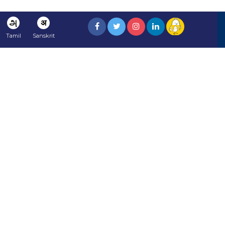
அ
अ
Tamil
Sanskrit