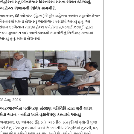
સિહોરના મહાગૌતમેશ્વર વિસ્તારમાં મમતા સેશન યોજાયું,
આરોગ્ય વિભાગની વિવિધ કામગીરી
ભાવનગર, 08 ઓગસ્ટ (હિ.સ.)સિહોર શહેરના અર્બન મહાગૌતમેશ્વર
વિસ્તારમાં મમતા સેશનનું આયોજન કરવામાં આવ્યું હતું. આ
સેશન દરમિયાન તાલુકા હેલ્થ કચેરીના સુપરવાઈઝરશ્રી દ્વારા
સ્થળ મુલાકાત લઈ આરોગ્યલક્ષી કામગીરીનું નિરીક્ષણ કરવામાં
આવ્યું હતું. મમતા સેશનમાં ..
08 Aug 2026
આરઆરએસ પર્યાવરણ સંરક્ષણ ગતિવિધિ દ્વારા શ્રી માધવ
સેવા ભવન - નરોડા ખાતે વૃક્ષારોપણ કરવામાં આવ્યું
અમદાવાદ, 08 ઓગસ્ટ (હિ.સ.) : ભારતીય સંસ્કૃતિમાં વૃક્ષોની પુજા
કરી તેનું સંરક્ષણ કરવામાં આવે છે. ભારતીય સંસ્કૃતિમાં તુલસી, વડ,
પીપળ જેવા વૃક્ષોની પુજા કરવામાં આવે છે. વૃક્ષોની વાવણી અને