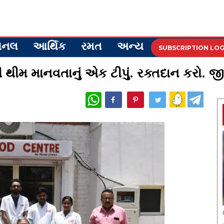
ેશનલ
આર્થિક
રમત
અન્ય
SUBSCRIPTION LOG
ની થીમ માનવતાનું એક ટીપું. રક્તદાન કરો. 
WhatsApp