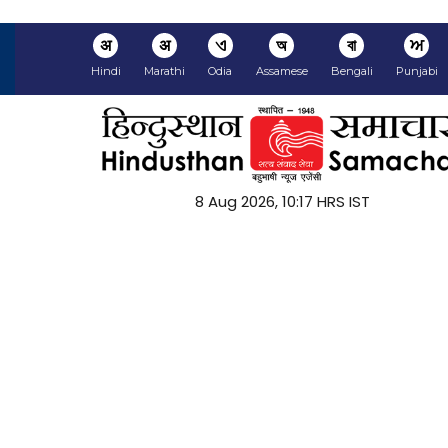
अ
अ
ଏ
অ
বা
ਅ
Hindi
Marathi
Odia
Assamese
Bengali
Punjabi
8 Aug 2026, 10:17 HRS IST