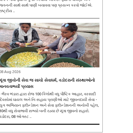
જતનની સાથે સાથે પાણી બચાવવા પણ પ્રયત્ન કરવો જોઈએ.
રાષ્ટ્રીય ..
08 Aug 2026
મૂંગા જીવોની સેવા જ સાચો સેવાધર્મ, વડોદરાની સંસ્થાઓનો
માનવતાભર્યો પ્રયાસ
- ભૈરવ ભંડારા દ્વારા રોજ 100 કિલોથી વધુ પૌષ્ટિક આહાર, વરસાદી
દિવસોમાં ઘાયલ અને નિઃસહાય પ્રાણીઓ માટે જીવનદાયી સેવા -
યુગ અભિયાન ફાઉન્ડેશન અને સેવા ફાઉન્ડેશનની અનોખી પહેલ,
30થી વધુ સેવાભાવી સભ્યો બની રહ્યા છે મૂંગા જીવનો સહારો.
વડોદરા, 08 ઓગસ્ટ ..