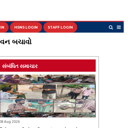
IN
HSNS LOGIN
STAFF LOGIN
જીવન બચાવો
સંબંધિત સમાચાર
08 Aug 2026