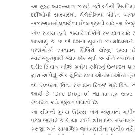
આ સુદૃઢ વ્યવસ્થાના કારણે કટોકટીની સ્થિતિમા
દર્દીઓની સારવારમાં, થેલેસેમિયા પીડિત બાળ
અકસ્માતમાં ઘવાયેલા ઈજાગ્રસ્તો માટે આ કેન્દ્
એક સમય હતો, જ્યારે લોકોને રક્તદાન માટે 
બદલાયું છે. આજે દેશના યુવાનો જન્મદિવસની ઉ
પ્રસંગોએ રક્તદાન શિબિરો યોજી રહ્યા
સ્વયંસ્ફૂરણાથી બ્લડ બેંક સુધી આવીને રક્તદા
શરીર સિવાય બીજે ક્યાંય રુધિરનું ઉત્પાદન શ
દ્વારા આપેલું એક યુનિટ રક્ત ઓછામાં ઓછા ત્
વર્ષ ૨૦૨૬ના 'વિશ્વ રક્તદાન દિવસ' માટે વિશ્વ 
આવી છે: ‘One Drop of Humanity. Give Blo
રક્તદાન કરો. જીવન બચાવો’ છે.
આ થીમનો મુખ્ય ઉદ્દેશ્ય અંગે જણાવતાં ગાંધી
પટેલ જણાવે છે કે આ વર્ષની થીમ દરેક રક્તદાનન
કરુણા અને સામાજિક જવાબદારીના પ્રતીક તરીકે રજ