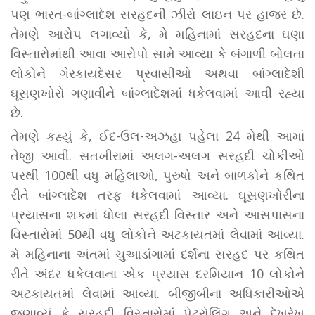
પણ ભારત-બાંગ્લાદેશ સરહદની ઝીરો લાઇન પર હાજર છે.
તેમણે આરોપ લગાવ્યો કે, મે મહિનામાં સરહદના ઘણા
વિસ્તારોમાંથી આવા આરોપો સામે આવ્યા કે બંગાળી બોલતા
લોકોને ગેરકાયદેસર પ્રવાસીઓ અથવા બાંગ્લાદેશી
ઘૂસણખોરો ગણાવીને બાંગ્લાદેશમાં ધકેલવામાં આવી રહ્યા
છે.
તેમણે કહ્યું કે, ઈદ-ઉલ-અઝહા પહેલા 24 મેથી આમાં
તેજી આવી. સતખીરામાં અલગ-અલગ સરહદી ચોકીઓ
પરથી 100થી વધુ મહિલાઓ, પુરુષો અને બાળકોને કથિત
રીતે બાંગ્લાદેશ તરફ ધકેલવામાં આવ્યા. ઘૂસણખોરીના
પ્રયાસના શકમાં ધોલા સરહદી વિસ્તાર અને આસપાસના
વિસ્તારોમાં 50થી વધુ લોકોને અટકાયતમાં લેવામાં આવ્યા.
મે મહિનાના અંતમાં ચુઆડાંગામાં દર્શના સરહદ પર કથિત
રીતે અંદર ધકેલવાના એક પ્રયાસ દરમિયાન 10 લોકોને
અટકાયતમાં લેવામાં આવ્યા. બીજીબીના અધિકારીઓએ
જણાવ્યું કે સરહદી વિસ્તારોમાં પેટ્રોલિંગ અને દેખરેખ