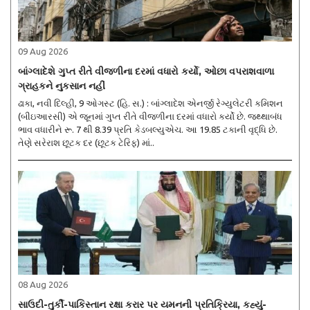
09 Aug 2026
બાંગ્લાદેશે ગુપ્ત રીતે વીજળીના દરમાં વધારો કર્યો, ઓછા વપરાશવાળા
ગ્રાહકને નુકસાન નહીં
ઢાકા, નવી દિલ્હી, 9 ઓગસ્ટ (હિ. સ.) : બાંગ્લાદેશ એનર્જી રેગ્યુલેટરી કમિશન
(બીઇઆરસી) એ જૂનમાં ગુપ્ત રીતે વીજળીના દરમાં વધારો કર્યો છે. જથ્થાબંધ
ભાવ વધારીને રૂ. 7 થી 8.39 પ્રતિ કેડબલ્યુએચ. આ 19.85 ટકાની વૃદ્ધિ છે.
તેણે સરેરાશ છૂટક દર (છૂટક ટેરિફ) માં..
08 Aug 2026
સાઉદી-તુર્કી-પાકિસ્તાન રક્ષા કરાર પર યમનની પ્રતિક્રિયા, કહ્યું-