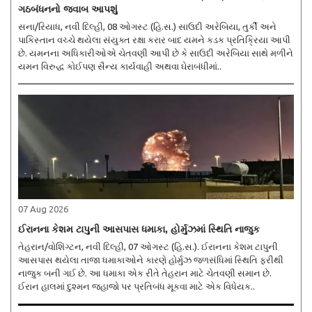
ગઠબંધનનો જવાબ આપશું
સના/રિયાધ, નવી દિલ્હી, 08 ઓગસ્ટ (હિ.સ.) સાઉદી અરેબિયા, તુર્કી અને
પાકિસ્તાન વચ્ચે થયેલા સંયુક્ત રક્ષા કરાર બાદ યમને કડક પ્રતિક્રિયા આપી
છે. યમનના અધિકારીઓએ ચેતવણી આપી છે કે સાઉદી અરેબિયા સાથે મળીને
યમન વિરુદ્ધ કોઈપણ સૈન્ય કાર્યવાહી અથવા ઘેરાબંધીમાં..
07 Aug 2026
ઈરાનના કેશમ ટાપુની આસપાસ ધમાકા, હોર્મુઝમાં સ્થિતિ નાજુક
તેહરાન/વોશિંગ્ટન, નવી દિલ્હી, 07 ઓગસ્ટ (હિ.સ.). ઈરાનના કેશમ ટાપુની
આસપાસ થયેલા તાજા ધમાકાઓને કારણે હોર્મુઝ જળસંધિમાં સ્થિતિ ફરીથી
નાજુક બની ગઈ છે. આ ધમાકા એક રીતે તેહરાન માટે ચેતવણી સમાન છે.
ઈરાન હાલમાં દુશ્મન જહાજો પર પ્રતિબંધ મૂકવા માટે એક વિધેયક..