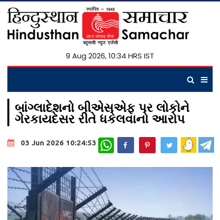
9 Aug 2026, 10:34 HRS IST
બાંગ્લાદેશનો બીએસએફ પર લોકોને
ગેરકાયદેસર રીતે ધકેલવાનો આરોપ
WhatsApp
03 Jun 2026 10:24:53