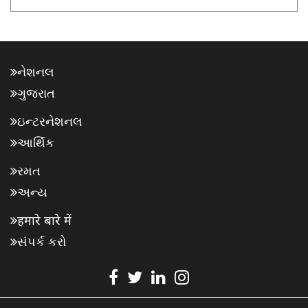
નેશનલ
ગુજરાત
ઇન્ટરનેશનલ
આર્થિક
રમત
અન્ય
हमारे बारे में
સંપર્ક કરો