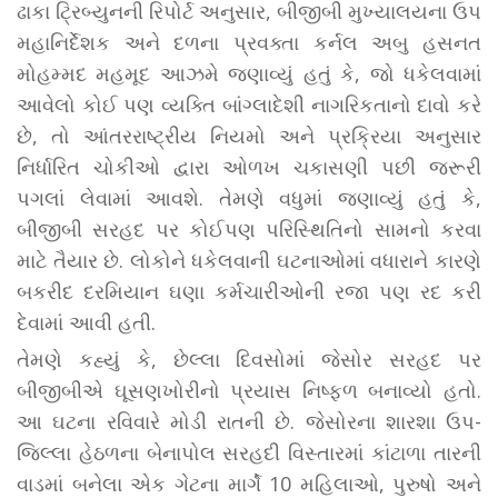
ઢાકા ટ્રિબ્યુનની રિપોર્ટ અનુસાર, બીજીબી મુખ્યાલયના ઉપ
મહાનિર્દેશક અને દળના પ્રવક્તા કર્નલ અબુ હસનત
મોહમ્મદ મહમૂદ આઝમે જણાવ્યું હતું કે, જો ધકેલવામાં
આવેલો કોઈ પણ વ્યક્તિ બાંગ્લાદેશી નાગરિકતાનો દાવો કરે
છે, તો આંતરરાષ્ટ્રીય નિયમો અને પ્રક્રિયા અનુસાર
નિર્ધારિત ચોકીઓ દ્વારા ઓળખ ચકાસણી પછી જરૂરી
પગલાં લેવામાં આવશે. તેમણે વધુમાં જણાવ્યું હતું કે,
બીજીબી સરહદ પર કોઈપણ પરિસ્થિતિનો સામનો કરવા
માટે તૈયાર છે. લોકોને ધકેલવાની ઘટનાઓમાં વધારાને કારણે
બકરીદ દરમિયાન ઘણા કર્મચારીઓની રજા પણ રદ કરી
દેવામાં આવી હતી.
તેમણે કહ્યું કે, છેલ્લા દિવસોમાં જેસોર સરહદ પર
બીજીબીએ ઘૂસણખોરીનો પ્રયાસ નિષ્ફળ બનાવ્યો હતો.
આ ઘટના રવિવારે મોડી રાતની છે. જેસોરના શારશા ઉપ-
જિલ્લા હેઠળના બેનાપોલ સરહદી વિસ્તારમાં કાંટાળા તારની
વાડમાં બનેલા એક ગેટના માર્ગે 10 મહિલાઓ, પુરુષો અને