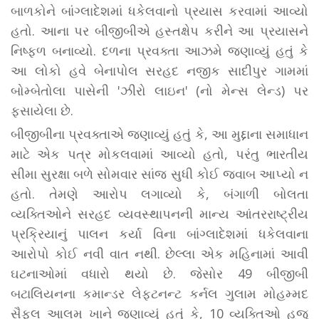
બાળકોને બાંગ્લાદેશમાં ધકેલવાનો પ્રયાસ કરવામાં આવ્યો
હતો. આના પર બીજીબીએ હસ્તક્ષેપ કરીને આ પ્રયાસને
નિષ્ફળ બનાવ્યો. દળના પ્રવક્તા આઝમે જણાવ્યું હતું કે
આ લોકો હવે બેનાપોલ સરહદ નજીક સાદીપુર ગામમાં
બોમ્બેતોલા પાસેની 'ઝીરો લાઇન' (નો મેન્સ લેન્ડ) પર
ફસાયેલા છે.
બીજીબીના પ્રવક્તાએ જણાવ્યું હતું કે, આ મુદ્દાના સમાધાન
માટે એક પત્ર મોકલવામાં આવ્યો હતો, પરંતુ ભારતીય
સીમા સુરક્ષા બળે સોમવાર સાંજ સુધી કોઈ જવાબ આપ્યો ન
હતો. તેમણે આરોપ લગાવ્યો કે, બંગાળી બોલતા
વ્યક્તિઓને સરહદ વ્યવસ્થાપનની માન્ય આંતરરાષ્ટ્રીય
પ્રક્રિયાનું પાલન કર્યા વિના બાંગ્લાદેશમાં ધકેલવાના
આરોપો કોઈ નવી વાત નથી. છેલ્લા એક મહિનામાં આવી
ઘટનાઓમાં વધારો થયો છે. જેસોર 49 બીજીબી
બટાલિયનના કમાન્ડર લેફ્ટનન્ટ કર્નલ ગુલામ મોહમ્મદ
સૈફુલ આલમ ખાને જણાવ્યું હતું કે, 10 વ્યક્તિઓ હજુ