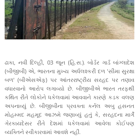
ઢાકા, નવી દિલ્હી, 03 જૂન (હિ.સ.). બોર્ડર ગાર્ડ બાંગ્લાદેશ
(બીજીબી) એ, ભારતના મુખ્ય અર્ધલશ્કરી દળ 'સીમા સુરક્ષા
બળ' (બીએસએફ) પર આંતરરાષ્ટ્રીય સરહદ પર તણાવ
વધારવાનો આરોપ લગાવ્યો છે. બીજીબીએ ભારત તરફથી
કથિત રીતે લોકોને ધકેલવામાં આવવાને કારણે કડક વલણ
અપનાવ્યું છે. બીજીબીના પ્રવક્તા કર્નલ અબુ હસનત
મોહમ્મદ મહમૂદ આઝમે જણાવ્યું હતું કે, સરહદના માર્ગે
ગેરકાયદેસર રીતે દેશમાં ધકેલવામાં આવેલા કોઈપણ
વ્યક્તિને સ્વીકારવામાં આવશે નહીં.