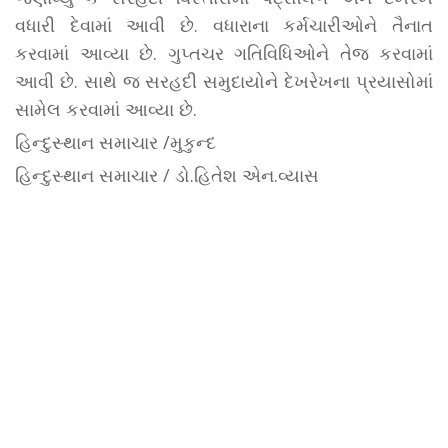
વધારી દેવામાં આવી છે. વધારાના કર્મચારીઓને તૈનાત
કરવામાં આવ્યા છે. ગુપ્તચર ગતિવિધિઓને તેજ કરવામાં
આવી છે. સાથે જ સરહદી સમુદાયોને દેખરેખના પ્રયાસોમાં
સામેલ કરવામાં આવ્યા છે.
હિન્દુસ્થાન સમાચાર /મુકુન્દ
હિન્દુસ્થાન સમાચાર / ડો.હિતેશ એન.વ્યાસ