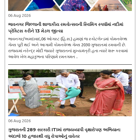
06 Aug 2026
ભાવનગર જિલ્લાની શાળાકીય રમતોત્સવની સ્વિમિંગ સ્પર્ધામાં નદીમાં
પ્રેક્ટિસ કરીને 13 મેડલ જીત્યા
ભાવનગર/અમદાવાદ,06 ઓગસ્ટ (હિ.સ.) હમણાં જ સ્કોટલેન્ડમાં કોમનવેલ્થ
ગેમ્સ પૂરી થઈ અને આગામી કોમનવેલ્થ ગેમ્સ 2030 ગુજરાતમાં રમવાની છે.
રાજ્યમાં નરેન્દ્ર મોદી જ્યારે ગુજરાતનાં મુખ્યમંત્રી હતા ત્યારે શરૂ કરવામાં
આવેલ ખેલ મહાકુંભના પરિણામે રમતગમત ..
06 Aug 2026
ગુજરાતની 289 સરકારી ITIમાં રાજ્યવ્યાપી વૃક્ષારોપણ અભિયાન:
અંદાજે 10 હજારથી વધુ રોપાઓનું વાવેતર