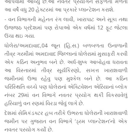
આપવામાં આવ્યુ છે.આ નવતર પ્રયોગને સફળતા મળતા
આ વર્ષે વધુ 20 હેક્ટરમાં આ પ્રકારે પ્લાન્ટેશન કરાશે.
- વન વિભાગની મહેનત રંગ લાવી, ખારાપાટ અને સૂકા તથા
ઉજ્જ્ઠ પ્રદેશમાં પણ રોપાઓ એક વર્ષમાં 12 ફૂટ જેટલા
ઉંચા થઇ ગયા.
ધોલેરા/અમદાવાદ,04 જૂન (હિ.સ.) બળબળતા ઉનાળાની
તીવ્ર ગરમીમાં અમદાવાદ જિલ્લાનાં ધોલેરામાં મુસાફરી કરવી
એક કઠિન અનુભવ બને છે. અર્ધ-શુષ્ક આબોહવા ધરાવતા
આ વિસ્તારમાં તીવ્ર સૂર્યકિરણો, સખત્ત ખારાશવાળી
જમીનમાં ઉભા રહેવુ પણ મુશ્કેલ બને છે. આ કઠિન
પરિસ્થિતિ વચ્ચે પણ ધોલેરાનાં એક્ટિવેશન એરિયાનાં બ્લોક
નંબર 29માં વન વિભાગે નવતર પ્રયોગ થકી વિકસાવેલું
હરિયાળું વન રણમાં વિરડા જેવું લાગે છે.
દેશમાં સેમિકંડક્ટર હબ તરીકે ઉભરતા ધોલેરાની ખારાશવાળી
જમીન પર ગુજરાત વન વિભાગે ‘ડ્રમ પ્લાન્ટેશન’નો એક
નવતર પ્રયોગ કર્યો છે.