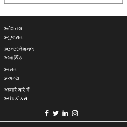
નેશનલ
ગુજરાત
ઇન્ટરનેશનલ
આર્થિક
રમત
અન્ય
हमारे बारे में
સંપર્ક કરો