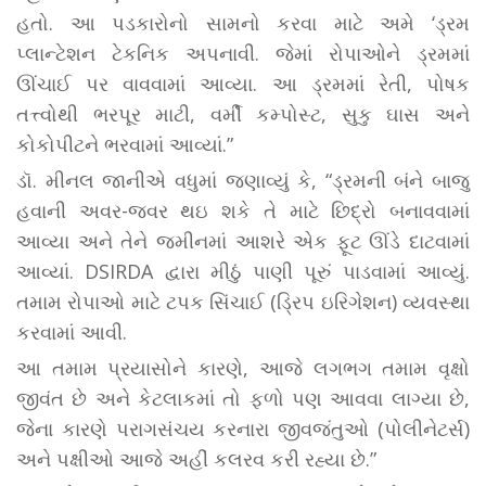
હતો. આ પડકારોનો સામનો કરવા માટે અમે ‘ડ્રમ
પ્લાન્ટેશન ટેકનિક અપનાવી. જેમાં રોપાઓને ડ્રમમાં
ઊંચાઈ પર વાવવામાં આવ્યા. આ ડ્રમમાં રેતી, પોષક
તત્ત્વોથી ભરપૂર માટી, વર્મી કમ્પોસ્ટ, સુકુ ઘાસ અને
કોકોપીટને ભરવામાં આવ્યાં.”
ડૉ. મીનલ જાનીએ વધુમાં જણાવ્યું કે, “ડ્રમની બંને બાજુ
હવાની અવર-જવર થઇ શકે તે માટે છિદ્રો બનાવવામાં
આવ્યા અને તેને જમીનમાં આશરે એક ફૂટ ઊંડે દાટવામાં
આવ્યાં. DSIRDA દ્વારા મીઠું પાણી પૂરું પાડવામાં આવ્યું.
તમામ રોપાઓ માટે ટપક સિંચાઈ (ડ્રિપ ઇરિગેશન) વ્યવસ્થા
કરવામાં આવી.
આ તમામ પ્રયાસોને કારણે, આજે લગભગ તમામ વૃક્ષો
જીવંત છે અને કેટલાકમાં તો ફળો પણ આવવા લાગ્યા છે,
જેના કારણે પરાગસંચય કરનારા જીવજંતુઓ (પોલીનેટર્સ)
અને પક્ષીઓ આજે અહીં કલરવ કરી રહ્યા છે.”