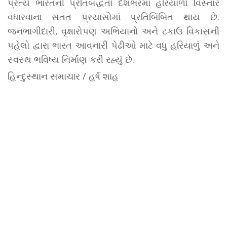
પ્રત્યે ભારતની પ્રતિબદ્ધતા દેશભરમાં હરિયાળો વિસ્તાર
વધારવાના સતત પ્રયાસોમાં પ્રતિબિંબિત થાય છે.
જનભાગીદારી, વૃક્ષારોપણ અભિયાનો અને ટકાઉ વિકાસની
પહેલો દ્વારા ભારત આવનારી પેઢીઓ માટે વધુ હરિયાળું અને
સ્વસ્થ ભવિષ્ય નિર્માણ કરી રહ્યું છે.
હિન્દુસ્થાન સમાચાર / હર્ષ શાહ