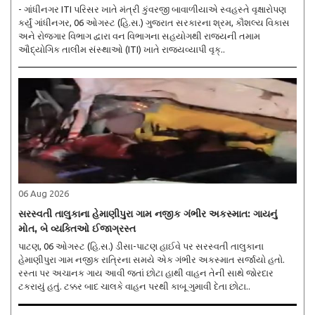
- ગાંધીનગર ITI પરિસર ખાતે મંત્રી કુંવરજી બાવાળીયાએ સ્વહસ્તે વૃક્ષારોપણ
કર્યું ગાંધીનગર, 06 ઓગસ્ટ (હિ.સ.) ગુજરાત સરકારના શ્રમ, કૌશલ્ય વિકાસ
અને રોજગાર વિભાગ દ્વારા વન વિભાગના સહયોગથી રાજ્યની તમામ
ઔદ્યોગિક તાલીમ સંસ્થાઓ (ITI) ખાતે રાજ્યવ્યાપી વૃક્..
06 Aug 2026
સરસ્વતી તાલુકાના હેમાણીપુરા ગામ નજીક ગંભીર અકસ્માત: ગાયનું
મોત, બે વ્યક્તિઓ ઈજાગ્રસ્ત
પાટણ, 06 ઓગસ્ટ (હિ.સ.) ડીસા-પાટણ હાઈવે પર સરસ્વતી તાલુકાના
હેમાણીપુરા ગામ નજીક રાત્રિના સમયે એક ગંભીર અકસ્માત સર્જાયો હતો.
રસ્તા પર અચાનક ગાય આવી જતાં છોટા હાથી વાહન તેની સાથે જોરદાર
ટકરાયું હતું. ટક્કર બાદ ચાલકે વાહન પરથી કાબૂ ગુમાવી દેતા છોટા..