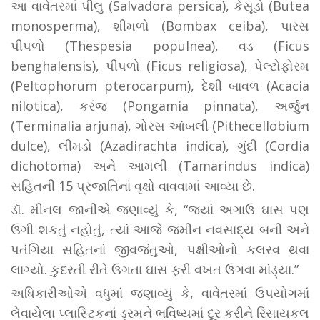
આ વાવેતરમાં પીલુ (Salvadora persica), કેસૂડો (Butea
monosperma), શીમળો (Bombax ceiba), પારસ
પીપળો (Thespesia populnea), વડ (Ficus
benghalensis), પીપળો (Ficus religiosa), પેલ્ટોફોરમ
(Peltophorum pterocarpum), દેશી બાવળ (Acacia
nilotica), કરંજ (Pongamia pinnata), અર્જુન
(Terminalia arjuna), ગોરસ આંબલી (Pithecellobium
dulce), લીમડો (Azadirachta indica), ગુંદી (Cordia
dichotoma) અને આમલી (Tamarindus indica)
સહિતની 15 પ્રજાતિનાં વૃક્ષો વાવવામાં આવ્યા છે.
ડૉ. મીનલ જાનીએ જણાવ્યું કે, “જ્યાં અગાઉ ઘાસ પણ
ઉગી શકતું નહોતું, ત્યાં આજે જમીન નવસાદ્ય બની અને
પતંગિયા સહિતનાં જીવજંતુઓ, પક્ષીઓનો કલરવ થવા
લાગ્યો. કુદરતી રીતે ઉગતા ઘાસ ફરી વખત ઉગવા માંડ્યા.”
અધિકારીઓએ વધુમાં જણાવ્યું કે, વાવેતરમાં ઉપયોગમાં
લેવાયેલા પ્લાસ્ટિકનાં ડ્રમને ભવિષ્યમાં દૂર કરીને રિસાયકલ