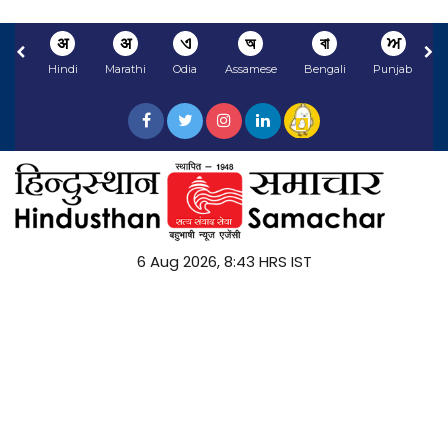
अ
अ
ଏ
অ
বা
ਅ
Hindi
Marathi
Odia
Assamese
Bengali
Punjabi
N
6 Aug 2026, 8:43 HRS IST