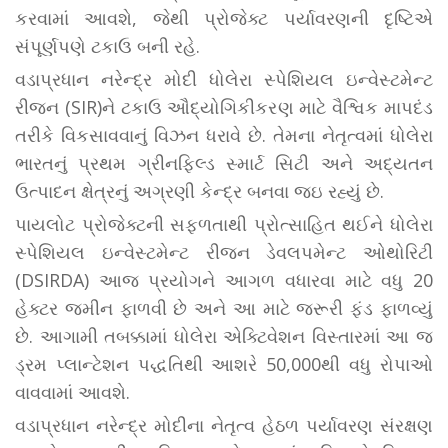
કરવામાં આવશે, જેથી પ્રોજેક્ટ પર્યાવરણની દૃષ્ટિએ
સંપૂર્ણપણે ટકાઉ બની રહે.
વડાપ્રધાન નરેન્દ્ર મોદી ધોલેરા સ્પેશિયલ ઇન્વેસ્ટમેન્ટ
રીજન (SIR)ને ટકાઉ ઔદ્યોગિકીકરણ માટે વૈશ્વિક માપદંડ
તરીકે વિકસાવવાનું વિઝન ધરાવે છે. તેમના નેતૃત્વમાં ધોલેરા
ભારતનું પ્રથમ ગ્રીનફિલ્ડ સ્માર્ટ સિટી અને અદ્યતન
ઉત્પાદન ક્ષેત્રનું અગ્રણી કેન્દ્ર બનવા જઇ રહ્યું છે.
પાયલોટ પ્રોજેક્ટની સફળતાથી પ્રોત્સાહિત થઈને ધોલેરા
સ્પેશિયલ ઇન્વેસ્ટમેન્ટ રીજન ડેવલપમેન્ટ ઓથોરિટી
(DSIRDA) આજ પ્રયોગને આગળ વધારવા માટે વધુ 20
હેક્ટર જમીન ફાળવી છે અને આ માટે જરૂરી ફંડ ફાળવ્યું
છે. આગામી તબક્કામાં ધોલેરા એક્ટિવેશન વિસ્તારમાં આ જ
ડ્રમ પ્લાન્ટેશન પદ્ધતિથી આશરે 50,000થી વધુ રોપાઓ
વાવવામાં આવશે.
વડાપ્રધાન નરેન્દ્ર મોદીના નેતૃત્વ હેઠળ પર્યાવરણ સંરક્ષણ