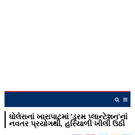
ધોલેરાનાં ખારાપાટમાં ‘ડ્રમ પ્લાન્ટેશન’નાં
નવતર પ્રયોગથી, હરિયાળી ખીલી ઉઠી