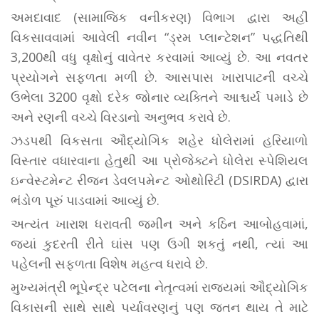
અમદાવાદ (સામાજિક વનીકરણ) વિભાગ દ્વારા અહીં
વિકસાવવામાં આવેલી નવીન “ડ્રમ પ્લાન્ટેશન” પદ્ધતિથી
3,200થી વધુ વૃક્ષોનું વાવેતર કરવામાં આવ્યું છે. આ નવતર
પ્રયોગને સફળતા મળી છે. આસપાસ ખારાપાટની વચ્ચે
ઉભેલા 3200 વૃક્ષો દરેક જોનાર વ્યક્તિને આશ્ચર્ય પમાડે છે
અને રણની વચ્ચે વિરડાનો અનુભવ કરાવે છે.
ઝડપથી વિકસતા ઔદ્યોગિક શહેર ધોલેરામાં હરિયાળો
વિસ્તાર વધારવાના હેતુથી આ પ્રોજેક્ટને ધોલેરા સ્પેશિયલ
ઇન્વેસ્ટમેન્ટ રીજન ડેવલપમેન્ટ ઓથોરિટી (DSIRDA) દ્વારા
ભંડોળ પૂરું પાડવામાં આવ્યું છે.
અત્યંત ખારાશ ધરાવતી જમીન અને કઠિન આબોહવામાં,
જ્યાં કુદરતી રીતે ઘાંસ પણ ઉગી શકતું નથી, ત્યાં આ
પહેલની સફળતા વિશેષ મહત્વ ધરાવે છે.
મુખ્યમંત્રી ભૂપેન્દ્ર પટેલના નેતૃત્વમાં રાજ્યમાં ઔદ્યોગિક
વિકાસની સાથે સાથે પર્યાવરણનું પણ જતન થાય તે માટે