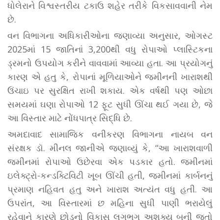
ધોલેરાને વિશ્વસ્તરીય ટકાઉ શહેર તરીકે વિકસાવવાની નેમ
છે.
વન વિભાગના અધિકારીઓના જણાવ્યા અનુસાર, ઓગસ્ટ
2025માં 15 જાતિનાં 3,200થી વધુ રોપાઓ પ્લાસ્ટિકના
ડ્રમનો ઉપયોગ કરીને વાવવામાં આવ્યા હતા. આ પ્રયોગનું
કારણ એ હતુ કે, રોપાનાં મૂળિયાઓને જમીનની ખારાશથી
ઉંચાઇ પર સુરક્ષિત રાખી શકાય. એક વર્ષથી પણ ઓછા
સમયમાં ઘણા રોપાઓ 12 ફૂટ સુધી ઊંચા થઈ ગયા છે, જે
આ વિસ્તાર માટે નોંધપાત્ર સિદ્ધિ છે.
અમદાવાદ સામાજિક વનીકરણ વિભાગના નાયબ વન
સંરક્ષક ડૉ. મીનલ જાનીએ જણાવ્યું કે, “આ ખારાશવાળી
જમીનમાં રોપાઓ ઉછેરવા એક પડકાર હતો. જમીનમાં
ઇલેક્ટ્રો-કન્ડક્ટિવિટી ખૂબ ઊંચી હતી, જમીનમાં કાર્બનનું
પ્રમાણ નહિવત હતુ અને ખારાશ અત્યંત વધુ હતી. આ
ઉપરાંત, આ વિસ્તારમાં છ મહિના સુધી પાણી ભરાયેલું
રહેવાને કારણે છોડનો વિકાસ લગભગ અશક્ય બની જતો