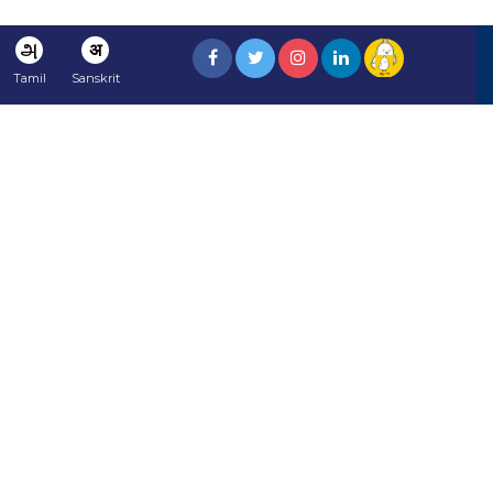
அ
अ
Tamil
Sanskrit