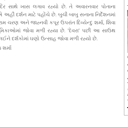
ંદિર સાથે ખાસ લગાવ રહ્યો છે. તે અવારનવાર પોતાના
અહીં દર્શન માટે પહોંચે છે. બુચી બાબુ સનાના નિર્દેશનમાં
ાં રામ ચરણ અને જાહ્નવી કપૂર ઉપરાંત દિવ્યેન્દુ શર્મા, શિવા
િકાઓમાં જોવા મળી રહ્યા છે. 'દેવરા' પછી આ સાઉથ
 લઈને દર્શકોમાં ઘણો ઉત્સાહ જોવા મળી રહ્યો છે.
 શર્મા