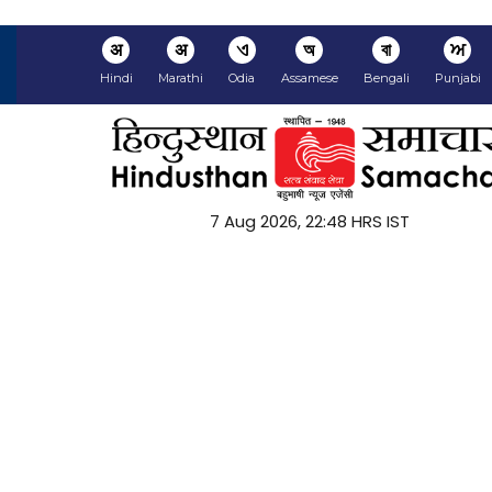
अ
अ
ଏ
অ
বা
ਅ
Hindi
Marathi
Odia
Assamese
Bengali
Punjabi
7 Aug 2026, 22:48 HRS IST