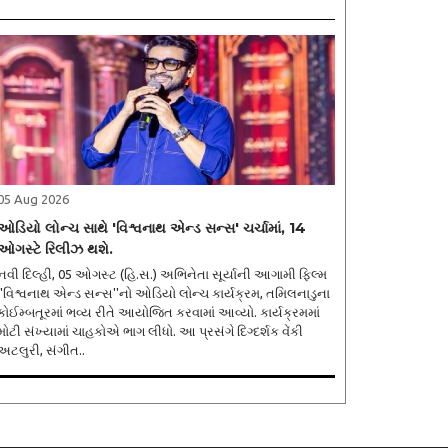
05 Aug 2026
ઓડિયો લોન્ચ સાથે 'વિશ્વનાથ એન્ડ સન્સ' ચર્ચામાં, 14
ઓગસ્ટે રિલીઝ થશે.
નવી દિલ્હી, 05 ઓગસ્ટ (હિ.સ.) અભિનેતા સૂર્યાની આગામી ફિલ્મ
''વિશ્વનાથ એન્ડ સન્સ''નો ઓડિયો લોન્ચ કાર્યક્રમ, તમિલનાડુના
કોઈમ્બતૂરમાં ભવ્ય રીતે આયોજિત કરવામાં આવ્યો. કાર્યક્રમમાં
મોટી સંખ્યામાં ચાહકોએ ભાગ લીધો. આ પ્રસંગે દિગ્દર્શક વેંકી
અટલુરી, સંગીત..