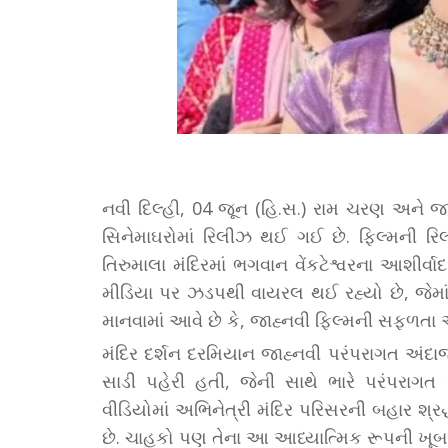
નવી દિલ્હી, 04 જૂન (હિ.સ.) રામ ચરણ અને જાહ્
સિનેમાઘરોમાં રિલીઝ થઈ ગઈ છે. ફિલ્મની રિલી
તિરુમાલા મંદિરમાં ભગવાન વેંકટેશ્વરના આશીર
મીડિયા પર ઝડપથી વાયરલ થઈ રહ્યો છે, જેમાં
માનવામાં આવે છે કે, જાહ્નવી ફિલ્મની સફળતા અ
મંદિર દર્શન દરમિયાન જાહ્નવી પરંપરાગત અંદાજ
સાડી પહેરી હતી, જેની સાથે ભારે પરંપરાગત
વીડિયોમાં અભિનેત્રી મંદિર પરિસરની બહાર શ્રદ
છે. ચાહકો પણ તેના આ આધ્યાત્મિક રૂપની ખૂબ પ