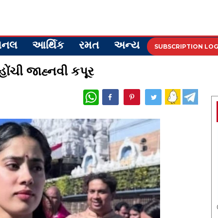
ેશનલ
આર્થિક
રમત
અન્ય
SUBSCRIPTION LOG
પહોંચી જાહ્નવી કપૂર
WhatsApp