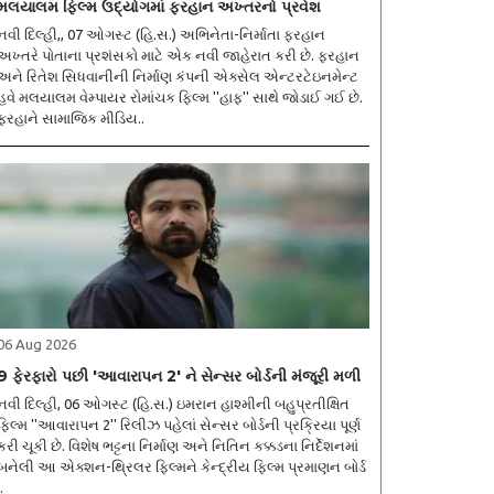
મલયાલમ ફિલ્મ ઉદ્યોગમાં ફરહાન અખ્તરનો પ્રવેશ
નવી દિલ્હી,, 07 ઓગસ્ટ (હિ.સ.) અભિનેતા-નિર્માતા ફરહાન
અખ્તરે પોતાના પ્રશંસકો માટે એક નવી જાહેરાત કરી છે. ફરહાન
અને રિતેશ સિધવાનીની નિર્માણ કંપની એક્સેલ એન્ટરટેઇનમેન્ટ
હવે મલયાલમ વેમ્પાયર રોમાંચક ફિલ્મ ''હાફ'' સાથે જોડાઈ ગઈ છે.
ફરહાને સામાજિક મીડિય..
06 Aug 2026
9 ફેરફારો પછી 'આવારાપન 2' ને સેન્સર બોર્ડની મંજૂરી મળી
નવી દિલ્હી, 06 ઓગસ્ટ (હિ.સ.) ઇમરાન હાશ્મીની બહુપ્રતીક્ષિત
ફિલ્મ ''આવારાપન 2'' રિલીઝ પહેલાં સેન્સર બોર્ડની પ્રક્રિયા પૂર્ણ
કરી ચૂકી છે. વિશેષ ભટ્ટના નિર્માણ અને નિતિન કક્કડના નિર્દેશનમાં
બનેલી આ એક્શન-થ્રિલર ફિલ્મને કેન્દ્રીય ફિલ્મ પ્રમાણન બોર્ડ
.