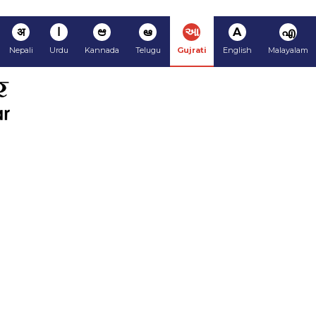
अ
ا
ಆ
ఆ
આ
A
എ
Nepali
Urdu
Kannada
Telugu
Gujrati
English
Malayalam