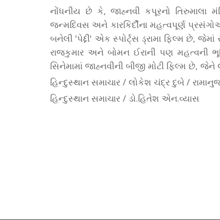
નોંધનીય છે કે, જાહ્નવી કપૂરનો તિરુમાલા મ
જન્મદિવસ અને કારકિર્દીના મહત્વપૂર્ણ પ્રસંગોએ 
બનેલી 'પેદ્દી' એક સ્પોર્ટ્સ ડ્રામા ફિલ્મ છે, જેમ
રાજકુમાર અને બોમન ઈરાની પણ મહત્વની ભૂમ
સિનેમામાં જાહ્નવીની બીજી મોટી ફિલ્મ છે, જેને
હિન્દુસ્થાન સમાચાર / લોકેશ ચંદ્ર દુબે / રામાનુજ
હિન્દુસ્થાન સમાચાર / ડો.હિતેશ એન.વ્યાસ