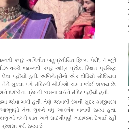
નવી કપૂર અભિનીત બહુપ્રતીક્ષિત ફિલ્મ 'પેદ્દી', 4 જૂને
ઝ વચ્ચે જાહ્નવી કપૂર આંધ્ર પ્રદેશ સ્થિત પ્રસિદ્ધ
્વાદ લેવા પહોંચી હતી. અભિનેત્રીનો એક વીડિયો સોશિયલ
 તેને ખુલ્લા પગે મંદિરની સીડીઓ ચડતા જોઈ શકાય છે.
ને દર્શકોના પ્રેમની કામના લઈને મંદિર પહોંચી હતી.
માં જોવા મળી હતી. તેણે જાંબલી રંગની સુંદર કાંજીવરમ
 આભૂષણો તેના લુકને વધુ આકર્ષક બનાવી રહ્યા હતા.
્ધાળુઓ વચ્ચે શાંત અને સાદગીપૂર્ણ અંદાજમાં દેખાઈ રહી
્રશંસા કરી રહ્યા છે.
.