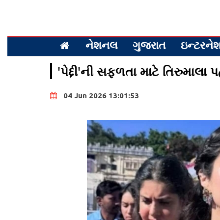
નેશનલ
ગુજરાત
ઇન્ટરન
'પેદ્દી'ની સફળતા માટે તિરુમાલા 
04 Jun 2026 13:01:53