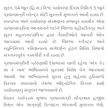
સુરત, 04 જૂન (હિ.સ.) વિશ્વ પર્યાવરણ દિવસ નિમિત્તે 5 જૂને
પ્રધાનમંત્રી નરેન્દ્ર મોદી સુરતની મુલાકાતે આવી રહ્યા છે.
સ્વચ્છતા અને પર્યાવરણ સંરક્ષણના મજબૂત સમર્થક એવા
પ્રધાનમંત્રીના આગમનને લઈને જિલ્લા વહીવટીતંત્ર અને
સુરત મહાનગરપાલિકા દ્વારા તૈયારીઓને આખરી ઓપ
આપવામાં આવી રહ્યો છે. જિલ્લા કલેક્ટર અને
મ્યુનિસિપલ કમિશનરના માર્ગદર્શન હેઠળ વિવિધ વિભાગો
સંકલનપૂર્વક કામગીરી કરી રહ્યા છે.
પ્રધાનમંત્રીની પ્રેરણાથી દેશભરમાં ચાલી રહેલા ‘એક પેડ
મા કે નામ’ અભિયાનને સુરતમાં વિશેષ વેગ આપવામાં
આવશે. આ અભિયાનનો મુખ્ય હેતુ શહેરમાં હરિયાળો
વિસ્તાર વધારવાનો તેમજ ઔદ્યોગિક વિકાસ સાથે
પર્યાવરણનું સંતુલન જાળવવાનો છે.
નિયત કાર્યક્રમ મુજબ પ્રધાનમંત્રી સૌપ્રથમ હજીરા
સ્થિત એક અગ્રણી ઉત્પાદન એકમની મુલાકાત લેશે,