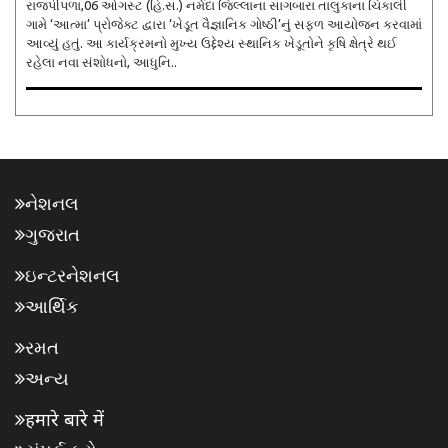
રાજપીપળા,06 ઓગસ્ટ (હિ.સ.) નર્મદા જિલ્લાના સાગબારા તાલુકાના ચિકાલી
ગામે ‘આત્મા’ પ્રોજેક્ટ દ્વારા ‘ખેડૂત વૈજ્ઞાનિક ગોષ્ઠી’નું સફળ આયોજન કરવામાં
આવ્યું હતું. આ કાર્યક્રમનો મુખ્ય ઉદ્દેશ્ય સ્થાનિક ખેડૂતોને કૃષિ ક્ષેત્રે થઈ
રહેલા નવા સંશોધનો, આધુનિ..
નેશનલ
ગુજરાત
ઇન્ટરનેશનલ
આર્થિક
રમત
અન્ય
हमारे बारे में