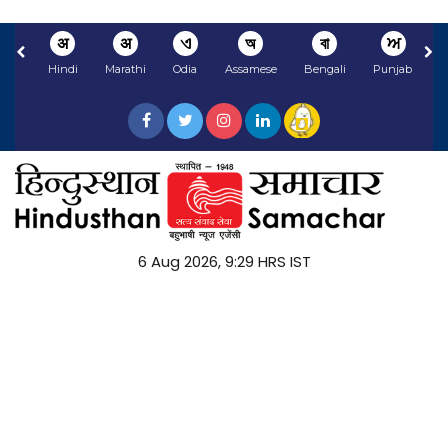
अ
अ
ଏ
অ
বা
ਅ
Hindi
Marathi
Odia
Assamese
Bengali
Punjabi
N
6 Aug 2026, 9:29 HRS IST