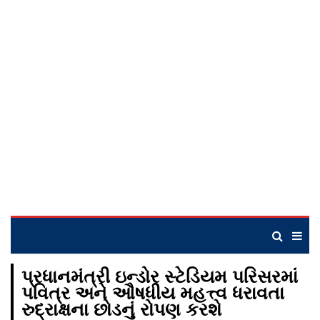
પ્રધાનમંત્રી ઇન્ડોર સ્ટેડિયમ પરિસરમાં
પવિત્ર અને ઔષધીય મહત્ત્વ ધરાવતા
રુદ્રાક્ષના છોડનું રોપણ કરશે