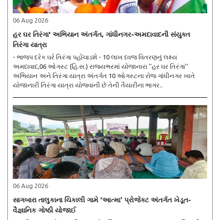
06 Aug 2026
હર ઘર તિરંગા' અભિયાન અંતર્ગત, ગાંધીનગર-અમદાવાદની સંયુક્ત
તિરંગા યાત્રા
- ભાજપ દરેક ઘરે તિરંગા પહોંચાડશે - 10 લાખ ધ્વજ વિતરણનું લક્ષ્ય
અમદાવાદ,06 ઓગસ્ટ (હિ.સ.) રાજ્યભરમાં યોજાનારા ''હર ઘર તિરંગા''
અભિયાન અને તિરંગા યાત્રા અંતર્ગત 10 ઓગસ્ટના રોજ ગાંધીનગર ખાતે
યોજાનારી તિરંગા યાત્રા યોજવાની છે તેની તૈયારીના ભાગર..
06 Aug 2026
સાગબારા તાલુકાના ચિકાલી ગામે ‘આત્મા’ પ્રોજેક્ટ અંતર્ગત ખેડૂત-
વૈજ્ઞાનિક ગોષ્ઠી યોજાઈ