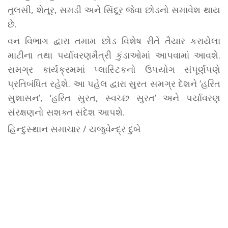
તુલસી, શેતૂર, સમડી અને સિંદૂર જેવા છોડનો સમાવેશ થાય
છે.
વન વિભાગ દ્વારા તમામ છોડ વિશેષ રીતે તૈયાર કરાયેલા
માટીના તથા પર્યાવરણમૈત્રી કુંડાઓમાં આપવામાં આવશે.
સમગ્ર કાર્યક્રમમાં પ્લાસ્ટિકનો ઉપયોગ સંપૂર્ણપણે
પ્રતિબંધિત રહેશે. આ પહેલ દ્વારા સુરત સમગ્ર દેશને ‘હરિત
સુશાસન’, ‘હરિત સુરત, સ્વચ્છ સુરત’ અને પર્યાવરણ
સંરક્ષણનો સશક્ત સંદેશ આપશે.
હિન્દુસ્થાન સમાચાર / યજુવેન્દ્ર દુબે