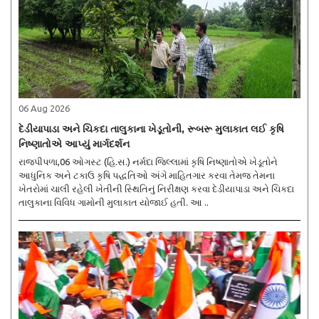
06 Aug 2026
દેડીયાપાડા અને ચિકદા તાલુકાના ખેડૂતોની, રૂબરૂ મુલાકાત લઈ કૃષિ
નિષ્ણાતોએ આપ્યું માર્ગદર્શન
રાજપીપળા,06 ઓગસ્ટ (હિ.સ.) નર્મદા જિલ્લામાં કૃષિ નિષ્ણાતોએ ખેડૂતોને
આધુનિક અને ટકાઉ કૃષિ પદ્ધતિઓ અંગે માહિતગાર કરવા તેમજ તેમના
ખેતરોમાં ચાલી રહેલી ખેતીની સ્થિતિનું નિરીક્ષણ કરવા દેડીયાપાડા અને ચિકદા
તાલુકાના વિવિધ ગામોની મુલાકાત યોજાઈ હતી. આ ..