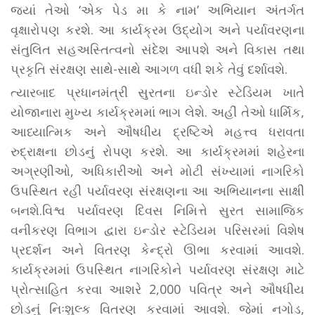
જ્યાં તેઓ ‘એક પેડ મા કે નામ’ અભિયાન અંતર્ગત
વૃક્ષારોપણ કરશે. આ કાર્યક્રમ ઉદ્યોગ અને પર્યાવરણના
સંતુલિત સહઅસ્તિત્વનો સંદેશ આપશે અને વિકાસ તથા
પ્રકૃતિ સંરક્ષણ સાથે-સાથે આગળ વધી શકે તેવું દર્શાવશે.
ત્યારબાદ પ્રધાનમંત્રી સુરતના ઇન્ડોર સ્ટેડિયમ ખાતે
યોજાનારા મુખ્ય કાર્યક્રમમાં ભાગ લેશે. અહીં તેઓ ધાર્મિક,
આધ્યાત્મિક અને ઔષધીય દ્રષ્ટિએ મહત્ત્વ ધરાવતા
રુદ્રાક્ષના છોડનું રોપણ કરશે. આ કાર્યક્રમમાં શહેરના
અગ્રણીઓ, અધિકારીઓ અને મોટી સંખ્યામાં નાગરિકો
ઉપસ્થિત રહી પર્યાવરણ સંરક્ષણના આ અભિયાનના સાક્ષી
બનશે.વિશ્વ પર્યાવરણ દિવસ નિમિત્તે સુરત સામાજિક
વનીકરણ વિભાગ દ્વારા ઇન્ડોર સ્ટેડિયમ પરિસરમાં વિશેષ
પ્રદર્શન અને વિતરણ કેન્દ્રો ઊભા કરવામાં આવશે.
કાર્યક્રમમાં ઉપસ્થિત નાગરિકોને પર્યાવરણ સંરક્ષણ માટે
પ્રોત્સાહિત કરવા આશરે 2,000 પવિત્ર અને ઔષધીય
છોડનું નિઃશુલ્ક વિતરણ કરવામાં આવશે. જેમાં નગોડ,