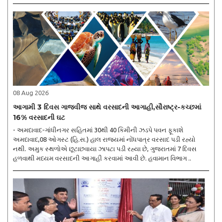
08 Aug 2026
આગામી 3 દિવસ ગાજવીજ સાથે વરસાદની આગાહી,સૌરાષ્ટ્ર-કચ્છમાં
16% વરસાદની ઘટ
- અમદાવાદ-ગાંધીનગર સહિતમાં 30થી 40 કિમીની ઝડપે પવન ફૂકાશે
અમદાવાદ,08 ઓગસ્ટ (હિ.સ.) હાલ રાજ્યમાં નોંધપાત્ર વરસાદ પડી રહ્યો
નથી. અમુક સ્થળોએ છૂટાછવાયા ઝાપટા પડી રહ્યા છે, ગુજરાતમાં 7 દિવસ
હળવાથી મધ્યમ વરસાદની આગાહી કરવામાં આવી છે. હવામાન વિભાગ ..