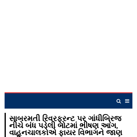
સાબરમતી રિવરફ્રન્ટ પર ગાંધીબ્રિજ
નીચે બંધ પડેલી બોટમાં ભીષણ આગ,
વાહનચાલકોએ ફાયર વિભાગને જાણ