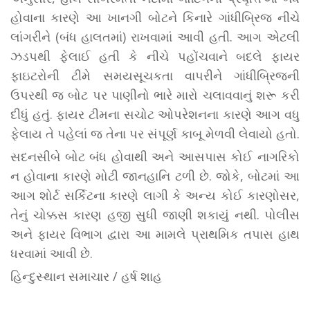
હોવાના કારણે આ ખાનગી બોટને કિનારે ગાંધીબ્રિજ નીચે
લાંગરીને (બંધ હાલતમાં) રાખવામાં આવી હતી. આગ એટલી
ઝડપથી ફેલાઈ હતી કે નીચે પહોંચવાને બદલે ફાયર
ફાઇટરોની ટીમે સમયસૂચકતા વાપરીને ગાંધીબ્રિજની
ઉપરથી જ બોટ પર પાણીનો ભારે મારો ચલાવવાનું શરૂ કરી
દીધું હતું. ફાયર ટીમના સચોટ ઓપરેશનના કારણે આગ વધુ
ફેલાય તે પહેલાં જ તેના પર સંપૂર્ણ કાબૂ મેળવી લેવાયો હતો.
સદનસીબે બોટ બંધ હોવાથી અને આસપાસ કોઈ નાગરિકો
ન હોવાના કારણે મોટી જાનહાનિ ટળી છે. જોકે, બોટમાં આ
આગ શોર્ટ સર્કિટના કારણે લાગી કે અન્ય કોઈ કારણોસર,
તેનું ચોક્કસ કારણ હજી સુધી જાણી શકાયું નથી. પોલીસ
અને ફાયર વિભાગ દ્વારા આ મામલે પ્રાથમિક તપાસ હાથ
ધરવામાં આવી છે.
હિન્દુસ્થાન સમાચાર / હર્ષ શાહ