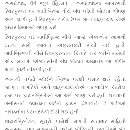
અમદાવાદ, 04 જૂન (હિ.સ.) : અમદાવાદના સાબરમતી
રિવરફ્રન્ટ પર ગાંધીબ્રિજ નીચે બંધ પડેલી બોટમાં ભીષણ
આગ લાગી હતી.રિવરફ્રન્ટ રોડ ઉપર જતાં વાહનચાલકોએ
ફાયર વિભાગને જાણ કરી.
રિવરફ્રન્ટ પર ગાંધીબ્રિજ નીચે આજે એકાએક આગની
ઘટના સામે આવતાં અફરાતફરી મચી ગઈ હતી.
ગાંધીબ્રિજની નીચે રિવરફ્રન્ટના કિનારે પાર્ક કરીને રાખેલી
એક ખાનગી એજન્સીની બંધ બોટમાં અચાનક જ ગંભીર
આગ ફાટી નીકળી હતી.
આગની લપેટો જોઈને બ્રિજ પરથી પસાર થઈ રહેલા
જાગૃત નાગરિકો અને વાહનચાલકોએ તાત્કાલિક કંટ્રોલ
રૂમ પર ફાયરબ્રિગેડને આ અંગે જાણ કરી હતી. ઘટનાની
ગંભીરતાને ધ્યાનમાં લઈને ફાયર વિભાગની 2 ગાડીઓ
તાબડતોબ ઘટનાસ્થળે દોડી ગઈ હતી.
ફાયરબ્રિગેડના સૂત્રો પાસેથી મળતી સત્તાવાર માહિતી
અનુસાર, હાલ સાબરમતી નદીમાં બોટિંગની પ્રવૃત્તિઓ બંધ