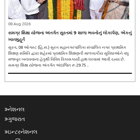
08 Aug 2026
સમગ્ર શિક્ષા યોજના અંતર્ગત સુરતમાં 9 શાળા ભવનોનું લોકાર્પણ, એકનું
ખાતમુહૂર્ત
સુરત, 08 ઓગસ્ટ (હિ.સ.) સુરત મહાનગરપાલિકા સંચાલિત નગર પ્રાથમિક
શિક્ષણ સમિતિ દ્વારા શહેરમાં પ્રાથમિક શિક્ષણની માળખાકીય સુવિધાઓને વધુ
મજબૂત બનાવવાના હેતુથી વિવિધ વિકાસકાર્યો હાથ ધરવામાં આવી રહ્યા છે.
સમગ્ર શિક્ષા યોજના અંતર્ગત અંદાજિત રૂ.29.75 ..
નેશનલ
ગુજરાત
ઇન્ટરનેશનલ