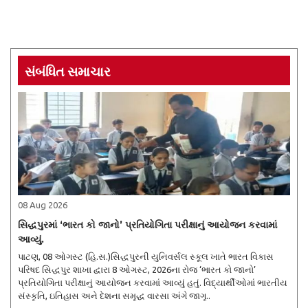
સંબંધિત સમાચાર
08 Aug 2026
સિદ્ધપુરમાં ‘ભારત કો જાનો’ પ્રતિયોગિતા પરીક્ષાનું આયોજન કરવામાં
આવ્યું.
પાટણ, 08 ઓગસ્ટ (હિ.સ.)સિદ્ધપુરની યુનિવર્સલ સ્કૂલ ખાતે ભારત વિકાસ
પરિષદ સિદ્ધપુર શાખા દ્વારા 8 ઓગસ્ટ, 2026ના રોજ ‘ભારત કો જાનો’
પ્રતિયોગિતા પરીક્ષાનું આયોજન કરવામાં આવ્યું હતું. વિદ્યાર્થીઓમાં ભારતીય
સંસ્કૃતિ, ઇતિહાસ અને દેશના સમૃદ્ધ વારસા અંગે જાગૃ..