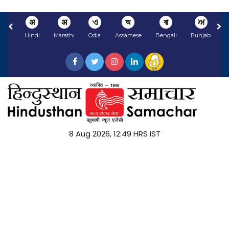
अ
अ
ଏ
অ
বা
ਅ
Hindi
Marathi
Odia
Assamese
Bengali
Punjabi
N
8 Aug 2026, 12:49 HRS IST