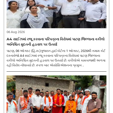
06 Aug 2026
A4 સાઈઝમાં રજૂ કરવાના પરિપત્રના વિરોધમાં પાટણ જિલ્લાના વકીલો
અનિશ્ચિત મુદતની હડતાલ પર ઉતર્યા
પાટણ, 06 ઓગસ્ટ (હિ.સ.)ગુજરાત હાઈકોર્ટના 1 ઓગસ્ટ, 2026થી તમામ કોર્ટ
દસ્તાવેજો A4 સાઈઝમાં રજૂ કરવાના પરિપત્રના વિરોધમાં પાટણ જિલ્લાના
વકીલો અનિશ્ચિત મુદતની હડતાલ પર ઉતર્યા છે. વકીલોએ કામકાજથી અળગા
રહી વિરોધ નોંધાવ્યો છે. રૂરલ બાર એસોસિએશનના પ્રમુખ ..