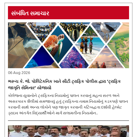
સંબંધિત સમાચાર
06 Aug 2026
ભરૂચ કે. જે. પોલિટેકનિક ખાતે સીટી ટ્રાફિક પોલીસ દ્વારા 'ટ્રાફિક
જાગૃતિ સેમિનાર' યોજાયો
કોલેજના યુવાનોને ટ્રાફિકના નિયમોનું પાલન કરવાનું મહત્વ સરળ અને
અસરકારક શૈલીમાં સમજાવ્યું હતું ટ્રાફિકના તમામ નિયમોનું કડકપણે પાલન
કરવાની સાથે અન્ય લોકોને પણ જાગૃત કરવાની કટિબદ્ધતા દર્શાવી હેલ્મેટ
ડ્રાઇવ અંતર્ગત વિદ્યાર્થીઓને માર્ગ સલામતીના નિયમોન..