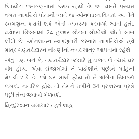
ઉપયોગ જનગણનામાં કરાઇ રહ્યો છે. આ વખતે પ્રથમ
વખત નાગરિકો પોતાની જાતે જ ઓનલાઇન વિગતો આપીને
સ્વગણના કરાવી શકે એવી વ્યવસ્થા કરવામાં આવી હતી.
વડોદરા જિલ્લામાં 24 હજાર જેટલા લોકોએ એનો લાભ
લીધો છે. ઓનલાઇન સ્વગણતરી કરનારા નાગરિકોએ હવે
માત્ર ગણતરીદારને નોંધણીનો નંબર માત્ર આપવાનો રહેશે.
એવું પણ બને કે, ગણતરીદાર જ્યારે મુલાકાત લે ત્યારે ઘર
બંધ હોય. એવા સંજોગોમાં તે પાડોશીને પૂછીને માહિતી
મેળવી શકે છે. જો ઘર ખાલી હોય તો તે અંગેના રિમાર્ક્સ
લખશે. નાગરિક હોય તો તેમને મળીને 34 પ્રકારના પ્રશ્નો
પૂછી તેના જવાબો મેળવશે.
હિન્દુસ્થાન સમાચાર / હર્ષ શાહ