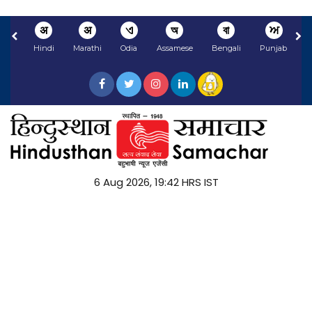
अ
अ
ଏ
অ
বা
ਅ
Hindi
Marathi
Odia
Assamese
Bengali
Punjabi
N
6 Aug 2026, 19:42 HRS IST