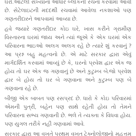
ઘરો.આટલી સંખ્યાના આધારે બ્લોકની રચના કરવામાં આવી
છે. સેટેલાઇટની મદદથી રચવામાં આવેલા નકશાઓ પણ
ગણતરીદારને આપવામાં આવ્યા છે.
હવે જ્યારે ગણતરીદાર કોઇ ઘરે, ખાસ કરીને ગ્રામીણ
વિસ્તારના ઘરમાં જાય અને ત્યાં જૂએ કે એક ઘરમાં એક
પરિવારના ભાઇઓ અલગ અલગ રહે છે ત્યારે શું કરવાનું ?
આ પ્રશ્ન બહુ મહત્વનો છે. એ માટે સરકાર દ્વારા એવું
માર્ગદર્શિત કરવામાં આવ્યું છે કે, ઘરનો પ્રવેશ દ્વાર એક જ
હોય તો ઘર એક જ ગણવાનું છે અને કુટુમ્બ બે.જો પ્રવેશ
દ્વાર બે હોય તો ઘર બે ગણવાના અને કુટુમ્બ પણ બે
ગણવાના રહે છે.
બીજી એક બાબત પણ રસપ્રદ છે. ધારો કે કોઇ પરિવારમાં
એમની પુત્રી, બહેન પણ સાથે રહેતી હોય તો તેમને
પરિવારના સભ્ય ગણવાની છે. ભલે તે ત્યક્તા કે વિધવા હોય.
પણ યુગલ તરીકે નહી ગણવામાં આવે.
સરકાર દ્વારા આ વખતે પ્રથમ વખત ટેક્નોલોજીનો મહત્તમ