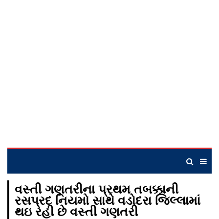
વસ્તી ગણતરીના પ્રથમ તબક્કાની
રસપ્રદ નિયમો સાથે વડોદરા જિલ્લામાં
થઇ રહી છે વસ્તી ગણતરી