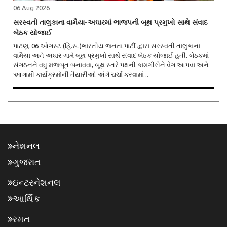
06 Aug 2026
સરસ્વતી તાલુકાના વામૈયા-અઘારમાં ભાજપની બૂથ પ્રમુખો સાથે સંવાદ
બેઠક યોજાઈ
પાટણ, 06 ઓગસ્ટ (હિ.સ.)ભારતીય જનતા પાર્ટી દ્વારા સરસ્વતી તાલુકાના
વામૈયા અને અઘાર ગામે બૂથ પ્રમુખો સાથે સંવાદ બેઠક યોજાઈ હતી. બેઠકમાં
સંગઠનને વધુ મજબૂત બનાવવા, બૂથ સ્તરે પક્ષની કામગીરીને વેગ આપવા અને
આગામી કાર્યક્રમોની તૈયારીઓ અંગે ચર્ચા કરવામાં ..
નેશનલ
ગુજરાત
ઇન્ટરનેશનલ
આર્થિક
રમત