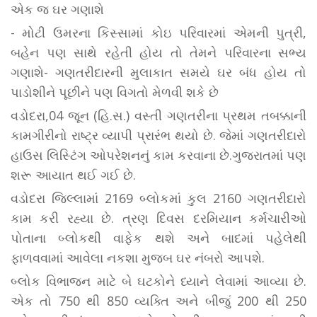
એક જ ઘર ગણાશે
- મોટી ઉમરના કિસ્સામાં કોઇ પરિવારમાં એમની પુત્રી,
બહેન પણ સાથે રહેતી હોય તો તેમને પરિવારના સભ્ય
ગણાશે- ગણતરીદારની મુલાકાત સમયે ઘર બંધ હોય તો
પાડોશીને પૂછીને પણ વિગતો મેળવી શકે છે
વડોદરા,04 જૂન (હિ.સ.) વસ્તી ગણતરીના પ્રથમ તબક્કાની
કામગીરીનો રાષ્ટ્ર વ્યાપી પ્રારંભ થયો છે. જેમાં ગણતરીદારો
હાઉસ લિસ્ટિંગ ઓપરેશનનું કામ કરવાના છે.ગુજરાતમાં પણ
શરૂ આયાત થઈ ગઈ છે.
વડોદરા જિલ્લામાં 2169 બ્લોકમાં કુલ 2160 ગણતરીદારો
કામ કરી રહ્યા છે. ત્રણ દિવસ દરમિયાન કર્મચારીઓ
પોતાના બ્લોકથી વાફેક થશે અને બાદમાં પહેલેથી
ફાળવવામાં આવેલા નકશા મુજબ ઘર નંબરો આપશે.
બ્લોક વિભાજન માટે બે ઘટકોને ધ્યાને લેવામાં આવ્યા છે.
એક તો 750 થી 850 વ્યક્તિ અને બીજું 200 થી 250