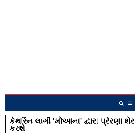
કેથરિન લાગી 'મોઆના' દ્વારા પ્રેરણા શેર
કરશે