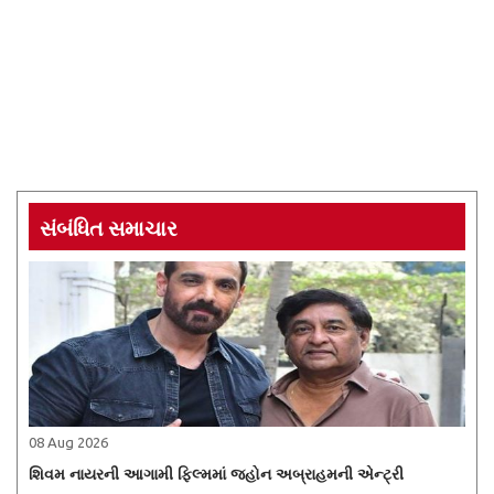
સંબંધિત સમાચાર
08 Aug 2026
શિવમ નાયરની આગામી ફિલ્મમાં જ્હોન અબ્રાહમની એન્ટ્રી