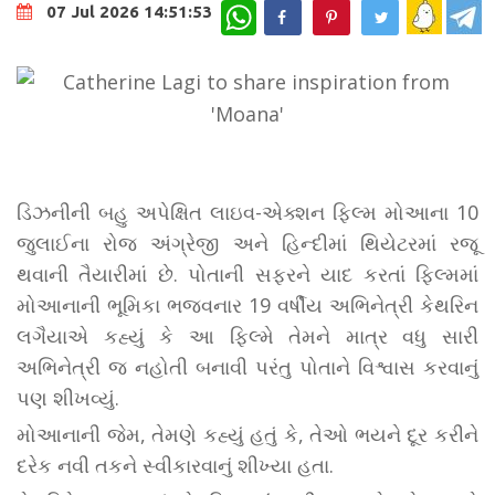
WhatsApp
07 Jul 2026 14:51:53
ડિઝનીની બહુ અપેક્ષિત લાઇવ-એક્શન ફિલ્મ મોઆના 10
જુલાઈના રોજ અંગ્રેજી અને હિન્દીમાં થિયેટરમાં રજૂ
થવાની તૈયારીમાં છે. પોતાની સફરને યાદ કરતાં ફિલ્મમાં
મોઆનાની ભૂમિકા ભજવનાર 19 વર્ષીય અભિનેત્રી કેથરિન
લગૈયાએ કહ્યું કે આ ફિલ્મે તેમને માત્ર વધુ સારી
અભિનેત્રી જ નહોતી બનાવી પરંતુ પોતાને વિશ્વાસ કરવાનું
પણ શીખવ્યું.
મોઆનાની જેમ, તેમણે કહ્યું હતું કે, તેઓ ભયને દૂર કરીને
દરેક નવી તકને સ્વીકારવાનું શીખ્યા હતા.