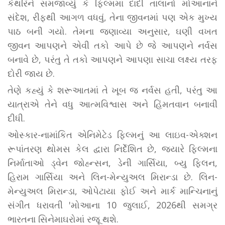
કેથરિને સમજાવ્યું કે ફિલ્મમાં દાદી તાલાનો મોઆનાને
સંદેશ, રીફથી આગળ વધવું, તેના જીવનમાં પણ એક મુખ્ય
પાઠ બની ગયો. તેમના જણાવ્યા અનુસાર, ઘણી વખત
જીવન આપણને એવી તકો આપે છે જે આપણને નર્વસ
બનાવે છે, પરંતુ તે તકો આપણને આપણા સાચા લક્ષ્ય તરફ
દોરી જાય છે.
તેણે કહ્યું કે શરૂઆતમાં તે ખૂબ જ નર્વસ હતી, પરંતુ આ
યાત્રાએ તેને વધુ આત્મવિશ્વાસ અને હિંમતવાન બનાવી
દીધી.
ઓસ્કાર-નામાંકિત એનિમેટેડ ફિલ્મનું આ લાઇવ-એક્શન
રૂપાંતરણ થોમસ કેલ દ્વારા નિર્દેશિત છે, જ્યારે ફિલ્મના
નિર્માતાઓ ડ્વેન જોહ્ન્સન, ડેની ગાર્સિયા, બ્યુ ફ્લિન,
હિરામ ગાર્સિયા અને લિન-મેન્યુઅલ મિરાન્ડા છે. લિન-
મેન્યુઅલ મિરાન્ડા, ઓપેટાયા ફોઈ અને માર્ક માન્ચિનાનું
સંગીત ધરાવતી 'મોઆના 10 જુલાઈ, 2026થી સમગ્ર
ભારતના સિનેમાઘરોમાં રજૂ થશે.