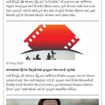
નવી દિલ્હી, 08 ઓગસ્ટ (હિ.સ.) ''ધ ડિપ્લોમેટ''ની સફળતા બાદ અભિનેતા
જ્હોન અબ્રાહમ અને દિગ્દર્શક શિવમ નાયર, ફરી એકવાર સાથે કામ કરવા
જઈ રહ્યા છે. બંનેની જોડી હવે એક મોટા બે-હીરો એક્શન થ્રિલર માટે હાથ
મિલાવી રહી છે. ફિલ્મમાં જોરદાર એક્શન અને રોમાંચ જોવ..
07 Aug 2026
મલયાલમ ફિલ્મ ઉદ્યોગમાં ફરહાન અખ્તરનો પ્રવેશ
નવી દિલ્હી,, 07 ઓગસ્ટ (હિ.સ.) અભિનેતા-નિર્માતા ફરહાન અખ્તરે પોતાના
પ્રશંસકો માટે એક નવી જાહેરાત કરી છે. ફરહાન અને રિતેશ સિધવાનીની
નિર્માણ કંપની એક્સેલ એન્ટરટેઇનમેન્ટ હવે મલયાલમ વેમ્પાયર રોમાંચક
ફિલ્મ ''હાફ'' સાથે જોડાઈ ગઈ છે. ફરહાને સામાજિક મીડિય..