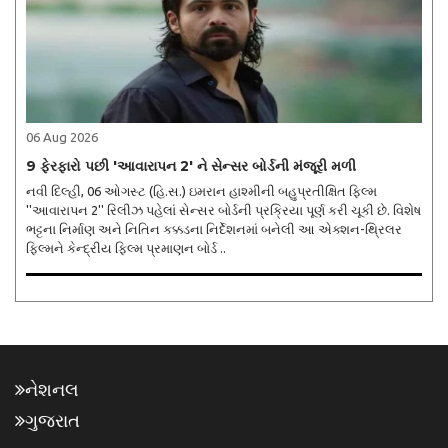
06 Aug 2026
9 ફેરફારો પછી 'આવારાપન 2' ને સેન્સર બોર્ડની મંજૂરી મળી
નવી દિલ્હી, 06 ઓગસ્ટ (હિ.સ.) ઇમરાન હાશ્મીની બહુપ્રતીક્ષિત ફિલ્મ
''આવારાપન 2'' રિલીઝ પહેલાં સેન્સર બોર્ડની પ્રક્રિયા પૂર્ણ કરી ચૂકી છે. વિશેષ
ભટ્ટના નિર્માણ અને નિતિન કક્કડના નિર્દેશનમાં બનેલી આ એક્શન-થ્રિલર
ફિલ્મને કેન્દ્રીય ફિલ્મ પ્રમાણન બોર્ડ ..
નેશનલ
ગુજરાત