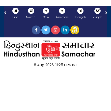
अ
अ
ଏ
অ
বা
ਅ
Hindi
Marathi
Odia
Assamese
Bengali
Punjabi
N
8 Aug 2026, 11:25 HRS IST