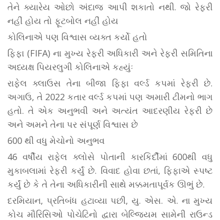
તેને ક્યારેય ઓછો અંદાજ આપી શકાતો નથી. જો રેફરી
નહીં હોય તો ફૂટબોલ નહીં હોય
કોલિનાએ પણ વિશ્વાસ વ્યક્ત કર્યો હતો
ફિફા (FIFA) ના મુખ્ય રેફરી અધિકારી અને રેફરી સમિતિના
અધ્યક્ષ પિયરલુગી કોલિનાએ કહ્યુંઃ
રાફેલ ક્લાઉસ તેના બીજા ફિફા વર્લ્ડ કપમાં રેફરી છે.
અગાઉ, તે 2022 કતાર વર્લ્ડ કપમાં પણ અમારી ટીમનો ભાગ
હતો. તે એક અનુભવી અને અત્યંત આદરણીય રેફરી છે
અને અમને તેના પર સંપૂર્ણ વિશ્વાસ છે
600 થી વધુ મેચોનો અનુભવ
46 વર્ષીય રાફેલ ક્લોસે પોતાની કારકિર્દીમાં 600થી વધુ
મુકાબલામાં રેફરી કર્યું છે. વિવાદ હોવા છતાં, ફિફાએ સ્પષ્ટ
કર્યું છે કે તે તેના અધિકારીની સાથે મક્કમતાપૂર્વક ઊભું છે.
દરમિયાન, પ્રતિબંધ હટાવ્યા પછી, યુ. એસ. એ. ના મુખ્ય
કોચ મૌરિસિઓ પોચેટિનો દ્વારા બેલ્જિયમ સામેની રાઉન્ડ