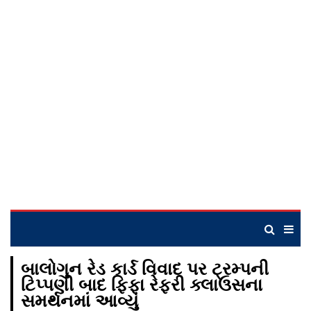
બાલોગુન રેડ કાર્ડ વિવાદ પર ટ્રમ્પની
ટિપ્પણી બાદ ફિફા રેફરી ક્લાઉસના
સમર્થનમાં આવ્યું