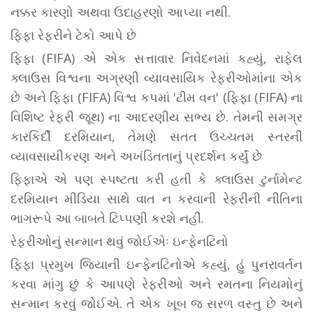
નક્કર કારણો અથવા ઉદાહરણો આપ્યા નથી.
ફિફા રેફરીને ટેકો આપે છે
ફિફા (FIFA) એ એક સત્તાવાર નિવેદનમાં કહ્યું, રાફેલ
ક્લાઉસ વિશ્વના અગ્રણી વ્યાવસાયિક રેફરીઓમાંના એક
છે અને ફિફા (FIFA) વિશ્વ કપમાં 'ટીમ વન' (ફિફા (FIFA) ના
વિશિષ્ટ રેફરી જૂથ) ના આદરણીય સભ્ય છે. તેમની સમગ્ર
કારકિર્દી દરમિયાન, તેમણે સતત ઉચ્ચતમ સ્તરની
વ્યાવસાયીકરણ અને અખંડિતતાનું પ્રદર્શન કર્યું છે
ફિફાએ એ પણ સ્પષ્ટતા કરી હતી કે ક્લાઉસ ટુર્નામેન્ટ
દરમિયાન મીડિયા સાથે વાત ન કરવાની રેફરીની નીતિના
ભાગરૂપે આ બાબતે ટિપ્પણી કરશે નહીં.
રેફરીઓનું સન્માન થવું જોઈએઃ ઇન્ફેનટિનો
ફિફા પ્રમુખ જિયાની ઇન્ફેનટિનોએ કહ્યું, હું પુનરાવર્તન
કરવા માંગુ છું કે આપણે રેફરીઓ અને રમતના નિયમોનું
સન્માન કરવું જોઈએ. તે એક ખૂબ જ સરળ વસ્તુ છે અને