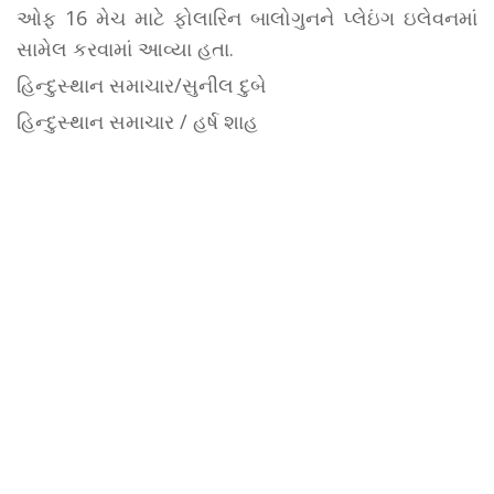
ઓફ 16 મેચ માટે ફોલારિન બાલોગુનને પ્લેઇંગ ઇલેવનમાં
સામેલ કરવામાં આવ્યા હતા.
હિન્દુસ્થાન સમાચાર/સુનીલ દુબે
હિન્દુસ્થાન સમાચાર / હર્ષ શાહ