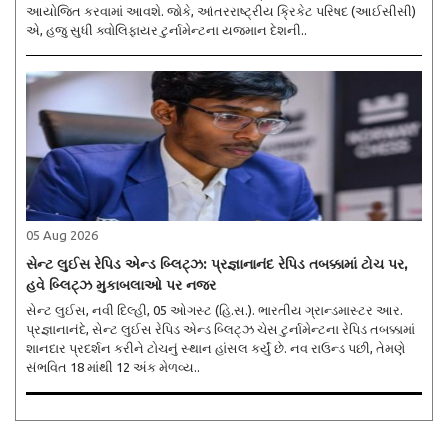
આયોજિત કરવામાં આવશે. જોકે, આંતરરાષ્ટ્રીય ક્રિકેટ પરિષદ (આઈસીસી)
એ, હજુ સુધી ક્વોલિફાયર ટુર્નામેન્ટના યજમાન દેશની..
05 Aug 2026
સેન્ટ લુઈસ રેપિડ એન્ડ બ્લિટ્ઝ: પ્રજ્ઞાનાનંદ રેપિડ તબક્કામાં ટોચ પર,
હવે બ્લિટ્ઝ મુકાબલાઓ પર નજર
સેન્ટ લુઈસ, નવી દિલ્હી, 05 ઓગસ્ટ (હિ.સ.). ભારતીય ગ્રાન્ડમાસ્ટર આર.
પ્રજ્ઞાનાનંદે, સેન્ટ લુઈસ રેપિડ એન્ડ બ્લિટ્ઝ ચેસ ટુર્નામેન્ટના રેપિડ તબક્કામાં
શાનદાર પ્રદર્શન કરીને ટોચનું સ્થાન હાંસલ કર્યું છે. નવ રાઉન્ડ પછી, તેમણે
સંભવિત 18 માંથી 12 અંક મેળવ્ય..