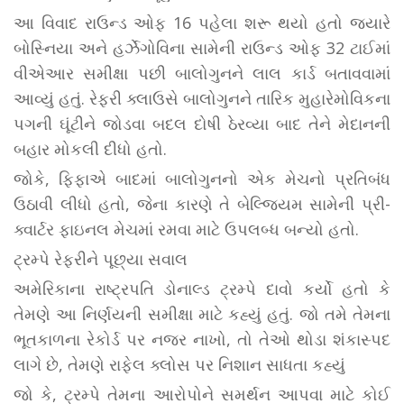
આ વિવાદ રાઉન્ડ ઓફ 16 પહેલા શરૂ થયો હતો જ્યારે
બોસ્નિયા અને હર્ઝેગોવિના સામેની રાઉન્ડ ઓફ 32 ટાઈમાં
વીએઆર સમીક્ષા પછી બાલોગુનને લાલ કાર્ડ બતાવવામાં
આવ્યું હતું. રેફરી ક્લાઉસે બાલોગુનને તારિક મુહારેમોવિકના
પગની ઘૂંટીને જોડવા બદલ દોષી ઠેરવ્યા બાદ તેને મેદાનની
બહાર મોકલી દીધો હતો.
જોકે, ફિફાએ બાદમાં બાલોગુનનો એક મેચનો પ્રતિબંધ
ઉઠાવી લીધો હતો, જેના કારણે તે બેલ્જિયમ સામેની પ્રી-
ક્વાર્ટર ફાઇનલ મેચમાં રમવા માટે ઉપલબ્ધ બન્યો હતો.
ટ્રમ્પે રેફરીને પૂછ્યા સવાલ
અમેરિકાના રાષ્ટ્રપતિ ડોનાલ્ડ ટ્રમ્પે દાવો કર્યો હતો કે
તેમણે આ નિર્ણયની સમીક્ષા માટે કહ્યું હતું. જો તમે તેમના
ભૂતકાળના રેકોર્ડ પર નજર નાખો, તો તેઓ થોડા શંકાસ્પદ
લાગે છે, તેમણે રાફેલ ક્લોસ પર નિશાન સાધતા કહ્યું
જો કે, ટ્રમ્પે તેમના આરોપોને સમર્થન આપવા માટે કોઈ