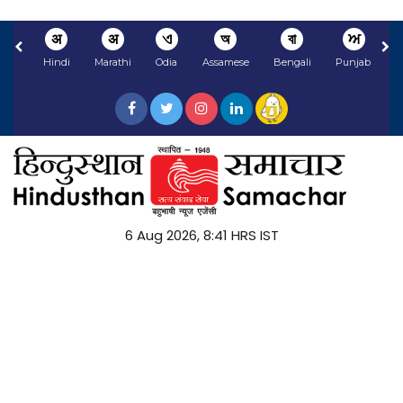
अ
अ
ଏ
অ
বা
ਅ
Hindi
Marathi
Odia
Assamese
Bengali
Punjabi
N
6 Aug 2026, 8:41 HRS IST