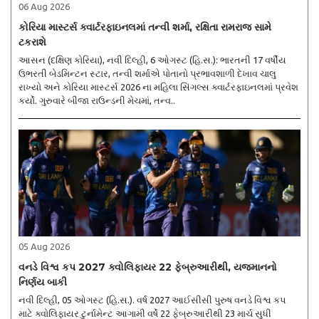
06 Aug 2026
કોરિયા માસ્ટર્સ ક્વાર્ટરફાઇનલમાં તન્વી શર્મા, રક્ષિતા રામરાજ સામે
ટકરાશે
આસન (દક્ષિણ કોરિયા), નવી દિલ્હી, 6 ઓગસ્ટ (હિ.સ.): ભારતની 17 વર્ષીય
ઉભરતી બેડમિન્ટન સ્ટાર, તન્વી શર્માએ પોતાનો પ્રભાવશાળી દેખાવ ચાલુ
રાખ્યો અને કોરિયા માસ્ટર્સ 2026 ના મહિલા સિંગલ્સ ક્વાર્ટરફાઇનલમાં પ્રવેશ
કર્યો. ગુરુવારે બીજા રાઉન્ડની મેચમાં, તન્વ..
05 Aug 2026
વનડે વિશ્વ કપ 2027 ક્વોલિફાયર 22 ફેબ્રુઆરીથી, યજમાનનો
નિર્ણય બાકી
નવી દિલ્હી, 05 ઓગસ્ટ (હિ.સ.). વર્ષ 2027 આઈસીસી પુરુષ વનડે વિશ્વ કપ
માટે ક્વોલિફાયર ટુર્નામેન્ટ આગામી વર્ષે 22 ફેબ્રુઆરીથી 23 માર્ચ સુધી