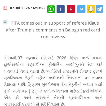
WhatsApp
07 Jul 2026 16:13:55
મિયામી,07 જુલાઈ (હિ.સ.) 2026 ફિફા વર્લ્ડ કપમાં
યુએસએના સ્ટ્રાઈકર ફોલારિન બાલોગુનને રેડ કાર્ડ
મળવાથી વિવાદ વધ્યો છે. અમેરિકી રાષ્ટ્રપતિ ડોનાલ્ડ ટ્રમ્પે
બ્રાઝિલના રેફરી રાફેલ ક્લોઝની નિષ્પક્ષતા પર સવાલ
ઉઠાવ્યા પછી, ફિફાએ ખુલ્લેઆમ તેના રેફરીનો બચાવ કર્યો
હતો અને કહ્યું હતું કે ક્લોઝ વિશ્વના શ્રેષ્ઠ રેફરીઓમાંના
એક છે અને સંસ્થાને તેમની પ્રામાણિકતા અને
વ્યાવસાયીકરણમાં સંપૂર્ણ વિશ્વાસ છે.