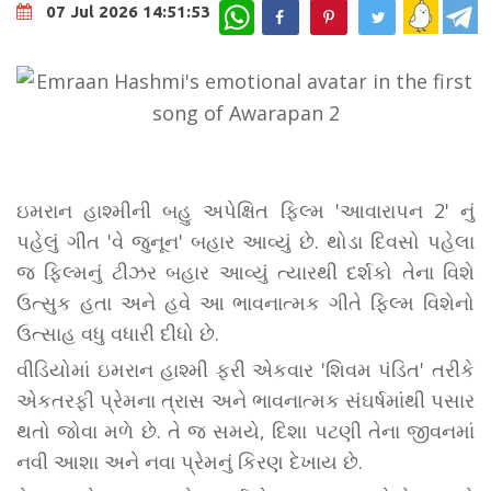
WhatsApp
07 Jul 2026 14:51:53
ઇમરાન હાશ્મીની બહુ અપેક્ષિત ફિલ્મ 'આવારાપન 2' નું
પહેલું ગીત 'વે જુનૂન' બહાર આવ્યું છે. થોડા દિવસો પહેલા
જ ફિલ્મનું ટીઝર બહાર આવ્યું ત્યારથી દર્શકો તેના વિશે
ઉત્સુક હતા અને હવે આ ભાવનાત્મક ગીતે ફિલ્મ વિશેનો
ઉત્સાહ વધુ વધારી દીધો છે.
વીડિયોમાં ઇમરાન હાશ્મી ફરી એકવાર 'શિવમ પંડિત' તરીકે
એકતરફી પ્રેમના ત્રાસ અને ભાવનાત્મક સંઘર્ષમાંથી પસાર
થતો જોવા મળે છે. તે જ સમયે, દિશા પટણી તેના જીવનમાં
નવી આશા અને નવા પ્રેમનું કિરણ દેખાય છે.