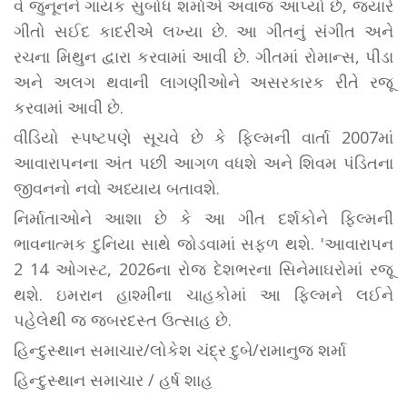
વે જુનૂનને ગાયક સુબોધ શર્માએ અવાજ આપ્યો છે, જ્યારે
ગીતો સઈદ કાદરીએ લખ્યા છે. આ ગીતનું સંગીત અને
રચના મિથુન દ્વારા કરવામાં આવી છે. ગીતમાં રોમાન્સ, પીડા
અને અલગ થવાની લાગણીઓને અસરકારક રીતે રજૂ
કરવામાં આવી છે.
વીડિયો સ્પષ્ટપણે સૂચવે છે કે ફિલ્મની વાર્તા 2007માં
આવારાપનના અંત પછી આગળ વધશે અને શિવમ પંડિતના
જીવનનો નવો અધ્યાય બતાવશે.
નિર્માતાઓને આશા છે કે આ ગીત દર્શકોને ફિલ્મની
ભાવનાત્મક દુનિયા સાથે જોડવામાં સફળ થશે. 'આવારાપન
2 14 ઓગસ્ટ, 2026ના રોજ દેશભરના સિનેમાઘરોમાં રજૂ
થશે. ઇમરાન હાશ્મીના ચાહકોમાં આ ફિલ્મને લઈને
પહેલેથી જ જબરદસ્ત ઉત્સાહ છે.
હિન્દુસ્થાન સમાચાર/લોકેશ ચંદ્ર દુબે/રામાનુજ શર્મા
હિન્દુસ્થાન સમાચાર / હર્ષ શાહ