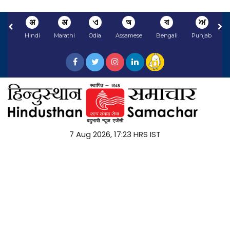
अ
अ
ଏ
অ
বা
ਅ
Hindi
Marathi
Odia
Assamese
Bengali
Punjabi
N
7 Aug 2026, 17:23 HRS IST