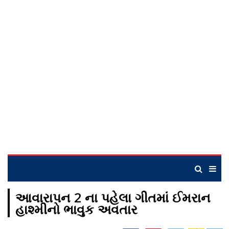
આવારાપન 2 ના પહેલા ગીતમાં ઈમરાન
હાશ્મીનો ભાવુક અવતાર