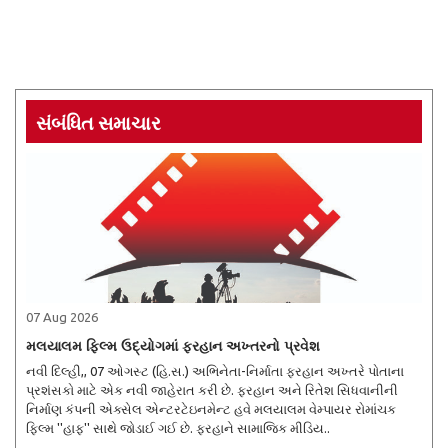
સંબંધિત સમાચાર
07 Aug 2026
મલયાલમ ફિલ્મ ઉદ્યોગમાં ફરહાન અખ્તરનો પ્રવેશ
નવી દિલ્હી,, 07 ઓગસ્ટ (હિ.સ.) અભિનેતા-નિર્માતા ફરહાન અખ્તરે પોતાના
પ્રશંસકો માટે એક નવી જાહેરાત કરી છે. ફરહાન અને રિતેશ સિધવાનીની
નિર્માણ કંપની એક્સેલ એન્ટરટેઇનમેન્ટ હવે મલયાલમ વેમ્પાયર રોમાંચક
ફિલ્મ ''હાફ'' સાથે જોડાઈ ગઈ છે. ફરહાને સામાજિક મીડિય..