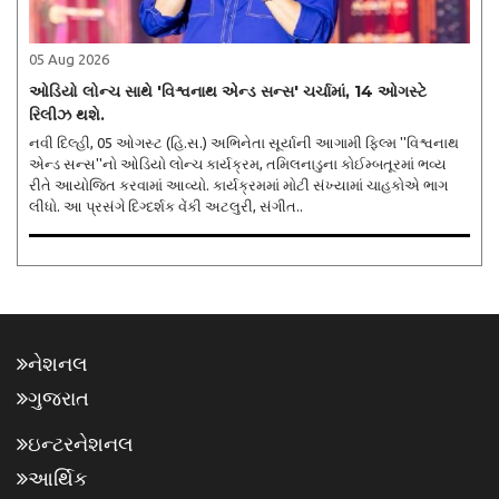
05 Aug 2026
ઓડિયો લોન્ચ સાથે 'વિશ્વનાથ એન્ડ સન્સ' ચર્ચામાં, 14 ઓગસ્ટે
રિલીઝ થશે.
નવી દિલ્હી, 05 ઓગસ્ટ (હિ.સ.) અભિનેતા સૂર્યાની આગામી ફિલ્મ ''વિશ્વનાથ
એન્ડ સન્સ''નો ઓડિયો લોન્ચ કાર્યક્રમ, તમિલનાડુના કોઈમ્બતૂરમાં ભવ્ય
રીતે આયોજિત કરવામાં આવ્યો. કાર્યક્રમમાં મોટી સંખ્યામાં ચાહકોએ ભાગ
લીધો. આ પ્રસંગે દિગ્દર્શક વેંકી અટલુરી, સંગીત..
નેશનલ
ગુજરાત
ઇન્ટરનેશનલ
આર્થિક