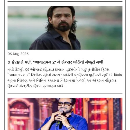
06 Aug 2026
9 ફેરફારો પછી 'આવારાપન 2' ને સેન્સર બોર્ડની મંજૂરી મળી
નવી દિલ્હી, 06 ઓગસ્ટ (હિ.સ.) ઇમરાન હાશ્મીની બહુપ્રતીક્ષિત ફિલ્મ
''આવારાપન 2'' રિલીઝ પહેલાં સેન્સર બોર્ડની પ્રક્રિયા પૂર્ણ કરી ચૂકી છે. વિશેષ
ભટ્ટના નિર્માણ અને નિતિન કક્કડના નિર્દેશનમાં બનેલી આ એક્શન-થ્રિલર
ફિલ્મને કેન્દ્રીય ફિલ્મ પ્રમાણન બોર્ડ ..