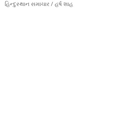
હિન્દુસ્થાન સમાચાર / હર્ષ શાહ