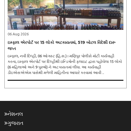
06 Aug 2026
ઇમ્ફાલ એરપોર્ટ પર 15 લોકો અટકાયતમાં, 519 બોટલ વિદેશી દારૂ
જપ્ત
ઇમ્ફાલ, નવી દિલ્હી, 06 ઓગસ્ટ (હિ.સ.)। મણિપુર પોલીસે મોટી કાર્યવાહી
કરતા, ઇમ્ફાલ એરપોર્ટ પર દિલ્હીથી ઇન્ડિગોની ફ્લાઇટ દ્વારા પહોંચેલા 15 લોકો
(6 મહિલાઓ અને 9 પુરુષો) ને અટકાયતમાં લીધા. આ કાર્યવાહી
ડીઇએસએએમ પાસેથી મળેલી માહિતીના આધારે કરવામાં આવી ..
નેશનલ
ગુજરાત