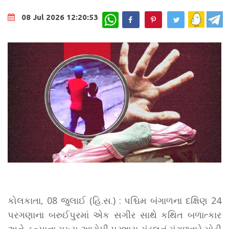
WhatsApp
08 Jul 2026 12:20:53
કોલકાતા, 08 જુલાઈ (હિ.સ.) : પશ્ચિમ બંગાળના દક્ષિણ 24
પરગણાના બરુઈપુરમાં એક સગીર સાથે કથિત બળાત્કાર