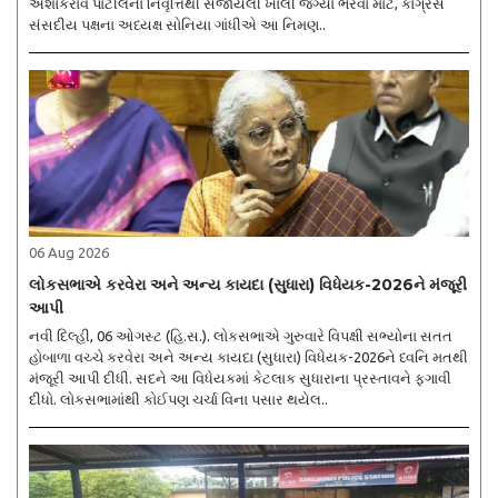
અશોકરાવ પાટીલના નિવૃત્તિથી સર્જાયેલી ખાલી જગ્યા ભરવા માટે, કોંગ્રેસ
સંસદીય પક્ષના અધ્યક્ષ સોનિયા ગાંધીએ આ નિમણ..
06 Aug 2026
લોકસભાએ કરવેરા અને અન્ય કાયદા (સુધારા) વિધેયક-2026ને મંજૂરી
આપી
નવી દિલ્હી, 06 ઓગસ્ટ (હિ.સ.). લોકસભાએ ગુરુવારે વિપક્ષી સભ્યોના સતત
હોબાળા વચ્ચે કરવેરા અને અન્ય કાયદા (સુધારા) વિધેયક-2026ને ધ્વનિ મતથી
મંજૂરી આપી દીધી. સદને આ વિધેયકમાં કેટલાક સુધારાના પ્રસ્તાવને ફગાવી
દીધો. લોકસભામાંથી કોઈપણ ચર્ચા વિના પસાર થયેલ..