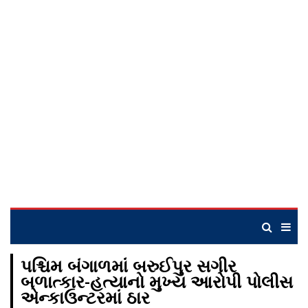
પશ્ચિમ બંગાળમાં બરુઈપુર સગીર
બળાત્કાર-હત્યાનો મુખ્ય આરોપી પોલીસ
એન્કાઉન્ટરમાં ઠાર