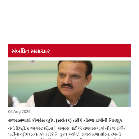
સંબંધિત સમાચાર
06 Aug 2026
રાજ્યસભામાં કોંગ્રેસ વ્હીપ (સચેતક) તરીકે નીરજ ડાંગીની નિમણૂક
નવી દિલ્હી, 6 ઓગસ્ટ (હિ.સ.): કોંગ્રેસ પાર્ટીએ રાજ્યસભામાં નીરજ ડાંગીને
પાર્ટીના વ્હીપ (સચેતક) તરીકે નિયુક્ત કર્યા છે. રાજ્યસભા સાંસદ રજની