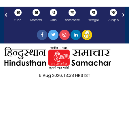
अ
अ
ଏ
অ
বা
ਅ
Hindi
Marathi
Odia
Assamese
Bengali
Punjabi
N
6 Aug 2026, 13:38 HRS IST