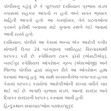
પોલીસનું કહેવું છે કે પૂછપરછ દરમિયાન પ્રભાસ મંડલ
તપાસમાં સહકાર આપતો ન હતો અને સતત ભ્રામક
માહિતી આપતો હતો. આ કારણોસર, તેને ઘટનાઓના
ક્રમને ફરીથી બનાવવા માટે ગુનાના સ્થળે લઈ જવામાં
આવી રહ્યો હતો.
દરમિયાન, પોલીસે આ કેસમાં અન્ય એક આરોપી કબીર
મોલાની ઉત્તર 24 પરગણાના બશીરહાટ વિસ્તારમાંથી
ધરપકડ કરી છે. સ્પેશિયલ ટાસ્ક ફોર્સ (એસટીએફ),
બરુઈપુર સ્પેશિયલ ઓપરેશન ગ્રુપ (એસઓજી) અને
જિલ્લા પોલીસ દ્વારા સંયુક્ત રીતે આ ઓપરેશન હાથ
ધરવામાં આવ્યું હતું. આ સાથે સનસનીખેજ બળાત્કાર-હત્યા
કેસમાં ધરપકડ કરાયેલા આરોપીઓની સંખ્યા વધીને ચાર
થઈ ગઈ છે. અગાઉ પ્રભાસ મંડલ, આનંદ સરદાર અને
દિવાકર સરદારની ધરપકડ કરવામાં આવી હતી.
હિન્દુસ્થાન સમાચાર/ઓમ પરાશર/મુકુંદ