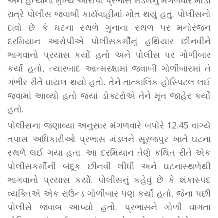
અને હત્યાના મુખ્ય આરોપી પ્રભાસ મંડલનું મંગળવારે મોડી
રાત્રે પોલીસ જવાબી કાર્યવાહીમાં મોત થયું હતું. પોલીસનો
દાવો છે કે ઘટના સ્થળે ગુનાના સ્થળ પર મનોરંજન
દરમિયાન આરોપીએ પોલીસકર્મીનું હથિયાર છીનવીને
ભાગવાનો પ્રયાસ કર્યો હતો અને પોલીસ પર ગોળીબાર
કર્યો હતો, ત્યારબાદ આત્મરક્ષામાં જવાબી ગોળીબારમાં તે
ગંભીર રીતે ઘાયલ થયો હતો. તેને તાત્કાલિક હોસ્પિટલ લઈ
જવામાં આવ્યો હતો જ્યાં ડોક્ટરોએ તેને મૃત જાહેર કર્યો
હતો.
પોલીસના જણાવ્યા અનુસાર મંગળવારે બપોરે 12.45 વાગ્યે
તપાસ અધિકારીઓ પ્રભાસ મંડલને સૂરજપુર ખાતે ઘટના
સ્થળે લઈ ગયા હતા. આ દરમિયાન તેણે કથિત રીતે એક
પોલીસકર્મીની બંદૂક છીનવી લીધી અને ઘટનાસ્થળેથી
ભાગવાનો પ્રયાસ કર્યો. પોલીસનું કહેવું છે કે શંકાસ્પદ
વ્યક્તિએ એક રાઉન્ડ ગોળીબાર પણ કર્યો હતો, જેના પછી
પોલીસે જવાબ આપ્યો હતો. પ્રભાસને ગોળી વાગતા