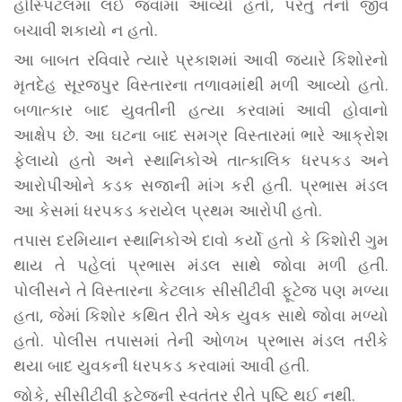
હોસ્પિટલમાં લઈ જવામાં આવ્યો હતો, પરંતુ તેનો જીવ
બચાવી શકાયો ન હતો.
આ બાબત રવિવારે ત્યારે પ્રકાશમાં આવી જ્યારે કિશોરનો
મૃતદેહ સૂરજપુર વિસ્તારના તળાવમાંથી મળી આવ્યો હતો.
બળાત્કાર બાદ યુવતીની હત્યા કરવામાં આવી હોવાનો
આક્ષેપ છે. આ ઘટના બાદ સમગ્ર વિસ્તારમાં ભારે આક્રોશ
ફેલાયો હતો અને સ્થાનિકોએ તાત્કાલિક ધરપકડ અને
આરોપીઓને કડક સજાની માંગ કરી હતી. પ્રભાસ મંડલ
આ કેસમાં ધરપકડ કરાયેલ પ્રથમ આરોપી હતો.
તપાસ દરમિયાન સ્થાનિકોએ દાવો કર્યો હતો કે કિશોરી ગુમ
થાય તે પહેલાં પ્રભાસ મંડલ સાથે જોવા મળી હતી.
પોલીસને તે વિસ્તારના કેટલાક સીસીટીવી ફૂટેજ પણ મળ્યા
હતા, જેમાં કિશોર કથિત રીતે એક યુવક સાથે જોવા મળ્યો
હતો. પોલીસ તપાસમાં તેની ઓળખ પ્રભાસ મંડલ તરીકે
થયા બાદ યુવકની ધરપકડ કરવામાં આવી હતી.
જોકે, સીસીટીવી ફૂટેજની સ્વતંત્ર રીતે પુષ્ટિ થઈ નથી.