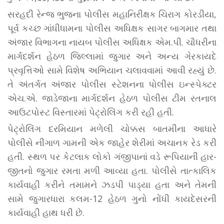
સરહદી રેન્જ ભુજના પોલીસ મહાનિરીક્ષક ચિરાગ કોરડીયા,
પૂર્વ કચ્છ ગાંધીધામના પોલીસ અધિક્ષક સાગર બાગમાર તથા
અંજાર વિભાગના નાયબ પોલીસ અધિક્ષક એમ.પી. ચૌધરીના
માર્ગદર્શન હેઠળ જિલ્લામાં જુગાર અને અન્ય ગેરકાયદે
પ્રવૃત્તિઓ સામે વિશેષ અભિયાન ચલાવવામાં આવી રહ્યું છે.
તે અંતર્ગત અંજાર પોલીસ સ્ટેશનના પોલીસ ઇન્સ્પેક્ટર
એચ.એ. જાડેજાના માર્ગદર્શન હેઠળ પોલીસ ટીમ રતનાલ
આઉટપોસ્ટ વિસ્તારમાં પેટ્રોલિંગ કરી રહી હતી.
પેટ્રોલિંગ દરમિયાન મળેલી ચોક્કસ બાતમીના આધારે
પોલીસે નીંગાળ ગામની એક જાહેર શેરીમાં અચાનક રેડ કરી
હતી. સ્થળ પર કેટલાક લોકો ગંજીપાનાં વડે રૂપિયાની હાર-
જીતનો જુગાર રમતા મળી આવ્યા હતા. પોલીસે તાત્કાલિક
કાર્યવાહી કરીને તમામને ઝડપી પાડ્યા હતા અને તેમની
સામે જુગારધારા કલમ-12 હેઠળ ગુનો નોંધી કાયદેસરની
કાર્યવાહી હાથ ધરી છે.