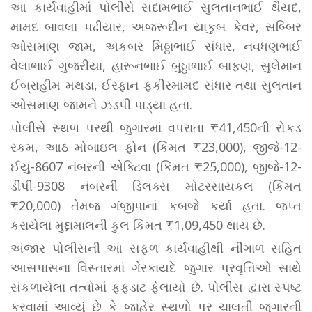
આ કાર્યવાહીમાં પોલીસે સદામભાઈ સુલતાનભાઈ થૈયદ,
મામદ બાવલા પઢીયાર, અજરૂદીન યાકુબ કેવર, સબ્બિર
ઓસમાણ જામ, અકબર મિઠ્ઠાભાઈ સંધાર, નવધણભાઈ
વેલાભાઈ ગુજરીયા, હારૂનભાઈ બુઠ્ઠાભાઈ બાફણ, સુલેમાન
ઈબ્રાહીમ મથડા, ઈરફાન ફકીરમામદ સંધાર તથા સુલતાન
ઓસમાણ જામને ઝડપી પાડ્યા હતા.
પોલીસે સ્થળ પરથી જુગારમાં વપરાતા ₹41,450ની રોકડ
રકમ, આઠ મોબાઇલ ફોન (કિંમત ₹23,000), જીજે-12-
ઈયુ-8607 નંબરની એક્ટિવા (કિંમત ₹25,000), જીજે-12-
ડીપી-9308 નંબરની ડિલક્સ મોટરસાયકલ (કિંમત
₹20,000) તેમજ ગંજીપાનાં કબજે કર્યા હતા. જપ્ત
કરાયેલા મુદ્દામાલની કુલ કિંમત ₹1,09,450 થાય છે.
અંજાર પોલીસની આ સફળ કાર્યવાહીથી નીંગાળ સહિત
આસપાસના વિસ્તારમાં ગેરકાયદે જુગાર પ્રવૃત્તિઓ સાથે
સંકળાયેલા તત્વોમાં ફફડાટ ફેલાયો છે. પોલીસ દ્વારા સ્પષ્ટ
કરવામાં આવ્યું છે કે જાહેર સ્થળો પર ચાલતી જુગારની