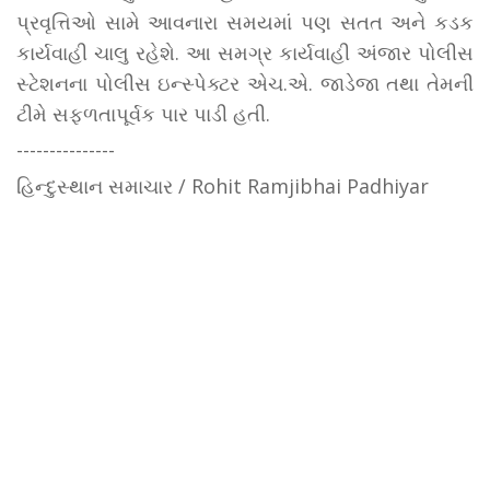
પ્રવૃત્તિઓ સામે આવનારા સમયમાં પણ સતત અને કડક
કાર્યવાહી ચાલુ રહેશે. આ સમગ્ર કાર્યવાહી અંજાર પોલીસ
સ્ટેશનના પોલીસ ઇન્સ્પેક્ટર એચ.એ. જાડેજા તથા તેમની
ટીમે સફળતાપૂર્વક પાર પાડી હતી.
---------------
હિન્દુસ્થાન સમાચાર / Rohit Ramjibhai Padhiyar