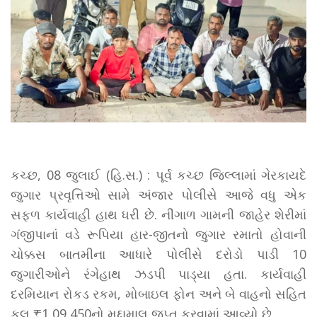
કચ્છ, 08 જુલાઈ (હિ.સ.) : પૂર્વ કચ્છ જિલ્લામાં ગેરકાયદે
જુગાર પ્રવૃત્તિઓ સામે અંજાર પોલીસે આજે વધુ એક
સફળ કાર્યવાહી હાથ ધરી છે. નીંગાળ ગામની જાહેર શેરીમાં
ગંજીપાનાં વડે રૂપિયા હાર-જીતનો જુગાર રમાતો હોવાની
ચોક્કસ બાતમીના આધારે પોલીસે દરોડો પાડી 10
જુગારીઓને રંગેહાથ ઝડપી પાડ્યા હતા. કાર્યવાહી
દરમિયાન રોકડ રકમ, મોબાઇલ ફોન અને બે વાહનો સહિત
કુલ ₹1,09,450નો મુદ્દામાલ જપ્ત કરવામાં આવ્યો છે.