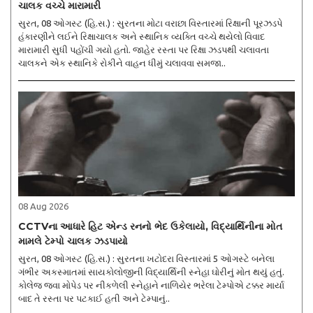
ચાલક વચ્ચે મારામારી
સુરત, 08 ઓગસ્ટ (હિ.સ.) : સુરતના મોટા વરાછા વિસ્તારમાં રિક્ષાની પૂરઝડપે
હંકારણીને લઈને રિક્ષાચાલક અને સ્થાનિક વ્યક્તિ વચ્ચે થયેલો વિવાદ
મારામારી સુધી પહોંચી ગયો હતો. જાહેર રસ્તા પર રિક્ષા ઝડપથી ચલાવતા
ચાલકને એક સ્થાનિકે રોકીને વાહન ધીમું ચલાવવા સમજા..
08 Aug 2026
CCTVના આધારે હિટ એન્ડ રનનો ભેદ ઉકેલાયો, વિદ્યાર્થિનીના મોત
મામલે ટેમ્પો ચાલક ઝડપાયો
સુરત, 08 ઓગસ્ટ (હિ.સ.) : સુરતના ખટોદરા વિસ્તારમાં 5 ઓગસ્ટે બનેલા
ગંભીર અકસ્માતમાં સાયકોલોજીની વિદ્યાર્થિની સ્નેહા ઘોરીનું મોત થયું હતું.
કોલેજ જવા મોપેડ પર નીકળેલી સ્નેહાને નાળિયેર ભરેલા ટેમ્પોએ ટક્કર માર્યા
બાદ તે રસ્તા પર પટકાઈ હતી અને ટેમ્પાનું..