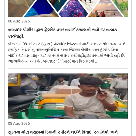
08 Aug 2026
બગવદર પોલીસ દ્વારા હેલ્મેટ વગરનાબાઈકચાલકો સામે દંડનાત્મક
કાર્યવાહી.
પોરબંદર, 08 ઓગસ્ટ (હિ.સ.) પોરબંદર જિલ્લામાં માર્ગ અકસ્માતોઘટાડવા અને
ટ્રાફિક નિયમોનું પાલનસુનિશ્ચિત કરવા જિલ્લા પોલીસદ્વારા હેલ્મેટ વિના
બાઈક ચલાવતાવાહનચાલકો સામે સઘન કાર્યવાહીહાથ ધરવામાં આવી રહી છે.
આઅભિયાન અંતર્ગત બગવદર પોલીસસ્ટેશન વિસ્તારમાં ..
08 Aug 2026
સુરતના મોટા વરાછામાં રિક્ષાની સ્પીડને લઈને વિવાદ, સ્થાનિકો અને