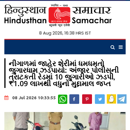
8 Aug 2026, 16:38 HRS IST
નીંગાળમાં જાહેર શેરીમાં ધમધમતો
જુગારધામ ઝડપાયો: અંજાર પોલીસની
ત્રાટકતી રેડમાં 10 જુગારીઓ ઝડપી,
₹1.09 લાખથી વધુનો મુદ્દામાલ જપ્ત
WhatsApp
08 Jul 2026 10:33:55