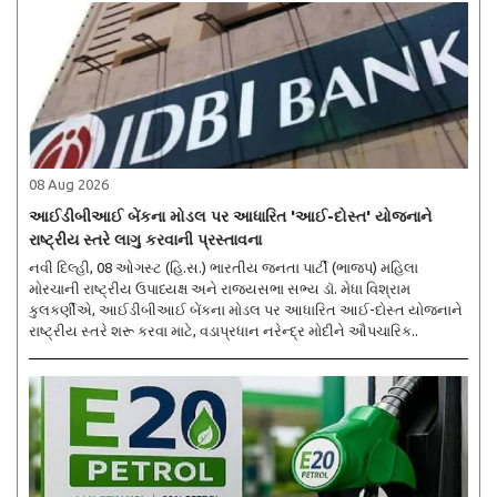
08 Aug 2026
આઈડીબીઆઈ બેંકના મોડલ પર આધારિત 'આઈ-દોસ્ત' યોજનાને
રાષ્ટ્રીય સ્તરે લાગુ કરવાની પ્રસ્તાવના
નવી દિલ્હી, 08 ઓગસ્ટ (હિ.સ.) ભારતીય જનતા પાર્ટી (ભાજપ) મહિલા
મોરચાની રાષ્ટ્રીય ઉપાધ્યક્ષ અને રાજ્યસભા સભ્ય ડૉ. મેધા વિશ્રામ
કુલકર્ણીએ, આઈડીબીઆઈ બેંકના મોડલ પર આધારિત આઈ-દોસ્ત યોજનાને
રાષ્ટ્રીય સ્તરે શરૂ કરવા માટે, વડાપ્રધાન નરેન્દ્ર મોદીને ઔપચારિક..