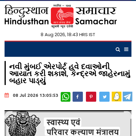
8 Aug 2026, 18:43 HRS IST
નવી મુંબઈ એરપોર્ટ હવે દવાઓની
આયાત કરી શકાશે, કેન્દ્રએ જાહેરનામું
બહાર પાડ્યું
WhatsApp
08 Jul 2026 13:05:53