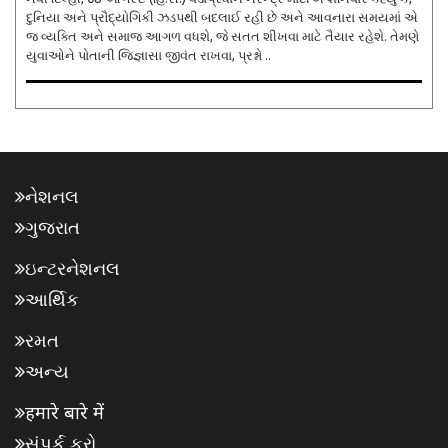
દુનિયા અને પ્રૌદ્યોગિકી ઝડપથી બદલાઈ રહી છે અને આવનારા સમયમાં એ
જ વ્યક્તિ અને સમાજ આગળ વધશે, જે સતત શીખવા માટે તૈયાર રહેશે. તેમણે
યુવાઓને પોતાની જિજ્ઞાસા જીવંત રાખવા, પ્રશ્નો ..
નેશનલ
ગુજરાત
ઇન્ટરનેશનલ
આર્થિક
રમત
અન્ય
हमारे बारे में
સંપર્ક કરો