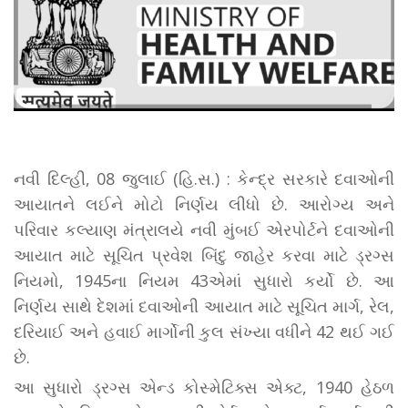
નવી દિલ્હી, 08 જુલાઈ (હિ.સ.) : કેન્દ્ર સરકારે દવાઓની
આયાતને લઈને મોટો નિર્ણય લીધો છે. આરોગ્ય અને
પરિવાર કલ્યાણ મંત્રાલયે નવી મુંબઈ એરપોર્ટને દવાઓની
આયાત માટે સૂચિત પ્રવેશ બિંદુ જાહેર કરવા માટે ડ્રગ્સ
નિયમો, 1945ના નિયમ 43એમાં સુધારો કર્યો છે. આ
નિર્ણય સાથે દેશમાં દવાઓની આયાત માટે સૂચિત માર્ગ, રેલ,
દરિયાઈ અને હવાઈ માર્ગોની કુલ સંખ્યા વધીને 42 થઈ ગઈ
છે.
આ સુધારો ડ્રગ્સ એન્ડ કોસ્મેટિક્સ એક્ટ, 1940 હેઠળ