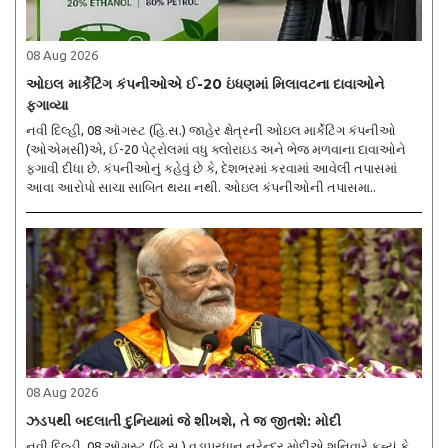
08 Aug 2026
ઓઇલ માર્કેટિંગ કંપનીઓએ ઈ-20 ઇંધણમાં મિલાવટના દાવાઓને
ફગાવ્યા
નવી દિલ્હી, 08 ઑગસ્ટ (હિ.સ.) જાહેર ક્ષેત્રની ઓઇલ માર્કેટિંગ કંપનીઓ
(ઓએમસી)એ, ઈ-20 પેટ્રોલમાં વધુ ક્લોરાઇડ અને ભેજ મળવાના દાવાઓને
ફગાવી દીધા છે. કંપનીઓનું કહેવું છે કે, દેશભરમાં કરવામાં આવેલી તપાસમાં
આવા આરોપો સાચા સાબિત થયા નથી. ઓઇલ કંપનીઓની તપાસમા..
08 Aug 2026
ઝડપથી બદલાતી દુનિયામાં જે શીખશે, તે જ જીતશે: મોદી
નવી દિલ્હી, 08 ઑગસ્ટ (હિ.સ.) વડાપ્રધાન નરેન્દ્ર મોદીએ શનિવારે કહ્યું કે,