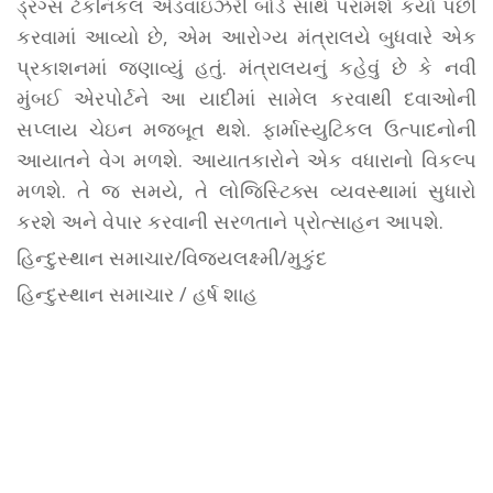
ડ્રગ્સ ટેકનિકલ એડવાઇઝરી બોર્ડ સાથે પરામર્શ કર્યા પછી
કરવામાં આવ્યો છે, એમ આરોગ્ય મંત્રાલયે બુધવારે એક
પ્રકાશનમાં જણાવ્યું હતું. મંત્રાલયનું કહેવું છે કે નવી
મુંબઈ એરપોર્ટને આ યાદીમાં સામેલ કરવાથી દવાઓની
સપ્લાય ચેઇન મજબૂત થશે. ફાર્માસ્યુટિકલ ઉત્પાદનોની
આયાતને વેગ મળશે. આયાતકારોને એક વધારાનો વિકલ્પ
મળશે. તે જ સમયે, તે લોજિસ્ટિક્સ વ્યવસ્થામાં સુધારો
કરશે અને વેપાર કરવાની સરળતાને પ્રોત્સાહન આપશે.
હિન્દુસ્થાન સમાચાર/વિજયલક્ષ્મી/મુકુંદ
હિન્દુસ્થાન સમાચાર / હર્ષ શાહ