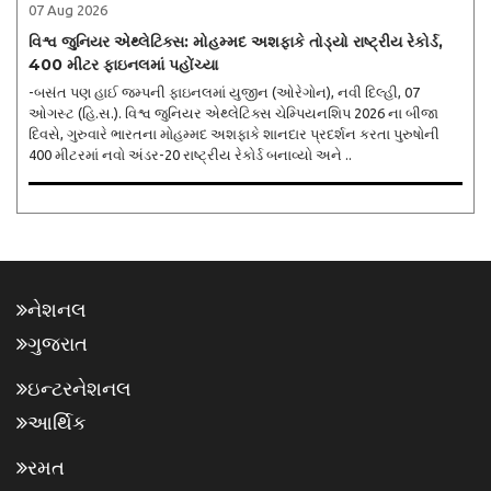
07 Aug 2026
વિશ્વ જુનિયર એથ્લેટિક્સ: મોહમ્મદ અશફાકે તોડ્યો રાષ્ટ્રીય રેકોર્ડ,
400 મીટર ફાઇનલમાં પહોંચ્યા
-બસંત પણ હાઈ જમ્પની ફાઇનલમાં યુજીન (ઓરેગોન), નવી દિલ્હી, 07
ઓગસ્ટ (હિ.સ.). વિશ્વ જુનિયર એથ્લેટિક્સ ચેમ્પિયનશિપ 2026 ના બીજા
દિવસે, ગુરુવારે ભારતના મોહમ્મદ અશફાકે શાનદાર પ્રદર્શન કરતા પુરુષોની
400 મીટરમાં નવો અંડર-20 રાષ્ટ્રીય રેકોર્ડ બનાવ્યો અને ..
નેશનલ
ગુજરાત
ઇન્ટરનેશનલ
આર્થિક
રમત