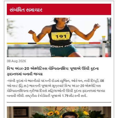
સંબંધિત સમાચાર
08 Aug 2026
વિશ્વ અંડર-20 એથ્લેટિક્સ ચેમ્પિયનશિપ: પૂજાએ ઊંચી કૂદના
ફાઇનલમાં બનાવી જગ્યા
-લાંબી કૂદમાં બે ભારતીયો પદકની દોડમાં યૂજિન, ઓરેગન, નવી દિલ્હી, 08
ઓગસ્ટ (હિ.સ.) ભારતની પૂજાએ શુક્રવારે વિશ્વ અંડર-20 એથ્લેટિક્સ
ચેમ્પિયનશિપના ત્રીજા દિવસે મહિલાઓની ઊંચી કૂદના ફાઇનલમાં જગ્યા
બનાવી લીધી. રાષ્ટ્રીય રેકોર્ડધારી પૂજાએ 1.79 મીટરની સર્વ..