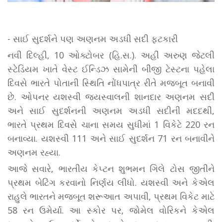
- સાઈ સુદર્શને પણ અણનમ અડધી સદી ફટકારી
નવી દિલ્હી, 10 ઓક્ટોબર (હિ.સ.). અહીં અરુણ જેટલી
સ્ટેડિયમ ખાતે વેસ્ટ ઈન્ડિઝ સામેની બીજી ટેસ્ટના પહેલા
દિવસે ભારતે પોતાની સ્થિતિ નોંધપાત્ર રીતે મજબૂત બનાવી
છે. ઓપનર યશસ્વી જયસ્વાલની શાનદાર અણનમ સદી
અને સાઈ સુદર્શનની અણનમ અડધી સદીની મદદથી,
ભારતે પ્રથમ દિવસે ચાના સમય સુધીમાં 1 વિકેટે 220 રન
બનાવ્યા. યશસ્વી 111 અને સાઈ સુદર્શન 71 રન બનાવીને
અણનમ રહ્યા.
આજે સવારે, ભારતીય કેપ્ટન શુભમન ગિલે ટોસ જીતીને
પ્રથમ બેટિંગ કરવાનો નિર્ણય લીધો. યશસ્વી અને કેએલ
રાહુલે ભારતને મજબૂત શરૂઆત અપાવી, પ્રથમ વિકેટ માટે
58 રન ઉમેર્યા. આ સ્કોર પર, જોમેલ વોરિકને કેએલ