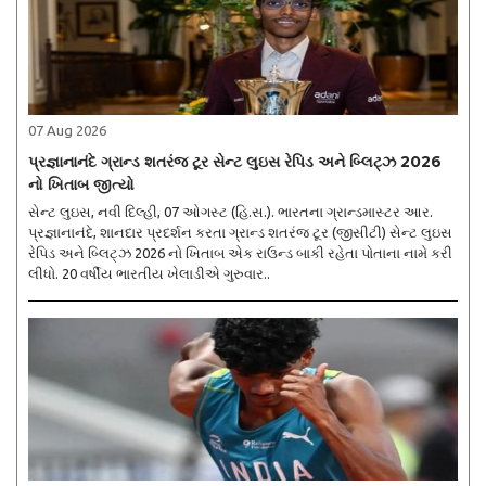
07 Aug 2026
પ્રજ્ઞાનાનંદે ગ્રાન્ડ શતરંજ ટૂર સેન્ટ લુઇસ રેપિડ અને બ્લિટ્ઝ 2026
નો ખિતાબ જીત્યો
સેન્ટ લુઇસ, નવી દિલ્હી, 07 ઓગસ્ટ (હિ.સ.). ભારતના ગ્રાન્ડમાસ્ટર આર.
પ્રજ્ઞાનાનંદે, શાનદાર પ્રદર્શન કરતા ગ્રાન્ડ શતરંજ ટૂર (જીસીટી) સેન્ટ લુઇસ
રેપિડ અને બ્લિટ્ઝ 2026 નો ખિતાબ એક રાઉન્ડ બાકી રહેતા પોતાના નામે કરી
લીધો. 20 વર્ષીય ભારતીય ખેલાડીએ ગુરુવાર..