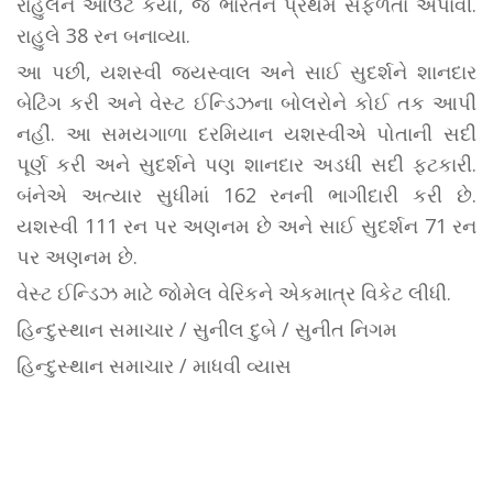
રાહુલને આઉટ કર્યો, જે ભારતને પ્રથમ સફળતા અપાવી.
રાહુલે 38 રન બનાવ્યા.
આ પછી, યશસ્વી જયસ્વાલ અને સાઈ સુદર્શને શાનદાર
બેટિંગ કરી અને વેસ્ટ ઈન્ડિઝના બોલરોને કોઈ તક આપી
નહીં. આ સમયગાળા દરમિયાન યશસ્વીએ પોતાની સદી
પૂર્ણ કરી અને સુદર્શને પણ શાનદાર અડધી સદી ફટકારી.
બંનેએ અત્યાર સુધીમાં 162 રનની ભાગીદારી કરી છે.
યશસ્વી 111 રન પર અણનમ છે અને સાઈ સુદર્શન 71 રન
પર અણનમ છે.
વેસ્ટ ઈન્ડિઝ માટે જોમેલ વેરિકને એકમાત્ર વિકેટ લીધી.
હિન્દુસ્થાન સમાચાર / સુનીલ દુબે / સુનીત નિગમ
હિન્દુસ્થાન સમાચાર / માધવી વ્યાસ