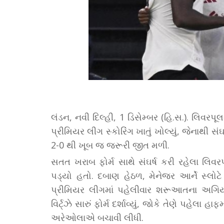
લંડન, નવી દિલ્હી, 1 ડિસેમ્બર (હિ.સ.). લિવરપૂ
પ્રીમિયર લીગ સ્કોરિંગ ખાતું ખોલ્યું, જેનાથી સંઘ
2-0 થી ખૂબ જ જરૂરી જીત મળી.
સતત ખરાબ ફોર્મ સાથે સંઘર્ષ કરી રહેલા લિવ
પડ્યો હતો. દબાણ હેઠળ, મેનેજર આર્ને સ્લોટે
પ્રીમિયર લીગમાં પહેલીવાર શરૂઆતના અગિયાર
વિર્ટ્ઝે સારું ફોર્મ દર્શાવ્યું, જોકે તેણે પહે
અરેઓલાએ બચાવી લીધી.