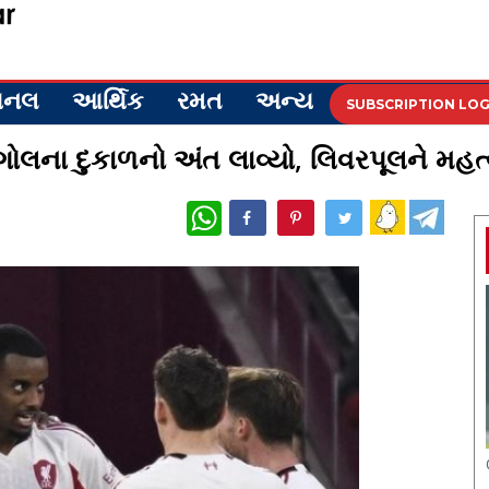
ેશનલ
આર્થિક
રમત
અન્ય
SUBSCRIPTION LOG
ગોલના દુકાળનો અંત લાવ્યો, લિવરપૂલને મહત્
WhatsApp