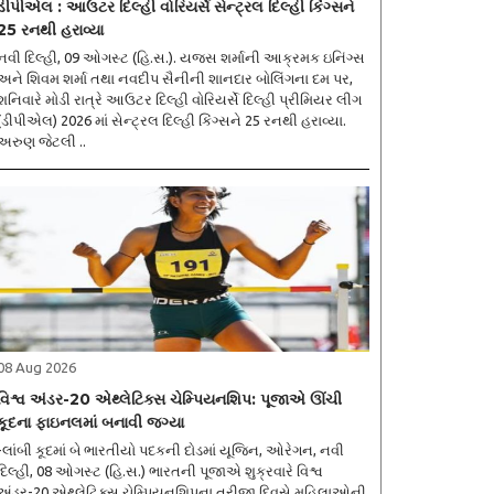
ડીપીએલ : આઉટર દિલ્હી વોરિયર્સે સેન્ટ્રલ દિલ્હી કિંગ્સને
25 રનથી હરાવ્યા
નવી દિલ્હી, 09 ઓગસ્ટ (હિ.સ.). યજસ શર્માની આક્રમક ઇનિંગ્સ
અને શિવમ શર્મા તથા નવદીપ સૈનીની શાનદાર બોલિંગના દમ પર,
શનિવારે મોડી રાત્રે આઉટર દિલ્હી વોરિયર્સે દિલ્હી પ્રીમિયર લીગ
(ડીપીએલ) 2026 માં સેન્ટ્રલ દિલ્હી કિંગ્સને 25 રનથી હરાવ્યા.
અરુણ જેટલી ..
08 Aug 2026
વિશ્વ અંડર-20 એથ્લેટિક્સ ચેમ્પિયનશિપ: પૂજાએ ઊંચી
કૂદના ફાઇનલમાં બનાવી જગ્યા
-લાંબી કૂદમાં બે ભારતીયો પદકની દોડમાં યૂજિન, ઓરેગન, નવી
દિલ્હી, 08 ઓગસ્ટ (હિ.સ.) ભારતની પૂજાએ શુક્રવારે વિશ્વ
અંડર-20 એથ્લેટિક્સ ચેમ્પિયનશિપના ત્રીજા દિવસે મહિલાઓની