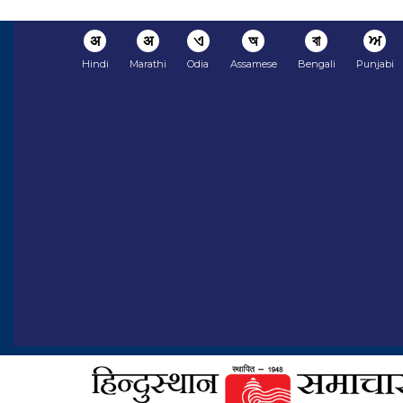
अ
अ
ଏ
অ
বা
ਅ
Hindi
Marathi
Odia
Assamese
Bengali
Punjabi