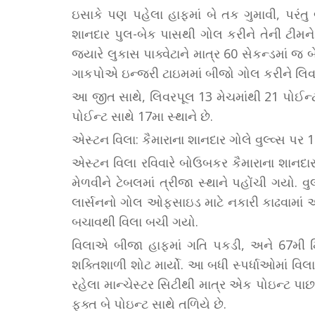
ઇસાકે પણ પહેલા હાફમાં બે તક ગુમાવી, પરંતુ
શાનદાર પુલ-બેક પાસથી ગોલ કરીને તેની ટીમન
જ્યારે લુકાસ પાક્વેટાને માત્ર 60 સેકન્ડમાં જ બ
ગાકપોએ ઇન્જરી ટાઇમમાં બીજો ગોલ કરીને લિવર
આ જીત સાથે, લિવરપૂલ 13 મેચમાંથી 21 પોઈન્ટ સ
પોઈન્ટ સાથે 17મા સ્થાને છે.
એસ્ટન વિલા: કૈમારાના શાનદાર ગોલે વુલ્વ્સ પર
એસ્ટન વિલા રવિવારે બોઉબકર કૈમારાના શાનદાર 
મેળવીને ટેબલમાં ત્રીજા સ્થાને પહોંચી ગયો. વુલ્
લાર્સનનો ગોલ ઓફસાઇડ માટે નકારી કાઢવામાં આ
બચાવથી વિલા બચી ગયો.
વિલાએ બીજા હાફમાં ગતિ પકડી, અને 67મી મ
શક્તિશાળી શોટ માર્યો. આ બધી સ્પર્ધાઓમાં વ
રહેલા માન્ચેસ્ટર સિટીથી માત્ર એક પોઇન્ટ પા
ફક્ત બે પોઇન્ટ સાથે તળિયે છે.