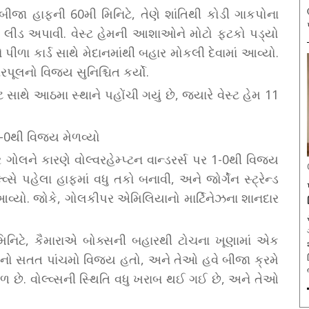
 બીજા હાફની 60મી મિનિટે, તેણે શાંતિથી કોડી ગાકપોના
ે લીડ અપાવી. વેસ્ટ હેમની આશાઓને મોટો ફટકો પડ્યો
ે પીળા કાર્ડ સાથે મેદાનમાંથી બહાર મોકલી દેવામાં આવ્યો.
પૂલનો વિજય સુનિશ્ચિત કર્યો.
ાથે આઠમા સ્થાને પહોંચી ગયું છે, જ્યારે વેસ્ટ હેમ 11
 1-0થી વિજય મેળવ્યો
ગોલને કારણે વોલ્વરહેમ્પ્ટન વાન્ડરર્સ પર 1-0થી વિજય
વ્સે પહેલા હાફમાં વધુ તકો બનાવી, અને જોર્ગેન સ્ટ્રેન્ડ
વ્યો. જોકે, ગોલકીપર એમિલિયાનો માર્ટિનેઝના શાનદાર
િનિટે, કૈમારાએ બોક્સની બહારથી ટોચના ખૂણામાં એક
િલાનો સતત પાંચમો વિજય હતો, અને તેઓ હવે બીજા ક્રમે
છળ છે. વોલ્વ્સની સ્થિતિ વધુ ખરાબ થઈ ગઈ છે, અને તેઓ