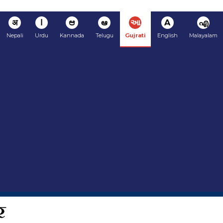
अ
ا
ಆ
ఆ
આ
A
എ
Nepali
Urdu
Kannada
Telugu
Gujrati
English
Malayalam