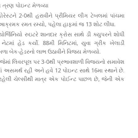
ે ત્રણ પોઇન્ટ મેળવ્યા
ેસ્ટને 2-0થી હરાવીને પ્રીમિયર લીગ ટેબલમાં પાંચમા
આક્રમક રમત રમ્યો, પહેલા હાફમાં જ 13 શોટ લીધા.
ર્જિનિયો રુઇટરે શાનદાર ક્રોસ સાથે ડી ક્યુપરને શોધી
નેટમાં હેડ કર્યો. 88મી મિનિટમાં, યુવા ગ્રીક ખેલાડી
 નબળા બેક-હેડરનો લાભ ઉઠાવીને વિજય મેળવ્યો.
 - જેમાં લિવરપૂલ પર 3-0થી પ્રભાવશાળી વિજયનો સમાવેશ
 અસમર્થ રહી અને હવે 12 પોઇન્ટ સાથે 16મા સ્થાને છે.
 રહેલી ચેલ્સીથી માત્ર એક પોઈન્ટ પાછળ છે, જેની એક