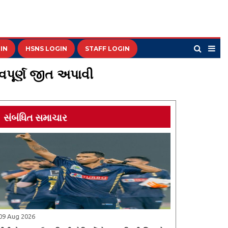
IN
HSNS LOGIN
STAFF LOGIN
વપૂર્ણ જીત અપાવી
સંબંધિત સમાચાર
09 Aug 2026