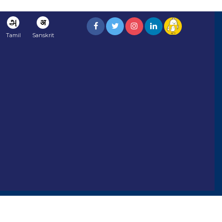
அ
अ
Tamil
Sanskrit