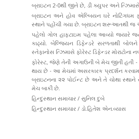
બ્રાઇટન 2-0થી જીતે છે, ડી ક્યુપર અને ત્ઝિમાસ
બ્રાઇટન અને હોવ એલ્બિયન ઘરે નોટિંગધમ ફોર
સ્થાને પહોંચી ગયા છે. બ્રાઇટન શરૂઆતથી જ 
પહેલો ગોલ હાફટાઇમ પહેલા આવ્યો જ્યારે જ્યો
કાઢ્યો. બેલ્જિયન ડિફેન્ડરે સરળતાથી બોલને 
સ્તેફાનોસ ત્ઝિમાસે ફોરેસ્ટ ડિફેન્ડર મોરાટોના
ફોરેસ્ટ, જેણે તેની અગાઉની બે મેચ જીતી હતી
થાય છે - આ મેચમાં અસરકારક પ્રદર્શન કરવામાં
બ્રાઇટનના ૨૨ પોઈન્ટ છે અને તે ચોથા સ્થાને
મેચ બાકી છે.
હિન્દુસ્થાન સમાચાર / સુનિલ દુબે
હિન્દુસ્થાન સમાચાર / ડો.હિતેશ એન.વ્યાસ