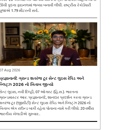
ઊંચી કૂદના ફાઇનલમાં જગ્યા બનાવી લીધી. રાષ્ટ્રીય રેકોર્ડધારી
પૂજાએ 1.79 મીટરની સર્વ..
07 Aug 2026
પ્રજ્ઞાનાનંદે ગ્રાન્ડ શતરંજ ટૂર સેન્ટ લુઇસ રેપિડ અને
બ્લિટ્ઝ 2026 નો ખિતાબ જીત્યો
સેન્ટ લુઇસ, નવી દિલ્હી, 07 ઓગસ્ટ (હિ.સ.). ભારતના
ગ્રાન્ડમાસ્ટર આર. પ્રજ્ઞાનાનંદે, શાનદાર પ્રદર્શન કરતા ગ્રાન્ડ
શતરંજ ટૂર (જીસીટી) સેન્ટ લુઇસ રેપિડ અને બ્લિટ્ઝ 2026 નો
ખિતાબ એક રાઉન્ડ બાકી રહેતા પોતાના નામે કરી લીધો. 20 વર્ષીય
ભારતીય ખેલાડીએ ગુરુવાર..