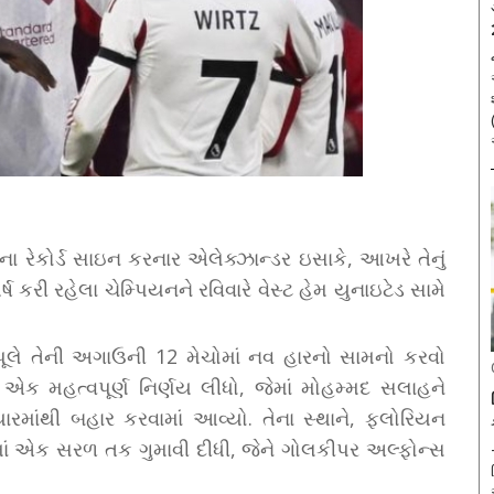
લના રેકોર્ડ સાઇન કરનાર એલેક્ઝાન્ડર ઇસાકે, આખરે તેનું
ર્ષ કરી રહેલા ચેમ્પિયનને રવિવારે વેસ્ટ હેમ યુનાઇટેડ સામે
રપૂલે તેની અગાઉની 12 મેચોમાં નવ હારનો સામનો કરવો
 એક મહત્વપૂર્ણ નિર્ણય લીધો, જેમાં મોહમ્મદ સલાહને
માંથી બહાર કરવામાં આવ્યો. તેના સ્થાને, ફ્લોરિયન
લા હાફમાં એક સરળ તક ગુમાવી દીધી, જેને ગોલકીપર અલ્ફોન્સ