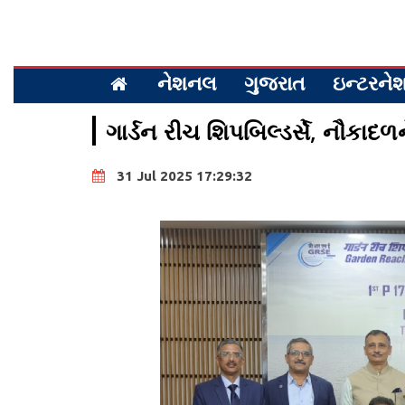
નેશનલ
ગુજરાત
ઇન્ટરન
ગાર્ડન રીચ શિપબિલ્ડર્સે, નૌકાદળન
31 Jul 2025 17:29:32