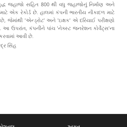
્ધ જહાજો સહિત 800 થી વધુ જહાજોનું નિર્માણ અને
માટે એક રેકોર્ડ છે. હાલમાં કંપની ભારતીય નૌકાદળ માટે
છે, જેમાંથી 'એન્ડ્રોટ' અને 'ઇક્ષક' એ દરિયાઈ પરીક્ષણો
. આ ઉપરાંત, કંપનીને પાંચ 'નેક્સ્ટ જનરેશન કોર્વેટ્સ'ના
કરવામાં આવી છે.
દ્ર સિંહ
રનેશનલ
રમત