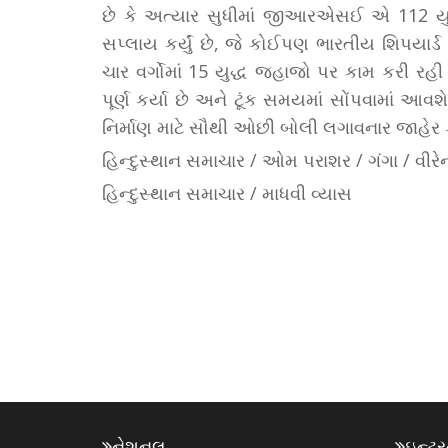
છે કે અત્યાર સુધીમાં જીઆરએસઈ એ 112 યુદ
સપ્લાય કર્યું છે, જે કોઈપણ ભારતીય શિપયાર્ડ 
ચાર વર્ગોમાં 15 યુદ્ધ જહાજો પર કામ કરી રહી 
પૂર્ણ કર્યા છે અને ટૂંક સમયમાં સોંપવામાં આવશે
નિર્માણ માટે સૌથી ઓછી બોલી લગાવનાર જાહેર 
હિન્દુસ્થાન સમાચાર / ઓમ પરાશર / ગંગા / વીરેન્
હિન્દુસ્થાન સમાચાર / માધવી વ્યાસ
નેશનલ
ઇન્ટ