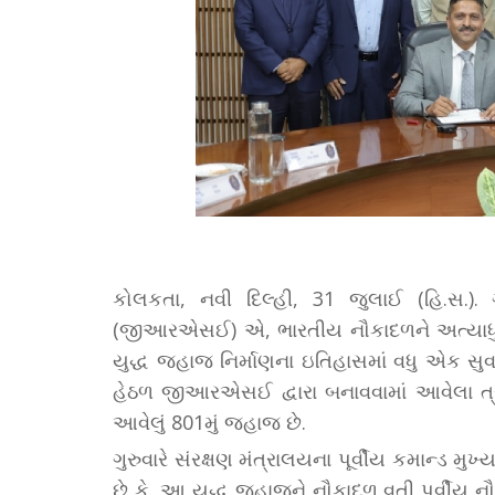
કોલકતા, નવી દિલ્હી, 31 જુલાઈ (હિ.સ.). ગ
(જીઆરએસઈ) એ, ભારતીય નૌકાદળને અત્યાધુનિક 
યુદ્ધ જહાજ નિર્માણના ઇતિહાસમાં વધુ એક સુવર
હેઠળ જીઆરએસઈ દ્વારા બનાવવામાં આવેલા ત્રણ 
આવેલું 801મું જહાજ છે.
ગુરુવારે સંરક્ષણ મંત્રાલયના પૂર્વીય કમાન્ડ મુખ
છે કે, આ યુદ્ધ જહાજને નૌકાદળ વતી પૂર્વી