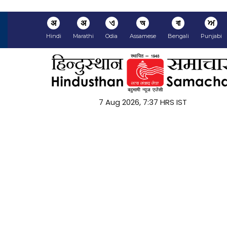
अ
अ
ଏ
অ
বা
ਅ
Hindi
Marathi
Odia
Assamese
Bengali
Punjabi
7 Aug 2026, 7:37 HRS IST