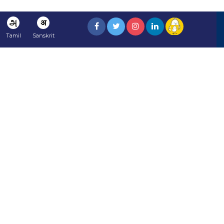
அ
अ
Tamil
Sanskrit