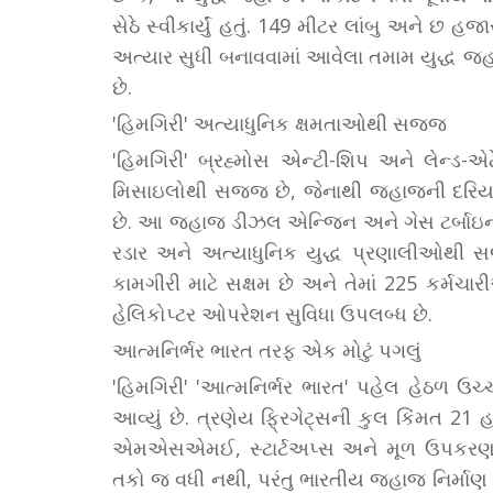
સેઠે સ્વીકાર્યું હતું. 149 મીટર લાંબુ અને
અત્યાર સુધી બનાવવામાં આવેલા તમામ યુદ્ધ જહ
છે.
'હિમગિરી' અત્યાધુનિક ક્ષમતાઓથી સજ્જ
'હિમગિરી' બ્રહ્મોસ એન્ટી-શિપ અને લેન્ડ-
મિસાઇલોથી સજ્જ છે, જેનાથી જહાજની દરિયાઈ 
છે. આ જહાજ ડીઝલ એન્જિન અને ગેસ ટર્બાઇ
રડાર અને અત્યાધુનિક યુદ્ધ પ્રણાલીઓથી
કામગીરી માટે સક્ષમ છે અને તેમાં 225 કર્મચાર
હેલિકોપ્ટર ઓપરેશન સુવિધા ઉપલબ્ધ છે.
આત્મનિર્ભર ભારત તરફ એક મોટું પગલું
'હિમગિરી' 'આત્મનિર્ભર ભારત' પહેલ હેઠળ ઉચ્
આવ્યું છે. ત્રણેય ફ્રિગેટ્સની કુલ કિંમત 21
એમએસએમઈ, સ્ટાર્ટઅપ્સ અને મૂળ ઉપકરણ 
તકો જ વધી નથી, પરંતુ ભારતીય જહાજ નિર્માણ