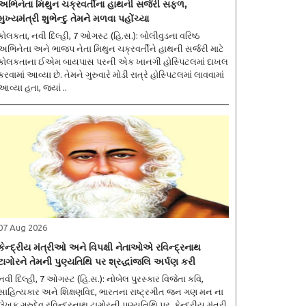
અભિનેતા મિથુન ચક્રવર્તીના હાથની સર્જરી સફળ,
મુખ્યમંત્રી શુભેન્દુ તેમને મળવા પહોંચ્યા
કોલકતા, નવી દિલ્હી, 7 ઓગસ્ટ (હિ.સ.): બોલીવુડના વરિષ્ઠ
અભિનેતા અને ભાજપ નેતા મિથુન ચક્રવર્તીને હાથની સર્જરી માટે
કોલકતાના ઈએમ બાયપાસ પરની એક ખાનગી હોસ્પિટલમાં દાખલ
કરવામાં આવ્યા છે. તેમને ગુરુવારે મોડી રાત્રે હોસ્પિટલમાં લાવવામાં
આવ્યા હતા, જ્યાં ..
07 Aug 2026
કેન્દ્રીય મંત્રીઓ અને વિપક્ષી નેતાઓએ રવિન્દ્રનાથ
ટાગોરને તેમની પુણ્યતિથિ પર શ્રદ્ધાંજલિ અર્પણ કરી
નવી દિલ્હી, 7 ઓગસ્ટ (હિ.સ.): નોબેલ પુરસ્કાર વિજેતા કવિ,
સાહિત્યકાર અને શિક્ષણવિદ, ભારતના રાષ્ટ્રગીત જન ગણ મન ના
લેખક ગુરુદેવ રવિન્દ્રનાથ ટાગોરની પુણ્યતિથિ પર, કેન્દ્રીય મંત્રી