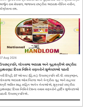
અર્જુન રામ મેઘવાલ, ભાજપના રાષ્ટ્રીય અધ્યક્ષ નીતિન નવીન,
કોંગ્રેસના રાષ..
07 Aug 2026
ઉપરાષ્ટ્રપતિ, લોકસભા અધ્યક્ષ અને ગૃહમંત્રીએ રાષ્ટ્રીય
હાથવણાટ દિવસ નિમિત્તે વણકરોને શુભેચ્છાઓ પાઠવી
નવી દિલ્હી, 07 ઓગસ્ટ (હિ.સ.). ઉપરાષ્ટ્રપતિ સી.પી. રાધાકૃષ્ણન,
લોકસભા અધ્યક્ષ ઓમ બિરલા અને કેન્દ્રીય ગૃહ અને સહકાર
મંત્રી અમિત શાહ સહિત અનેક નેતાઓએ, શુક્રવારે રાષ્ટ્રીય
હાથવણાટ દિવસ નિમિત્તે દેશના તમામ વણકરોને હાર્દિક શુભેચ્છાઓ
પાઠવી. ઉપરાષ્ટ્રપતિએ..