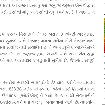
 છ હજાર 670 ટન વજન ધરાવતું આ જહાજ જીઆરએસઈ દ્વારા
ાજોમાં સૌથી મોટું અને સૌથી વધુ તકનીકી રીતે અદ્યતન
એટેક ક્રુઝ મિસાઇલો તેમજ બરાક 8 એન્ટી-એરક્રાફ્ટ
હુમલો અને સંરક્ષણ ક્ષમતા બંનેમાં મોટો ફેરફાર થયો
નના સંયોજનથી સંચાલિત છે. તે અત્યાધુનિક એઈએસએ
 સજ્જ છે. આ જહાજ હવા, સપાટી અને સબમરીન યુદ્ધ
ીઓ માટે આરામદાયક રહેવાની સુવિધા છે. ઉપરાંત, સંપૂર્ણ
ચ સ્તરીય સ્વદેશી સામગ્રીનો ઉપયોગ કરીને બનાવવામાં
 હજાર 833.36 કરોડ રૂપિયા છે, જેનો મોટો હિસ્સો દેશના
ઉત્પાદકો (ઓઈએમ) ને ગયો છે. આનાથી રોજગારીની
 ઇકોસિસ્ટમને પણ મજબૂત બનાવવામાં આવી છે. નોંધનીય