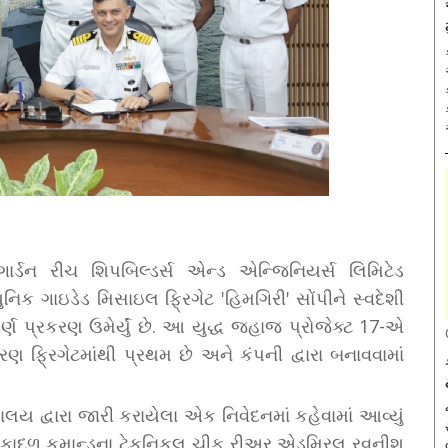
ાર્ડન રીચ શિપબિલ્ડર્સ એન્ડ એન્જિનિયર્સ લિમિટેડ
ગાઇડેડ મિસાઇલ ફ્રિગેટ 'હિમગિરી' સોંપીને સ્વદેશી
્ણ પ્રકરણ ઉમેર્યું છે. આ યુદ્ધ જહાજ પ્રોજેક્ટ 17-એ
ફ્રિગેટમાંથી પ્રથમ છે અને કંપની દ્વારા બનાવવામાં
્યાલય દ્વારા જારી કરાયેલા એક નિવેદનમાં કહેવામાં આવ્યું
ય નૌકાદળ કમાન્ડના ટેકનિકલ ચીફ રીઅર એડમિરલ રવનીશ