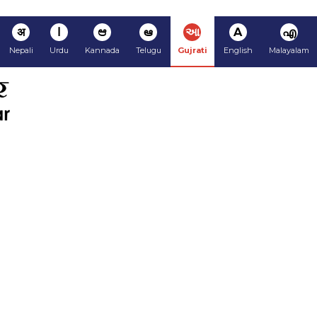
अ
ا
ಆ
ఆ
આ
A
എ
Nepali
Urdu
Kannada
Telugu
Gujrati
English
Malayalam