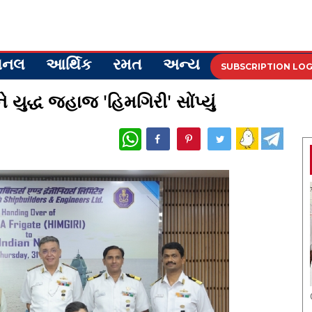
ેશનલ
આર્થિક
રમત
અન્ય
SUBSCRIPTION LOG
ે યુદ્ધ જહાજ 'હિમગિરી' સોંપ્યું
WhatsApp