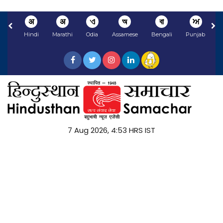
अ
अ
ଏ
অ
বা
ਅ
Hindi
Marathi
Odia
Assamese
Bengali
Punjabi
N
7 Aug 2026, 4:53 HRS IST