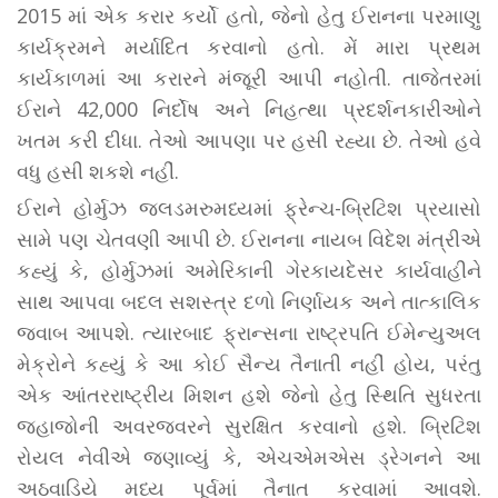
2015 માં એક કરાર કર્યો હતો, જેનો હેતુ ઈરાનના પરમાણુ
કાર્યક્રમને મર્યાદિત કરવાનો હતો. મેં મારા પ્રથમ
કાર્યકાળમાં આ કરારને મંજૂરી આપી નહોતી. તાજેતરમાં
ઈરાને 42,000 નિર્દોષ અને નિહત્થા પ્રદર્શનકારીઓને
ખતમ કરી દીધા. તેઓ આપણા પર હસી રહ્યા છે. તેઓ હવે
વધુ હસી શકશે નહીં.
ઈરાને હોર્મુઝ જલડમરુમધ્યમાં ફ્રેન્ચ-બ્રિટિશ પ્રયાસો
સામે પણ ચેતવણી આપી છે. ઈરાનના નાયબ વિદેશ મંત્રીએ
કહ્યું કે, હોર્મુઝમાં અમેરિકાની ગેરકાયદેસર કાર્યવાહીને
સાથ આપવા બદલ સશસ્ત્ર દળો નિર્ણાયક અને તાત્કાલિક
જવાબ આપશે. ત્યારબાદ ફ્રાન્સના રાષ્ટ્રપતિ ઈમેન્યુઅલ
મેક્રોને કહ્યું કે આ કોઈ સૈન્ય તૈનાતી નહીં હોય, પરંતુ
એક આંતરરાષ્ટ્રીય મિશન હશે જેનો હેતુ સ્થિતિ સુધરતા
જહાજોની અવરજવરને સુરક્ષિત કરવાનો હશે. બ્રિટિશ
રોયલ નેવીએ જણાવ્યું કે, એચએમએસ ડ્રેગનને આ
અઠવાડિયે મધ્ય પૂર્વમાં તૈનાત કરવામાં આવશે.