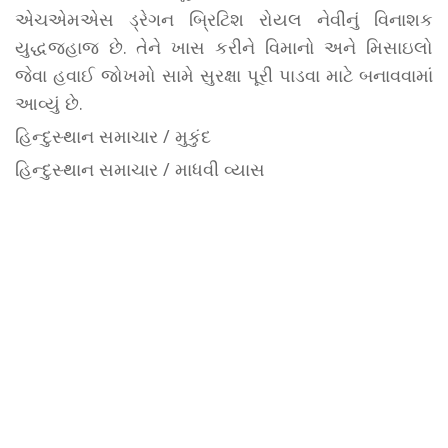
એચએમએસ ડ્રેગન બ્રિટિશ રોયલ નેવીનું વિનાશક
યુદ્ધજહાજ છે. તેને ખાસ કરીને વિમાનો અને મિસાઇલો
જેવા હવાઈ જોખમો સામે સુરક્ષા પૂરી પાડવા માટે બનાવવામાં
આવ્યું છે.
હિન્દુસ્થાન સમાચાર / મુકુંદ
હિન્દુસ્થાન સમાચાર / માધવી વ્યાસ