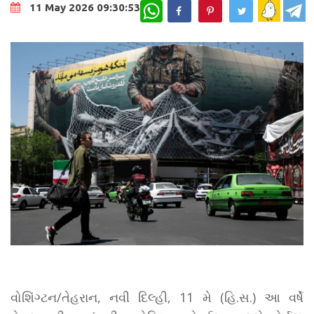
WhatsApp
11 May 2026 09:30:53
વોશિંગ્ટન/તેહરાન, નવી દિલ્હી, 11 મે (હિ.સ.) આ વર્ષે