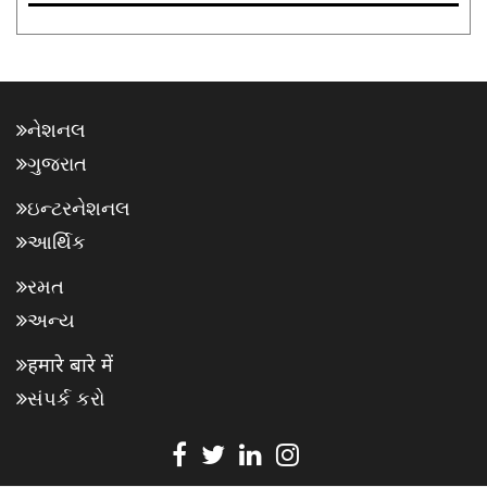
નેશનલ
ગુજરાત
ઇન્ટરનેશનલ
આર્થિક
રમત
અન્ય
हमारे बारे में
સંપર્ક કરો