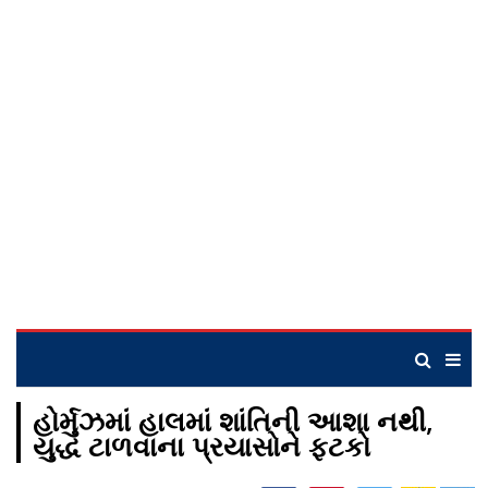
હોર્મુઝમાં હાલમાં શાંતિની આશા નથી,
યુદ્ધ ટાળવાના પ્રયાસોને ફટકો