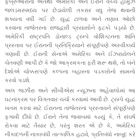
ફેબ્રુઆરીના અંતથી અમેરિકા અને ઈરાન વચ્ચે હોર્મુઝ
જલડમરુમધ્ય પર છેડાયેલી તકરાર વધુ તેજ થવાની
શક્યતા વધી ગઈ છે. યુદ્ધ ટાળવા અને તણાવ ઓછો
કરવાના તાજેતરના રાજદ્વારી પ્રયાસોને ફટકો પડ્યો છે.
અમેરિકી રાષ્ટ્રપતિ ડોનાલ્ડ ટ્રમ્પે વોશિંગ્ટનના શાંતિ
પ્રસ્તાવ પર ઈરાનની પ્રતિક્રિયાને સંપૂર્ણપણે અસ્વીકાર્ય
ગણાવી છે. ઈરાની સેનાએ અમેરિકા અને ઈઝરાયેલને
ચેતવણી આપી છે કે જો આક્રમકતા ફરી શરૂ થશે, તો બંને
દેશોએ ચોક્કસપણે કલ્પના બહારના પડકારોનો સામનો
કરવો પડશે.
અલ જઝીરા અને સીબીએસ ન્યૂઝના અહેવાલોમાં આ
ઘટનાક્રમ પર વિગતવાર ચર્ચા કરવામાં આવી છે. ટ્રમ્પે યુદ્ધ
ખતમ કરવા માટે ઈરાનના તાજેતરના પ્રસ્તાવને સંપૂર્ણપણે
ફગાવી દીધો છે. ઈરાને તેના જવાબમાં કહ્યું કે, તે સંઘર્ષ
રોકવા માટે તૈયાર છે, પરંતુ શરત એ છે કે, અમેરિકા
નૌકાદળની નાકાબંધી તાત્કાલિક હટાવે, પ્રતિબંધો નાબૂદ કરે