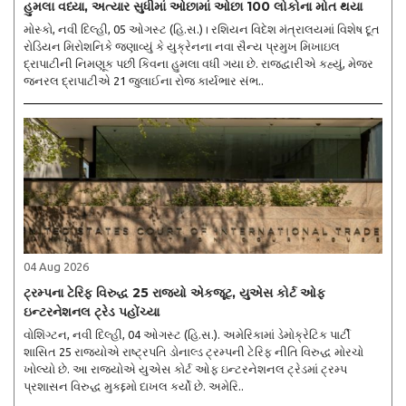
હુમલા વધ્યા, અત્યાર સુધીમાં ઓછામાં ઓછા 100 લોકોના મોત થયા
મોસ્કો, નવી દિલ્હી, 05 ઓગસ્ટ (હિ.સ.)। રશિયન વિદેશ મંત્રાલયમાં વિશેષ દૂત
રોડિયન મિરોશનિકે જણાવ્યું કે યુક્રેનના નવા સૈન્ય પ્રમુખ મિખાઇલ
દ્રાપાટીની નિમણૂક પછી કિવના હુમલા વધી ગયા છે. રાજદ્વારીએ કહ્યું, મેજર
જનરલ દ્રાપાટીએ 21 જુલાઈના રોજ કાર્યભાર સંભ..
04 Aug 2026
ટ્રમ્પના ટેરિફ વિરુદ્ધ 25 રાજ્યો એકજૂટ, યુએસ કોર્ટ ઓફ
ઇન્ટરનેશનલ ટ્રેડ પહોંચ્યા
વોશિંગ્ટન, નવી દિલ્હી, 04 ઓગસ્ટ (હિ.સ.). અમેરિકામાં ડેમોક્રેટિક પાર્ટી
શાસિત 25 રાજ્યોએ રાષ્ટ્રપતિ ડોનાલ્ડ ટ્રમ્પની ટેરિફ નીતિ વિરુદ્ધ મોરચો
ખોલ્યો છે. આ રાજ્યોએ યુએસ કોર્ટ ઓફ ઇન્ટરનેશનલ ટ્રેડમાં ટ્રમ્પ
પ્રશાસન વિરુદ્ધ મુકદ્દમો દાખલ કર્યો છે. અમેરિ..