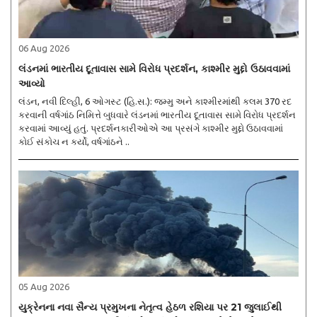
06 Aug 2026
લંડનમાં ભારતીય દૂતાવાસ સામે વિરોધ પ્રદર્શન, કાશ્મીર મુદ્દો ઉઠાવવામાં
આવ્યો
લંડન, નવી દિલ્હી, 6 ઓગસ્ટ (હિ.સ.): જમ્મુ અને કાશ્મીરમાંથી કલમ 370 રદ
કરવાની વર્ષગાંઠ નિમિત્તે બુધવારે લંડનમાં ભારતીય દૂતાવાસ સામે વિરોધ પ્રદર્શન
કરવામાં આવ્યું હતું. પ્રદર્શનકારીઓએ આ પ્રસંગે કાશ્મીર મુદ્દો ઉઠાવવામાં
કોઈ સંકોચ ન કર્યો, વર્ષગાંઠને ..
05 Aug 2026
યુક્રેનના નવા સૈન્ય પ્રમુખના નેતૃત્વ હેઠળ રશિયા પર 21 જુલાઈથી