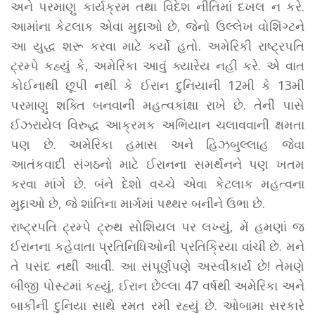
અને પરમાણુ કાર્યક્રમ તથા વિદેશ નીતિમાં દખલ ન કરે.
આમાંના કેટલાક એવા મુદ્દાઓ છે, જેનો ઉલ્લેખ વોશિંગ્ટને
આ યુદ્ધ શરૂ કરવા માટે કર્યો હતો. અમેરિકી રાષ્ટ્રપતિ
ટ્રમ્પે કહ્યું કે, અમેરિકા આવું ક્યારેય નહીં કરે. એ વાત
કોઈનાથી છૂપી નથી કે ઈરાન દુનિયાની 12મી કે 13મી
પરમાણુ શક્તિ બનવાની મહત્વકાંક્ષા રાખે છે. તેની પાસે
ઈઝરાયેલ વિરુદ્ધ આક્રમક અભિયાન ચલાવવાની ક્ષમતા
પણ છે. અમેરિકા હમાસ અને હિઝબુલ્લાહ જેવા
આતંકવાદી સંગઠનો માટે ઈરાનના સમર્થનને પણ ખતમ
કરવા માંગે છે. બંને દેશો વચ્ચે એવા કેટલાક મહત્વના
મુદ્દાઓ છે, જે શાંતિના માર્ગમાં પથ્થર બનીને ઉભા છે.
રાષ્ટ્રપતિ ટ્રમ્પે ટ્રુથ સોશિયલ પર લખ્યું, મેં હમણાં જ
ઈરાનના કહેવાતા પ્રતિનિધિઓની પ્રતિક્રિયા વાંચી છે. મને
તે પસંદ નથી આવી. આ સંપૂર્ણપણે અસ્વીકાર્ય છે! તેમણે
બીજી પોસ્ટમાં કહ્યું, ઈરાન છેલ્લા 47 વર્ષથી અમેરિકા અને
બાકીની દુનિયા સાથે રમત રમી રહ્યું છે. ઓબામા સરકારે