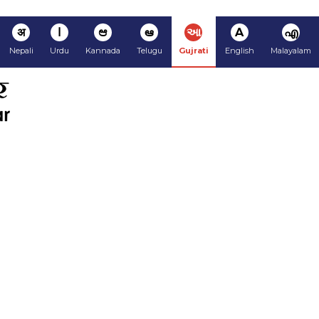
अ
ا
ಆ
ఆ
આ
A
എ
Nepali
Urdu
Kannada
Telugu
Gujrati
English
Malayalam