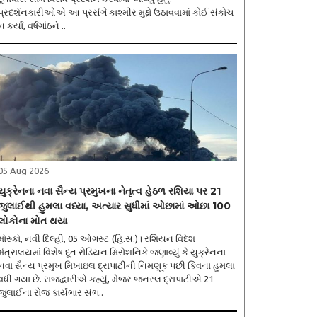
પ્રદર્શનકારીઓએ આ પ્રસંગે કાશ્મીર મુદ્દો ઉઠાવવામાં કોઈ સંકોચ
ન કર્યો, વર્ષગાંઠને ..
05 Aug 2026
યુક્રેનના નવા સૈન્ય પ્રમુખના નેતૃત્વ હેઠળ રશિયા પર 21
જુલાઈથી હુમલા વધ્યા, અત્યાર સુધીમાં ઓછામાં ઓછા 100
લોકોના મોત થયા
મોસ્કો, નવી દિલ્હી, 05 ઓગસ્ટ (હિ.સ.)। રશિયન વિદેશ
મંત્રાલયમાં વિશેષ દૂત રોડિયન મિરોશનિકે જણાવ્યું કે યુક્રેનના
નવા સૈન્ય પ્રમુખ મિખાઇલ દ્રાપાટીની નિમણૂક પછી કિવના હુમલા
વધી ગયા છે. રાજદ્વારીએ કહ્યું, મેજર જનરલ દ્રાપાટીએ 21
જુલાઈના રોજ કાર્યભાર સંભ..