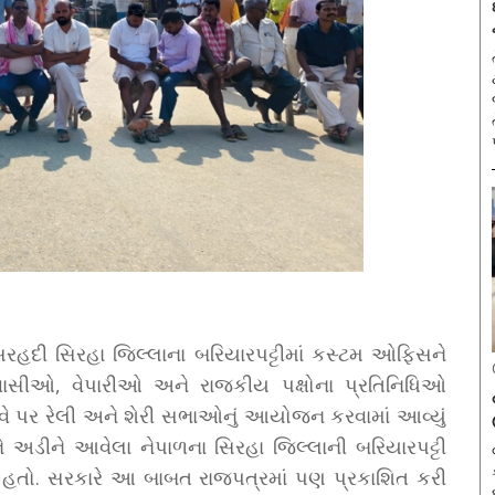
ના સરહદી સિરહા જિલ્લાના બરિયારપટ્ટીમાં કસ્ટમ ઓફિસને
હેવાસીઓ, વેપારીઓ અને રાજકીય પક્ષોના પ્રતિનિધિઓ
વે પર રેલી અને શેરી સભાઓનું આયોજન કરવામાં આવ્યું
ને અડીને આવેલા નેપાળના સિરહા જિલ્લાની બરિયારપટ્ટી
 હતો. સરકારે આ બાબત રાજપત્રમાં પણ પ્રકાશિત કરી