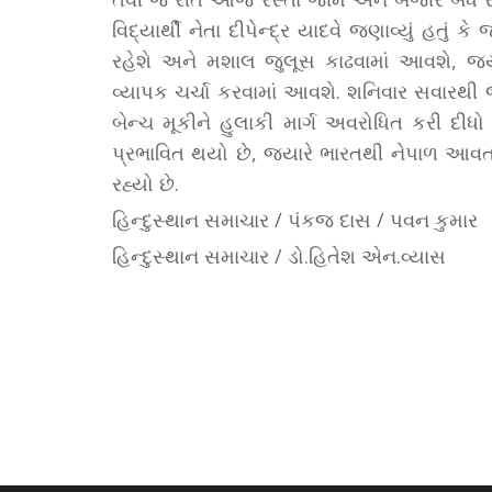
વિદ્યાર્થી નેતા દીપેન્દ્ર યાદવે જણાવ્યું હત
રહેશે અને મશાલ જુલૂસ કાઢવામાં આવશે, જ્યાર
વ્યાપક ચર્ચા કરવામાં આવશે. શનિવાર સવારથી 
બેન્ચ મૂકીને હુલાકી માર્ગ અવરોધિત કરી દીધો 
પ્રભાવિત થયો છે, જ્યારે ભારતથી નેપાળ આવતા
રહ્યો છે.
હિન્દુસ્થાન સમાચાર / પંકજ દાસ / પવન કુમાર
હિન્દુસ્થાન સમાચાર / ડો.હિતેશ એન.વ્યાસ