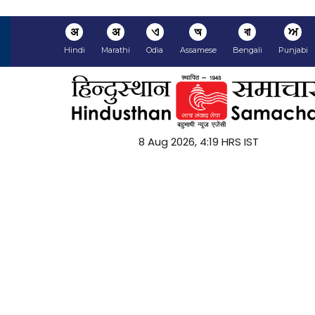
अ
अ
ଏ
অ
বা
ਅ
Hindi
Marathi
Odia
Assamese
Bengali
Punjabi
8 Aug 2026, 4:19 HRS IST