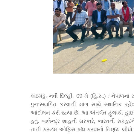
કાઠમંડુ, નવી દિલ્હી, 09 મે (હિ.સ.) : નેપાળ
પુનઃસ્થાપિત કરવાની માંગ સાથે સ્થાનિક ર
આંદોલન કરી રહ્યા છે. આ અંતર્ગત હુલાકી હાઇ
હતું. બાલેન્દ્ર શાહની સરકારે, ભારતની સરહદ
નાની કસ્ટમ ઓફિસ બંધ કરવાનો નિર્ણય લીધો