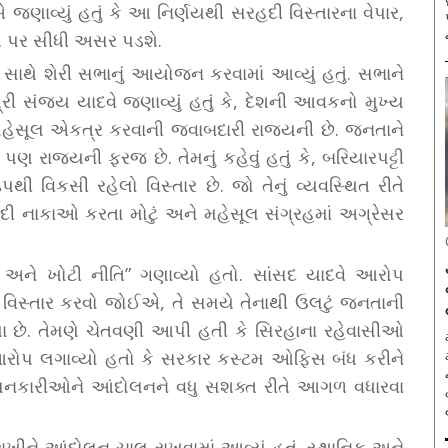
 જણાવ્યું હતું કે આ નિર્ણયથી સરહદી વિસ્તારના વેપાર,
િઓ પર સીધી અસર પડશે.
ની સાથે શેરી સભાનું આયોજન કરવામાં આવ્યું હતું. સભાને
ત્રી સંજય યાદવે જણાવ્યું હતું કે, દેશની આવકનો મુખ્ય
મહેસૂલ એકત્ર કરવાની જવાબદારી રાજ્યની છે. જનતાને
 રાજ્યની ફરજ છે. તેમનું કહેવું હતું કે, બરિયારપટ્ટી
પથી વિકસી રહેલો વિસ્તાર છે. જો તેનું વ્યવસ્થિત રીતે
 નાકાઓ કરતા મોટું અને મહેસૂલ સંગ્રહમાં અગ્રેસર
ધ અને ખોટી નીતિ” ગણાવ્યો હતો. સાંસદ યાદવે આરોપ
વિસ્તાર કરવો જોઈએ, તે સમયે તેનાથી ઉલટું જનતાની
્યા છે. તેમણે ચેતવણી આપી હતી કે સિરહાના રહેવાસીઓ
 આરોપ લગાવ્યો હતો કે સરકાર કસ્ટમ ઓફિસ બંધ કરીને
ંદોલનકારીઓને આંદોલનને વધુ સશક્ત રીતે આગળ વધારવા
ખીને આંદોલન ચાલુ રાખવામાં આવ્યું હતું. સ્થાનિક અને