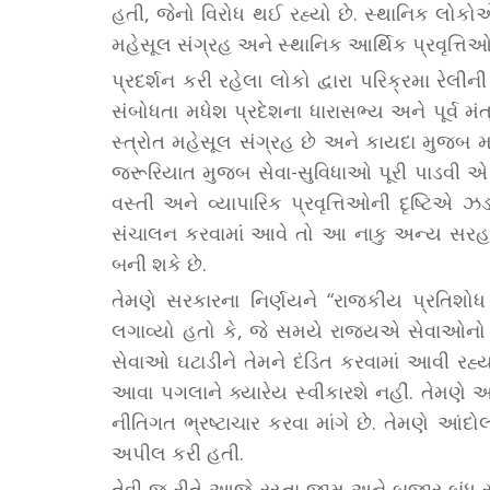
હતી, જેનો વિરોધ થઈ રહ્યો છે. સ્થાનિક લોકોએ
મહેસૂલ સંગ્રહ અને સ્થાનિક આર્થિક પ્રવૃત્ત
પ્રદર્શન કરી રહેલા લોકો દ્વારા પરિક્રમા રેલી
સંબોધતા મધેશ પ્રદેશના ધારાસભ્ય અને પૂર્વ મં
સ્ત્રોત મહેસૂલ સંગ્રહ છે અને કાયદા મુજબ 
જરૂરિયાત મુજબ સેવા-સુવિધાઓ પૂરી પાડવી એ પણ
વસ્તી અને વ્યાપારિક પ્રવૃત્તિઓની દૃષ્ટિએ ઝડ
સંચાલન કરવામાં આવે તો આ નાકુ અન્ય સરહદી
બની શકે છે.
તેમણે સરકારના નિર્ણયને “રાજકીય પ્રતિશો
લગાવ્યો હતો કે, જે સમયે રાજ્યએ સેવાઓનો 
સેવાઓ ઘટાડીને તેમને દંડિત કરવામાં આવી રહ
આવા પગલાને ક્યારેય સ્વીકારશે નહીં. તેમણે
નીતિગત ભ્રષ્ટાચાર કરવા માંગે છે. તેમણે આ
અપીલ કરી હતી.
તેવી જ રીતે આજે રસ્તા જામ અને બજાર બંધ રા