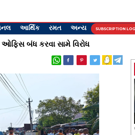
ેશનલ
આર્થિક
રમત
અન્ય
SUBSCRIPTION LOG
મ ઓફિસ બંધ કરવા સામે વિરોધ
WhatsApp