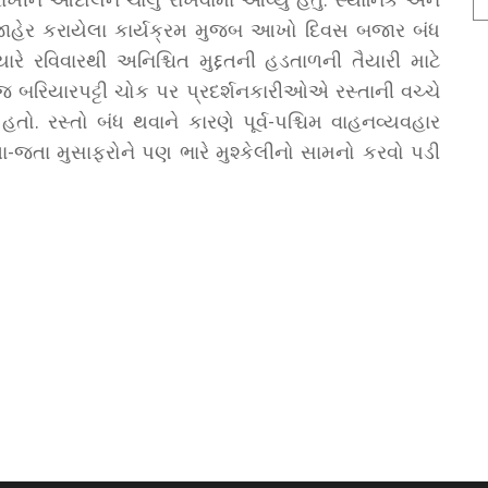
ું કે જાહેર કરાયેલા કાર્યક્રમ મુજબ આખો દિવસ બજાર બંધ
ે રવિવારથી અનિશ્ચિત મુદ્દતની હડતાળની તૈયારી માટે
જ બરિયારપટ્ટી ચોક પર પ્રદર્શનકારીઓએ રસ્તાની વચ્ચે
હતો. રસ્તો બંધ થવાને કારણે પૂર્વ-પશ્ચિમ વાહનવ્યવહાર
-જતા મુસાફરોને પણ ભારે મુશ્કેલીનો સામનો કરવો પડી