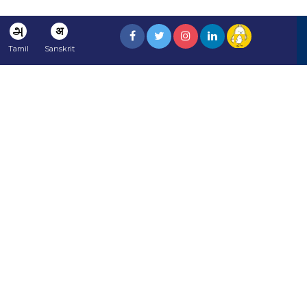
அ
अ
Tamil
Sanskrit