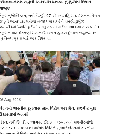
ઈરાનના કેશમ ટાપુની આસપાસ ધમાકા, હોર્મુઝમાં સ્થિતિ
નાજુક
તેહરાન/વોશિંગ્ટન, નવી દિલ્હી, 07 ઓગસ્ટ (હિ.સ.). ઈરાનના કેશમ
ટાપુની આસપાસ થયેલા તાજા ધમાકાઓને કારણે હોર્મુઝ
જળસંધિમાં સ્થિતિ ફરીથી નાજુક બની ગઈ છે. આ ધમાકા એક રીતે
તેહરાન માટે ચેતવણી સમાન છે. ઈરાન હાલમાં દુશ્મન જહાજો પર
પ્રતિબંધ મૂકવા માટે એક વિધેયક..
06 Aug 2026
લંડનમાં ભારતીય દૂતાવાસ સામે વિરોધ પ્રદર્શન, કાશ્મીર મુદ્દો
ઉઠાવવામાં આવ્યો
લંડન, નવી દિલ્હી, 6 ઓગસ્ટ (હિ.સ.): જમ્મુ અને કાશ્મીરમાંથી
કલમ 370 રદ કરવાની વર્ષગાંઠ નિમિત્તે બુધવારે લંડનમાં ભારતીય
દૂતાવાસ સામે વિરોધ પ્રદર્શન કરવામાં આવ્યું હતું.