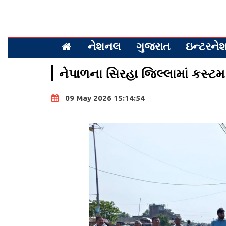
નેશનલ
ગુજરાત
ઇન્ટરન
નેપાળના સિરહા જિલ્લામાં કસ્ટ
09 May 2026 15:14:54