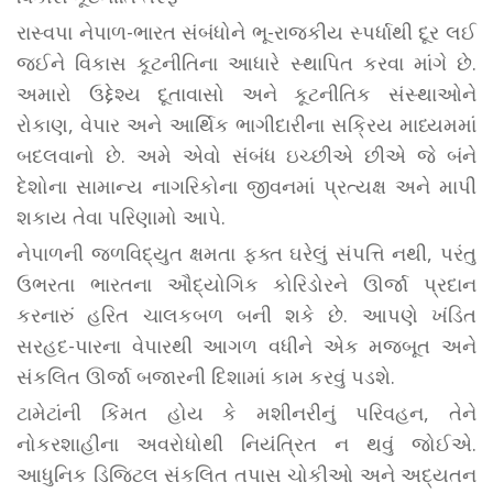
રાસ્વપા નેપાળ-ભારત સંબંધોને ભૂ-રાજકીય સ્પર્ધાથી દૂર લઈ
જઈને વિકાસ કૂટનીતિના આધારે સ્થાપિત કરવા માંગે છે.
અમારો ઉદ્દેશ્ય દૂતાવાસો અને કૂટનીતિક સંસ્થાઓને
રોકાણ, વેપાર અને આર્થિક ભાગીદારીના સક્રિય માધ્યમમાં
બદલવાનો છે. અમે એવો સંબંધ ઇચ્છીએ છીએ જે બંને
દેશોના સામાન્ય નાગરિકોના જીવનમાં પ્રત્યક્ષ અને માપી
શકાય તેવા પરિણામો આપે.
નેપાળની જળવિદ્યુત ક્ષમતા ફક્ત ઘરેલું સંપત્તિ નથી, પરંતુ
ઉભરતા ભારતના ઔદ્યોગિક કોરિડોરને ઊર્જા પ્રદાન
કરનારું હરિત ચાલકબળ બની શકે છે. આપણે ખંડિત
સરહદ-પારના વેપારથી આગળ વધીને એક મજબૂત અને
સંકલિત ઊર્જા બજારની દિશામાં કામ કરવું પડશે.
ટામેટાંની કિંમત હોય કે મશીનરીનું પરિવહન, તેને
નોકરશાહીના અવરોધોથી નિયંત્રિત ન થવું જોઈએ.
આધુનિક ડિજિટલ સંકલિત તપાસ ચોકીઓ અને અદ્યતન