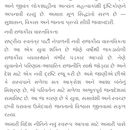
અને જીવંત લોકશાહીના અત્યંત મહત્વાકાંક્ષી દૃષ્ટિકોણને
અપનાવી રહ્યું છે. અમારા મૂળ સિદ્ધાંતો સરળ છે —
સુશાસન, વિકાસ અને જનતા પ્રત્યે સીધી જવાબદારી.
નવી રાજકીય વાસ્તવિકતા
રાષ્ટ્રીય સ્વતંત્ર પાર્ટી નેપાળની નવી રાજકીય વાસ્તવિકતા
છે. આ એક યુવા શક્તિ છે જેણે વર્ષોથી જકડાયેલી
રાજકીય વ્યવસ્થાને ગંભીર પડકાર આપ્યો છે. તેણે
યુવાનોને પરિણામ-આધારિત રાજનીતિ સાથે જોડ્યા છે અને
દેશ માટે એક નવી દ્રષ્ટિ રજૂ કરી છે. અમે જાણીએ છીએ
કે રાસ્વપાને મળેલા મત આક્રોશ અને આશા બંનેનું
મિશ્રણ છે, જે પરિવર્તન માટે મળેલા અભૂતપૂર્વ જનાદેશમાં
સમાવિષ્ટ છે. આ જ કારણ છે કે યુવા, સમાવેશી અને સ્વચ્છ
છબી ધરાવતા ઉમેદવારો જનતાનો વિશ્વાસ જીતવામાં સફળ
રહ્યા.
અમારી વિદેશ નીતિને નવું સ્વરૂપ આપવા માટે અમારી પાસે