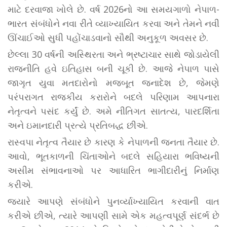
માટે દરવાજા ખોલે છે. વર્ષ 2026નો આ સમયગાળો નેપાળ-
ભારત સંબંધોને નવા રીતે વ્યાખ્યાયિત કરવા અને તેમને નવી
ઊંચાઈઓ સુધી પહોંચાડવાનો સૌથી અનુકૂળ અવસર છે.
છેલ્લા 30 વર્ષની અસ્થિરતા અને ભ્રષ્ટાચાર સાથે જોડાયેલી
રાજનીતિ હવે ઇતિહાસ બની ચૂકી છે. આજે નેપાળ પાસે
જાગૃત યુવા મતદારોનો મજબૂત જનાદેશ છે, જેમણે
પરંપરાગત રાજકીય કરારોને બદલે પરિણામ આપનારા
નેતૃત્વને પસંદ કર્યું છે. અમે નીતિગત સાતત્ય, પારદર્શિતા
અને ઇમાનદારી પ્રત્યે પ્રતિબદ્ધ છીએ.
રાસ્વપા નેતૃત્વ તૈયાર છે કારણ કે નેપાળની જનતા તૈયાર છે.
આવો, ભૂતકાળની ચિંતાઓને બદલે સહિયારા ભવિષ્યની
અસીમ સંભાવનાઓ પર આધારિત ભાગીદારીનું નિર્માણ
કરીએ.
જ્યારે આપણે સંબંધોને પુનર્વ્યાખ્યાયિત કરવાની વાત
કરીએ છીએ, ત્યારે આપણી સામે એક મહત્વપૂર્ણ સંદર્ભ છે