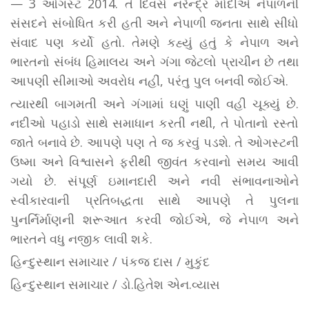
— 3 ઓગસ્ટ 2014. તે દિવસે નરેન્દ્ર મોદીએ નેપાળની
સંસદને સંબોધિત કરી હતી અને નેપાળી જનતા સાથે સીધો
સંવાદ પણ કર્યો હતો. તેમણે કહ્યું હતું કે નેપાળ અને
ભારતનો સંબંધ હિમાલય અને ગંગા જેટલો પ્રાચીન છે તથા
આપણી સીમાઓ અવરોધ નહીં, પરંતુ પુલ બનવી જોઈએ.
ત્યારથી બાગમતી અને ગંગામાં ઘણું પાણી વહી ચૂક્યું છે.
નદીઓ પહાડો સાથે સમાધાન કરતી નથી, તે પોતાનો રસ્તો
જાતે બનાવે છે. આપણે પણ તે જ કરવું પડશે. તે ઓગસ્ટની
ઉષ્મા અને વિશ્વાસને ફરીથી જીવંત કરવાનો સમય આવી
ગયો છે. સંપૂર્ણ ઇમાનદારી અને નવી સંભાવનાઓને
સ્વીકારવાની પ્રતિબદ્ધતા સાથે આપણે તે પુલના
પુનર્નિર્માણની શરૂઆત કરવી જોઈએ, જે નેપાળ અને
ભારતને વધુ નજીક લાવી શકે.
હિન્દુસ્થાન સમાચાર / પંકજ દાસ / મુકુંદ
હિન્દુસ્થાન સમાચાર / ડો.હિતેશ એન.વ્યાસ