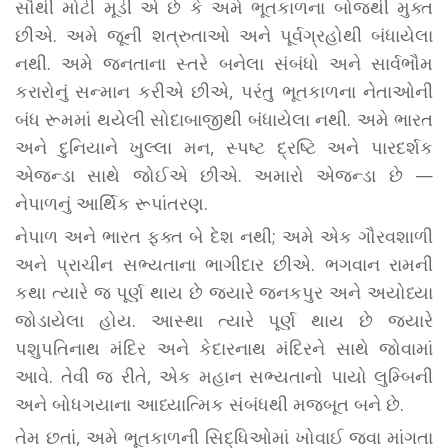
સૌથી મોટી મૂડી એ છે કે અમે ભૂતકાળના બોજથી મુક્ત
છીએ. અમે જૂની શત્રુતાઓ અને પૂર્વગ્રહોથી બંધાયેલા
નથી. અમે જનતાના સ્તરે બનેલા સંબંધો અને સાર્વભૌમ
કરારોનું સન્માન કરીએ છીએ, પરંતુ ભૂતકાળના નેતાઓની
બંધ રૂમમાં થયેલી સોદાબાજીથી બંધાયેલા નથી. અમે ભારત
અને દુનિયાને ખુલ્લા મન, સ્પષ્ટ દ્રષ્ટિ અને પારદર્શક
એજન્ડા સાથે જોઈએ છીએ. અમારો એજન્ડા છે —
નેપાળનું આર્થિક રૂપાંતરણ.
નેપાળ અને ભારત ફક્ત બે દેશ નથી; અમે એક ગૌરવશાળી
અને પ્રાચીન સભ્યતાના ભાગીદાર છીએ. ભગવાન રામની
કથા ત્યારે જ પૂર્ણ થાય છે જ્યારે જનકપુર અને અયોધ્યા
જોડાયેલા હોય. આસ્થા ત્યારે પૂર્ણ થાય છે જ્યારે
પશુપતિનાથ મંદિર અને કેદારનાથ મંદિરને સાથે જોવામાં
આવે. તેવી જ રીતે, એક મહાન સભ્યતાનો પાયો લુમ્બિની
અને બોધગયાના આધ્યાત્મિક સંબંધથી મજબૂત બને છે.
તેમ છતાં, અમે ભૂતકાળની સિદ્ધિઓમાં ખોવાઈ જવા માંગતા