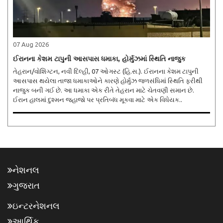
07 Aug 2026
ઈરાનના કેશમ ટાપુની આસપાસ ધમાકા, હોર્મુઝમાં સ્થિતિ નાજુક
તેહરાન/વોશિંગ્ટન, નવી દિલ્હી, 07 ઓગસ્ટ (હિ.સ.). ઈરાનના કેશમ ટાપુની
આસપાસ થયેલા તાજા ધમાકાઓને કારણે હોર્મુઝ જળસંધિમાં સ્થિતિ ફરીથી
નાજુક બની ગઈ છે. આ ધમાકા એક રીતે તેહરાન માટે ચેતવણી સમાન છે.
ઈરાન હાલમાં દુશ્મન જહાજો પર પ્રતિબંધ મૂકવા માટે એક વિધેયક..
નેશનલ
ગુજરાત
ઇન્ટરનેશનલ
આર્થિક