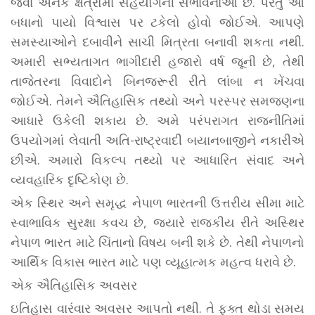
જેવા અનેક ક્ષેત્રોમાં સહયોગની સંભાવનાઓ છે. પરંતુ આ
બધાનો પાયો વિશ્વાસ પર ટકેલો હોવો જોઈએ. આપણે
સમસ્યાઓને દબાવીને સાચી મિત્રતા બનાવી શકતા નથી.
અમારી સભ્યતાગત ભાગીદારી હજારો વર્ષ જૂની છે, તેથી
તાજેતરના વિવાદોને બિનજરૂરી રીતે લાંબા ન ખેંચવા
જોઈએ. તેમને ઐતિહાસિક તથ્યો અને પરસ્પર સમજણના
આધારે ઉકેલી શકાય છે. અમે પરંપરાગત રાજનીતિમાં
ઉપયોગમાં લેવાતી અતિ-રાષ્ટ્રવાદી બયાનબાજીને નકારીએ
છીએ. અમારો વિકલ્પ તથ્યો પર આધારિત સંવાદ અને
વ્યવહારિક દૃષ્ટિકોણ છે.
એક સ્થિર અને સમૃદ્ધ નેપાળ ભારતની ઉત્તરીય સીમા માટે
સ્વાભાવિક સુરક્ષા કવચ છે, જ્યારે રાજકીય રીતે અસ્થિર
નેપાળ ભારત માટે ચિંતાનો વિષય બની શકે છે. તેથી નેપાળનો
આર્થિક વિકાસ ભારત માટે પણ વ્યૂહાત્મક મહત્વ ધરાવે છે.
એક ઐતિહાસિક અવસર
ઇતિહાસ વારંવાર અવસર આપતો નથી. તે ફક્ત થોડા સમય