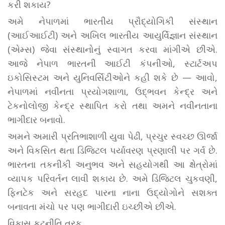
કરી શકાય?
અમે નેપાળમાં ભારતીય પ્રૌદ્યોગિકી સંસ્થાન
(આઈઆઈટી) અને અખિલ ભારતીય આયુર્વિજ્ઞાન સંસ્થાન
(એમ્સ) જેવા સંસ્થાનોનું સ્વાગત કરવા માંગીએ છીએ.
આજે નેપાળ ભારતની આઈટી કંપનીઓ, સ્ટાર્ટઅપ
ઇકોસિસ્ટમ અને યુનિવર્સિટીઓને કહી શકે છે — આવો,
નેપાળમાં નવીનતા પ્રયોગશાળા, ઉદ્ભવન કેન્દ્ર અને
ટેકનોલોજી કેન્દ્ર સ્થાપિત કરો તથા અમને નવીનતાના
ભાગીદાર બનાવો.
અમને અમારી પ્રતિભાશાળી યુવા પેઢી, પ્રચુર સ્વચ્છ ઊર્જા
અને વિકસિત થતા ડિજિટલ પર્યાવરણ પ્રણાલી પર ગર્વ છે.
ભારતના તકનીકી અનુભવ અને સહયોગથી આ ક્ષેત્રોમાં
વ્યાપક પરિવર્તન લાવી શકાય છે. અમે ડિજિટલ ચુકવણી,
ફિનટેક અને સરહદ પારના નાના ઉદ્યોગોને સશક્ત
બનાવતા મંચો પર પણ ભાગીદારી ઇચ્છીએ છીએ.
વિકાસ કૂટનીતિ તરફ