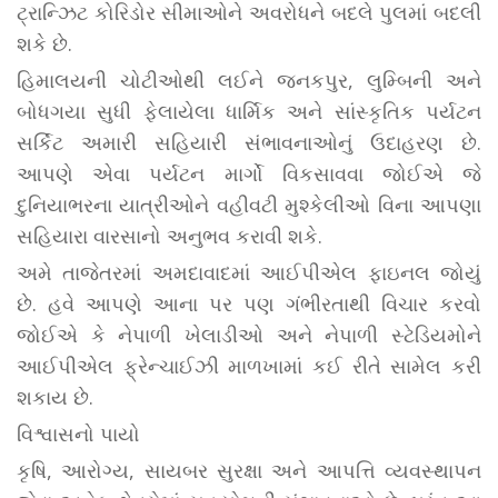
ટ્રાન્ઝિટ કોરિડોર સીમાઓને અવરોધને બદલે પુલમાં બદલી
શકે છે.
હિમાલયની ચોટીઓથી લઈને જનકપુર, લુમ્બિની અને
બોધગયા સુધી ફેલાયેલા ધાર્મિક અને સાંસ્કૃતિક પર્યટન
સર્કિટ અમારી સહિયારી સંભાવનાઓનું ઉદાહરણ છે.
આપણે એવા પર્યટન માર્ગો વિકસાવવા જોઈએ જે
દુનિયાભરના યાત્રીઓને વહીવટી મુશ્કેલીઓ વિના આપણા
સહિયારા વારસાનો અનુભવ કરાવી શકે.
અમે તાજેતરમાં અમદાવાદમાં આઈપીએલ ફાઇનલ જોયું
છે. હવે આપણે આના પર પણ ગંભીરતાથી વિચાર કરવો
જોઈએ કે નેપાળી ખેલાડીઓ અને નેપાળી સ્ટેડિયમોને
આઈપીએલ ફ્રેન્ચાઈઝી માળખામાં કઈ રીતે સામેલ કરી
શકાય છે.
વિશ્વાસનો પાયો
કૃષિ, આરોગ્ય, સાયબર સુરક્ષા અને આપત્તિ વ્યવસ્થાપન