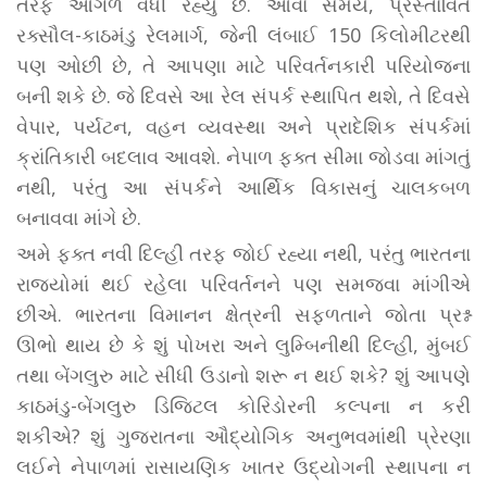
તરફ આગળ વધી રહ્યું છે. આવા સમયે, પ્રસ્તાવિત
રક્સૌલ-કાઠમંડુ રેલમાર્ગ, જેની લંબાઈ 150 કિલોમીટરથી
પણ ઓછી છે, તે આપણા માટે પરિવર્તનકારી પરિયોજના
બની શકે છે. જે દિવસે આ રેલ સંપર્ક સ્થાપિત થશે, તે દિવસે
વેપાર, પર્યટન, વહન વ્યવસ્થા અને પ્રાદેશિક સંપર્કમાં
ક્રાંતિકારી બદલાવ આવશે. નેપાળ ફક્ત સીમા જોડવા માંગતું
નથી, પરંતુ આ સંપર્કને આર્થિક વિકાસનું ચાલકબળ
બનાવવા માંગે છે.
અમે ફક્ત નવી દિલ્હી તરફ જોઈ રહ્યા નથી, પરંતુ ભારતના
રાજ્યોમાં થઈ રહેલા પરિવર્તનને પણ સમજવા માંગીએ
છીએ. ભારતના વિમાનન ક્ષેત્રની સફળતાને જોતા પ્રશ્ન
ઊભો થાય છે કે શું પોખરા અને લુમ્બિનીથી દિલ્હી, મુંબઈ
તથા બેંગલુરુ માટે સીધી ઉડાનો શરૂ ન થઈ શકે? શું આપણે
કાઠમંડુ-બેંગલુરુ ડિજિટલ કોરિડોરની કલ્પના ન કરી
શકીએ? શું ગુજરાતના ઔદ્યોગિક અનુભવમાંથી પ્રેરણા
લઈને નેપાળમાં રાસાયણિક ખાતર ઉદ્યોગની સ્થાપના ન