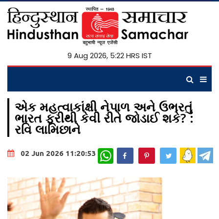
9 Aug 2026, 5:22 HRS IST
એક મહત્વાકાંક્ષી નેપાળ અને ઉભરતું
ભારત ફરીથી કેવી રીતે જોડાઈ શકે? :
રવિ લામિછાને
WhatsApp
02 Jun 2026 11:20:53