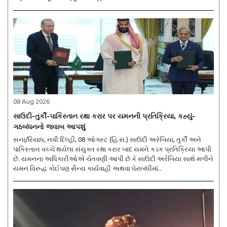
08 Aug 2026
સાઉદી-તુર્કી-પાકિસ્તાન રક્ષા કરાર પર યમનની પ્રતિક્રિયા, કહ્યું-
ગઠબંધનનો જવાબ આપશું
સના/રિયાધ, નવી દિલ્હી, 08 ઓગસ્ટ (હિ.સ.) સાઉદી અરેબિયા, તુર્કી અને
પાકિસ્તાન વચ્ચે થયેલા સંયુક્ત રક્ષા કરાર બાદ યમને કડક પ્રતિક્રિયા આપી
છે. યમનના અધિકારીઓએ ચેતવણી આપી છે કે સાઉદી અરેબિયા સાથે મળીને
યમન વિરુદ્ધ કોઈપણ સૈન્ય કાર્યવાહી અથવા ઘેરાબંધીમાં..