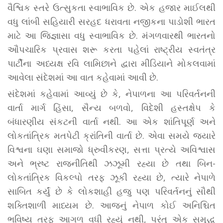
વૈશ્વિક સ્તરે ઉત્સુકતા સ્વાભાવિક છે. એક હજાર માઈલથી
વધુ લાંબી સહિયારી સરહદ ધરાવતા નજીકના પાડોશી ભારત
માટે આ જિજ્ઞાસા વધુ સ્વાભાવિક છે. મંગળવારથી ભારતનો
ઔપચારિક પ્રવાસ શરૂ કરતા પહેલાં રાષ્ટ્રીય સ્વતંત્ર
પાર્ટીના અધ્યક્ષ રવિ લામિછાને દ્વારા મીડિયાને મોકલવામાં
આવેલા સંદેશમાં આ વાત કહેવામાં આવી છે.
સંદેશમાં કહેવામાં આવ્યું છે કે, નેપાળના આ પરિવર્તનની
વાર્તા માર્ગ હિંસા, સૈન્ય બળવો, વિદેશી હસ્તક્ષેપ કે
બંધારણીય સંકટની વાર્તા નથી. આ એક શાંતિપૂર્ણ અને
લોકતાંત્રિક મતપેટી ક્રાંતિની વાર્તા છે. એવા સમયે જ્યારે
વિશ્વના ઘણા સમાજો ધ્રુવીકરણ, સત્તા પ્રત્યે અવિશ્વાસ
અને ભ્રષ્ટ રાજનીતિથી ઝઝૂમી રહ્યા છે તથા બિન-
લોકતાંત્રિક વિકલ્પો તરફ ઝૂકી રહ્યા છે, ત્યારે નેપાળે
સાબિત કર્યું છે કે લોકશાહી હજુ પણ પરિવર્તનનું સૌથી
શક્તિશાળી માધ્યમ છે. આજનું નેપાળ કોઈ અનિશ્ચિત
ભવિષ્ય તરફ આગળ વધી રહ્યું નથી, પરંતુ એક સમૃદ્ધ