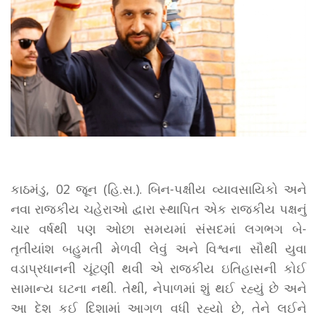
કાઠમંડુ, 02 જૂન (હિ.સ.). બિન-પક્ષીય વ્યાવસાયિકો અને
નવા રાજકીય ચહેરાઓ દ્વારા સ્થાપિત એક રાજકીય પક્ષનું
ચાર વર્ષથી પણ ઓછા સમયમાં સંસદમાં લગભગ બે-
તૃતીયાંશ બહુમતી મેળવી લેવું અને વિશ્વના સૌથી યુવા
વડાપ્રધાનની ચૂંટણી થવી એ રાજકીય ઇતિહાસની કોઈ
સામાન્ય ઘટના નથી. તેથી, નેપાળમાં શું થઈ રહ્યું છે અને
આ દેશ કઈ દિશામાં આગળ વધી રહ્યો છે, તેને લઈને