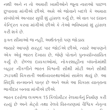
નથી અને ન તો અમારી ખામીઓને જૂના નારાઓ પાછળ
છુપાવવા માંગીએ છીએ. અમે એ જોવાને બદલે કે અમારા
સંબંધોએ અત્યાર સુધી શું હાંસલ કર્યું છે, એ વાત પર ધ્યાન
કેન્દ્રિત કરવા માંગીએ છીએ કે તેઓ ભવિષ્યમાં શું હાંસલ
કરી શકે છે.
ફક્ત સીમાઓ જ નહીં, અર્થતંત્રો પણ જોડાય
જ્યારે આપણે સરહદ પાર જોઈએ છીએ, ત્યારે આપણને
એક એવું ભારત દેખાય છે, જેણે પોતાને પુનર્વ્યાખ્યાયિત
કર્યું છે. છેલ્લા દાયકાઓમાં, નોકરશાહીના બંધનોમાંથી
બહાર નીકળીને ભારત વિશ્વની સૌથી મોટી અને સૌથી
ઝડપથી વિકસતી અર્થવ્યવસ્થાઓમાં સામેલ થયું છે. આ
સિદ્ધિ સન્માનને પાત્ર છે અને અમે આ વિકાસ યાત્રાના
ભાગીદાર બનવા માંગીએ છીએ.
ભારત દરરોજ લગભગ 15 કિલોમીટર રેલમાર્ગનું નિર્માણ કરી
રહ્યું છે અને મેટ્રો તથા રેલવે વિસ્તરણમાં વૈશ્વિક નેતૃત્વ