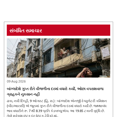
સંબંધિત સમાચાર
09 Aug 2026
બાંગ્લાદેશે ગુપ્ત રીતે વીજળીના દરમાં વધારો કર્યો, ઓછા વપરાશવાળા
ગ્રાહકને નુકસાન નહીં
ઢાકા, નવી દિલ્હી, 9 ઓગસ્ટ (હિ. સ.) : બાંગ્લાદેશ એનર્જી રેગ્યુલેટરી કમિશન
(બીઇઆરસી) એ જૂનમાં ગુપ્ત રીતે વીજળીના દરમાં વધારો કર્યો છે. જથ્થાબંધ
ભાવ વધારીને રૂ. 7 થી 8.39 પ્રતિ કેડબલ્યુએચ. આ 19.85 ટકાની વૃદ્ધિ છે.
તેણે સરેરાશ છૂટક દર (છૂટક ટેરિફ) માં..