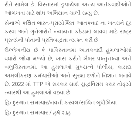
રીતે સામેલ છે. વિસ્તારમાં છુપાયેલા અન્ય આતંકવાદીઓને
ઓળખવા માટે શોધ અભિયાન ચાલી રહ્યું છે.
સેનાએ કથિત ભારત-પ્રાયોજિત આતંકવાદ ના ખતરાને દૂર
કરવા અને ગુનેગારોને ન્યાયના કઠેડામાં લાવવા માટે રાષ્ટ્ર
પ્રત્યેની પોતાની પ્રતિબદ્ધતા વ્યક્ત કરી છે.
ઉલ્લેખનીય છે કે પાકિસ્તાનમાં આતંકવાદી હુમલાઓમાં
વધારો જોવા મળ્યો છે, ખાસ કરીને ખૈબર પખ્તુનખ્વા અને
બલુચિસ્તાનમાં. આ હુમલાઓ મુખ્યત્વે પોલીસ, કાયદા
અમલીકરણ કર્મચારીઓ અને સુરક્ષા દળોને નિશાન બનાવે
છે. 2022 માં TTP એ સરકાર સાથે યુદ્ધવિરામ કરાર તોડ્યો
ત્યારથી આ હુમલાઓ વધ્યા છે.
હિન્દુસ્થાન સમાચાર/નવની કરવલ/સચિન બુધૌલિયા
હિન્દુસ્થાન સમાચાર / હર્ષ શાહ