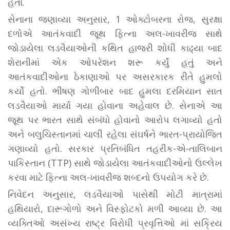
હતા.
સેનાના જણાવ્યા અનુસાર, 1 ઓક્ટોબરના રોજ, સુરક્ષા
દળોએ આતંકવાદી જૂથ ફિત્ના અલ-ખાવરીજ સાથે
જોડાયેલા લડવૈયાઓની કથિત હાજરી શોધી કાઢ્યા બાદ
શેરાનીમાં એક ઓપરેશન શરૂ કર્યું હતું અને
આતંકવાદીઓના ઠેકાણાઓ પર અસરકારક રીતે હુમલો
કર્યો હતો. ભીષણ ગોળીબાર બાદ હુમલા દરમિયાન સાત
લડવૈયાઓ માર્યા ગયા હોવાના અહેવાલ છે. સેનાએ આ
જૂથ પર ભારત સાથે સંબંધો હોવાનો આરોપ લગાવ્યો હતો
અને બલુચિસ્તાનમાં ચાલી રહેલા સંઘર્ષને ભારત-પ્રાયોજિત
ગણાવ્યો હતો. સરકાર પ્રતિબંધિત તહરીક-એ-તાલિબાન
પાકિસ્તાન (TTP) સાથે જોડાયેલા આતંકવાદીઓનો ઉલ્લેખ
કરવા માટે ફિત્ના અલ-ખાવરીજ શબ્દનો ઉપયોગ કરે છે.
નિવેદન અનુસાર, લડવૈયાઓ પાસેથી મોટી માત્રામાં
હથિયારો, દારૂગોળો અને વિસ્ફોટકો મળી આવ્યા છે. આ
વ્યક્તિઓ અસંખ્ય રાષ્ટ્ર વિરોધી પ્રવૃત્તિઓ માં સક્રિય