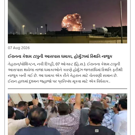
07 Aug 2026
ઈરાનના કેશમ ટાપુની આસપાસ ધમાકા, હોર્મુઝમાં સ્થિતિ નાજુક
તેહરાન/વોશિંગ્ટન, નવી દિલ્હી, 07 ઓગસ્ટ (હિ.સ.). ઈરાનના કેશમ ટાપુની
આસપાસ થયેલા તાજા ધમાકાઓને કારણે હોર્મુઝ જળસંધિમાં સ્થિતિ ફરીથી
નાજુક બની ગઈ છે. આ ધમાકા એક રીતે તેહરાન માટે ચેતવણી સમાન છે.
ઈરાન હાલમાં દુશ્મન જહાજો પર પ્રતિબંધ મૂકવા માટે એક વિધેયક..