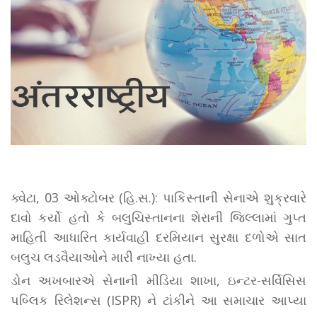
ક્વેટા, 03 ઓક્ટોબર (હિ.સ.): પાકિસ્તાની સેનાએ શુક્રવારે
દાવો કર્યો હતો કે બલુચિસ્તાનના શેરાની જિલ્લામાં ગુપ્ત
માહિતી આધારિત કાર્યવાહી દરમિયાન સુરક્ષા દળોએ સાત
બલુચ લડવૈયાઓને મારી નાખ્યા હતા.
ડોન અખબારએ સેનાની મીડિયા શાખા, ઇન્ટર-સર્વિસિસ
પબ્લિક રિલેશન્સ (ISPR) ને ટાંકીને આ સમાચાર આપ્યા