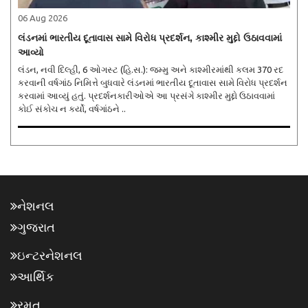
06 Aug 2026
લંડનમાં ભારતીય દૂતાવાસ સામે વિરોધ પ્રદર્શન, કાશ્મીર મુદ્દો ઉઠાવવામાં
આવ્યો
લંડન, નવી દિલ્હી, 6 ઓગસ્ટ (હિ.સ.): જમ્મુ અને કાશ્મીરમાંથી કલમ 370 રદ
કરવાની વર્ષગાંઠ નિમિત્તે બુધવારે લંડનમાં ભારતીય દૂતાવાસ સામે વિરોધ પ્રદર્શન
કરવામાં આવ્યું હતું. પ્રદર્શનકારીઓએ આ પ્રસંગે કાશ્મીર મુદ્દો ઉઠાવવામાં
કોઈ સંકોચ ન કર્યો, વર્ષગાંઠને ..
નેશનલ
ગુજરાત
ઇન્ટરનેશનલ
આર્થિક
રમત