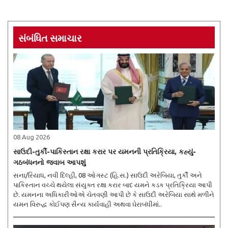
સંબંધિત સમાચાર
08 Aug 2026
સાઉદી-તુર્કી-પાકિસ્તાન રક્ષા કરાર પર યમનની પ્રતિક્રિયા, કહ્યું-
ગઠબંધનનો જવાબ આપશું
સના/રિયાધ, નવી દિલ્હી, 08 ઓગસ્ટ (હિ.સ.) સાઉદી અરેબિયા, તુર્કી અને
પાકિસ્તાન વચ્ચે થયેલા સંયુક્ત રક્ષા કરાર બાદ યમને કડક પ્રતિક્રિયા આપી
છે. યમનના અધિકારીઓએ ચેતવણી આપી છે કે સાઉદી અરેબિયા સાથે મળીને
યમન વિરુદ્ધ કોઈપણ સૈન્ય કાર્યવાહી અથવા ઘેરાબંધીમાં..