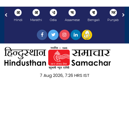
अ
अ
ଏ
অ
বা
ਅ
Hindi
Marathi
Odia
Assamese
Bengali
Punjabi
N
7 Aug 2026, 7:26 HRS IST