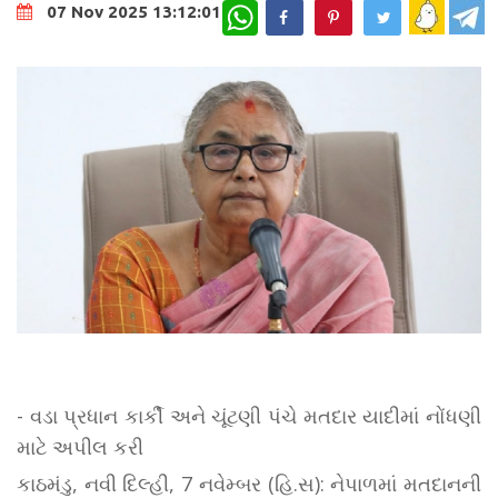
WhatsApp
07 Nov 2025 13:12:01
- વડા પ્રધાન કાર્કી અને ચૂંટણી પંચે મતદાર યાદીમાં નોંધણી
માટે અપીલ કરી
કાઠમંડુ, નવી દિલ્હી, 7 નવેમ્બર (હિ.સ): નેપાળમાં મતદાનની