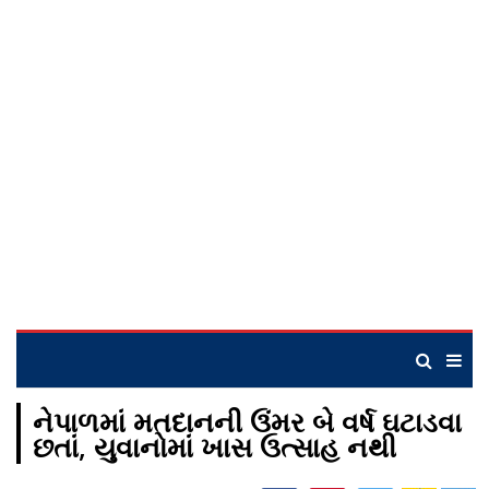
નેપાળમાં મતદાનની ઉંમર બે વર્ષ ઘટાડવા
છતાં, યુવાનોમાં ખાસ ઉત્સાહ નથી