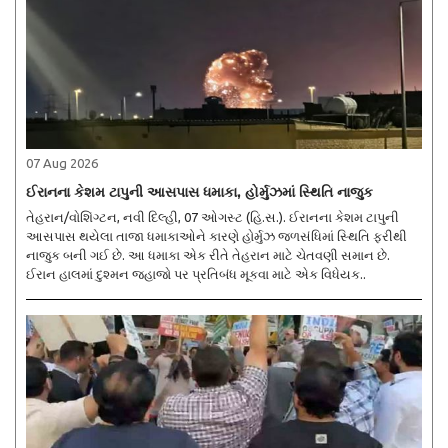
07 Aug 2026
ઈરાનના કેશમ ટાપુની આસપાસ ધમાકા, હોર્મુઝમાં સ્થિતિ નાજુક
તેહરાન/વોશિંગ્ટન, નવી દિલ્હી, 07 ઓગસ્ટ (હિ.સ.). ઈરાનના કેશમ ટાપુની
આસપાસ થયેલા તાજા ધમાકાઓને કારણે હોર્મુઝ જળસંધિમાં સ્થિતિ ફરીથી
નાજુક બની ગઈ છે. આ ધમાકા એક રીતે તેહરાન માટે ચેતવણી સમાન છે.
ઈરાન હાલમાં દુશ્મન જહાજો પર પ્રતિબંધ મૂકવા માટે એક વિધેયક..