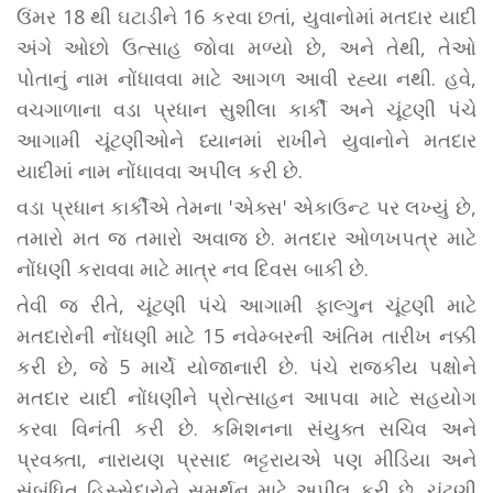
ઉંમર 18 થી ઘટાડીને 16 કરવા છતાં, યુવાનોમાં મતદાર યાદી
અંગે ઓછો ઉત્સાહ જોવા મળ્યો છે, અને તેથી, તેઓ
પોતાનું નામ નોંધાવવા માટે આગળ આવી રહ્યા નથી. હવે,
વચગાળાના વડા પ્રધાન સુશીલા કાર્કી અને ચૂંટણી પંચે
આગામી ચૂંટણીઓને ધ્યાનમાં રાખીને યુવાનોને મતદાર
યાદીમાં નામ નોંધાવવા અપીલ કરી છે.
વડા પ્રધાન કાર્કીએ તેમના 'એક્સ' એકાઉન્ટ પર લખ્યું છે,
તમારો મત જ તમારો અવાજ છે. મતદાર ઓળખપત્ર માટે
નોંધણી કરાવવા માટે માત્ર નવ દિવસ બાકી છે.
તેવી જ રીતે, ચૂંટણી પંચે આગામી ફાલ્ગુન ચૂંટણી માટે
મતદારોની નોંધણી માટે 15 નવેમ્બરની અંતિમ તારીખ નક્કી
કરી છે, જે 5 માર્ચે યોજાનારી છે. પંચે રાજકીય પક્ષોને
મતદાર યાદી નોંધણીને પ્રોત્સાહન આપવા માટે સહયોગ
કરવા વિનંતી કરી છે. કમિશનના સંયુક્ત સચિવ અને
પ્રવક્તા, નારાયણ પ્રસાદ ભટ્ટરાયએ પણ મીડિયા અને
સંબંધિત હિસ્સેદારોને સમર્થન માટે અપીલ કરી છે. ચૂંટણી