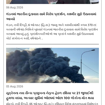
06 Aug 2026
લંડનમાં ભારતીય દૂતાવાસ સામે વિરોધ પ્રદર્શન, કાશ્મીર મુદ્દો ઉઠાવવામાં
આવ્યો
લંડન, નવી દિલ્હી, 6 ઓગસ્ટ (હિ.સ.): જમ્મુ અને કાશ્મીરમાંથી કલમ 370 રદ
કરવાની વર્ષગાંઠ નિમિત્તે બુધવારે લંડનમાં ભારતીય દૂતાવાસ સામે વિરોધ પ્રદર્શન
કરવામાં આવ્યું હતું. પ્રદર્શનકારીઓએ આ પ્રસંગે કાશ્મીર મુદ્દો ઉઠાવવામાં
કોઈ સંકોચ ન કર્યો, વર્ષગાંઠને ..
05 Aug 2026
યુક્રેનના નવા સૈન્ય પ્રમુખના નેતૃત્વ હેઠળ રશિયા પર 21 જુલાઈથી
હુમલા વધ્યા, અત્યાર સુધીમાં ઓછામાં ઓછા 100 લોકોના મોત થયા
મોસ્કો, નવી દિલ્હી, 05 ઓગસ્ટ (હિ.સ.)। રશિયન વિદેશ મંત્રાલયમાં વિશેષ દૂત