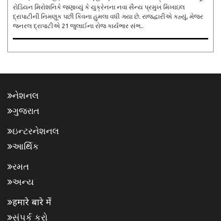
રોડિયન મિરોશનિકે જણાવ્યું કે યુક્રેનના નવા સૈન્ય પ્રમુખ મિખાઇલ
દ્રાપાટીની નિમણૂક પછી કિવના હુમલા વધી ગયા છે. રાજદ્વારીએ કહ્યું, મેજર
જનરલ દ્રાપાટીએ 21 જુલાઈના રોજ કાર્યભાર સંભ..
નેશનલ
ગુજરાત
ઇન્ટરનેશનલ
આર્થિક
રમત
અન્ય
हमारे बारे में
સંપર્ક કરો