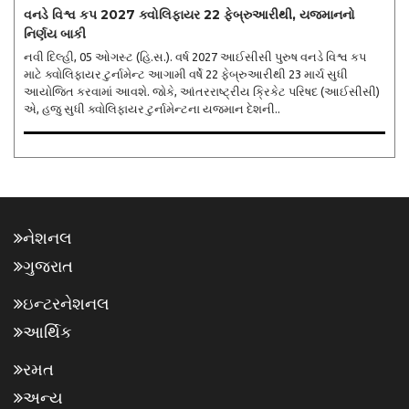
વનડે વિશ્વ કપ 2027 ક્વોલિફાયર 22 ફેબ્રુઆરીથી, યજમાનનો
નિર્ણય બાકી
નવી દિલ્હી, 05 ઓગસ્ટ (હિ.સ.). વર્ષ 2027 આઈસીસી પુરુષ વનડે વિશ્વ કપ
માટે ક્વોલિફાયર ટુર્નામેન્ટ આગામી વર્ષે 22 ફેબ્રુઆરીથી 23 માર્ચ સુધી
આયોજિત કરવામાં આવશે. જોકે, આંતરરાષ્ટ્રીય ક્રિકેટ પરિષદ (આઈસીસી)
એ, હજુ સુધી ક્વોલિફાયર ટુર્નામેન્ટના યજમાન દેશની..
નેશનલ
ગુજરાત
ઇન્ટરનેશનલ
આર્થિક
રમત
અન્ય