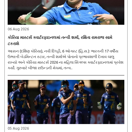
06 Aug 2026
કોરિયા માસ્ટર્સ ક્વાર્ટરફાઇનલમાં તન્વી શર્મા, રક્ષિતા રામરાજ સામે
ટકરાશે
આસન (દક્ષિણ કોરિયા), નવી દિલ્હી, 6 ઓગસ્ટ (હિ.સ.): ભારતની 17 વર્ષીય
ઉભરતી બેડમિન્ટન સ્ટાર, તન્વી શર્માએ પોતાનો પ્રભાવશાળી દેખાવ ચાલુ
રાખ્યો અને કોરિયા માસ્ટર્સ 2026 ના મહિલા સિંગલ્સ ક્વાર્ટરફાઇનલમાં પ્રવેશ
કર્યો. ગુરુવારે બીજા રાઉન્ડની મેચમાં, તન્વ..
05 Aug 2026