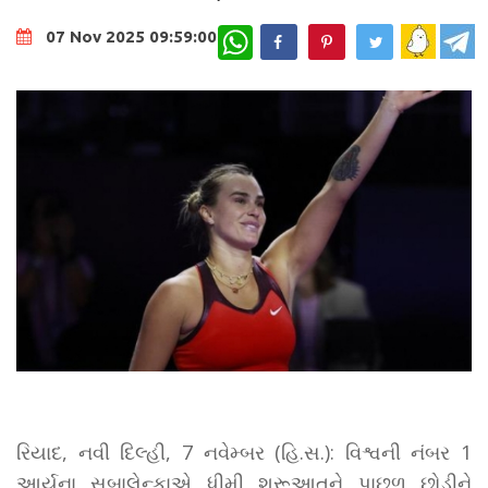
WhatsApp
07 Nov 2025 09:59:00
રિયાદ, નવી દિલ્હી, 7 નવેમ્બર (હિ.સ.): વિશ્વની નંબર 1
આર્યના સબાલેન્કાએ ધીમી શરૂઆતને પાછળ છોડીને