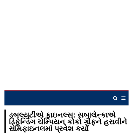
ડબલ્યુટીએ ફાઇનલ્સ: સબાલેન્કાએ
ડિફેન્ડિંગ ચેમ્પિયન કોકો ગૌફને હરાવીને
સેમિફાઇનલમાં પ્રવેશ કર્યો