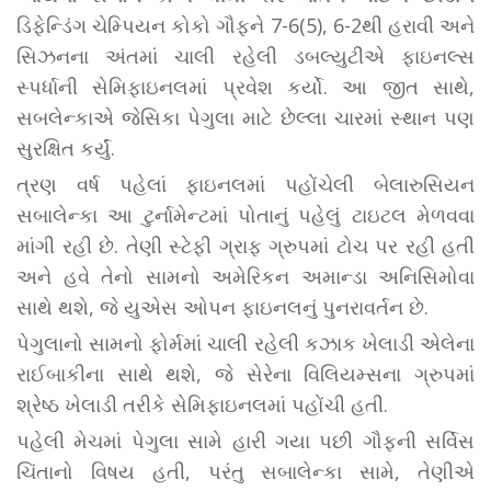
ડિફેન્ડિંગ ચેમ્પિયન કોકો ગૌફને 7-6(5), 6-2થી હરાવી અને
સિઝનના અંતમાં ચાલી રહેલી ડબલ્યુટીએ ફાઇનલ્સ
સ્પર્ધાની સેમિફાઇનલમાં પ્રવેશ કર્યો. આ જીત સાથે,
સબલેન્કાએ જેસિકા પેગુલા માટે છેલ્લા ચારમાં સ્થાન પણ
સુરક્ષિત કર્યું.
ત્રણ વર્ષ પહેલાં ફાઇનલમાં પહોંચેલી બેલારુસિયન
સબાલેન્કા આ ટુર્નામેન્ટમાં પોતાનું પહેલું ટાઇટલ મેળવવા
માંગી રહી છે. તેણી સ્ટેફી ગ્રાફ ગ્રુપમાં ટોચ પર રહી હતી
અને હવે તેનો સામનો અમેરિકન અમાન્ડા અનિસિમોવા
સાથે થશે, જે યુએસ ઓપન ફાઇનલનું પુનરાવર્તન છે.
પેગુલાનો સામનો ફોર્મમાં ચાલી રહેલી કઝાક ખેલાડી એલેના
રાઈબાકીના સાથે થશે, જે સેરેના વિલિયમ્સના ગ્રુપમાં
શ્રેષ્ઠ ખેલાડી તરીકે સેમિફાઇનલમાં પહોંચી હતી.
પહેલી મેચમાં પેગુલા સામે હારી ગયા પછી ગૌફની સર્વિસ
ચિંતાનો વિષય હતી, પરંતુ સબાલેન્કા સામે, તેણીએ