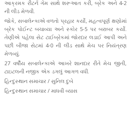
આક્રમક રીટર્ન ગેમ સાથે શરૂઆત કરી, બ્રેક અને 4-2
ની લીડ મેળવી.
જોકે, સબાલેન્કાએ વળતો પ્રહાર કર્યો, મહત્વપૂર્ણ ક્ષણોમાં
બ્રેક પોઈન્ટ બચાવ્યા અને સ્કોર 5-5 પર બરાબર કર્યો.
તેણીએ પહેલા સેટ ટાઈબ્રેકમાં જોરદાર લડાઈ આપી અને
પછી બીજા સેટમાં 4-0 ની લીડ સાથે મેચ પર નિયંત્રણ
મેળવ્યું.
27 વર્ષીય સબાલેન્કાએ આખરે શાનદાર રીતે મેચ જીતી,
ટાઇટલની નજીક એક ડગલું આગળ વધી.
હિન્દુસ્થાન સમાચાર / સુનિલ દુબે
હિન્દુસ્થાન સમાચાર / માધવી વ્યાસ