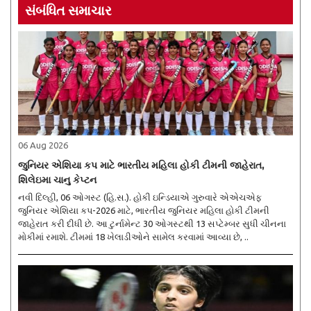
સંબંધિત સમાચાર
06 Aug 2026
જુનિયર એશિયા કપ માટે ભારતીય મહિલા હોકી ટીમની જાહેરાત,
શિલેઇમા ચાનુ કેપ્ટન
નવી દિલ્હી, 06 ઓગસ્ટ (હિ.સ.). હોકી ઇન્ડિયાએ ગુરુવારે એએચએફ
જુનિયર એશિયા કપ-2026 માટે, ભારતીય જુનિયર મહિલા હોકી ટીમની
જાહેરાત કરી દીધી છે. આ ટુર્નામેન્ટ 30 ઓગસ્ટથી 13 સપ્ટેમ્બર સુધી ચીનના
મોકીમાં રમાશે. ટીમમાં 18 ખેલાડીઓને સામેલ કરવામાં આવ્યા છે, ..