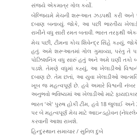
સંજયે એકમાત્ર ગોલ કર્યો.
બેલ્જિયમે મેચની શરૂઆત ઝડપથી કરી અને પ્ર
દબાણ બનાવ્યું. જોકે, આ પછી ભારતીય ખે
રાખીને વધુ સારી રમત બતાવી. ભારત તરફથી એકમાત
મેચ પછી, ટીમના કોચ શિવેન્દ્ર સિંહે કહ્યું, જ
હતું. અમે શરૂઆતમાં ગોલ ગુમાવ્યા, પરંતુ તે
પોઝિશનિંગ વધુ સારું હતું અને અમે ઘણી તકો બન
પડશે. તેમણે વધુમાં કહ્યું, આ ખેલાડીઓ વિશ્વ
દબાણ છે. તેમ છતાં, આ યુવા ખેલાડીઓ આત્મવિશ
ખૂબ જ મહત્વપૂર્ણ છે. હવે અમારે વિશ્વની નં
અનુભવો ભવિષ્યમાં આ ખેલાડીઓ માટે ફાયદાકા
ભારત 'એ' પુરુષ હોકી ટીમ, હવે 18 જુલાઈ અને
પર બે મહત્વપૂર્ણ મેચ માટે આઇન્ડહોવન (નેધરલ
કરવાની આશા રાખશે.
હિન્દુસ્થાન સમાચાર / સુનિલ દુબે