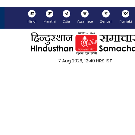
अ
अ
ଏ
অ
বা
ਅ
Hindi
Marathi
Odia
Assamese
Bengali
Punjabi
7 Aug 2026, 12:40 HRS IST