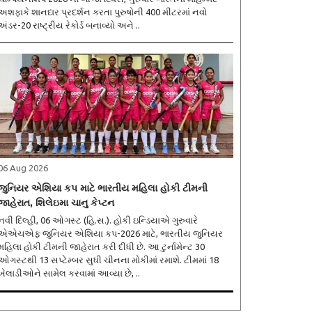
અશફાકે શાનદાર પ્રદર્શન કરતા પુરુષોની 400 મીટરમાં નવો
અંડર-20 રાષ્ટ્રીય રેકોર્ડ બનાવ્યો અને ..
06 Aug 2026
જુનિયર એશિયા કપ માટે ભારતીય મહિલા હોકી ટીમની
જાહેરાત, શિલેઇમા ચાનુ કેપ્ટન
નવી દિલ્હી, 06 ઓગસ્ટ (હિ.સ.). હોકી ઇન્ડિયાએ ગુરુવારે
એએચએફ જુનિયર એશિયા કપ-2026 માટે, ભારતીય જુનિયર
મહિલા હોકી ટીમની જાહેરાત કરી દીધી છે. આ ટુર્નામેન્ટ 30
ઓગસ્ટથી 13 સપ્ટેમ્બર સુધી ચીનના મોકીમાં રમાશે. ટીમમાં 18
ખેલાડીઓને સામેલ કરવામાં આવ્યા છે, ..