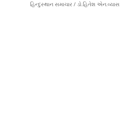
હિન્દુસ્થાન સમાચાર / ડો.હિતેશ એન.વ્યાસ