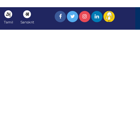
அ
अ
Tamil
Sanskrit