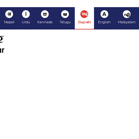
अ
ا
ಆ
ఆ
આ
A
എ
Nepali
Urdu
Kannada
Telugu
Gujrati
English
Malayalam