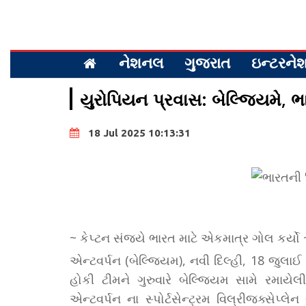
નેશનલ
ગુજરાત
ઇન્ટરન
યુરોપિયન પ્રવાસ: બેલ્જિયમે, ભ
18 Jul 2025 10:13:31
~ કેપ્ટન સંજયે ભારત માટે એકમાત્ર ગોલ કર્યો 
એન્ટવર્પન (બેલ્જિયમ), નવી દિલ્હી, 18 જુલાઈ 
હોકી ટીમને ગુરુવારે બેલ્જિયમ સામે રમાય
એન્ટવર્પન ના સ્પોર્ટસેન્ટ્રમ વિલ્રીજક્સેપ