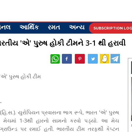
ેશનલ
આર્થિક
રમત
અન્ય
SUBSCRIPTION LOG
ારતીય 'એ' પુરુષ હોકી ટીમને 3-1 થી હરાવી
WhatsApp
~
(હિ.સ.). યુરોપિયન પ્રવાસના ભાગ રૂપે, ભારત 'એ' પુરુષ
ેલી મેચમાં 1-3થી હારનો સામનો કરવો પડ્યો. આ મેચ
્લેન ગ્રાઉન્ડ પર રમાઈ હતી. ભારતીય ટીમ તરફથી કેપ્ટન