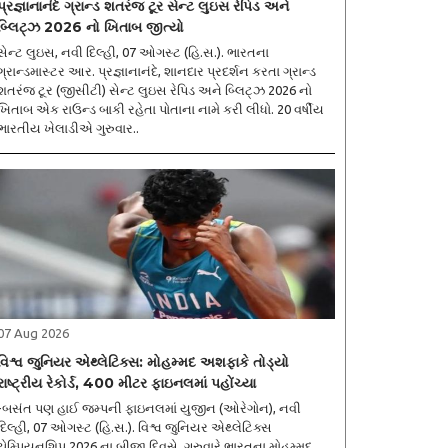
પ્રજ્ઞાનાનંદે ગ્રાન્ડ શતરંજ ટૂર સેન્ટ લુઇસ રેપિડ અને
બ્લિટ્ઝ 2026 નો ખિતાબ જીત્યો
સેન્ટ લુઇસ, નવી દિલ્હી, 07 ઓગસ્ટ (હિ.સ.). ભારતના
ગ્રાન્ડમાસ્ટર આર. પ્રજ્ઞાનાનંદે, શાનદાર પ્રદર્શન કરતા ગ્રાન્ડ
શતરંજ ટૂર (જીસીટી) સેન્ટ લુઇસ રેપિડ અને બ્લિટ્ઝ 2026 નો
ખિતાબ એક રાઉન્ડ બાકી રહેતા પોતાના નામે કરી લીધો. 20 વર્ષીય
ભારતીય ખેલાડીએ ગુરુવાર..
07 Aug 2026
વિશ્વ જુનિયર એથ્લેટિક્સ: મોહમ્મદ અશફાકે તોડ્યો
રાષ્ટ્રીય રેકોર્ડ, 400 મીટર ફાઇનલમાં પહોંચ્યા
-બસંત પણ હાઈ જમ્પની ફાઇનલમાં યુજીન (ઓરેગોન), નવી
દિલ્હી, 07 ઓગસ્ટ (હિ.સ.). વિશ્વ જુનિયર એથ્લેટિક્સ
ચેમ્પિયનશિપ 2026 ના બીજા દિવસે, ગુરુવારે ભારતના મોહમ્મદ