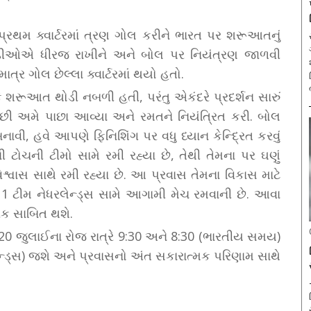
થમ ક્વાર્ટરમાં ત્રણ ગોલ કરીને ભારત પર શરૂઆતનું
લાડીઓએ ધીરજ રાખીને અને બોલ પર નિયંત્રણ જાળવી
્ર ગોલ છેલ્લા ક્વાર્ટરમાં થયો હતો.
ોકે શરૂઆત થોડી નબળી હતી, પરંતુ એકંદરે પ્રદર્શન સારું
 પછી અમે પાછા આવ્યા અને રમતને નિયંત્રિત કરી. બોલ
ાવી, હવે આપણે ફિનિશિંગ પર વધુ ધ્યાન કેન્દ્રિત કરવું
ની ટોચની ટીમો સામે રમી રહ્યા છે, તેથી તેમના પર ઘણું
્વાસ સાથે રમી રહ્યા છે. આ પ્રવાસ તેમના વિકાસ માટે
બર 1 ટીમ નેધરલેન્ડ્સ સામે આગામી મેચ રમવાની છે. આવા
રક સાબિત થશે.
 20 જુલાઈના રોજ રાત્રે 9:30 અને 8:30 (ભારતીય સમય)
ેન્ડ્સ) જશે અને પ્રવાસનો અંત સકારાત્મક પરિણામ સાથે