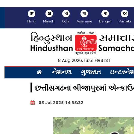
अ
अ
ଏ
অ
বা
ਅ
Hindi
Marathi
Odia
Assamese
Bengali
Punjabi
8 Aug 2026, 13:51 HRS IST
નેશનલ
ગુજરાત
ઇન્ટરન
છત્તીસગઢના બીજાપુરમાં એન્કાઉન
05 Jul 2025 14:35:32