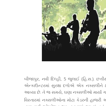
બીજાપુર, નવી દિલ્હી, 5 જુલાઈ (હિ.સ.). છત્
એન્કાઉન્ટરમાં સુરક્ષા દળોએ એક નક્સલીને ઠા
આવ્યા છે. તે જ સમયે, ઘણા નક્સલીઓ માર્યા 
વિસ્તારમાં નક્સલીઓના મોટા કેડરની હાજરી અં