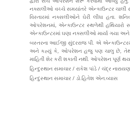
દ્વારા સર્ચ ઓપરેશન શરૂ કરવામાં આવ્યું હત
નક્સલીઓ વચ્ચે સમયાંતરે એન્કાઉન્ટર ચાલી રહ્
વિસ્તારમાં નક્સલીઓને ઘેરી લીધા હતા. શનિવા
ઓપરેશનમાં, એન્કાઉન્ટર સ્થળેથી હથિયારો 
એન્કાઉન્ટરમાં ઘણા નક્સલીઓ માર્યા ગયા અને
બસ્તરના આઈજી સુંદરરાજ પી. એ એન્કાઉન્ટરમા
અને કહ્યું કે, ઓપરેશન હજુ પણ ચાલુ છે, તેથી
માહિતી શેર કરી શકાતી નથી. ઓપરેશન પૂર્ણ 
હિન્દુસ્થાન સમાચાર / રાકેશ પાંડે / ચંદ્ર નારાય
હિન્દુસ્થાન સમાચાર / ડો.હિતેશ એન.વ્યાસ