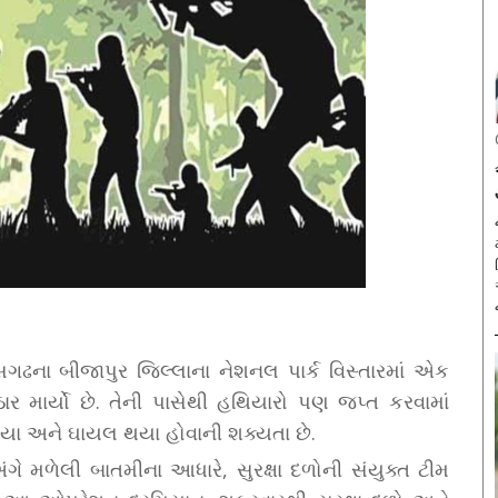
તીસગઢના બીજાપુર જિલ્લાના નેશનલ પાર્ક વિસ્તારમાં એક
ર માર્યો છે. તેની પાસેથી હથિયારો પણ જપ્ત કરવામાં
ગયા અને ઘાયલ થયા હોવાની શક્યતા છે.
ગે મળેલી બાતમીના આધારે, સુરક્ષા દળોની સંયુક્ત ટીમ