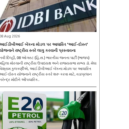
08 Aug 2026
આઈડીબીઆઈ બેંકના મોડલ પર આધારિત 'આઈ-દોસ્ત'
યોજનાને રાષ્ટ્રીય સ્તરે લાગુ કરવાની પ્રસ્તાવના
નવી દિલ્હી, 08 ઓગસ્ટ (હિ.સ.) ભારતીય જનતા પાર્ટી (ભાજપ)
મહિલા મોરચાની રાષ્ટ્રીય ઉપાધ્યક્ષ અને રાજ્યસભા સભ્ય ડૉ. મેધા
વિશ્રામ કુલકર્ણીએ, આઈડીબીઆઈ બેંકના મોડલ પર આધારિત
આઈ-દોસ્ત યોજનાને રાષ્ટ્રીય સ્તરે શરૂ કરવા માટે, વડાપ્રધાન
નરેન્દ્ર મોદીને ઔપચારિક..