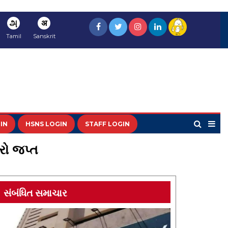
அ
अ
Tamil
Sanskrit
IN
HSNS LOGIN
STAFF LOGIN
રો જપ્ત
સંબંધિત સમાચાર