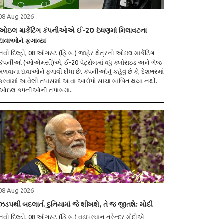
08 Aug 2026
ઓઇલ માર્કેટિંગ કંપનીઓએ ઈ-20 ઇંધણમાં મિલાવટના
દાવાઓને ફગાવ્યા
નવી દિલ્હી, 08 ઑગસ્ટ (હિ.સ.) જાહેર ક્ષેત્રની ઓઇલ માર્કેટિંગ
કંપનીઓ (ઓએમસી)એ, ઈ-20 પેટ્રોલમાં વધુ ક્લોરાઇડ અને ભેજ
મળવાના દાવાઓને ફગાવી દીધા છે. કંપનીઓનું કહેવું છે કે, દેશભરમાં
કરવામાં આવેલી તપાસમાં આવા આરોપો સાચા સાબિત થયા નથી.
ઓઇલ કંપનીઓની તપાસમા..
08 Aug 2026
ઝડપથી બદલાતી દુનિયામાં જે શીખશે, તે જ જીતશે: મોદી
નવી દિલ્હી, 08 ઑગસ્ટ (હિ.સ.) વડાપ્રધાન નરેન્દ્ર મોદીએ