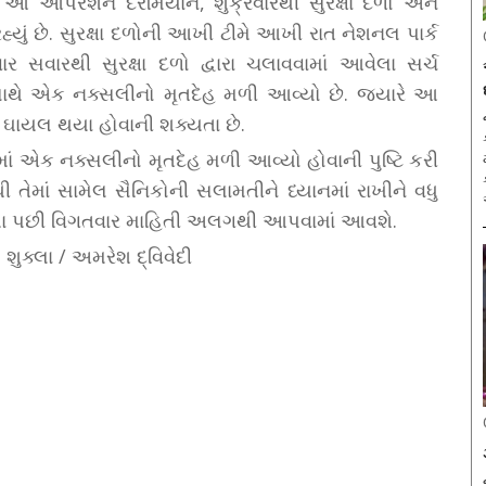
ું. આ ઓપરેશન દરમિયાન, શુક્રવારથી સુરક્ષા દળો અને
યું છે. સુરક્ષા દળોની આખી ટીમે આખી રાત નેશનલ પાર્ક
ર સવારથી સુરક્ષા દળો દ્વારા ચલાવવામાં આવેલા સર્ચ
સાથે એક નક્સલીનો મૃતદેહ મળી આવ્યો છે. જ્યારે આ
 ઘાયલ થયા હોવાની શક્યતા છે.
ં એક નક્સલીનો મૃતદેહ મળી આવ્યો હોવાની પુષ્ટિ કરી
 તેમાં સામેલ સૈનિકોની સલામતીને ધ્યાનમાં રાખીને વધુ
થયા પછી વિગતવાર માહિતી અલગથી આપવામાં આવશે.
ણ શુક્લા / અમરેશ દ્વિવેદી