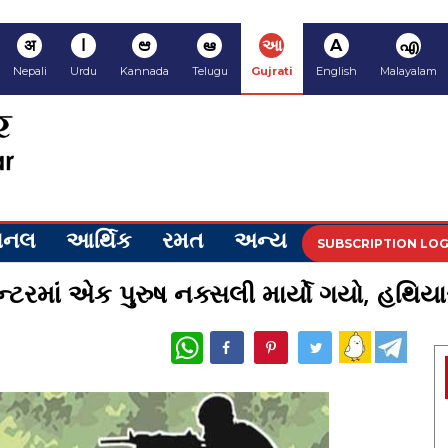
अ
ا
ಆ
ఆ
આ
A
എ
Nepali
Urdu
Kannada
Telugu
Gujrati
English
Malayalam
ેશનલ
આર્થિક
રમત
અન્ય
SUBSCRIPTION LOG
્ટરમાં એક પુરુષ નક્સલી માર્યો ગયો, હથિયા
WhatsApp