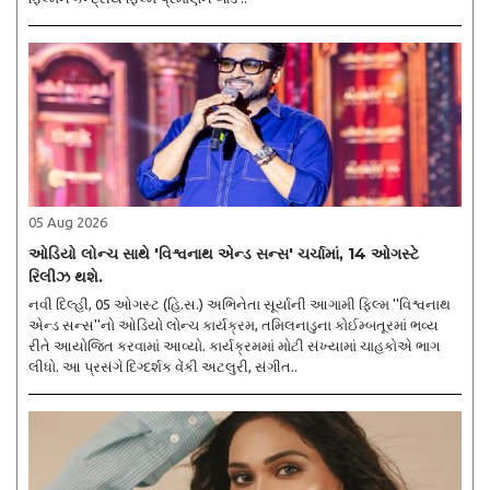
05 Aug 2026
ઓડિયો લોન્ચ સાથે 'વિશ્વનાથ એન્ડ સન્સ' ચર્ચામાં, 14 ઓગસ્ટે
રિલીઝ થશે.
નવી દિલ્હી, 05 ઓગસ્ટ (હિ.સ.) અભિનેતા સૂર્યાની આગામી ફિલ્મ ''વિશ્વનાથ
એન્ડ સન્સ''નો ઓડિયો લોન્ચ કાર્યક્રમ, તમિલનાડુના કોઈમ્બતૂરમાં ભવ્ય
રીતે આયોજિત કરવામાં આવ્યો. કાર્યક્રમમાં મોટી સંખ્યામાં ચાહકોએ ભાગ
લીધો. આ પ્રસંગે દિગ્દર્શક વેંકી અટલુરી, સંગીત..