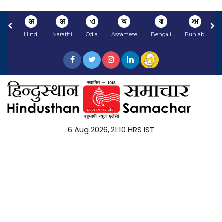
अ
अ
ଏ
অ
বা
ਅ
Hindi
Marathi
Odia
Assamese
Bengali
Punjabi
N
6 Aug 2026, 21:10 HRS IST