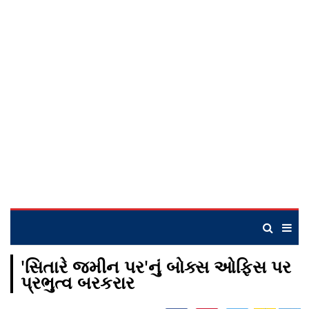
'સિતારે જમીન પર'નું બોક્સ ઓફિસ પર
પ્રભુત્વ બરકરાર