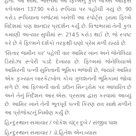
હતી. આ સાથે, ભારતમાં આ ફિલ્મનું કુલ બોક્સ ઓફિસ
કલેક્શન 137.90 કરોડ રૂપિયા પર પહોંચી ગયું છે. 90
કરોડ રૂપિયાના બજેટમાં બનેલી આ સ્પોર્ટ્સ ડ્રામા ફિલ્મે
વિદેશમાં પણ શાનદાર પ્રદર્શન કર્યું છે. વિશ્વભરમાં તેની કુલ
કમાણી અત્યાર સુધીમાં રૂ. 214.5 કરોડ થઈ છે, જે સ્પષ્ટ
કરે છે કે ફિલ્મને દર્શકો તરફથી ઘણો પ્રેમ મળી રહ્યો છે.
'સિતાર જમીન પર' પહેલી વાર આમિર ખાન અને જેનેલિયા
ડિસોઝા રૂપેરી પડદે દેખાયા છે. ફિલ્મમાં જેનેલિયાએ
આમિરની પત્ની સુનિતાની ભૂમિકા ભજવી છે, જ્યારે આમિર
એક કુખ્યાત બાસ્કેટબોલ કોચ ગુલશનની ભૂમિકામાં જોવા
મળે છે. આ ફિલ્મની વાર્તા ડાઉન સિન્ડ્રોમ પર આધારિત છે
અને તેનું નિર્દેશન આર.એસ. પ્રસન્ના દ્વારા કરવામાં આવ્યું
છે. આમિર ખાને તેની ભૂતપૂર્વ પત્ની કિરણ રાવ સાથે મળીને
આ પ્રોજેક્ટનું નિર્માણ કર્યું છે.
હિન્દુસ્થાન સમાચાર / લોકેશ ચંદ્ર દુબે / સંજીવ પાશ
હિન્દુસ્થાન સમાચાર / ડો.હિતેશ એન.વ્યાસ