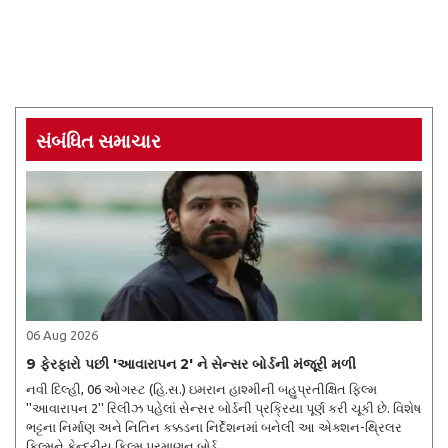
સંબંધિત સમાચાર
06 Aug 2026
9 ફેરફારો પછી 'આવારાપન 2' ને સેન્સર બોર્ડની મંજૂરી મળી
નવી દિલ્હી, 06 ઓગસ્ટ (હિ.સ.) ઇમરાન હાશ્મીની બહુપ્રતીક્ષિત ફિલ્મ
''આવારાપન 2'' રિલીઝ પહેલાં સેન્સર બોર્ડની પ્રક્રિયા પૂર્ણ કરી ચૂકી છે. વિશેષ
ભટ્ટના નિર્માણ અને નિતિન કક્કડના નિર્દેશનમાં બનેલી આ એક્શન-થ્રિલર
ફિલ્મને કેન્દ્રીય ફિલ્મ પ્રમાણન બોર્ડ ..