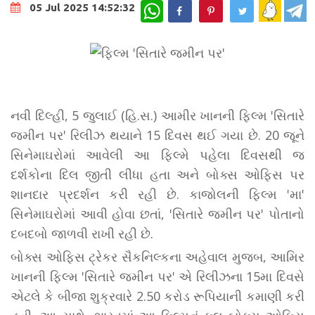
WhatsApp
05 Jul 2025 14:52:32
નવી દિલ્હી, 5 જુલાઈ (હિ.સ.) આમીર ખાનની ફિલ્મ 'સિતારે
જમીન પર' રિલીઝ થયાને 15 દિવસ થઈ ગયા છે. 20 જૂને
સિનેમાઘરોમાં આવેલી આ ફિલ્મે પહેલા દિવસથી જ
દર્શકોના દિલ જીતી લીધા હતા અને બોક્સ ઓફિસ પર
શાનદાર પ્રદર્શન કરી રહી છે. કાજોલની ફિલ્મ 'મા'
સિનેમાઘરોમાં આવી હોવા છતાં, 'સિતારે જમીન પર' પોતાનો
દબદબો જાળવી રાખી રહી છે.
બોક્સ ઓફિસ ટ્રેકર સૈકનિલ્કના અહેવાલ મુજબ, આમિર
ખાનની ફિલ્મ 'સિતારે જમીન પર' એ રિલીઝના 15મા દિવસે
એટલે કે બીજા શુક્રવારે 2.50 કરોડ રૂપિયાની કમાણી કરી