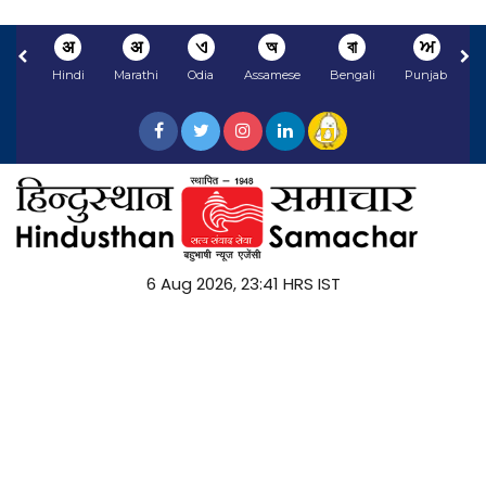
अ
अ
ଏ
অ
বা
ਅ
Hindi
Marathi
Odia
Assamese
Bengali
Punjabi
N
6 Aug 2026, 23:41 HRS IST