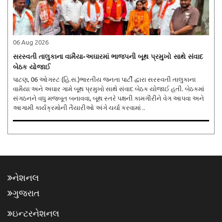
06 Aug 2026
સરસ્વતી તાલુકાના વામૈયા-અઘારમાં ભાજપની બૂથ પ્રમુખો સાથે સંવાદ
બેઠક યોજાઈ
પાટણ, 06 ઓગસ્ટ (હિ.સ.)ભારતીય જનતા પાર્ટી દ્વારા સરસ્વતી તાલુકાના
વામૈયા અને અઘાર ગામે બૂથ પ્રમુખો સાથે સંવાદ બેઠક યોજાઈ હતી. બેઠકમાં
સંગઠનને વધુ મજબૂત બનાવવા, બૂથ સ્તરે પક્ષની કામગીરીને વેગ આપવા અને
આગામી કાર્યક્રમોની તૈયારીઓ અંગે ચર્ચા કરવામાં ..
નેશનલ
ગુજરાત
ઇન્ટરનેશનલ