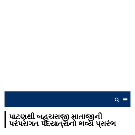
પાટણથી બહુચરાજી માતાજીની
પરંપરાગત પદયાત્રાનો ભવ્ય પ્રારંભ