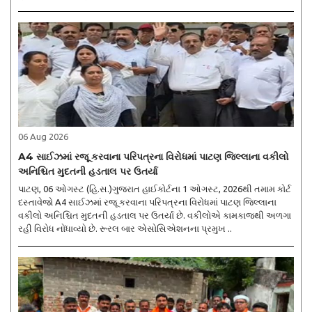
06 Aug 2026
A4 સાઈઝમાં રજૂ કરવાના પરિપત્રના વિરોધમાં પાટણ જિલ્લાના વકીલો
અનિશ્ચિત મુદતની હડતાલ પર ઉતર્યા
પાટણ, 06 ઓગસ્ટ (હિ.સ.)ગુજરાત હાઈકોર્ટના 1 ઓગસ્ટ, 2026થી તમામ કોર્ટ
દસ્તાવેજો A4 સાઈઝમાં રજૂ કરવાના પરિપત્રના વિરોધમાં પાટણ જિલ્લાના
વકીલો અનિશ્ચિત મુદતની હડતાલ પર ઉતર્યા છે. વકીલોએ કામકાજથી અળગા
રહી વિરોધ નોંધાવ્યો છે. રૂરલ બાર એસોસિએશનના પ્રમુખ ..