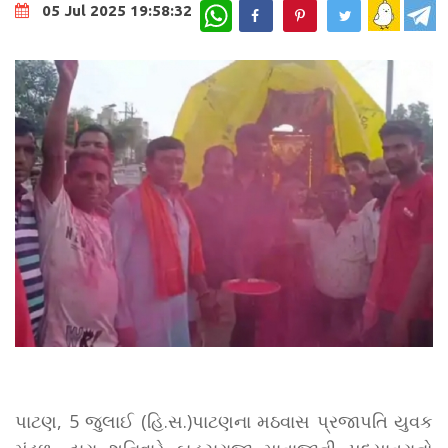
WhatsApp
05 Jul 2025 19:58:32
પાટણ, 5 જુલાઈ (હિ.સ.)પાટણના મઠવાસ પ્રજાપતિ યુવક