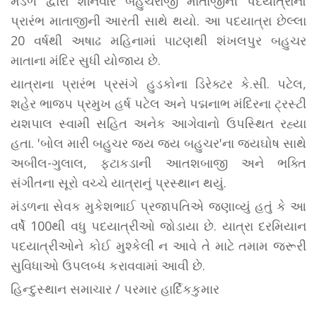
મંડળ દ્વારા શનિવારે બહુચરાજી માતાજીની પદયાત્રાનો
પ્રારંભ માતાજીની આરતી સાથે થયો. આ પદયાત્રા છેલ્લા
20 વર્ષથી અષાઢ મહિનામાં પાટણથી શંખલપુર બહુચર
માતાના મંદિર સુધી યોજાય છે.
યાત્રાના પ્રારંભ પ્રસંગે હુડકોના ડિરેક્ટર કે.સી. પટેલ,
શહેર ભાજપ પ્રમુખ હર્ષ પટેલ અને પદ્મનાભ મંદિરના ટ્રસ્ટી
યશપાલ સ્વામી સહિત અનેક આગેવાનો ઉપસ્થિત રહ્યા
હતા. 'બોલ મારી બહુચર જય જય બહુચર'ના જયઘોષ સાથે
અબીલ-ગુલાલ, ફટાકડાની આતશબાજી અને ભક્તિ
સંગીતના સૂરો વચ્ચે યાત્રાનું પ્રસ્થાન થયું.
મંડળના સેવક મુકેશભાઈ પ્રજાપતિએ જણાવ્યું હતું કે આ
વર્ષે 100થી વધુ પદયાત્રીઓ જોડાયા છે. યાત્રા દરમિયાન
પદયાત્રીઓને કોઈ મુશ્કેલી ન આવે તે માટે તમામ જરૂરી
સુવિધાઓ ઉપલબ્ધ કરાવવામાં આવી છે.
હિન્દુસ્થાન સમાચાર / પરમાર હાર્દિકકુમાર