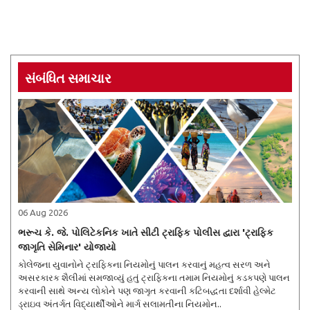
સંબંધિત સમાચાર
06 Aug 2026
ભરૂચ કે. જે. પોલિટેકનિક ખાતે સીટી ટ્રાફિક પોલીસ દ્વારા 'ટ્રાફિક
જાગૃતિ સેમિનાર' યોજાયો
કોલેજના યુવાનોને ટ્રાફિકના નિયમોનું પાલન કરવાનું મહત્વ સરળ અને
અસરકારક શૈલીમાં સમજાવ્યું હતું ટ્રાફિકના તમામ નિયમોનું કડકપણે પાલન
કરવાની સાથે અન્ય લોકોને પણ જાગૃત કરવાની કટિબદ્ધતા દર્શાવી હેલ્મેટ
ડ્રાઇવ અંતર્ગત વિદ્યાર્થીઓને માર્ગ સલામતીના નિયમોન..