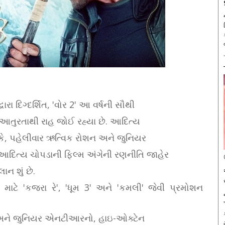
.
રા દિગ્દર્શિત, 'વોર 2' આ વર્ષની સૌથી
ની આતુરતાથી રાહ જોઈ રહ્યા છે. આદિત્ય
 કે, પહેલીવાર ઋત્વિક રોશન અને જુનિયર
દિત્ય ચોપડાની ફિલ્મ અંગેની રણનીતિ જાહેર
ન શું છે.
ાટે 'કજરા રે', 'ધૂમ 3' અને 'કમલી' જેવી પ્રમોશન
શન અને જુનિયર એનટીઆરનો, હાઇ-ઓક્ટેન