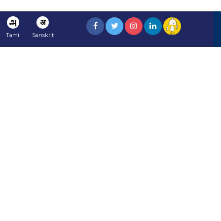
அ
अ
Tamil
Sanskrit