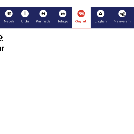
अ
ا
ಆ
ఆ
આ
A
എ
Nepali
Urdu
Kannada
Telugu
Gujrati
English
Malayalam