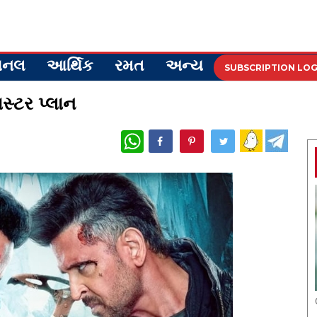
ેશનલ
આર્થિક
રમત
અન્ય
SUBSCRIPTION LOG
ાસ્ટર પ્લાન
WhatsApp