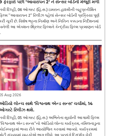
9 ફેરફારો પછી 'આવારાપન 2' ને સેન્સર બોર્ડની મંજૂરી મળી
નવી દિલ્હી, 06 ઓગસ્ટ (હિ.સ.) ઇમરાન હાશ્મીની બહુપ્રતીક્ષિત
ફિલ્મ ''આવારાપન 2'' રિલીઝ પહેલાં સેન્સર બોર્ડની પ્રક્રિયા પૂર્ણ
કરી ચૂકી છે. વિશેષ ભટ્ટના નિર્માણ અને નિતિન કક્કડના નિર્દેશનમાં
બનેલી આ એક્શન-થ્રિલર ફિલ્મને કેન્દ્રીય ફિલ્મ પ્રમાણન બોર્ડ
.
05 Aug 2026
ઓડિયો લોન્ચ સાથે 'વિશ્વનાથ એન્ડ સન્સ' ચર્ચામાં, 14
ઓગસ્ટે રિલીઝ થશે.
નવી દિલ્હી, 05 ઓગસ્ટ (હિ.સ.) અભિનેતા સૂર્યાની આગામી ફિલ્મ
''વિશ્વનાથ એન્ડ સન્સ''નો ઓડિયો લોન્ચ કાર્યક્રમ, તમિલનાડુના
કોઈમ્બતૂરમાં ભવ્ય રીતે આયોજિત કરવામાં આવ્યો. કાર્યક્રમમાં
મોટી સંખ્યામાં ચાહકોએ ભાગ લીધો. આ પ્રસંગે દિગ્દર્શક વેંકી