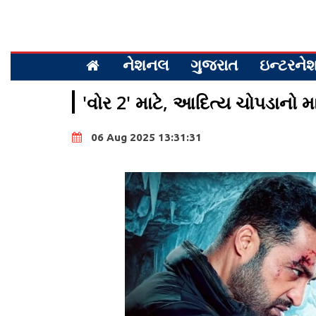
નેશનલ
ગુજરાત
ઇન્ટરન
'વોર 2' માટે, આદિત્ય ચોપડાનો મ
06 Aug 2025 13:31:31