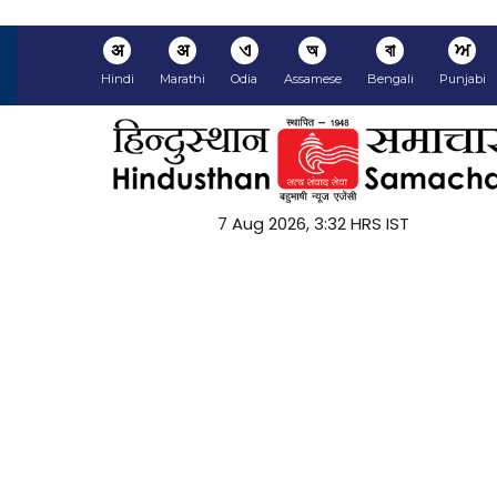
अ
अ
ଏ
অ
বা
ਅ
Hindi
Marathi
Odia
Assamese
Bengali
Punjabi
7 Aug 2026, 3:33 HRS IST