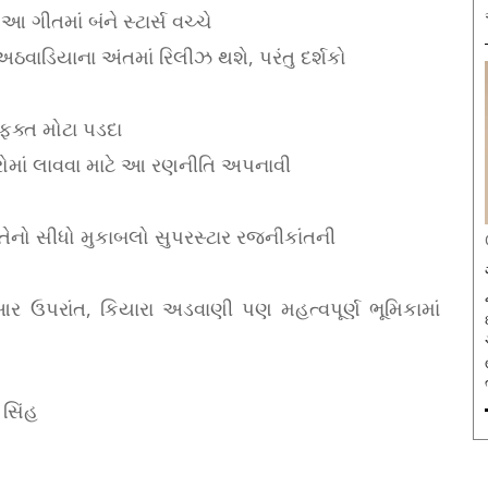
આ ગીતમાં બંને સ્ટાર્સ વચ્ચે
ાડિયાના અંતમાં રિલીઝ થશે, પરંતુ દર્શકો
ફક્ત મોટા પડદા
ટરોમાં લાવવા માટે આ રણનીતિ અપનાવી
ેનો સીધો મુકાબલો સુપરસ્ટાર રજનીકાંતની
 ઉપરાંત, કિયારા અડવાણી પણ મહત્વપૂર્ણ ભૂમિકામાં
 સિંહ