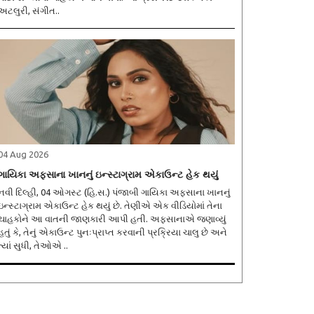
અટલુરી, સંગીત..
04 Aug 2026
ગાયિકા અફસાના ખાનનું ઇન્સ્ટાગ્રામ એકાઉન્ટ હેક થયું
નવી દિલ્હી, 04 ઓગસ્ટ (હિ.સ.) પંજાબી ગાયિકા અફસાના ખાનનું
ઇન્સ્ટાગ્રામ એકાઉન્ટ હેક થયું છે. તેણીએ એક વીડિયોમાં તેના
ચાહકોને આ વાતની જાણકારી આપી હતી. અફસાનાએ જણાવ્યું
હતું કે, તેનું એકાઉન્ટ પુનઃપ્રાપ્ત કરવાની પ્રક્રિયા ચાલુ છે અને
ત્યાં સુધી, તેઓએ ..