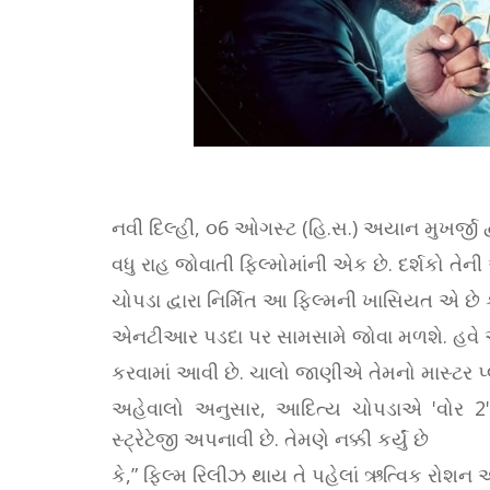
નવી દિલ્હી, ૦6 ઓગસ્ટ (હિ.સ.) અયાન મુખર્જી દ્વા
વધુ રાહ જોવાતી ફિલ્મોમાંની એક છે. દર્શકો તે
ચોપડા દ્વારા નિર્મિત આ ફિલ્મની ખાસિયત એ છે
એનટીઆર પડદા પર સામસામે જોવા મળશે. હવે આ
કરવામાં આવી છે. ચાલો જાણીએ તેમનો માસ્ટર પ્લા
અહેવાલો અનુસાર, આદિત્ય ચોપડાએ 'વોર 2' મ
સ્ટ્રેટેજી અપનાવી છે. તેમણે નક્કી કર્યું છે
કે,” ફિલ્મ રિલીઝ થાય તે પહેલાં ઋત્વિક રો