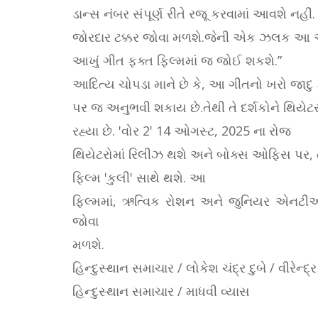
ડાન્સ નંબર સંપૂર્ણ રીતે રજૂ કરવામાં આવશે નહીં. 
જોરદાર ટક્કર જોવા મળશે.જેની એક ઝલક આ અઠવ
આખું ગીત ફક્ત ફિલ્મમાં જ જોઈ શકશે.”
આદિત્ય ચોપડા માને છે કે, આ ગીતનો ખરો જાદુ 
પર જ અનુભવી શકાય છે.તેથી તે દર્શકોને થિયે
રહ્યા છે. 'વોર 2' 14 ઓગસ્ટ, 2025 ના રોજ
થિયેટરોમાં રિલીઝ થશે અને બોક્સ ઓફિસ પર, ત
ફિલ્મ 'કુલી' સાથે થશે. આ
ફિલ્મમાં, ઋત્વિક રોશન અને જુનિયર એનટીઆર
જોવા
મળશે.
હિન્દુસ્થાન સમાચાર / લોકેશ ચંદ્ર દુબે / વીરેન્દ્ર
હિન્દુસ્થાન સમાચાર / માધવી વ્યાસ