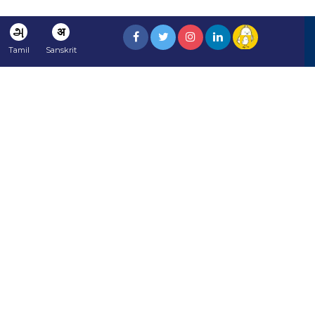
அ
अ
Tamil
Sanskrit