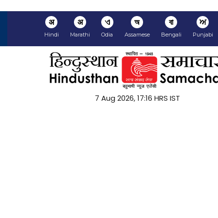
अ
अ
ଏ
অ
বা
ਅ
Hindi
Marathi
Odia
Assamese
Bengali
Punjabi
7 Aug 2026, 17:16 HRS IST