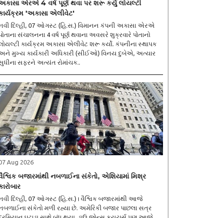
અકાસા એરએ 4 વર્ષ પૂર્ણ થવા પર શરૂ કર્યું લોયલ્ટી
કાર્યક્રમ 'અકાસા એલીવેટ'
નવી દિલ્હી, 07 ઓગસ્ટ (હિ.સ.) વિમાનન કંપની અકાસા એરએ
પોતાના સંચાલનના 4 વર્ષ પૂર્ણ થવાના અવસરે શુક્રવારે પોતાનો
લોયલ્ટી કાર્યક્રમ અકાસા એલીવેટ શરૂ કર્યો. કંપનીના સ્થાપક
અને મુખ્ય કાર્યકારી અધિકારી (સીઈઓ) વિનય દુબેએ, અત્યાર
સુધીના સફરને અત્યંત રોમાંચક..
07 Aug 2026
વૈશ્વિક બજારમાંથી નબળાઈના સંકેતો, એશિયામાં મિશ્ર
કારોબાર
નવી દિલ્હી, 07 ઓગસ્ટ (હિ.સ.)। વૈશ્વિક બજારમાંથી આજે
નબળાઈના સંકેતો મળી રહ્યા છે. અમેરિકી બજાર પાછલા સત્ર
દરમિયાન ઘટાડા સાથે બંધ થયા. ડાઉ જોન્સ ફ્યુચર્સ પણ આજે