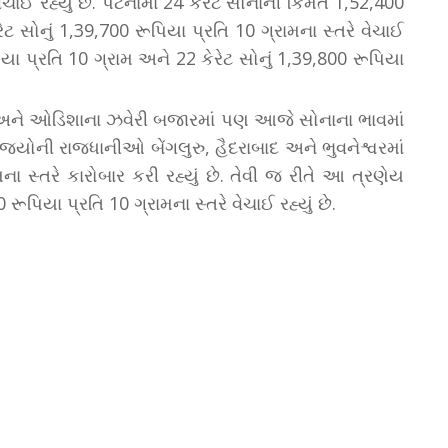
ેચાઈ રહ્યું છે. પટનામાં 24 કેરેટ સોનાની કિંમત 1,52,400
રેટ સોનું 1,39,700 રૂપિયા પ્રતિ 10 ગ્રામના સ્તરે વેચાઈ
પિયા પ્રતિ 10 ગ્રામ અને 22 કેરેટ સોનું 1,39,800 રૂપિયા
ા અને ઓડિશાના ઝવેરી બજારમાં પણ આજે સોનાના ભાવમાં
ાજ્યોની રાજધાનીઓ બેંગલુરુ, હૈદરાબાદ અને ભુવનેશ્વરમાં
મના સ્તરે કારોબાર કરી રહ્યું છે. તેવી જ રીતે આ ત્રણેય
રૂપિયા પ્રતિ 10 ગ્રામના સ્તરે વેચાઈ રહ્યું છે.