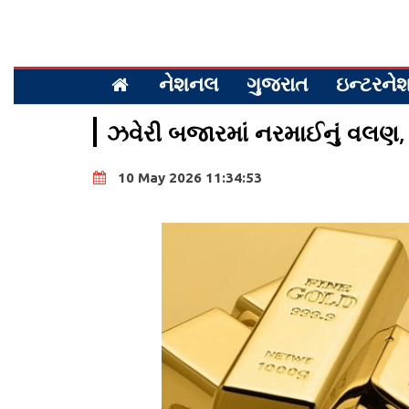
નેશનલ
ગુજરાત
ઇન્ટરન
ઝવેરી બજારમાં નરમાઈનું વલણ, 
10 May 2026 11:34:53