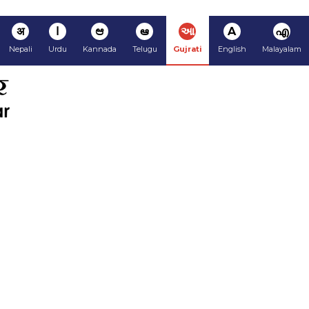
अ
ا
ಆ
ఆ
આ
A
എ
Nepali
Urdu
Kannada
Telugu
Gujrati
English
Malayalam