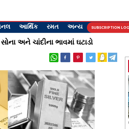
ેશનલ
આર્થિક
રમત
અન્ય
SUBSCRIPTION LOG
સોના અને ચાંદીના ભાવમાં ઘટાડો
WhatsApp