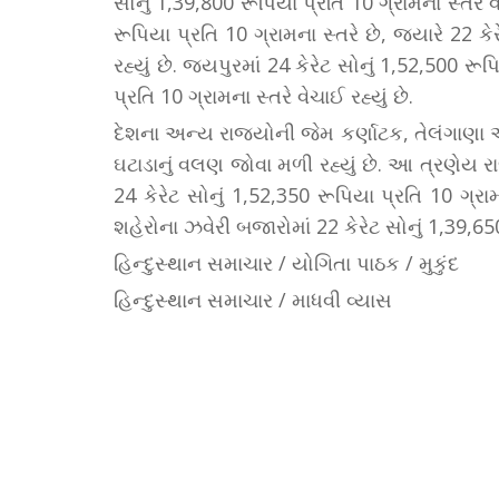
સોનું 1,39,800 રૂપિયા પ્રતિ 10 ગ્રામના સ્તરે વ
રૂપિયા પ્રતિ 10 ગ્રામના સ્તરે છે, જ્યારે 22 કે
રહ્યું છે. જયપુરમાં 24 કેરેટ સોનું 1,52,500 રૂ
પ્રતિ 10 ગ્રામના સ્તરે વેચાઈ રહ્યું છે.
દેશના અન્ય રાજ્યોની જેમ કર્ણાટક, તેલંગાણ
ઘટાડાનું વલણ જોવા મળી રહ્યું છે. આ ત્રણેય ર
24 કેરેટ સોનું 1,52,350 રૂપિયા પ્રતિ 10 ગ્રા
શહેરોના ઝવેરી બજારોમાં 22 કેરેટ સોનું 1,39,650 
હિન્દુસ્થાન સમાચાર / યોગિતા પાઠક / મુકુંદ
હિન્દુસ્થાન સમાચાર / માધવી વ્યાસ