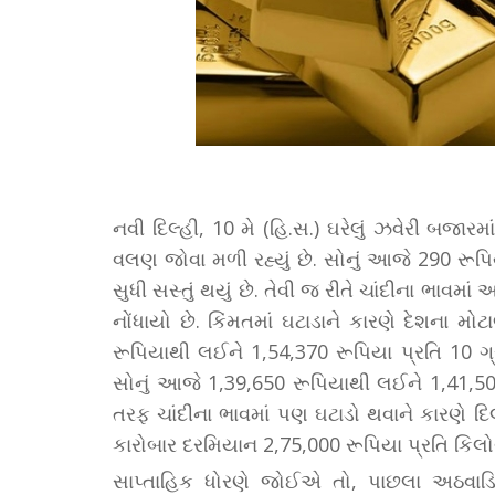
નવી દિલ્હી, 10 મે (હિ.સ.) ઘરેલું ઝવેરી બજ
વલણ જોવા મળી રહ્યું છે. સોનું આજે 290 રૂપિ
સુધી સસ્તું થયું છે. તેવી જ રીતે ચાંદીના ભાવમા
નોંધાયો છે. કિંમતમાં ઘટાડાને કારણે દેશના મ
રૂપિયાથી લઈને 1,54,370 રૂપિયા પ્રતિ 10 ગ્રામ
સોનું આજે 1,39,650 રૂપિયાથી લઈને 1,41,500 
તરફ ચાંદીના ભાવમાં પણ ઘટાડો થવાને કારણે
કારોબાર દરમિયાન 2,75,000 રૂપિયા પ્રતિ કિલોગ્
સાપ્તાહિક ધોરણે જોઈએ તો, પાછલા અઠવાડિયા