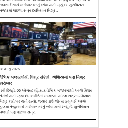
નબળાઈ સાથે કારોબાર કરતું જોવા મળી રહ્યું છે. યુરોપિયન
બજારમાં પાછલા સત્ર દરમિયાન મિશ્ર ..
06 Aug 2026
વૈશ્વિક બજારમાંથી મિશ્ર સંકેતો, એશિયામાં પણ મિશ્ર
કારોબાર
નવી દિલ્હી, 06 ઓગસ્ટ (હિ.સ.). વૈશ્વિક બજારમાંથી આજે મિશ્ર
સંકેતો મળી રહ્યા છે. અમેરિકી બજારમાં પાછલા સત્ર દરમિયાન
મિશ્ર કારોબાર થતો રહ્યો. જ્યારે ડાઉ જોન્સ ફ્યુચર્સ આજે
હાલમાં તેજી સાથે કારોબાર કરતું જોવા મળી રહ્યું છે. યુરોપિયન
બજારો પણ પાછલા સત્ર..