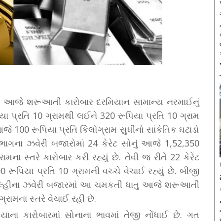
ારમાં આજે શરૂઆતી કારોબાર દરમિયાન સામાન્ય નરમાઈનું
યા પ્રતિ 10 ગ્રામથી લઈને 320 રૂપિયા પ્રતિ 10 ગ્રામ
ં આજે 100 રૂપિયા પ્રતિ કિલોગ્રામ સુધીનો સાંકેતિક ઘટાડો
ોટાભાગના ઝવેરી બજારોમાં 24 કેરેટ સોનું આજે 1,52,350
ના સ્તરે કારોબાર કરી રહ્યું છે. તેવી જ રીતે 22 કેરેટ
રૂપિયા પ્રતિ 10 ગ્રામની વચ્ચે વેચાઈ રહ્યું છે. બીજી
 દિલ્હીના ઝવેરી બજારમાં આ ચમકતી ધાતુ આજે શરૂઆતી
રામના સ્તરે વેચાઈ રહી છે.
ના કારોબારમાં સોનાના ભાવમાં તેજી નોંધાઈ છે. ગત