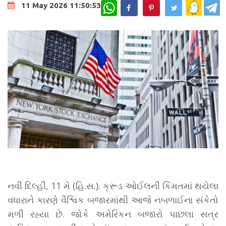
WhatsApp
11 May 2026 11:50:53
નવી દિલ્હી, 11 મે (હિ.સ.). ક્રૂડ ઓઈલની કિંમતમાં થયેલા
વધારાને કારણે વૈશ્વિક બજારમાંથી આજે નબળાઈના સંકેતો
મળી રહ્યા છે. જોકે અમેરિકન બજારો પાછલા સત્ર