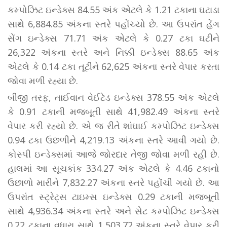
કમ્પોઝિટ ઇન્ડેક્સ 84.55 અંક એટલે કે 1.21 ટકાના ઘટાડા
સાથે 6,884.85 અંકના સ્તરે પહોંચ્યો છે. આ ઉપરાંત હેંગ
સેંગ ઇન્ડેક્સ 71.71 અંક એટલે કે 0.27 ટકા ઘટીને
26,322 અંકના સ્તરે અને નિક્કી ઇન્ડેક્સ 88.65 અંક
એટલે કે 0.14 ટકા તૂટીને 62,625 અંકના સ્તરે વેપાર કરતા
જોવા મળી રહ્યા છે.
બીજી તરફ, તાઈવાન વેઈટેડ ઇન્ડેક્સ 378.55 અંક એટલે
કે 0.91 ટકાની મજબૂતી સાથે 41,982.49 અંકના સ્તરે
વેપાર કરી રહ્યો છે. એ જ રીતે શાંઘાઈ કમ્પોઝિટ ઇન્ડેક્સ
0.94 ટકા ઉછળીને 4,219.13 અંકના સ્તરે આવી ગયો છે.
કોસ્પી ઇન્ડેક્સમાં આજે જોરદાર તેજી જોવા મળી રહી છે.
હાલમાં આ સૂચકાંક 334.27 અંક એટલે કે 4.46 ટકાનો
ઉછાળો મારીને 7,832.27 અંકના સ્તરે પહોંચી ગયો છે. આ
ઉપરાંત સ્ટ્રેટ્સ ટાઇમ્સ ઇન્ડેક્સ 0.29 ટકાની મજબૂતી
સાથે 4,936.34 અંકના સ્તરે અને સેટ કમ્પોઝિટ ઇન્ડેક્સ
0.22 ટકાના વધારા સાથે 1,503.72 અંકના સ્તરે વેપાર કરી