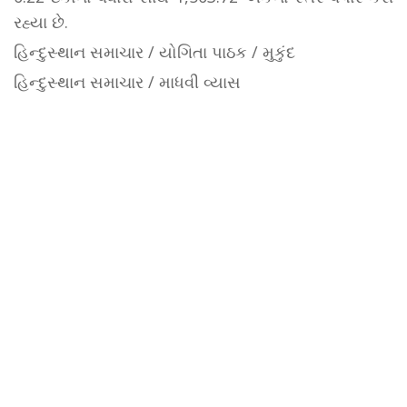
રહ્યા છે.
હિન્દુસ્થાન સમાચાર / યોગિતા પાઠક / મુકુંદ
હિન્દુસ્થાન સમાચાર / માધવી વ્યાસ