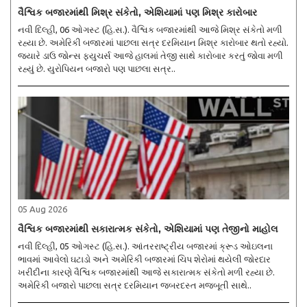
વૈશ્વિક બજારમાંથી મિશ્ર સંકેતો, એશિયામાં પણ મિશ્ર કારોબાર
નવી દિલ્હી, 06 ઓગસ્ટ (હિ.સ.). વૈશ્વિક બજારમાંથી આજે મિશ્ર સંકેતો મળી
રહ્યા છે. અમેરિકી બજારમાં પાછલા સત્ર દરમિયાન મિશ્ર કારોબાર થતો રહ્યો.
જ્યારે ડાઉ જોન્સ ફ્યુચર્સ આજે હાલમાં તેજી સાથે કારોબાર કરતું જોવા મળી
રહ્યું છે. યુરોપિયન બજારો પણ પાછલા સત્ર..
05 Aug 2026
વૈશ્વિક બજારમાંથી સકારાત્મક સંકેતો, એશિયામાં પણ તેજીનો માહોલ
નવી દિલ્હી, 05 ઓગસ્ટ (હિ.સ.). આંતરરાષ્ટ્રીય બજારમાં ક્રૂડ ઓઇલના
ભાવમાં આવેલો ઘટાડો અને અમેરિકી બજારમાં ચિપ શેરોમાં થયેલી જોરદાર
ખરીદીના કારણે વૈશ્વિક બજારમાંથી આજે સકારાત્મક સંકેતો મળી રહ્યા છે.
અમેરિકી બજારો પાછલા સત્ર દરમિયાન જબરદસ્ત મજબૂતી સાથે..