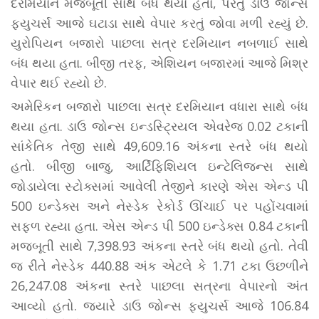
દરમિયાન મજબૂતી સાથે બંધ થયા હતા, પરંતુ ડાઉ જોન્સ
ફ્યુચર્સ આજે ઘટાડા સાથે વેપાર કરતું જોવા મળી રહ્યું છે.
યુરોપિયન બજારો પાછલા સત્ર દરમિયાન નબળાઈ સાથે
બંધ થયા હતા. બીજી તરફ, એશિયન બજારમાં આજે મિશ્ર
વેપાર થઈ રહ્યો છે.
અમેરિકન બજારો પાછલા સત્ર દરમિયાન વધારા સાથે બંધ
થયા હતા. ડાઉ જોન્સ ઇન્ડસ્ટ્રિયલ એવરેજ 0.02 ટકાની
સાંકેતિક તેજી સાથે 49,609.16 અંકના સ્તરે બંધ થયો
હતો. બીજી બાજુ, આર્ટિફિશિયલ ઇન્ટેલિજન્સ સાથે
જોડાયેલા સ્ટોક્સમાં આવેલી તેજીને કારણે એસ એન્ડ પી
500 ઇન્ડેક્સ અને નેસ્ડેક રેકોર્ડ ઊંચાઈ પર પહોંચવામાં
સફળ રહ્યા હતા. એસ એન્ડ પી 500 ઇન્ડેક્સ 0.84 ટકાની
મજબૂતી સાથે 7,398.93 અંકના સ્તરે બંધ થયો હતો. તેવી
જ રીતે નેસ્ડેક 440.88 અંક એટલે કે 1.71 ટકા ઉછળીને
26,247.08 અંકના સ્તરે પાછલા સત્રના વેપારનો અંત
આવ્યો હતો. જ્યારે ડાઉ જોન્સ ફ્યુચર્સ આજે 106.84