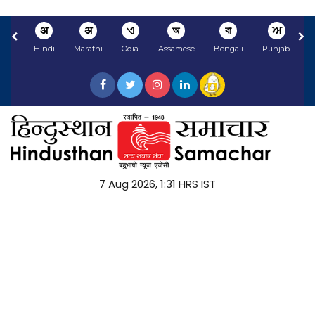
अ
अ
ଏ
অ
বা
ਅ
Hindi
Marathi
Odia
Assamese
Bengali
Punjabi
N
7 Aug 2026, 1:31 HRS IST