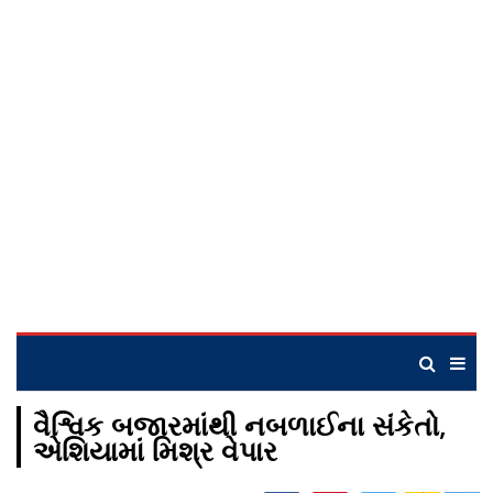
વૈશ્વિક બજારમાંથી નબળાઈના સંકેતો,
એશિયામાં મિશ્ર વેપાર