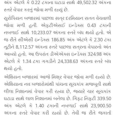
અંક એટલે કે 0.22 ટકાના ઘટાડા સાથે 49,502.32 અંકના
સ્તરે વેપાર કરતું જોવા મળી રહ્યું છે.
યુરોપિયન બજારમાં પાછલા સત્ર દરમિયાન સતત વેચવાલી
જોવા મળી હતી. એફટીએસઈ ઇન્ડેક્સ 0.43 ટકાની
નબળાઈ સાથે 10,233.07 અંકના સ્તરે બંધ થયો હતો. એ
જ રીતે સીએસી ઇન્ડેક્સ 186.85 અંક એટલે કે 2.30 ટકા
તૂટીને 8,112.57 અંકના સ્તરે પાછલા સત્રના વેપારનો અંત
આવ્યો હતો. આ ઉપરાંત ડીએએક્સ ઇન્ડેક્સ 324.98 અંક
એટલે કે 1.34 ટકા ગગડીને 24,338.63 અંકના સ્તરે બંધ
થયો હતો.
એશિયન બજારમાં આજે મિશ્ર વેપાર જોવા મળી રહ્યો છે.
એશિયાના નવ બજારોમાંથી પાંચના સૂચકાંક મજબૂતી સાથે
લીલા નિશાનમાં વેપાર કરી રહ્યા છે, જ્યારે ચાર સૂચકાંક
ઘટાડા સાથે લાલ નિશાનમાં બનેલા છે. ગિફ્ટ નિફ્ટી 339.50
અંક એટલે કે 1.40 ટકાની નબળાઈ સાથે 23,900.50
અંકના સ્તરે વેપાર કરી રહ્યો છે. તેવી જ રીતે જકાર્તા