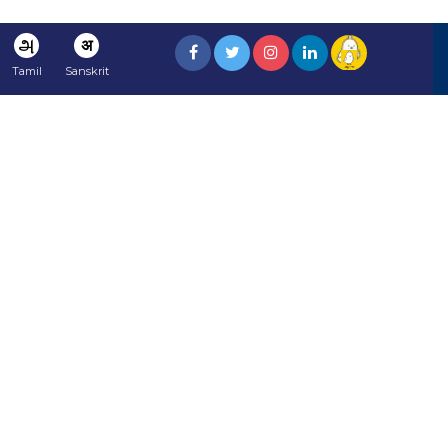
அ
अ
Tamil
Sanskrit