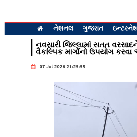
નેશનલ
ગુજરાત
ઇન્ટરન
નવસારી જિલ્લામાં સતત વરસાદને 
વૈકલ્પિક માર્ગોનો ઉપયોગ કરવા
07 Jul 2026 21:25:55