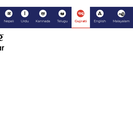
अ
ا
ಆ
ఆ
આ
A
എ
Nepali
Urdu
Kannada
Telugu
Gujrati
English
Malayalam