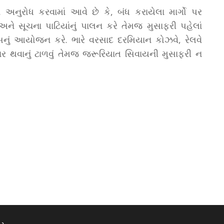
ને અનુરોધ કરવામાં આવે છે કે, બંધ કરાયેલા માર્ગો પર
ને સૂચના પાટિયાંનું પાલન કરે તેમજ મુસાફરી પહેલાં
વાસનું આયોજન કરે. ભારે વરસાદ દરમિયાન કોઝવે, રેલવે
ર થવાનું ટાળવું તેમજ જરૂરિયાત સિવાયની મુસાફરી ન