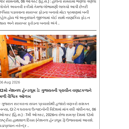
ગીર સોમનાથ, 06 ઓગસ્ટ (હિ.સ.) : હાલના સમયમાં ભણેલા ગણેલા
લોકોને અવનવી સ્કીમો તેમજ લોભામણી લાલચો આપી છેતરી
રૂપિયા પડાવવાના સાયબર ફોડના બનાવો મોટા પ્રમાણમાં બની
હેલ હોય જે અનુસંધાને જીલ્લામાં કોઈ સાથે નાણાકિય ફોડ ન
થાય અને સાયબર ફ્રોડના બનાવો અંગે ..
06 Aug 2026
12મો નેશનલ હૅન્ડલૂમ ડે: ગુજરાતની પ્રાચીન વણાટકળાને
મળી વૈશ્વિક ઓળખ
- ગુજરાત સરકારના સઘન પ્રયાસોથી હજારો વણકરો સશક્ત
બન્યા, GI ટેગ ધરાવતા ઉત્પાદનોની વિદેશમાં માંગ વધી ગાંધીનગર, 06
ઓગસ્ટ (હિ.સ.) : 7મી ઓગસ્ટ, 2026ના રોજ સમગ્ર દેશમાં 12મો
રાષ્ટ્રીય હાથશાળ દિવસ (નેશનલ હૅન્ડલૂમ ડે) ઉજવવામાં આવશે.
વડાપ્રધાન નરેન્દ્ર ..