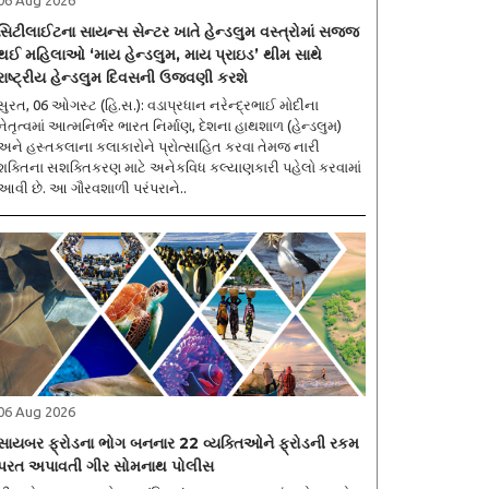
સિટીલાઈટના સાયન્સ સેન્ટર ખાતે હેન્ડલુમ વસ્ત્રોમાં સજ્જ
થઈ મહિલાઓ ‘માય હેન્ડલુમ, માય પ્રાઇડ’ થીમ સાથે
રાષ્ટ્રીય હેન્ડલુમ દિવસની ઉજવણી કરશે
સુરત, 06 ઓગસ્ટ (હિ.સ.): વડાપ્રધાન નરેન્દ્રભાઈ મોદીના
નેતૃત્વમાં આત્મનિર્ભર ભારત નિર્માણ, દેશના હાથશાળ (હેન્ડલુમ)
અને હસ્તકલાના કલાકારોને પ્રોત્સાહિત કરવા તેમજ નારી
શક્તિના સશક્તિકરણ માટે અનેકવિધ કલ્યાણકારી પહેલો કરવામાં
આવી છે. આ ગૌરવશાળી પરંપરાને..
06 Aug 2026
સાયબર ફ્રોડના ભોગ બનનાર 22 વ્યક્તિઓને ફ્રોડની રકમ
પરત અપાવતી ગીર સોમનાથ પોલીસ