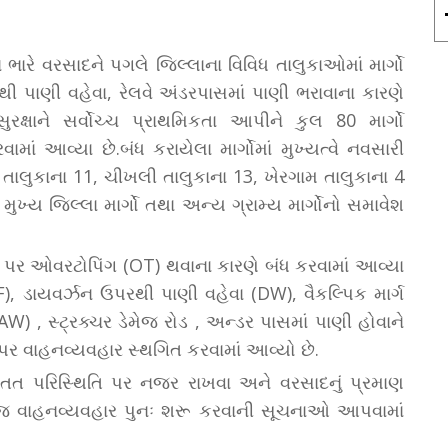
 ભારે વરસાદને પગલે જિલ્લાના વિવિધ તાલુકાઓમાં માર્ગો
 પાણી વહેવા, રેલવે અંડરપાસમાં પાણી ભરાવાના કારણે
ુરક્ષાને સર્વોચ્ચ પ્રાથમિકતા આપીને કુલ 80 માર્ગો
ાં આવ્યા છે.બંધ કરાયેલા માર્ગોમાં મુખ્યત્વે નવસારી
 તાલુકાના 11, ચીખલી તાલુકાના 13, ખેરગામ તાલુકાના 4
મુખ્ય જિલ્લા માર્ગો તથા અન્ય ગ્રામ્ય માર્ગોનો સમાવેશ
ઝવે પર ઓવરટોપિંગ (OT) થવાના કારણે બંધ કરવામાં આવ્યા
F), ડાયવર્ઝન ઉપરથી પાણી વહેવા (DW), વૈકલ્પિક માર્ગ
W) , સ્ટ્રક્ચર ડેમેજ રોડ , અન્ડર પાસમાં પાણી હોવાને
પર વાહનવ્યવહાર સ્થગિત કરવામાં આવ્યો છે.
ે સતત પરિસ્થિતિ પર નજર રાખવા અને વરસાદનું પ્રમાણ
બાદ જ વાહનવ્યવહાર પુનઃ શરૂ કરવાની સૂચનાઓ આપવામાં