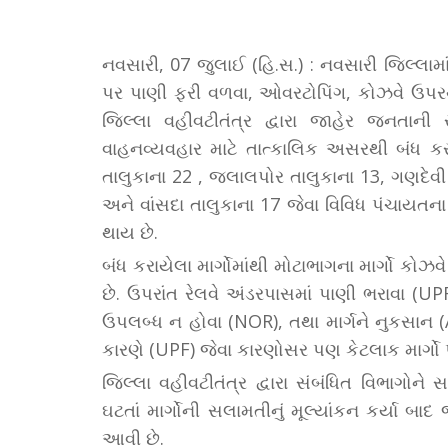
નવસારી, 07 જુલાઈ (હિ.સ.) : નવસારી જિલ્લામાં
પર પાણી ફરી વળવા, ઓવરટોપિંગ, કોઝવે ઉપરથી
જિલ્લા વહીવટીતંત્ર દ્વારા જાહેર જનતાની સ
વાહનવ્યવહાર માટે તાત્કાલિક અસરથી બંધ કરવામ
તાલુકાના 22 , જલાલપોર તાલુકાના 13, ગણદેવી
અને વાંસદા તાલુકાના 17 જેવા વિવિધ પંચાયતના 
થાય છે.
બંધ કરાયેલા માર્ગોમાંથી મોટાભાગના માર્ગો કો
છે. ઉપરાંત રેલવે અંડરપાસમાં પાણી ભરાવા (UP
ઉપલબ્ધ ન હોવા (NOR), તથા માર્ગને નુકસાન (A
કારણે (UPF) જેવા કારણોસર પણ કેટલાક માર્ગો 
જિલ્લા વહીવટીતંત્ર દ્વારા સંબંધિત વિભાગોન
ઘટતાં માર્ગોની સલામતીનું મૂલ્યાંકન કર્યા 
આવી છે.