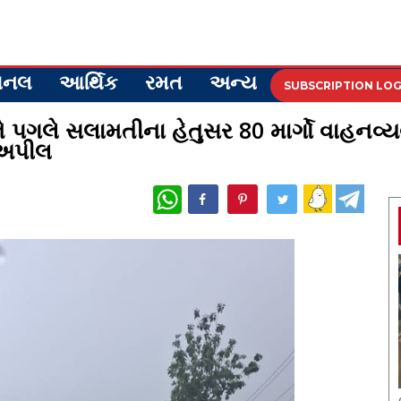
ેશનલ
આર્થિક
રમત
અન્ય
SUBSCRIPTION LOG
પગલે સલામતીના હેતુસર 80 માર્ગો વાહનવ્યવ
 અપીલ
WhatsApp