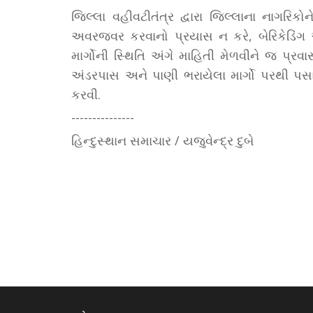
જિલ્લા વહીવટીતંત્ર દ્વારા જિલ્લાના નાગરિકો
અવરજવર કરવાનો પ્રયાસ ન કરે, બેરિકેડિંગ અ
માર્ગોની સ્થિતિ અંગે માહિતી મેળવીને જ પ્ર
અંડરપાસ અને પાણી ભરાયેલા માર્ગો પરથી પસા
કરવી.
---------------
હિન્દુસ્થાન સમાચાર / યજુવેન્દ્ર દુબે