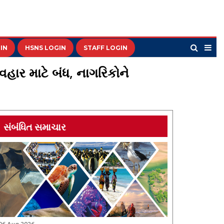
IN
HSNS LOGIN
STAFF LOGIN
હાર માટે બંધ, નાગરિકોને
સંબંધિત સમાચાર
06 Aug 2026