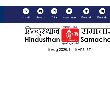
अ
अ
ଏ
অ
বা
ਅ
Hindi
Marathi
Odia
Assamese
Bengali
Punjabi
6 Aug 2026, 14:16 HRS IST