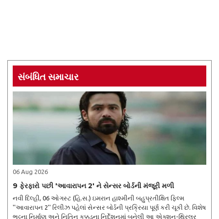
સંબંધિત સમાચાર
06 Aug 2026
9 ફેરફારો પછી 'આવારાપન 2' ને સેન્સર બોર્ડની મંજૂરી મળી
નવી દિલ્હી, 06 ઓગસ્ટ (હિ.સ.) ઇમરાન હાશ્મીની બહુપ્રતીક્ષિત ફિલ્મ
''આવારાપન 2'' રિલીઝ પહેલાં સેન્સર બોર્ડની પ્રક્રિયા પૂર્ણ કરી ચૂકી છે. વિશેષ
ભટ્ટના નિર્માણ અને નિતિન કક્કડના નિર્દેશનમાં બનેલી આ એક્શન-થ્રિલર