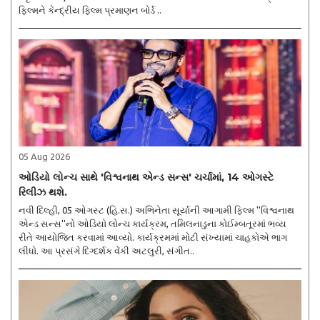
ફિલ્મને કેન્દ્રીય ફિલ્મ પ્રમાણન બોર્ડ ..
05 Aug 2026
ઓડિયો લોન્ચ સાથે 'વિશ્વનાથ એન્ડ સન્સ' ચર્ચામાં, 14 ઓગસ્ટે
રિલીઝ થશે.
નવી દિલ્હી, 05 ઓગસ્ટ (હિ.સ.) અભિનેતા સૂર્યાની આગામી ફિલ્મ ''વિશ્વનાથ
એન્ડ સન્સ''નો ઓડિયો લોન્ચ કાર્યક્રમ, તમિલનાડુના કોઈમ્બતૂરમાં ભવ્ય
રીતે આયોજિત કરવામાં આવ્યો. કાર્યક્રમમાં મોટી સંખ્યામાં ચાહકોએ ભાગ
લીધો. આ પ્રસંગે દિગ્દર્શક વેંકી અટલુરી, સંગીત..