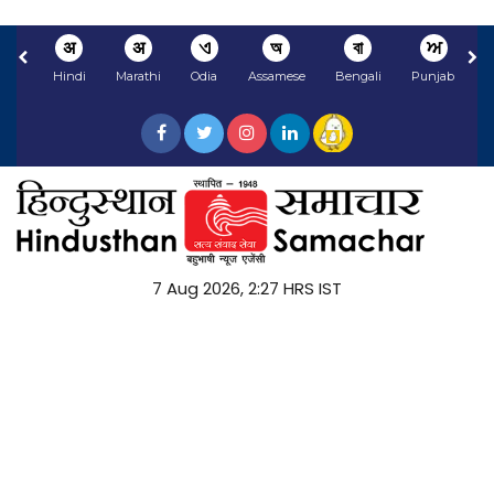
अ
अ
ଏ
অ
বা
ਅ
Hindi
Marathi
Odia
Assamese
Bengali
Punjabi
N
7 Aug 2026, 2:27 HRS IST