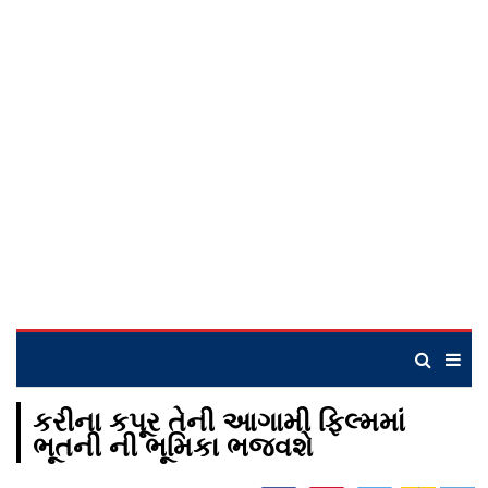
કરીના કપૂર તેની આગામી ફિલ્મમાં
ભૂતની ની ભૂમિકા ભજવશે