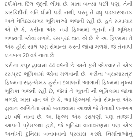
દર્શકોના દિલ જીતી લીધા છે. માતા બન્યા પછી પણ, તેની
કારકિર્દીની ગતિ ધીમી પડી નથી, પરંતુ તે વધુ પડકારજનક
અને વૈવિધ્યસભર ભૂમિકાઓ ભજવી રહી છે. હવે સમાચાર
એ છે કે, કરીના એક નવી ફિલ્મમાં ભૂતની ની ભૂમિકા
ભજવતી જોવા મળશે. રસપ્રદ વાત એ છે કે આ ફિલ્મમાં તે
એક હીરો સાથે પણ રોમાન્સ કરતી જોવા મળશે, જે તેનાથી
લગભગ 20 વર્ષ નાના છે.
કરીના કપૂર હાલમાં 44 વર્ષની છે અને ફરી એકવાર તે એક
રસપ્રદ ભૂમિકામાં જોવા મળવાની છે. કરીના 'બ્રહ્માસ્ત્ર'
ફિલ્મના સહ-લેખક હુસૈન દલાલની આગામી ફિલ્મમાં મુખ્ય
ભૂમિકા ભજવી રહી છે, જેમાં તે ભૂતની ની ભૂમિકામાં જોવા
મળશે. ખાસ વાત એ છે કે, આ ફિલ્મમાં તેનો રોમાન્સ એક
યુવાન અભિનેતા સાથે બતાવવામાં આવશે જે તેનાથી લગભગ
20 વર્ષ નાના છે. આ ફિલ્મ એક ડરામણી પણ તાજગી
આપતી પ્રેમકથા હશે, જે ભૂતિયા વાતાવરણમાં પણ એક
અનોખી દુનિયા બનાવવાનો પ્રયાસ કરશે. નિર્માતાઓનું