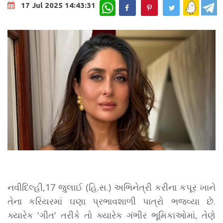
WhatsApp
17 Jul 2025 14:43:31
નવીદિલ્હી,17 જુલાઈ (હિ.સ.) અભિનેત્રી કરીના કપૂર ખાને
તેના કરિયરમાં ઘણા પ્રભાવશાળી પાત્રો ભજવ્યા છે.
ક્યારેક 'ગીત' તરીકે તો ક્યારેક ગંભીર ભૂમિકાઓમાં, તેણે