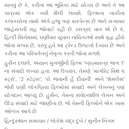
માનવું છે કે, કરીના આ ભૂમિકા માટે યોગ્ય છે અને તે આ
પાત્રમાં એક નવી શૈલી લાવશે. ફિલ્મના બાકીના
કલાકારોના નામો અંગે હજુ પણ સસ્પેન્સ છે અને સત્તાવાર
જાહેરાતની રાહ જોવાઈ રહી છે. રસપ્રદ વાત એ છે કે,
હિન્દી સિનેમામાં, ઘણીવાર યુવાન નાયિકાઓ સાથે વૃદ્ધ હીરો
જોવા મળ્યા છે, પરંતુ હવે આ ટ્રેન્ડ ઉલટતો દેખાય છે અને
કરીના આ પરિવર્તનનું નેતૃત્વ કરતી જોવા મળશે.
હુસૈન દલાલે, અયાન મુખર્જીની ફિલ્મ 'બ્રહ્માસ્ત્ર ભાગ 1'
ના સંવાદો લખ્યા હતા. આ ઉપરાંત, તેમણે 'માર્ગારેટ વિથ ધ
સ્ટ્રો', '2 સ્ટેટ્સ', 'યે જવાની હૈ દીવાની' અને 'શેમલેસ'
જેવી ઘણી લોકપ્રિય ફિલ્મોમાં સંવાદો અને લેખનનું પણ
યોગદાન આપ્યું છે. હુસૈન, તેમના સંવેદનશીલ લેખન અને
ઊંડા સંવાદો માટે જાણીતા છે, જે તેમની ફિલ્મોને એક ખાસ
ઓળખ આપે છે.
હિન્દુસ્થાન સમાચાર / લોકેશ ચંદ્ર દુબે / સુનીત નિગમ