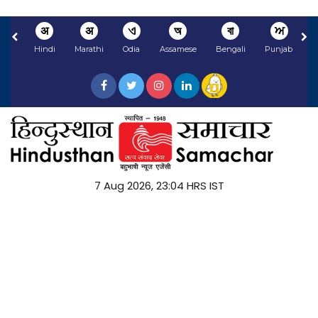
अ
अ
ଏ
অ
বা
ਅ
Hindi
Marathi
Odia
Assamese
Bengali
Punjabi
N
7 Aug 2026, 23:04 HRS IST