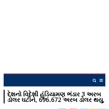
દેશનો વિદેશી હૂંડિયામણ ભંડાર 3 અરબ
ડોલર ઘટીને, 696.672 અરબ ડોલર થયુ,