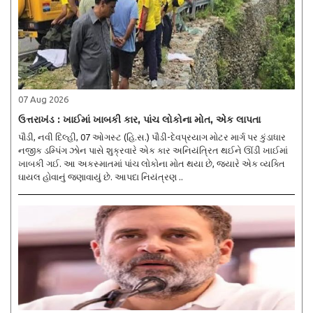
07 Aug 2026
ઉત્તરાખંડ : ખાઈમાં ખાબકી કાર, પાંચ લોકોના મોત, એક લાપતા
પૌડી, નવી દિલ્હી, 07 ઓગસ્ટ (હિ.સ.) પૌડી-દેવપ્રયાગ મોટર માર્ગ પર કુંડાધાર
નજીક ડમ્પિંગ ઝોન પાસે શુક્રવારે એક કાર અનિયંત્રિત થઈને ઊંડી ખાઈમાં
ખાબકી ગઈ. આ અકસ્માતમાં પાંચ લોકોના મોત થયા છે, જ્યારે એક વ્યક્તિ
ઘાયલ હોવાનું જણાવાયું છે. આપદા નિયંત્રણ ..