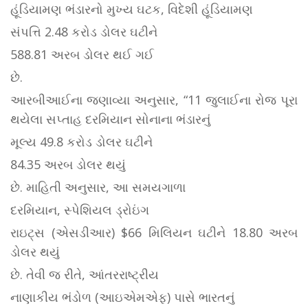
હૂંડિયામણ ભંડારનો મુખ્ય ઘટક, વિદેશી હૂંડિયામણ
સંપત્તિ 2.48 કરોડ ડોલર ઘટીને
588.81 અરબ ડોલર થઈ ગઈ
છે.
આરબીઆઈના જણાવ્યા અનુસાર, “11 જુલાઈના રોજ પૂરા
થયેલા સપ્તાહ દરમિયાન સોનાના ભંડારનું
મૂલ્ય 49.8 કરોડ ડોલર ઘટીને
84.35 અરબ ડોલર થયું
છે. માહિતી અનુસાર, આ સમયગાળા
દરમિયાન, સ્પેશિયલ ડ્રોઇંગ
રાઇટ્સ (એસડીઆર) $66 મિલિયન ઘટીને 18.80 અરબ
ડોલર થયું
છે. તેવી જ રીતે, આંતરરાષ્ટ્રીય
નાણાકીય ભંડોળ (આઇએમએફ) પાસે ભારતનું