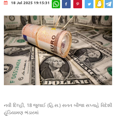
WhatsApp
18 Jul 2025 19:15:31
નવી દિલ્હી, 18 જુલાઈ (હિ.સ.) સતત બીજા સપ્તાહે વિદેશી
હૂંડિયામણ ભંડારમાં