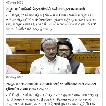
07 Aug 2026
રાહુલ ગાંધી શનિવારે વિદ્યાર્થીઓને સંબોધવા પ્રયાગરાજ જશે
નવી દિલ્હી, 07 ઓગસ્ટ (હિ.સ.) લોકસભામાં વિરોધ પક્ષના નેતા રાહુલ ગાંધી,
શનિવારે વિદ્યાર્થીઓને સંબોધવા ઉત્તર પ્રદેશના શહેર પ્રયાગરાજ જશે. આ
માહિતી રાહુલ ગાંધીએ શુક્રવારે પોતાના સોશિયલ મીડિયા પ્લેટફોર્મ ''એક્સ''
પર આપી હતી. તેમણે કહ્યું, હું કાલે પ્..
07 Aug 2026
સરહદ પાર આતંકવાદનો અંત આવે ત્યારે જ પાકિસ્તાન સાથે સામાન્ય
દ્વિપક્ષીય સંબંધો શક્ય : સરકાર
નવી દિલ્હી, 07 ઓગસ્ટ (હિ.સ.). કેન્દ્ર સરકારે શુક્રવારે લોકસભામાં જણાવ્યું
કે, પાકિસ્તાન સાથે સામાન્ય દ્વિપક્ષીય સંબંધો ત્યારે જ શક્ય છે, જ્યારે તે
સરહદ પાર આતંકવાદ, શત્રુતા અને હિંસાથી મુક્ત વાતાવરણ સુનિશ્ચિત કરે.