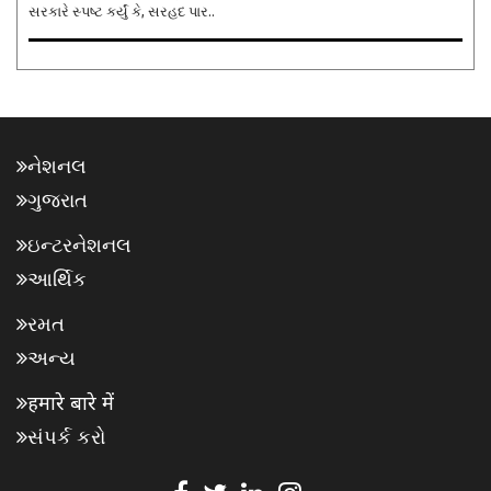
સરકારે સ્પષ્ટ કર્યું કે, સરહદ પાર..
નેશનલ
ગુજરાત
ઇન્ટરનેશનલ
આર્થિક
રમત
અન્ય
हमारे बारे में
સંપર્ક કરો