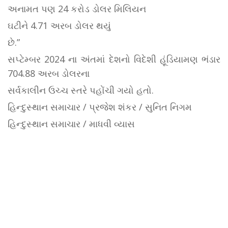
અનામત પણ 24 કરોડ ડોલર મિલિયન
ઘટીને 4.71 અરબ ડોલર થયું
છે.”
સપ્ટેમ્બર 2024 ના અંતમાં દેશનો વિદેશી હૂંડિયામણ ભંડાર
704.88 અરબ ડોલરના
સર્વકાલીન ઉચ્ચ સ્તરે પહોંચી ગયો હતો.
હિન્દુસ્થાન સમાચાર / પ્રજેશ શંકર / સુનિત નિગમ
હિન્દુસ્થાન સમાચાર / માધવી વ્યાસ