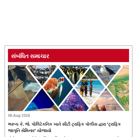
સંબંધિત સમાચાર
06 Aug 2026
ભરૂચ કે. જે. પોલિટેકનિક ખાતે સીટી ટ્રાફિક પોલીસ દ્વારા 'ટ્રાફિક
જાગૃતિ સેમિનાર' યોજાયો