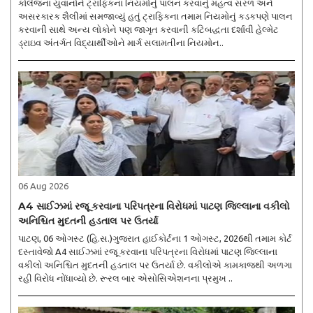
કોલેજના યુવાનોને ટ્રાફિકના નિયમોનું પાલન કરવાનું મહત્વ સરળ અને
અસરકારક શૈલીમાં સમજાવ્યું હતું ટ્રાફિકના તમામ નિયમોનું કડકપણે પાલન
કરવાની સાથે અન્ય લોકોને પણ જાગૃત કરવાની કટિબદ્ધતા દર્શાવી હેલ્મેટ
ડ્રાઇવ અંતર્ગત વિદ્યાર્થીઓને માર્ગ સલામતીના નિયમોન..
06 Aug 2026
A4 સાઈઝમાં રજૂ કરવાના પરિપત્રના વિરોધમાં પાટણ જિલ્લાના વકીલો
અનિશ્ચિત મુદતની હડતાલ પર ઉતર્યા
પાટણ, 06 ઓગસ્ટ (હિ.સ.)ગુજરાત હાઈકોર્ટના 1 ઓગસ્ટ, 2026થી તમામ કોર્ટ
દસ્તાવેજો A4 સાઈઝમાં રજૂ કરવાના પરિપત્રના વિરોધમાં પાટણ જિલ્લાના
વકીલો અનિશ્ચિત મુદતની હડતાલ પર ઉતર્યા છે. વકીલોએ કામકાજથી અળગા
રહી વિરોધ નોંધાવ્યો છે. રૂરલ બાર એસોસિએશનના પ્રમુખ ..