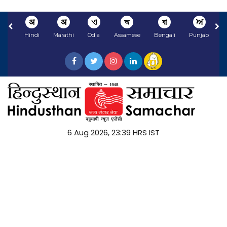
अ
अ
ଏ
অ
বা
ਅ
Hindi
Marathi
Odia
Assamese
Bengali
Punjabi
N
6 Aug 2026, 23:39 HRS IST