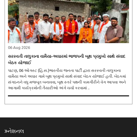
06 Aug 2026
સરસ્વતી તાલુકાના વામૈયા-અઘારમાં ભાજપની બૂથ પ્રમુખો સાથે સંવાદ
બેઠક યોજાઈ
પાટણ, 06 ઓગસ્ટ (હિ.સ.)ભારતીય જનતા પાર્ટી દ્વારા સરસ્વતી તાલુકાના
વામૈયા અને અઘાર ગામે બૂથ પ્રમુખો સાથે સંવાદ બેઠક યોજાઈ હતી. બેઠકમાં
સંગઠનને વધુ મજબૂત બનાવવા, બૂથ સ્તરે પક્ષની કામગીરીને વેગ આપવા અને
આગામી કાર્યક્રમોની તૈયારીઓ અંગે ચર્ચા કરવામાં ..
નેશનલ