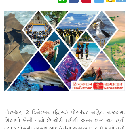
પોરબંદર, 2 ડિસેમ્બર (હિ.સ.) પોરબંદર સહિત રાજયમા
શિયાળો બેસી ગયો છે થોડી ઠંડીની અસર શરૂ થઇ હતી
ત્યાં કમોસમી વરસાદ બાદ ઠંડીના અસરમા ઘટાડો થયો હતો