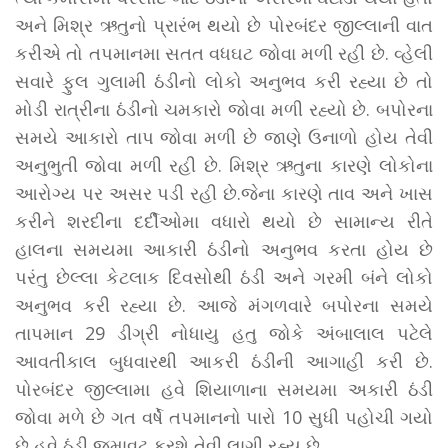
અને મિશ્ર ઋતુનો પ્રારંભ થયો છે પોરબંદર જીલ્લાની વાત
કરીએ તો તપમાનમા સતત વધઘટ જોવા મળી રહી છે. વ્હેલી
સવારે ફુલ ગુલામી ઠંડીનો લોકો અનુભવ કરી રહ્યા છે તો
મોડી રાત્રીના ઠંડીનો ચમકારો જોવા મળી રહ્યો છે. બપોરના
સમયે આકારો તાપ જોવા મળી છે જાણે ઉનાળો હોય તેવી
અનુભુતી જોવા મળી રહી છે. મિશ્ર ઋતુના કારણે લોકોના
આરોગ્ય પર અસર પડી રહી છે.જેના કારણે તાવ અને ખાસ
કરીને શરદીના દર્દીઓમા વધારો થયો છે સામાન્ય રીતે
હાલના સમયમા આકારી ઠંડીનો અનુભવ કરતા હોય છે
પરંતુ છેલ્લા કેટલાક દિવસોથી ઠંડી અને ગરમી બંને લોકો
અનુભવ કરી રહ્યા છે. આજે મંગળવારે બપોરના સમયે
તાપમાન 29 ડીગ્રી નોધાયુ હતુ જોકે અંબાલાલ પટેલે
આવતીકાલ બુધવારથી આકરી ઠંડીની આગાહી કરી છે.
પોરબંદર જીલ્લામા હવે શિયાળાના સમયમા અકારી ઠંડી
જોવા મળે છે ગત વર્ષે તપમાનનો પારો 10 સુધી પહોચી ગયો
છે હવે ઠંડી જમાવટ કરશે તેવી લાગી રહ્યુ છે.