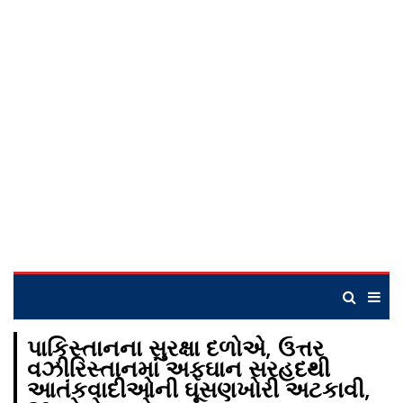
પાકિસ્તાનના સુરક્ષા દળોએ, ઉત્તર
વઝીરિસ્તાનમાં અફઘાન સરહદથી
આતંકવાદીઓની ઘૂસણખોરી અટકાવી,