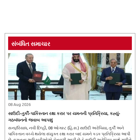
સંબંધિત સમાચાર
08 Aug 2026
સાઉદી-તુર્કી-પાકિસ્તાન રક્ષા કરાર પર યમનની પ્રતિક્રિયા, કહ્યું-
ગઠબંધનનો જવાબ આપશું
સના/રિયાધ, નવી દિલ્હી, 08 ઓગસ્ટ (હિ.સ.) સાઉદી અરેબિયા, તુર્કી અને
પાકિસ્તાન વચ્ચે થયેલા સંયુક્ત રક્ષા કરાર બાદ યમને કડક પ્રતિક્રિયા આપી
છે. યમનના અધિકારીઓએ ચેતવણી આપી છે કે સાઉદી અરેબિયા સાથે મળીને