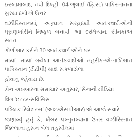
ઇસ્લામાબાદ, નવી દિલ્હી, 04 જુલાઈ (હિ.સ.) પાકિસ્તાનના
સુરક્ષા દળોએ ઉત્તર
વઝીરિસ્તાનમાં, અફઘાન સરહદથી આતંકવાદીઓની
ઘૂસણખોરીને નિષ્ફળ બનાવી. આ દરમિયાન, સૈનિકોએ
સતત
ગોળીબાર કરીને 30 આતંકવાદીઓને ઠાર
માર્યા. માર્યા ગયેલા આતંકવાદીઓ તહરીક-એ-તાલિબાન
પાકિસ્તાન (ટીટીપી) સાથે સંકળાયેલા
હોવાનું કહેવાય છે.
ડોન અખબારના સમાચાર અનુસાર,”સેનાની મીડિયા
વિંગ 'ઇન્ટર-સર્વિસિસ
પબ્લિક રિલેશન્સ' (આઇએસપીઆર) એ આજે ​​સવારે
જણાવ્યું હતું કે, ખૈબર પખ્તુનખ્વાના ઉત્તર વઝીરિસ્તાન
જિલ્લાના હસન ખેલ તહસીલમાં