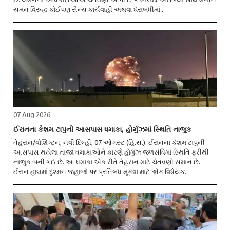
યમન વિરુદ્ધ કોઈપણ સૈન્ય કાર્યવાહી અથવા ઘેરાબંધીમાં..
07 Aug 2026
ઈરાનના કેશમ ટાપુની આસપાસ ધમાકા, હોર્મુઝમાં સ્થિતિ નાજુક
તેહરાન/વોશિંગ્ટન, નવી દિલ્હી, 07 ઓગસ્ટ (હિ.સ.). ઈરાનના કેશમ ટાપુની
આસપાસ થયેલા તાજા ધમાકાઓને કારણે હોર્મુઝ જળસંધિમાં સ્થિતિ ફરીથી
નાજુક બની ગઈ છે. આ ધમાકા એક રીતે તેહરાન માટે ચેતવણી સમાન છે.
ઈરાન હાલમાં દુશ્મન જહાજો પર પ્રતિબંધ મૂકવા માટે એક વિધેયક..