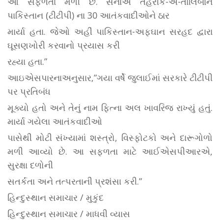
આ સફળતા મળી છે. સેનાએ તહરીક-એ-તાલિબાન
પાકિસ્તાન (ટીટીપી) ના 30 આતંકવાદીઓને ઠાર
માર્યા હતા. જેઓ અહીં પાકિસ્તાન-અફઘાન સરહદ દ્વારા
ઘૂસણખોરી કરવાનો પ્રયાસ કરી
રહ્યા હતા.”
આઇએસપારનાઅનુસાર,”ગયા વર્ષે જુલાઈમાં સરકારે ટીટીપી
પર પ્રતિબંધ
મૂક્યો હતો અને તેનું નામ ફિત્ના અલ ખાવરિજ રાખ્યું હતું.
માર્યા ગયેલા આતંકવાદીઓ
પાસેથી મોટી સંખ્યામાં શસ્ત્રો, વિસ્ફોટકો અને દારૂગોળો
મળી આવ્યો છે. આ સફળતા માટે આઈએસપીઆરએ,
સુરક્ષા દળોની
સતર્કતા અને તત્પરતાની પ્રશંસા કરી.”
હિન્દુસ્થાન સમાચાર / મુકુંદ
હિન્દુસ્થાન સમાચાર / માધવી વ્યાસ