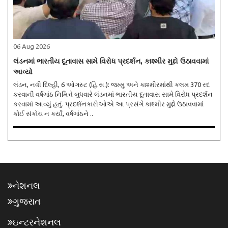
06 Aug 2026
લંડનમાં ભારતીય દૂતાવાસ સામે વિરોધ પ્રદર્શન, કાશ્મીર મુદ્દો ઉઠાવવામાં
આવ્યો
લંડન, નવી દિલ્હી, 6 ઓગસ્ટ (હિ.સ.): જમ્મુ અને કાશ્મીરમાંથી કલમ 370 રદ
કરવાની વર્ષગાંઠ નિમિત્તે બુધવારે લંડનમાં ભારતીય દૂતાવાસ સામે વિરોધ પ્રદર્શન
કરવામાં આવ્યું હતું. પ્રદર્શનકારીઓએ આ પ્રસંગે કાશ્મીર મુદ્દો ઉઠાવવામાં
કોઈ સંકોચ ન કર્યો, વર્ષગાંઠને ..
નેશનલ
ગુજરાત
ઇન્ટરનેશનલ