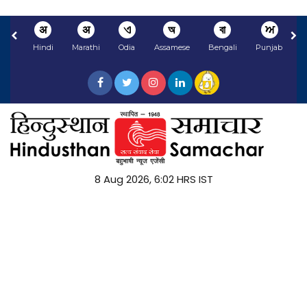
अ
अ
ଏ
অ
বা
ਅ
Hindi
Marathi
Odia
Assamese
Bengali
Punjabi
N
8 Aug 2026, 6:02 HRS IST