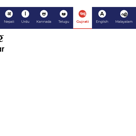
अ
ا
ಆ
ఆ
આ
A
എ
Nepali
Urdu
Kannada
Telugu
Gujrati
English
Malayalam