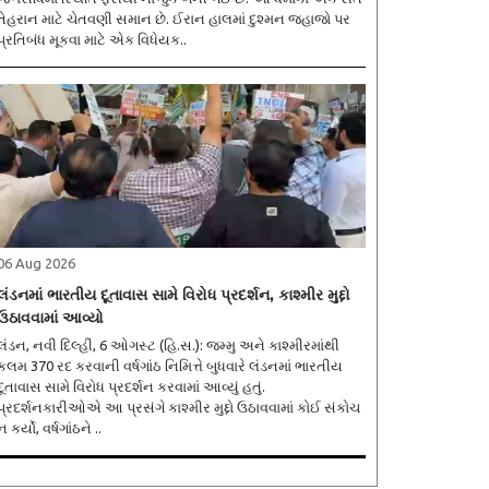
તેહરાન માટે ચેતવણી સમાન છે. ઈરાન હાલમાં દુશ્મન જહાજો પર
પ્રતિબંધ મૂકવા માટે એક વિધેયક..
06 Aug 2026
લંડનમાં ભારતીય દૂતાવાસ સામે વિરોધ પ્રદર્શન, કાશ્મીર મુદ્દો
ઉઠાવવામાં આવ્યો
લંડન, નવી દિલ્હી, 6 ઓગસ્ટ (હિ.સ.): જમ્મુ અને કાશ્મીરમાંથી
કલમ 370 રદ કરવાની વર્ષગાંઠ નિમિત્તે બુધવારે લંડનમાં ભારતીય
દૂતાવાસ સામે વિરોધ પ્રદર્શન કરવામાં આવ્યું હતું.
પ્રદર્શનકારીઓએ આ પ્રસંગે કાશ્મીર મુદ્દો ઉઠાવવામાં કોઈ સંકોચ
ન કર્યો, વર્ષગાંઠને ..