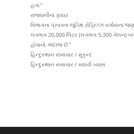
હતા.”
રાજધાનીના ફાયર
વિભાગના પ્રવક્તા જુડિથ રોડ્રિગ્ઝ વર્ગાસના જણ
લગભગ 20,000 લિટર (લગભગ 5,300 ગેલન) 
હોવાનો અંદાજ છે.”
હિન્દુસ્થાન સમાચાર / મુકુન્દ
હિન્દુસ્થાન સમાચાર / માધવી વ્યાસ