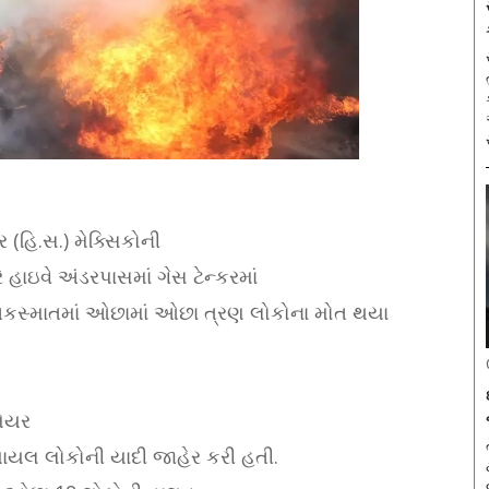
ર (હિ.સ.) મેક્સિકોની
ે હાઇવે અંડરપાસમાં ગેસ ટેન્કરમાં
કસ્માતમાં ઓછામાં ઓછા ત્રણ લોકોના મોત થયા
મેયર
ઘાયલ લોકોની યાદી જાહેર કરી હતી.