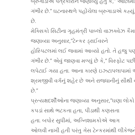
બ્રુગાડાએ પત્રકારોને જણાવ્યું હતું કે,” ઓછ
ગંભીર છે.” ઘટનાસ્થળે પહોંચેલા બ્રુગાડાએ કહ્
છે.
મેક્સિકો સિટીના ગૃહમંત્રી પાબ્લો વાઝક્વેઝ કૈમ
જણાવ્યા અનુસાર,”ટેન્કર ડ્રાઈવરને
હોસ્પિટલમાં લઈ જવામાં આવ્યો હતો. તે હજુ પણ
ગંભીર છે.” એવું જાણવા મળ્યું છે કે,” વિસ્ફ
લપેટાઈ ગયા હતા. આના કારણે ઇઝ્ટાપલાપામાં અં
શ્રમજીવી વર્ગનું શહેર છે અને રાજધાનીનું સૌથી વ
છે.”
પ્રત્યક્ષદર્શીઓના જણાવ્યા અનુસાર,”ઘણા લોકો
કપડાં સાથે ભટકતા હતા, પીડાથી કણસતા
હતા. બપોર સુધીમાં, અગ્નિશામકોએ આગ
ઓલવી નાખી હતી પરંતુ ગેસ ટેન્કરમાંથી લીકેજને