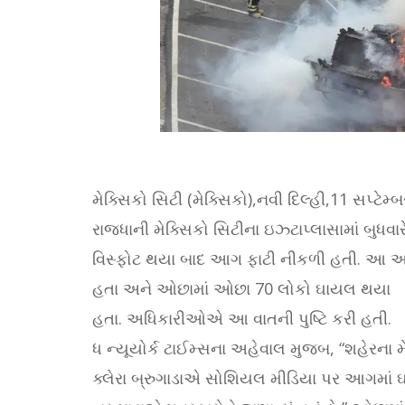
મેક્સિકો સિટી (મેક્સિકો),નવી દિલ્હી,11 સપ્ટેમ્બ
રાજધાની મેક્સિકો સિટીના ઇઝ્ટાપ્લાસામાં બુધવાર
વિસ્ફોટ થયા બાદ આગ ફાટી નીકળી હતી. આ અ
હતા અને ઓછામાં ઓછા 70 લોકો ઘાયલ થયા
હતા. અધિકારીઓએ આ વાતની પુષ્ટિ કરી હતી.
ધ ન્યૂયોર્ક ટાઈમ્સના અહેવાલ મુજબ, “શહેરના 
ક્લેરા બ્રુગાડાએ સોશિયલ મીડિયા પર આગમાં 