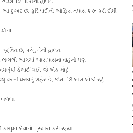
ામાં ઓછા 19 લોકોની હાલત
યું, આ દુઃખદ છે. ફરિયાદીની ઓફિસે તપાસ શરૂ કરી દીધી
ાચોના
 જીવિત છે, પરંતુ તેની હાલત
ોટ પછી લાગેલી આગમાં આસપાસના વાહનો પણ
ધાધૂંધી ફેલાઈ ગઈ, જે એક મોટું
ધુ વસ્તી ધરાવતું શહેર છે, જેમાં 18 લાખ લોકો રહે
 બળેલા
 કાબુમાં લેવાનો પ્રયાસ કરી રહ્યા