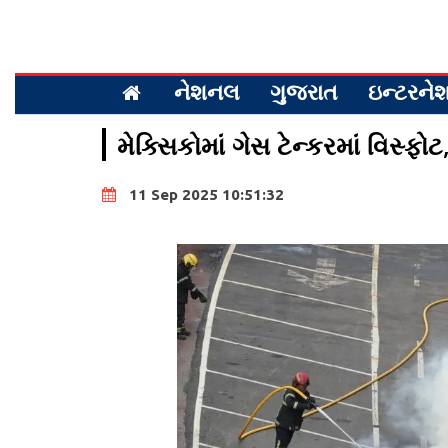
નેશનલ
ગુજરાત
ઇન્ટરન
મેક્સિકોમાં ગેસ ટેન્કરમાં વિસ્ફ
11 Sep 2025 10:51:32