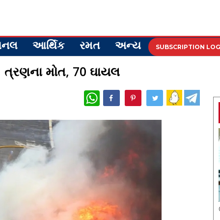
ેશનલ
આર્થિક
રમત
અન્ય
SUBSCRIPTION LOG
ોટ, ત્રણના મોત, 70 ઘાયલ
WhatsApp