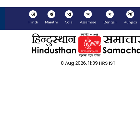
अ
अ
ଏ
অ
বা
ਅ
Hindi
Marathi
Odia
Assamese
Bengali
Punjabi
8 Aug 2026, 11:39 HRS IST