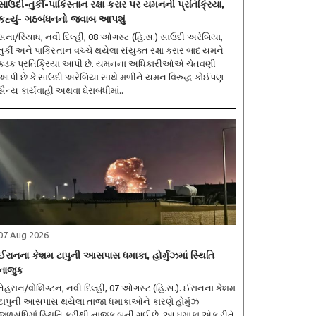
સાઉદી-તુર્કી-પાકિસ્તાન રક્ષા કરાર પર યમનની પ્રતિક્રિયા,
કહ્યું- ગઠબંધનનો જવાબ આપશું
સના/રિયાધ, નવી દિલ્હી, 08 ઓગસ્ટ (હિ.સ.) સાઉદી અરેબિયા,
તુર્કી અને પાકિસ્તાન વચ્ચે થયેલા સંયુક્ત રક્ષા કરાર બાદ યમને
કડક પ્રતિક્રિયા આપી છે. યમનના અધિકારીઓએ ચેતવણી
આપી છે કે સાઉદી અરેબિયા સાથે મળીને યમન વિરુદ્ધ કોઈપણ
સૈન્ય કાર્યવાહી અથવા ઘેરાબંધીમાં..
07 Aug 2026
ઈરાનના કેશમ ટાપુની આસપાસ ધમાકા, હોર્મુઝમાં સ્થિતિ
નાજુક
તેહરાન/વોશિંગ્ટન, નવી દિલ્હી, 07 ઓગસ્ટ (હિ.સ.). ઈરાનના કેશમ
ટાપુની આસપાસ થયેલા તાજા ધમાકાઓને કારણે હોર્મુઝ
જળસંધિમાં સ્થિતિ ફરીથી નાજુક બની ગઈ છે. આ ધમાકા એક રીતે