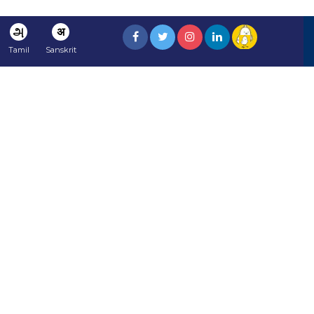
அ
अ
Tamil
Sanskrit