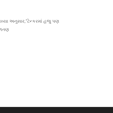
ાવ્યા અનુસાર,”ટેન્કરમાં હજુ પણ
બળતણ