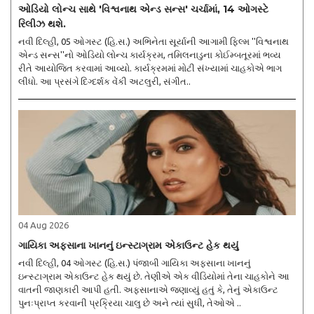
ઓડિયો લોન્ચ સાથે 'વિશ્વનાથ એન્ડ સન્સ' ચર્ચામાં, 14 ઓગસ્ટે
રિલીઝ થશે.
નવી દિલ્હી, 05 ઓગસ્ટ (હિ.સ.) અભિનેતા સૂર્યાની આગામી ફિલ્મ ''વિશ્વનાથ
એન્ડ સન્સ''નો ઓડિયો લોન્ચ કાર્યક્રમ, તમિલનાડુના કોઈમ્બતૂરમાં ભવ્ય
રીતે આયોજિત કરવામાં આવ્યો. કાર્યક્રમમાં મોટી સંખ્યામાં ચાહકોએ ભાગ
લીધો. આ પ્રસંગે દિગ્દર્શક વેંકી અટલુરી, સંગીત..
04 Aug 2026
ગાયિકા અફસાના ખાનનું ઇન્સ્ટાગ્રામ એકાઉન્ટ હેક થયું
નવી દિલ્હી, 04 ઓગસ્ટ (હિ.સ.) પંજાબી ગાયિકા અફસાના ખાનનું
ઇન્સ્ટાગ્રામ એકાઉન્ટ હેક થયું છે. તેણીએ એક વીડિયોમાં તેના ચાહકોને આ
વાતની જાણકારી આપી હતી. અફસાનાએ જણાવ્યું હતું કે, તેનું એકાઉન્ટ
પુનઃપ્રાપ્ત કરવાની પ્રક્રિયા ચાલુ છે અને ત્યાં સુધી, તેઓએ ..