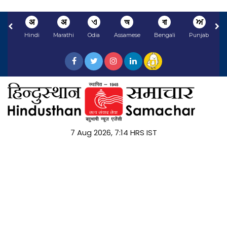
अ
अ
ଏ
অ
বা
ਅ
Hindi
Marathi
Odia
Assamese
Bengali
Punjabi
N
7 Aug 2026, 7:14 HRS IST