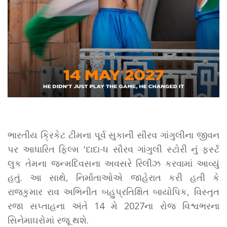
ભારતીય ક્રિકેટ ટીમના પૂર્વ સુકાની સૌરવ ગાંગુલીના જીવન
પર આધારિત ફિલ્મ 'દાદા-ધ સૌરવ ગાંગુલી સ્ટોરી નું ફર્સ્ટ
લુક તેમના જન્મદિવસના અવસરે રિલીઝ કરવામાં આવ્યું
હતું. આ સાથે, નિર્માતાઓએ જાહેરાત કરી હતી કે
રાજકુમાર રાવ અભિનીત બહુપ્રતિક્ષિત બાયોપિક, વિસ્તૃત
રજા સપ્તાહના અંતે 14 મે 2027ના રોજ વિશ્વભરના
સિનેમાઘરોમાં રજૂ થશે.