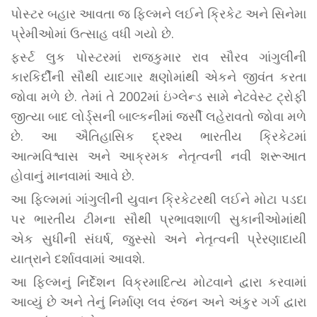
પોસ્ટર બહાર આવતા જ ફિલ્મને લઈને ક્રિકેટ અને સિનેમા
પ્રેમીઓમાં ઉત્સાહ વધી ગયો છે.
ફર્સ્ટ લુક પોસ્ટરમાં રાજકુમાર રાવ સૌરવ ગાંગુલીની
કારકિર્દીની સૌથી યાદગાર ક્ષણોમાંથી એકને જીવંત કરતા
જોવા મળે છે. તેમાં તે 2002માં ઇંગ્લેન્ડ સામે નેટવેસ્ટ ટ્રોફી
જીત્યા બાદ લોર્ડ્સની બાલ્કનીમાં જર્સી લહેરાવતો જોવા મળે
છે. આ ઐતિહાસિક દ્રશ્ય ભારતીય ક્રિકેટમાં
આત્મવિશ્વાસ અને આક્રમક નેતૃત્વની નવી શરૂઆત
હોવાનું માનવામાં આવે છે.
આ ફિલ્મમાં ગાંગુલીની યુવાન ક્રિકેટરથી લઈને મોટા પડદા
પર ભારતીય ટીમના સૌથી પ્રભાવશાળી સુકાનીઓમાંથી
એક સુધીની સંઘર્ષ, જુસ્સો અને નેતૃત્વની પ્રેરણાદાયી
યાત્રાને દર્શાવવામાં આવશે.
આ ફિલ્મનું નિર્દેશન વિક્રમાદિત્ય મોટવાને દ્વારા કરવામાં
આવ્યું છે અને તેનું નિર્માણ લવ રંજન અને અંકુર ગર્ગ દ્વારા