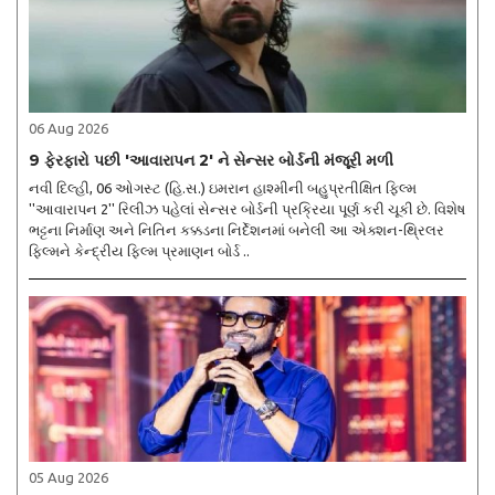
06 Aug 2026
9 ફેરફારો પછી 'આવારાપન 2' ને સેન્સર બોર્ડની મંજૂરી મળી
નવી દિલ્હી, 06 ઓગસ્ટ (હિ.સ.) ઇમરાન હાશ્મીની બહુપ્રતીક્ષિત ફિલ્મ
''આવારાપન 2'' રિલીઝ પહેલાં સેન્સર બોર્ડની પ્રક્રિયા પૂર્ણ કરી ચૂકી છે. વિશેષ
ભટ્ટના નિર્માણ અને નિતિન કક્કડના નિર્દેશનમાં બનેલી આ એક્શન-થ્રિલર
ફિલ્મને કેન્દ્રીય ફિલ્મ પ્રમાણન બોર્ડ ..
05 Aug 2026