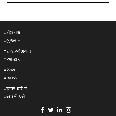
નેશનલ
ગુજરાત
ઇન્ટરનેશનલ
આર્થિક
રમત
અન્ય
हमारे बारे में
સંપર્ક કરો