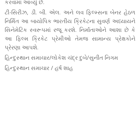
કરવામાં આવ્યું છે.
ટી-સિરીઝ, ડી. બી. એલ. અને લવ ફિલ્મ્સના બેનર હેઠળ
નિર્મિત આ બાયોપિક ભારતીય ક્રિકેટના સુવર્ણ અધ્યાયને
સિનેમેટિક સ્વરૂપમાં રજૂ કરશે. નિર્માતાઓને આશા છે કે
આ ફિલ્મ ક્રિકેટ પ્રેમીઓ તેમજ સામાન્ય પ્રેક્ષકોને
પ્રેરણા આપશે.
હિન્દુસ્થાન સમાચાર/લોકેશ ચંદ્ર દુબે/સુનીત નિગમ
હિન્દુસ્થાન સમાચાર / હર્ષ શાહ