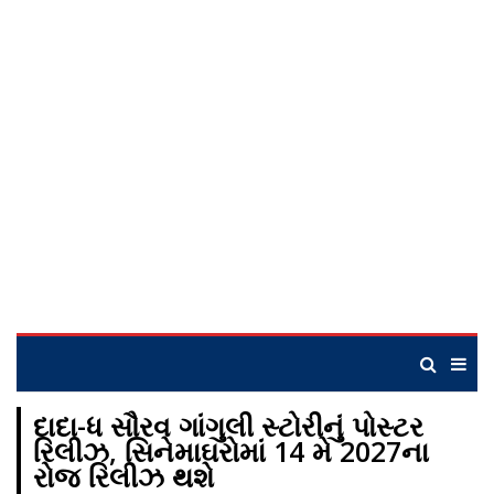
દાદા-ધ સૌરવ ગાંગુલી સ્ટોરીનું પોસ્ટર
રિલીઝ, સિનેમાઘરોમાં 14 મે 2027ના
રોજ રિલીઝ થશે