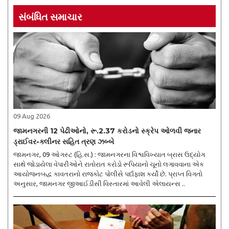
સંબંધિત સમાચાર
09 Aug 2026
જામનગરની 12 પેઢીઓનો, રૂ.2.37 કરોડનો સ્ક્રેપ ઓળવી જનાર
ડ્રાઈવર-ક્લીનર સહિત ત્રણ ઝબ્બે
જામનગર, 09 ઓગસ્ટ (હિ.સ.) : જામનગરના વિશ્વવિખ્યાત બ્રાસ ઉદ્યોગ
સાથે જોડાયેલા વેપારીઓને રાતોરાત કરોડો રૂપિયાનો ચૂનો લગાવવાના એક
આયોજનબદ્ધ કાવતરાનો રાજકોટ પોલીસે પર્દાફાશ કર્યો છે. પ્રાપ્ત વિગતો
અનુસાર, જામનગર જીઆઈડીસી વિસ્તારમાં આવેલી એલાયન્સ ..