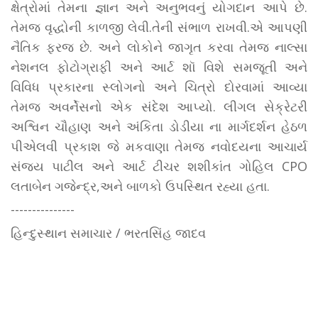
ક્ષેત્રોમાં તેમના જ્ઞાન અને અનુભવનું યોગદાન આપે છે.
તેમજ વૃદ્ધોની કાળજી લેવી.તેની સંભાળ રાખવી.એ આપણી
નૈતિક ફરજ છે. અને લોકોને જાગૃત કરવા તેમજ નાલ્સા
નેશનલ ફોટોગ્રાફી અને આર્ટ શૉ વિશે સમજૂતી અને
વિવિધ પ્રકારના સ્લોગનો અને ચિત્રો દોરવામાં આવ્યા
તેમજ અવર્નેસનો એક સંદેશ આપ્યો. લીગલ સેક્રેટરી
અશ્વિન ચૌહાણ અને અંકિતા ડોડીયા ના માર્ગદર્શન હેઠળ
પીએલવી પ્રકાશ જે મકવાણા તેમજ નવોદયના આચાર્ય
સંજય પાટીલ અને આર્ટ ટીચર શશીકાંત ગોહિલ CPO
લતાબેન ગજેન્દ્ર,અને બાળકો ઉપસ્થિત રહ્યા હતા.
---------------
હિન્દુસ્થાન સમાચાર / ભરતસિંહ જાદવ