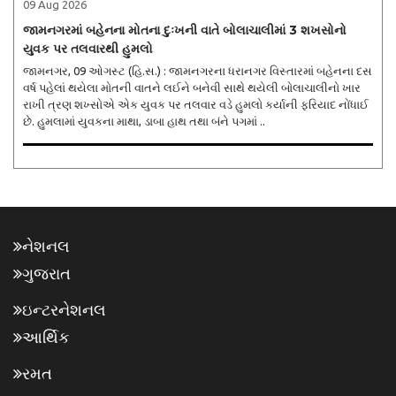
09 Aug 2026
જામનગરમાં બહેનના મોતના દુઃખની વાતે બોલાચાલીમાં 3 શખસોનો
યુવક પર તલવારથી હુમલો
જામનગર, 09 ઓગસ્ટ (હિ.સ.) : જામનગરના ધરાનગર વિસ્તારમાં બહેનના દસ
વર્ષ પહેલાં થયેલા મોતની વાતને લઈને બનેવી સાથે થયેલી બોલાચાલીનો ખાર
રાખી ત્રણ શખ્સોએ એક યુવક પર તલવાર વડે હુમલો કર્યાની ફરિયાદ નોંધાઈ
છે. હુમલામાં યુવકના માથા, ડાબા હાથ તથા બંને પગમાં ..
નેશનલ
ગુજરાત
ઇન્ટરનેશનલ
આર્થિક
રમત