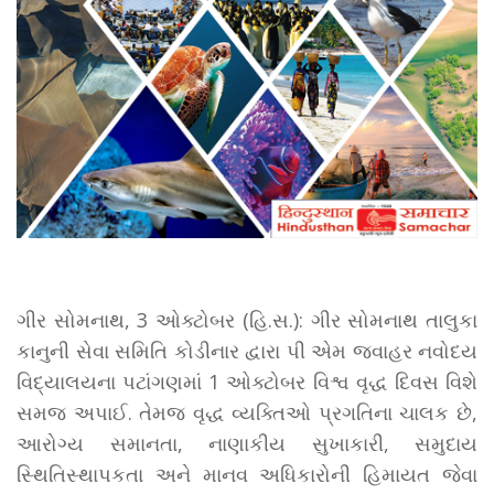
ગીર સોમનાથ, 3 ઓક્ટોબર (હિ.સ.): ગીર સોમનાથ તાલુકા
કાનુની સેવા સમિતિ કોડીનાર દ્વારા પી એમ જવાહર નવોદય
વિદ્યાલયના પટાંગણમાં 1 ઓક્ટોબર વિશ્વ વૃદ્ધ દિવસ વિશે
સમજ અપાઈ. તેમજ વૃદ્ધ વ્યક્તિઓ પ્રગતિના ચાલક છે,
આરોગ્ય સમાનતા, નાણાકીય સુખાકારી, સમુદાય
સ્થિતિસ્થાપકતા અને માનવ અધિકારોની હિમાયત જેવા