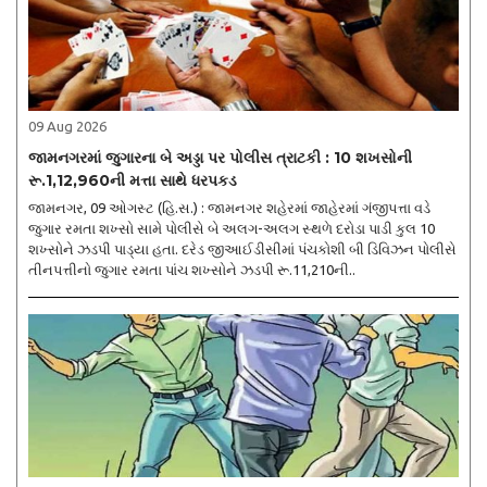
09 Aug 2026
જામનગરમાં જુગારના બે અડ્ડા પર પોલીસ ત્રાટકી : 10 શખસોની
રૂ.1,12,960ની મત્તા સાથે ધરપકડ
જામનગર, 09 ઓગસ્ટ (હિ.સ.) : જામનગર શહેરમાં જાહેરમાં ગંજીપત્તા વડે
જુગાર રમતા શખ્સો સામે પોલીસે બે અલગ-અલગ સ્થળે દરોડા પાડી કુલ 10
શખ્સોને ઝડપી પાડ્યા હતા. દરેડ જીઆઈડીસીમાં પંચકોશી બી ડિવિઝન પોલીસે
તીનપત્તીનો જુગાર રમતા પાંચ શખ્સોને ઝડપી રૂ.11,210ની..