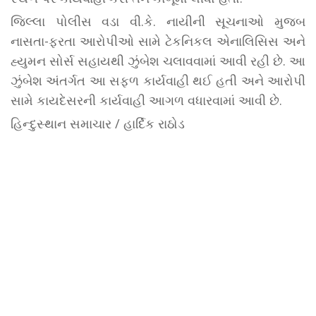
જિલ્લા પોલીસ વડા વી.કે. નાયીની સૂચનાઓ મુજબ
નાસતા-ફરતા આરોપીઓ સામે ટેકનિકલ એનાલિસિસ અને
હ્યુમન સોર્સ સહાયથી ઝુંબેશ ચલાવવામાં આવી રહી છે. આ
ઝુંબેશ અંતર્ગત આ સફળ કાર્યવાહી થઈ હતી અને આરોપી
સામે કાયદેસરની કાર્યવાહી આગળ વધારવામાં આવી છે.
હિન્દુસ્થાન સમાચાર / હાર્દિક રાઠોડ