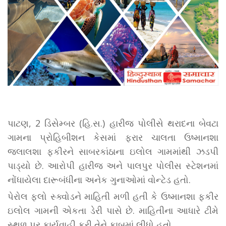
પાટણ, 2 ડિસેમ્બર (હિ.સ.) હારીજ પોલીસે થરાદના બેવટા
ગામના પ્રોહિબીશન કેસમાં ફરાર ચાલતા ઉષ્માનશા
જલાલશા ફકીરને સાબરકાંઠાના ઇલોલ ગામમાંથી ઝડપી
પાડ્યો છે. આરોપી હારીજ અને પાલપુર પોલીસ સ્ટેશનમાં
નોંધાયેલા દારૂબંધીના અનેક ગુનાઓમાં વોન્ટેડ હતો.
પેરોલ ફ્લો સ્ક્વોડને માહિતી મળી હતી કે ઉષ્માનશા ફકીર
ઇલોલ ગામની એકતા ડેરી પાસે છે. માહિતીના આધારે ટીમે
સ્થળ પર કાર્યવાહી કરી તેને કાબૂમાં લીધો હતો.