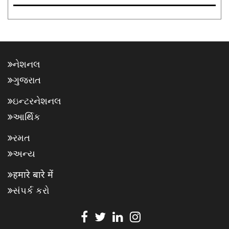
નેશનલ
ગુજરાત
ઇન્ટરનેશનલ
આર્થિક
રમત
અન્ય
हमारे बारे में
સંપર્ક કરો