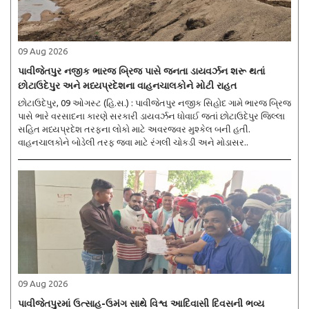
09 Aug 2026
પાવીજેતપુર નજીક ભારજ બ્રિજ પાસે જનતા ડાયવર્ઝન શરૂ થતાં
છોટાઉદેપુર અને મધ્યપ્રદેશના વાહનચાલકોને મોટી રાહત
છોટાઉદેપુર, 09 ઓગસ્ટ (હિ.સ.) : પાવીજેતપુર નજીક સિહોદ ગામે ભારજ બ્રિજ
પાસે ભારે વરસાદના કારણે સરકારી ડાયવર્ઝન ધોવાઈ જતાં છોટાઉદેપુર જિલ્લા
સહિત મધ્યપ્રદેશ તરફના લોકો માટે અવરજવર મુશ્કેલ બની હતી.
વાહનચાલકોને બોડેલી તરફ જવા માટે રંગલી ચોકડી અને મોડાસર..
09 Aug 2026
પાવીજેતપુરમાં ઉત્સાહ-ઉમંગ સાથે વિશ્વ આદિવાસી દિવસની ભવ્ય