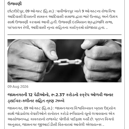
ઉજવણી
છોટાઉદેપુર, 09 ઓગસ્ટ (હિ.સ.) : પાવીજેતપુર ખાતે 9 ઓગસ્ટના રોજ વિશ્વ
આદિવાસી દિવસની સમસ્ત આદિવાસી સમાજ દ્વારા ભારે ઉત્સાહ અને ઉમંગ
સાથે ઉજવણી કરવામાં આવી હતી. ઉજવણી દરમિયાન શ્રદ્ધાંજલિ સભા,
પરંપરાગત રેલી, આદિવાસી નૃત્ય સહિતના કાર્યક્રમો યોજાયા હતા. ..
09 Aug 2026
જામનગરની 12 પેઢીઓનો, રૂ.2.37 કરોડનો સ્ક્રેપ ઓળવી જનાર
ડ્રાઈવર-ક્લીનર સહિત ત્રણ ઝબ્બે
જામનગર, 09 ઓગસ્ટ (હિ.સ.) : જામનગરના વિશ્વવિખ્યાત બ્રાસ ઉદ્યોગ
સાથે જોડાયેલા વેપારીઓને રાતોરાત કરોડો રૂપિયાનો ચૂનો લગાવવાના એક
આયોજનબદ્ધ કાવતરાનો રાજકોટ પોલીસે પર્દાફાશ કર્યો છે. પ્રાપ્ત વિગતો
અનુસાર, જામનગર જીઆઈડીસી વિસ્તારમાં આવેલી એલાયન્સ ..