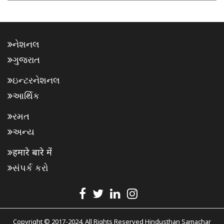
નેશનલ
ગુજરાત
ઇન્ટરનેશનલ
આર્થિક
રમત
અન્ય
हमारे बारे में
સંપર્ક કરો
Copyright © 2017-2024. All Rights Reserved Hindusthan Samachar