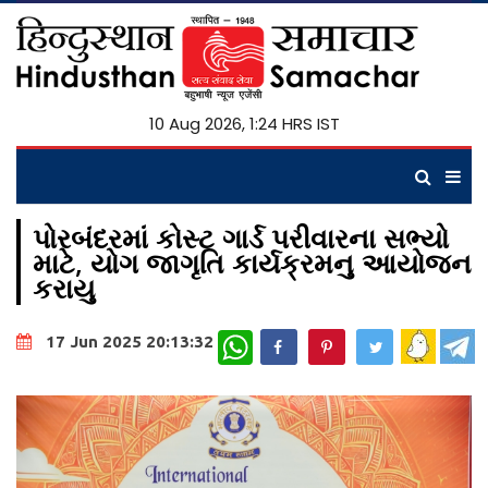
10 Aug 2026, 1:24 HRS IST
પોરબંદરમાં કોસ્ટ ગાર્ડ પરીવારના સભ્યો
માટે, યોગ જાગૃતિ કાર્યક્રમનુ આયોજન
કરાયુ
WhatsApp
17 Jun 2025 20:13:32