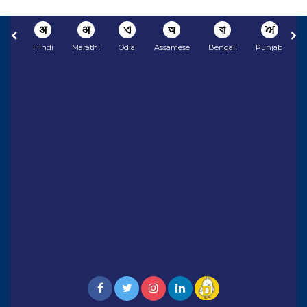
अ
अ
ଏ
অ
বা
ਅ
Hindi
Marathi
Odia
Assamese
Bengali
Punjabi
N