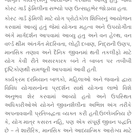
કોસ્ટ ગાર્ડ ફેમિલીના સભ્યો પણ ઉત્સાહભેર જોડાયા હતા.
કોસ્ટ ગાર્ડ ફેમિલી માટે યોગ પ્રોટોકોલ શિબિરનું આયોજન
કરવામાં આવ્યું હતું જેમાં યોગના મહત્વ અને ઉપયોગીતા
અંગે માર્ગદર્શન આપવામાં આવ્યુ હતુ અને વન હેલ્થ, વન
વર્લ્ડ થીમ અંતર્ગત મેદસ્વિતા, લોહી દબાણ, નિદ્રાની ઉણપ,
માનસિક તણાવ અને દૈનિક જીવનમાં થતી તકલીફો માટે
યોગ કેવી રીતે અસરકારક બને તે બાબત પર તબીબી
દૃષ્ટિકોણથી સમજૂતી આપવામાં આવી હતી.
કાર્યક્રમ દરમિયાન બાળકો, મહિલાઓ અને જવાનો દ્વારા
વિવિધ યોગાસનોના પ્રદર્શન સાથે યોગના લાભો વિશે
અનુભવ શેર કરવામાં આવ્યો હતો અને ઉપસ્થિત
અધિકારીઓએ યોગને જીવનશૈલીના અભિન્ન અંગ તરીકે
અપનાવવાની પ્રતિબદ્ધતા વ્યક્ત કરી હતી.ઉલ્લેખનિય છે
કે, યોગ માત્ર કસરત નહિ, પણ એક સંપૂર્ણ જીવન પદ્ધતિ
છે – તે શારીરિક, માનસિક અને આધ્યાત્મિક આરોગ્ય માટે