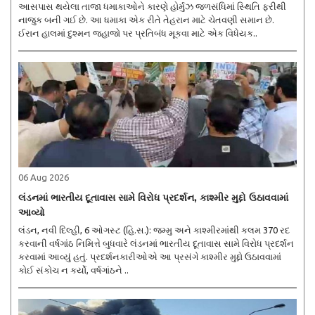
આસપાસ થયેલા તાજા ધમાકાઓને કારણે હોર્મુઝ જળસંધિમાં સ્થિતિ ફરીથી
નાજુક બની ગઈ છે. આ ધમાકા એક રીતે તેહરાન માટે ચેતવણી સમાન છે.
ઈરાન હાલમાં દુશ્મન જહાજો પર પ્રતિબંધ મૂકવા માટે એક વિધેયક..
06 Aug 2026
લંડનમાં ભારતીય દૂતાવાસ સામે વિરોધ પ્રદર્શન, કાશ્મીર મુદ્દો ઉઠાવવામાં
આવ્યો
લંડન, નવી દિલ્હી, 6 ઓગસ્ટ (હિ.સ.): જમ્મુ અને કાશ્મીરમાંથી કલમ 370 રદ
કરવાની વર્ષગાંઠ નિમિત્તે બુધવારે લંડનમાં ભારતીય દૂતાવાસ સામે વિરોધ પ્રદર્શન
કરવામાં આવ્યું હતું. પ્રદર્શનકારીઓએ આ પ્રસંગે કાશ્મીર મુદ્દો ઉઠાવવામાં
કોઈ સંકોચ ન કર્યો, વર્ષગાંઠને ..