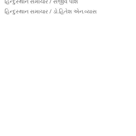
હિન્દુસ્થાન સમાચાર / સંજીવ પાશ
હિન્દુસ્થાન સમાચાર / ડો.હિતેશ એન.વ્યાસ