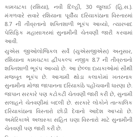
કામચટકા (રશિયા), નવી દિલ્હી, 30 જુલાઈ (હિ.સ.).
મંગળવારે સવારે રશિયાના પૂર્વીય દરિયાકાંઠાના વિસ્તારમાં
8.7 ની તીવ્રતાનો શક્તિશાળી ભૂકંપ આવ્યો, ત્યારબાદ
પેસિફિક મહાસાગરમાં સુનામીની ચેતવણી જારી કરવામાં
આવી.
યુએસ જીઓલોજિકલ સર્વે (યુએસજીએસ) અનુસાર,
રશિયાના કામચટકા દ્વીપકલ્પ નજીક 8.7 ની તીવ્રતાનો
શક્તિશાળી ભૂકંપ આવ્યો છે. આ છેલ્લા દાયકાઓમાં સૌથી
મજબૂત ભૂકંપ છે. આગામી થોડા કલાકોમાં ખતરનાક
સુનામીના મોજા જાપાનના દરિયાકાંઠે પહોંચવાની ધારણા છે.
જાપાન સરકારે પણ કટોકટી ચેતવણી જારી કરી છે, સુનામી
સલાહને ચેતવણીમાં બદલી છે. સરકારે લોકોને તાત્કાલિક
દરિયાકાંઠાના વિસ્તારો છોડી દેવાનો આદેશ આપ્યો છે.
અમેરિકાએ અલાસ્કા સહિત ઘણા વિસ્તારો માટે સુનામીની
ચેતવણી પણ જારી કરી છે.