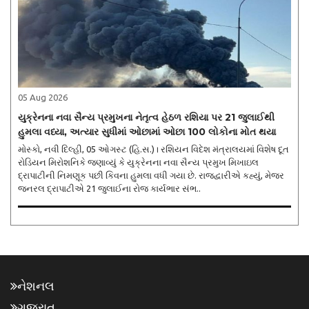
05 Aug 2026
યુક્રેનના નવા સૈન્ય પ્રમુખના નેતૃત્વ હેઠળ રશિયા પર 21 જુલાઈથી
હુમલા વધ્યા, અત્યાર સુધીમાં ઓછામાં ઓછા 100 લોકોના મોત થયા
મોસ્કો, નવી દિલ્હી, 05 ઓગસ્ટ (હિ.સ.)। રશિયન વિદેશ મંત્રાલયમાં વિશેષ દૂત
રોડિયન મિરોશનિકે જણાવ્યું કે યુક્રેનના નવા સૈન્ય પ્રમુખ મિખાઇલ
દ્રાપાટીની નિમણૂક પછી કિવના હુમલા વધી ગયા છે. રાજદ્વારીએ કહ્યું, મેજર
જનરલ દ્રાપાટીએ 21 જુલાઈના રોજ કાર્યભાર સંભ..
નેશનલ
ગુજરાત