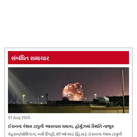
સંબંધિત સમાચાર
07 Aug 2026
ઈરાનના કેશમ ટાપુની આસપાસ ધમાકા, હોર્મુઝમાં સ્થિતિ નાજુક
તેહરાન/વોશિંગ્ટન, નવી દિલ્હી, 07 ઓગસ્ટ (હિ.સ.). ઈરાનના કેશમ ટાપુની