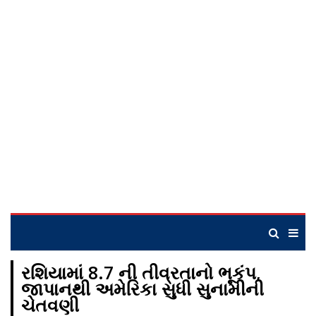
રશિયામાં 8.7 ની તીવ્રતાનો ભૂકંપ,
જાપાનથી અમેરિકા સુધી સુનામીની
ચેતવણી