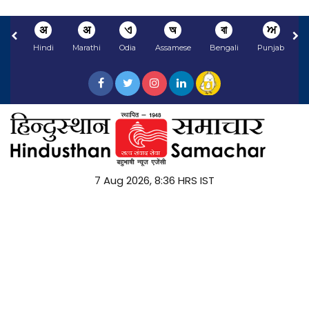
अ
अ
ଏ
অ
বা
ਅ
Hindi
Marathi
Odia
Assamese
Bengali
Punjabi
N
7 Aug 2026, 8:36 HRS IST