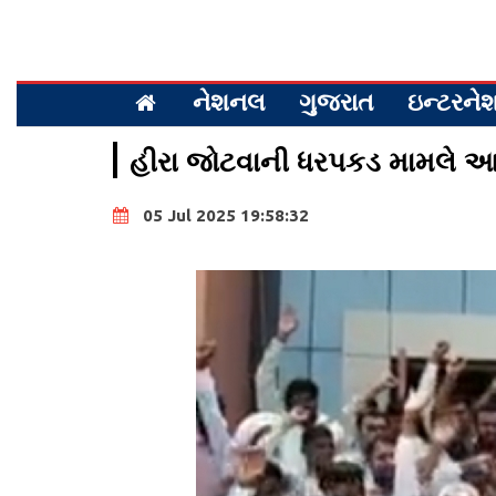
નેશનલ
ગુજરાત
ઇન્ટરન
હીરા જોટવાની ધરપકડ મામલે આ
05 Jul 2025 19:58:32