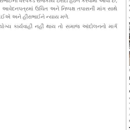
ાભાઈની ધરપકડ રાજકીય ઇરાદા હેઠળ કરવામાં આવી છે,
 આવેદનપત્રમાં ઉચિત અને નિષ્પક્ષ તપાસની માંગ સાથે
જોઈએ અને હીરાભાઈને ન્યાય મળે.
યોગ્ય કાર્યવાહી નહીં થાય તો સમાજ આંદોલનનો માર્ગ