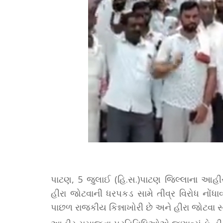
પાટણ, 5 જુલાઈ (હિ.સ.)પાટણ જિલ્લાના આહ
હીરા જોટવાની ધરપકડ સામે તીવ્ર વિરોધ નોં
પાછળ રાજકીય કિન્નાખોરી છે અને હીરા જોટવા