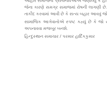
આહીર સમાજના પ્રતિનિધિઓએ જણાવ્યું કે હીર
જેના કારણે સમગ્ર સમાજમાં રોષની લાગણી છે.
તાકીદ કરવામાં આવી છે કે સત્ય બહાર આવવું 
સામાજિક આગેવાનોએ સ્પષ્ટ કહ્યું છે કે જો 
અપનાવવા મજબૂર બનશે.
હિન્દુસ્થાન સમાચાર / પરમાર હાર્દિકકુમાર