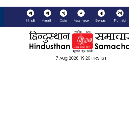
अ
अ
ଏ
অ
বা
ਅ
Hindi
Marathi
Odia
Assamese
Bengali
Punjabi
7 Aug 2026, 19:20 HRS IST