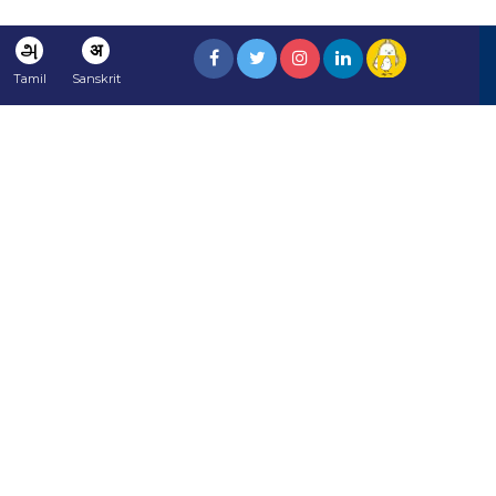
அ
अ
Tamil
Sanskrit