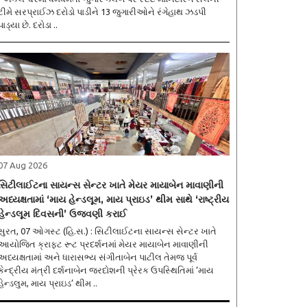
ટીમે સરપ્રાઈઝ દરોડો પાડીને 13 જુગારીઓને રંગેહાથ ઝડપી
પાડ્યા છે. દરોડા ..
07 Aug 2026
સિટીલાઈટના સાયન્સ સેન્ટર ખાતે મેયર માયાબેન માવાણીની
અધ્યક્ષતામાં ‘માય હેન્ડલૂમ, માય પ્રાઇડ’ થીમ સાથે ‘રાષ્ટ્રીય
હેન્ડલૂમ દિવસની’ ઉજવણી કરાઈ
સુરત, 07 ઓગસ્ટ (હિ.સ.) : સિટીલાઈટના સાયન્સ સેન્ટર ખાતે
આયોજિત ક્રાફ્ટ રૂટ પ્રદર્શનમાં મેયર માયાબેન માવાણીની
અધ્યક્ષતામાં અને ધારાસભ્ય સંગીતાબેન પાટીલ તેમજ પૂર્વ
કેન્દ્રીય મંત્રી દર્શનાબેન જરદોશની પ્રેરક ઉપસ્થિતિમાં ‘માય
હેન્ડલુમ, માય પ્રાઇડ’ થીમ ..