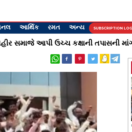
ેશનલ
આર્થિક
રમત
અન્ય
SUBSCRIPTION LOG
હીર સમાજે આપી ઉચ્ચ કક્ષાની તપાસની માં
WhatsApp