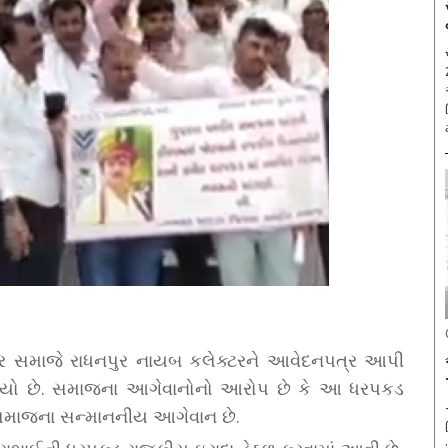
ીર સમાજે રાધનપુર નાયબ કલેક્ટરને આવેદનપત્ર આપી
ધાવ્યો છે. સમાજના આગેવાનોનો આરોપ છે કે આ ધરપકડ
 સમાજના સન્માનનીય આગેવાન છે.