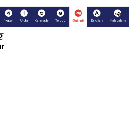
अ
ا
ಆ
ఆ
આ
A
എ
Nepali
Urdu
Kannada
Telugu
Gujrati
English
Malayalam