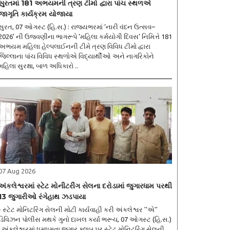
સુરતમાં 181 અભયમની ત્રણ ટીમો દ્વારા પાંચ સ્થળએ
જાગૃતિ કાર્યક્રમ યોજાયા
સુરત, 07 ઓગસ્ટ (હિ.સ.) : રાજ્યભરમાં ‘નારી વંદન ઉત્સવ–
2026’ ની ઉજવણીના ભાગરૂપે ‘મહિલા કર્મયોગી દિવસ’ નિમિત્તે 181
અભયમ મહિલા હેલ્પલાઈનની ટીમે ત્રણ વિવિધ ટીમો દ્વારા
જિલ્લાના પાંચ વિવિધ સ્થળોએ વિદ્યાર્થીઓ અને નાગરિકોને
મહિલા સુરક્ષા, બાળ અધિકારો ..
07 Aug 2026
અંકલેશ્વરમાં સ્ટેટ મોનીટરીંગ સેલના દરોડામાં જુગારધામ પરથી
13 જુગારીઓ રંગેહાથ ઝડપાયા
- સ્ટેટ મોનિટરિંગ સેલની મોટી કાર્યવાહી કરી અંકલેશ્વર ''એ''
ડિવિઝન પોલીસ મથકે ગુનો દાખલ કર્યા ભરૂચ, 07 ઓગસ્ટ (હિ.સ.)
: અંકલેશ્વરમાં ધમધમતા જુગાર ક્લબ પર સ્ટેટ મોનિટરિંગ સેલની