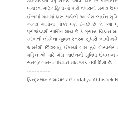
કામકાજમાં વધુ સમય આપી શકે છે. બાળકોની સ
બગાડવા માટે મહિલાઓ પાસે વધારાનો સમય ઉપલ
ઈશ્વર્યા ગામમાં શરૂ થયેલી આ ગેસ લાઈન સુવ
અન્ય ગામોના લોકો પણ ઈચ્છે છે કે, આ પ
પ્રોજેક્ટથી સાબિત થાય છે કે ગ્રામ્ય વિકા
કરવાથી લોકોના જીવન સ્તરમાં સુધારો આવી શકે 
અમરેલી જિલ્લાનું ઈશ્વર્યા ગામ હવે ગૌરવભેર 
મહિલાઓ માટે ગેસ લાઈનની સુવિધા ઉપલબ્ધ થ
સમગ્ર ગામના પરિવારો માટે એક નવી દિશા છે.
---------------
હિન્દુસ્થાન સમાચાર / Gondaliya Abhishe