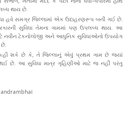
ંભાળ, ખેતીમાં મદદ કે પછી નાના ધંધા–વેપારમાં હાથ
બ્ધ થાય છે.
િધા હવે સમગ્ર જિલ્લામાં એક ઉદાહરણરૂપ બની ગઈ છે.
્રકારની સુવિધા તેમના ગામમાં પણ ઉપલબ્ધ થાય. આ
સ માટે નવીન ટેકનોલોજી અને આધુનિક સુવિધાઓનો ઉપયોગ
છે.
કહી શકે છે કે, તે જિલ્લાનું એવું પ્રથમ ગામ છે જ્યાં
ઈ છે. આ સુવિધા માત્ર ગૃહિણીઓ માટે જ નહીં પરંતુ
k Nandrambhai