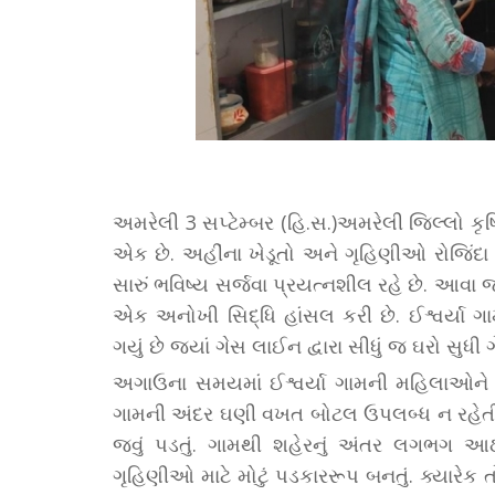
અમરેલી 3 સપ્ટેમ્બર (હિ.સ.)અમરેલી જિલ્લો કૃ
એક છે. અહીંના ખેડૂતો અને ગૃહિણીઓ રોજિંદ
સારું ભવિષ્ય સર્જવા પ્રયત્નશીલ રહે છે. આવા 
એક અનોખી સિદ્ધિ હાંસલ કરી છે. ઈશ્વર્યા 
ગયું છે જ્યાં ગેસ લાઈન દ્વારા સીધું જ ઘરો સુધી
અગાઉના સમયમાં ઈશ્વર્યા ગામની મહિલાઓને 
ગામની અંદર ઘણી વખત બોટલ ઉપલબ્ધ ન રહેત
જવું પડતું. ગામથી શહેરનું અંતર લગભગ આ
ગૃહિણીઓ માટે મોટું પડકારરૂપ બનતું. ક્યારે