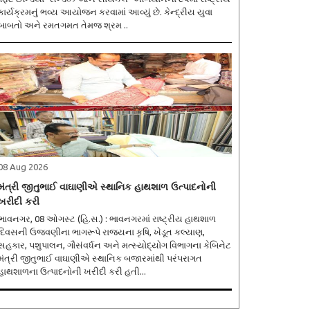
કાર્યક્રમનું ભવ્ય આયોજન કરવામાં આવ્યું છે. કેન્દ્રીય યુવા
બાબતો અને રમતગમત તેમજ શ્રમ ..
08 Aug 2026
મંત્રી જીતુભાઈ વાઘાણીએ સ્થાનિક હાથશાળ ઉત્પાદનોની
ખરીદી કરી
ભાવનગર, 08 ઓગસ્ટ (હિ.સ.) : ભાવનગરમાં રાષ્ટ્રીય હાથશાળ
દિવસની ઉજવણીના ભાગરૂપે રાજ્યના કૃષિ, ખેડૂત કલ્યાણ,
સહકાર, પશુપાલન, ગૌસંવર્ધન અને મત્સ્યોદ્યોગ વિભાગના કેબિનેટ
મંત્રી જીતુભાઈ વાઘાણીએ સ્થાનિક બજારમાંથી પરંપરાગત
હાથશાળના ઉત્પાદનોની ખરીદી કરી હતી...