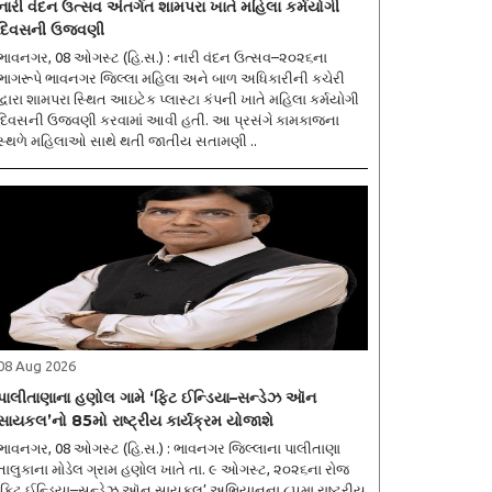
નારી વંદન ઉત્સવ અંતર્ગત શામપરા ખાતે મહિલા કર્મયોગી
દિવસની ઉજવણી
ભાવનગર, 08 ઓગસ્ટ (હિ.સ.) : નારી વંદન ઉત્સવ–૨૦૨૬ના
ભાગરૂપે ભાવનગર જિલ્લા મહિલા અને બાળ અધિકારીની કચેરી
દ્વારા શામપરા સ્થિત આઇટેક પ્લાસ્ટા કંપની ખાતે મહિલા કર્મયોગી
દિવસની ઉજવણી કરવામાં આવી હતી. આ પ્રસંગે કામકાજના
સ્થળે મહિલાઓ સાથે થતી જાતીય સતામણી ..
08 Aug 2026
પાલીતાણાના હણોલ ગામે ‘ફિટ ઈન્ડિયા–સન્ડેઝ ઑન
સાયકલ’નો 85મો રાષ્ટ્રીય કાર્યક્રમ યોજાશે
ભાવનગર, 08 ઓગસ્ટ (હિ.સ.) : ભાવનગર જિલ્લાના પાલીતાણા
તાલુકાના મોડેલ ગ્રામ હણોલ ખાતે તા. ૯ ઓગસ્ટ, ૨૦૨૬ના રોજ
‘ફિટ ઈન્ડિયા–સન્ડેઝ ઑન સાયકલ’ અભિયાનના ૮૫મા રાષ્ટ્રીય