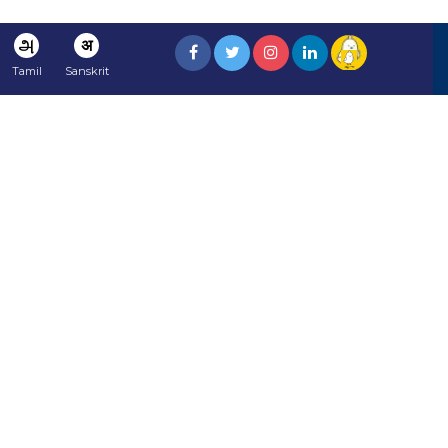
அ
अ
Tamil
Sanskrit