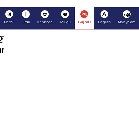
अ
ا
ಆ
ఆ
આ
A
എ
Nepali
Urdu
Kannada
Telugu
Gujrati
English
Malayalam