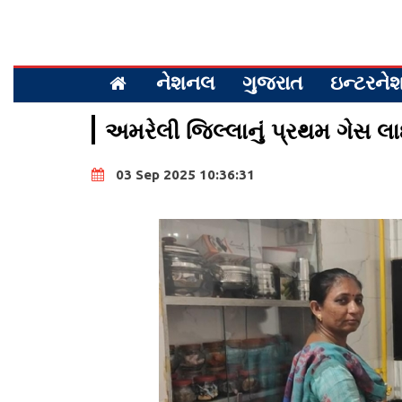
નેશનલ
ગુજરાત
ઇન્ટરન
અમરેલી જિલ્લાનું પ્રથમ ગેસ લાઈ
03 Sep 2025 10:36:31