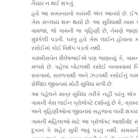
તૈયાર ન થઈ શકતું.
હવે આ સમસ્યાનો કાયમી અંત આવ્યો છે. ઈશ્વર
ગેસ સપ્લાય શરૂ થયો છે. આ સુવિધાથી ખાસ ક
વામજા, જે ગામની જ ગૃહિણી છે, તેમણે જણાવ્ય
મુશ્કેલી પડતી. પરંતુ હવે ગેસ લાઈન હોવાન
રસોઈમાં કોઈ વિક્ષેપ પડતો નથી.
કાશ્મીરાબેન શૈલેષભાઈએ પણ જણાવ્યું કે, ગામ
મળ્યો છે. પહેલા બોટલથી રસોઈ બનાવવામાં બ
સસ્તામાં, સરળતાથી અને ઝડપથી રસોઈનું કા
રોજિંદા જીવનમાં મોટી સુવિધા મળી છે.
આ પહેલને માત્ર સુવિધા તરીકે નહીં પરંતુ એક 
ગામની ગેસ લાઈન પ્રોજેક્ટે દર્શાવ્યું છે કે, 
અને ગૃહિણીઓના જીવનમાં સહજતા લાવી શકાય
ગામની મહિલાઓ માટે આ પ્રોજેક્ટ આશીર્વાદ સમ
દુકાન કે શહેર સુધી જવું પડતું નથી. સ