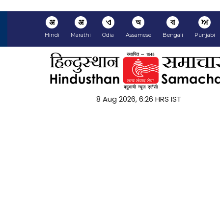
अ
अ
ଏ
অ
বা
ਅ
Hindi
Marathi
Odia
Assamese
Bengali
Punjabi
8 Aug 2026, 6:26 HRS IST