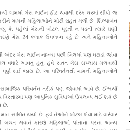
્યા ગામમાં ગેસ લાઈન ફીટ થવાથી દરેક ઘરમાં સીધો જ
રીને ગામની મહિલાઓને મોટી રાહત મળી છે. શિલ્પાબેન
ું કે, પહેલાં ગેસની બોટલ પૂરતી ન પડતી ત્યારે ઘણી
ા કારણે ગેસ 24 કલાક ઉપલબ્ધ રહે છે અને મહિલાઓને
ની અંદર ગેસ લાઈન નાખ્યા પછી બિલમાં પણ ઘટાડો જોવા
િલ વધારે આવતું હતું. હવે સતત ગેસ સપ્લાય મળવાથી
મ પૂર્ણ થઈ જાય છે. આ પરિવર્તનથી ગામની મહિલાઓને
સામાજિક પરિવર્તન તરીકે પણ જોવામાં આવે છે. ઈશ્વર્યા
ગ્રામ્ય વિસ્તારમાં પણ આધુનિક સુવિધાઓ ઉપલબ્ધ થઈ શકે છે
 છે.
ાન સાબિત થયો છે. હવે તેઓને બોટલ લેવા માટે વારંવાર
મયની બચત થવાને કારણે મહિલાઓ પોતાના ઘરના અન્ય