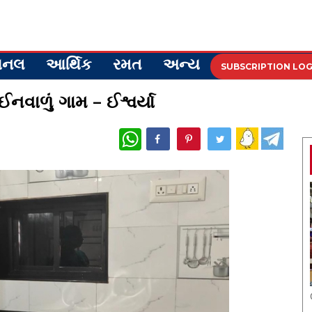
ેશનલ
આર્થિક
રમત
અન્ય
SUBSCRIPTION LOG
નવાળું ગામ – ઈશ્વર્યા
WhatsApp