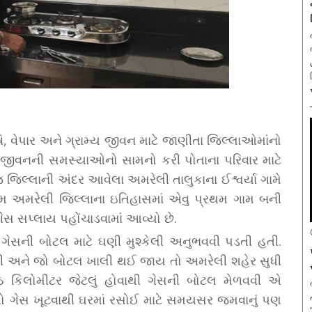
ષિ, વેપાર અને ગ્રામ્ય જીવન માટે જાણીતા જિલ્લાઓમાંનો
ા જીવનની સમસ્યાઓનો સામનો કરી પોતાના પરિવાર માટે
જ જિલ્લાની અંદર આવેલા અમરેલી તાલુકાના ઈશ્વર્યા ગામે
ગામ અમરેલી જિલ્લાના ઇતિહાસમાં એવુ પ્રથમ ગામ બની
 ગેસ સપ્લાય પહોંચાડવામાં આવ્યો છે.
ગેસની બોટલ માટે ઘણી મુશ્કેલી અનુભવવી પડતી હતી.
ી અને જો બોટલ ખાલી થઈ જાય તો અમરેલી શહેર સુધી
ઠ કિલોમીટર જેટલું હોવાથી ગેસની બોટલ મેળવવી એ
ક તો ગેસ ખૂટવાથી ઘરમાં રસોઈ માટે સમયસર જમવાનું પણ