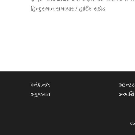
હિન્દુસ્થાન સમાચાર / હાર્દિક રાઠોડ
નેશનલ
ઇન્ટ
ગુજરાત
આર્થ
Co