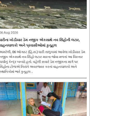
06 Aug 2026
ધારીના ખોડીયાર ડેમ નજીક એકસાથે નવ સિંહોની લટાર,
વાહનચાલકો અને પ્રવાસીઓમાં કુતૂહલ
મરેલી, 06 ઓગસ્ટ (હિ.સ.) ધારી તાલુકામાં આવેલા ખોડીયાર ડેમ
નજીક એકસાથે નવ સિંહો લટાર મારતા જોવા મળતાં આ વિસ્તાર
ચર્ચાનું કેન્દ્ર બન્યો હતો. વહેલી સવારે ડેમ નજીકના માર્ગ પર
સિંહોના ટોળાએ નિરાંતે અવરજવર કરતાં વાહનચાલકો અને
સ્થાનિકોમાં ભારે કુતૂહલ ..