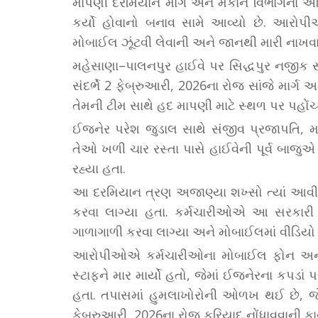
માપણી દરમિયાન માર્ગ અને મકાન વિભાગના અ
કર્યો હોવાનો બનાવ સામે આવ્યો છે. આરો
મોબાઈલ ઝૂંટવી લેવાની અને જાનથી મારી નાખ
મહેસાણા–પાલનપુર હાઈવે પર સિદ્ધપુર નજીક સર
સંદર્ભે 2 ફેબ્રુઆરી, 2026ના રોજ સાંજે માર
તેમની ટીમ સાથે હદ માપણી માટે સ્થળ પર પહોંચ્
ઈજનેર પરેશ જુડાલ સાથે સંજીવ પ્રજાપતિ, મ
તેઓ ખળી ચાર રસ્તા પાસે હાઈવેની પૂર્વ બાજ
રહ્યા હતા.
આ દરમિયાન ત્રણ અજાણ્યા શખ્સો ત્યાં આવી 
કરવા લાગ્યા હતા. કર્મચારીઓએ આ સરકારી 
ગાળાગાળી કરવા લાગ્યા અને મોબાઈલમાં વીડ
આરોપીઓએ કર્મચારીઓના મોબાઈલ ફોન અને ડ
સ્ટાફને માર માર્યો હતો, જેમાં ઈજનેરના કપડા
હતા. તપાસમાં હુમલાખોરોની ઓળખ થઈ છે, જે
ફેબ્રુઆરી, 2026ના રોજ ફરિયાદ નોંધાવવાની કાર