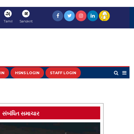
அ
अ
Tamil
Sanskrit
IN
HSNS LOGIN
STAFF LOGIN
સંબંધિત સમાચાર