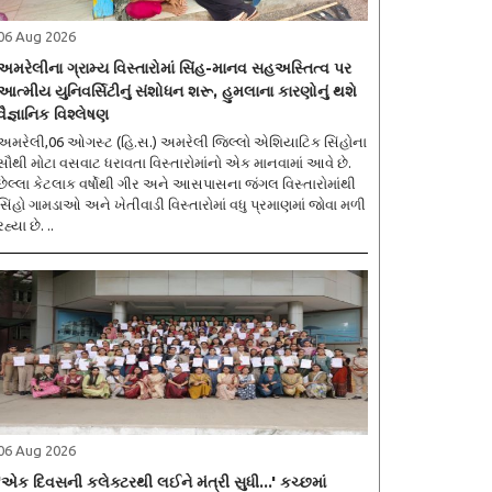
06 Aug 2026
અમરેલીના ગ્રામ્ય વિસ્તારોમાં સિંહ-માનવ સહઅસ્તિત્વ પર
આત્મીય યુનિવર્સિટીનું સંશોધન શરૂ, હુમલાના કારણોનું થશે
વૈજ્ઞાનિક વિશ્લેષણ
મરેલી,06 ઓગસ્ટ (હિ.સ.) અમરેલી જિલ્લો એશિયાટિક સિંહોના
સૌથી મોટા વસવાટ ધરાવતા વિસ્તારોમાંનો એક માનવામાં આવે છે.
છેલ્લા કેટલાક વર્ષોથી ગીર અને આસપાસના જંગલ વિસ્તારોમાંથી
સિંહો ગામડાઓ અને ખેતીવાડી વિસ્તારોમાં વધુ પ્રમાણમાં જોવા મળી
રહ્યા છે. ..
06 Aug 2026
'એક દિવસની કલેક્ટરથી લઈને મંત્રી સુધી...' કચ્છમાં