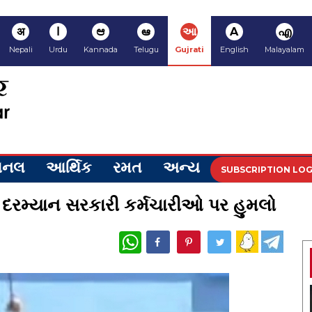
अ
ا
ಆ
ఆ
આ
A
എ
Nepali
Urdu
Kannada
Telugu
Gujrati
English
Malayalam
ેશનલ
આર્થિક
રમત
અન્ય
SUBSCRIPTION LOG
ી દરમ્યાન સરકારી કર્મચારીઓ પર હુમલો
WhatsApp