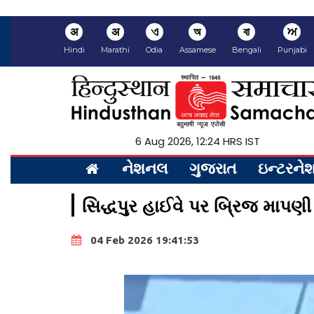
अ
अ
ଏ
অ
বা
ਅ
Hindi
Marathi
Odia
Assamese
Bengali
Punjabi
6 Aug 2026, 12:24 HRS IST
નેશનલ
ગુજરાત
ઇન્ટરન
સિદ્ધપુર હાઈવે પર બ્રિજ માપણ
04 Feb 2026 19:41:53