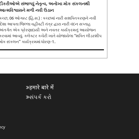
દીકરીઓએ સંભાળ્યું નેતૃત્વ, અનોખા મોક સંકલનથી
આત્મવિશ્વાસને મળી નવી ઉડાન
કચ્છ, 06 ઓગસ્ટ (હિ.સ.) : કચ્છમાં નારી સશક્તિકરણને નવી
દિશા આપતા જિલ્લા વહીવટી તંત્ર દ્વારા નારી વંદન સપ્તાહ
અંતર્ગત એક પ્રેરણાદાયી અને નવતર કાર્યક્રમનું આયોજન
કરવામાં આવ્યું. કલેક્ટર કચેરી ખાતે યોજાયેલા “શક્તિ લીડરશીપ
મોક સંકલન” કાર્યક્રમમાં ધોરણ-1..
हमारे बारे में
સંપર્ક કરો
ncy