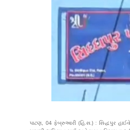
પાટણ, 04 ફેબ્રુઆરી (હિ.સ.) : સિદ્ધપુર હા