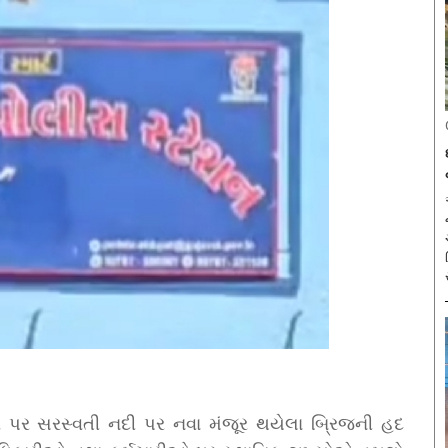
અ
ઈવે પર સરસ્વતી નદી પર નવા મંજૂર થયેલા બ્રિજની હદ