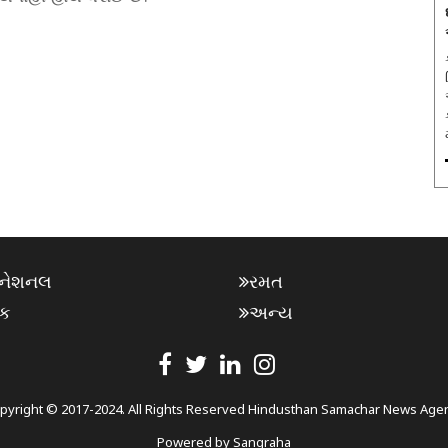
રનેશનલ
રમત
િક
અન્ય
pyright © 2017-2024. All Rights Reserved Hindusthan Samachar News Age
Powered by
Sangraha