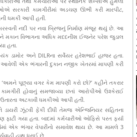
ધિકારીઓ તથા કર્મચારીઓ પર સ્થાનિક શખ્સોએ હુમલો
પીઓએ સરકારી કામગીરીમાં અડચણ ઊભી કરી મારપીટ,
વાની ધમકી આપી હતી.
સ્વતી નદી પર નવા બ્રિજનું નિર્માણ મંજૂર થયું છે. આ
્ગ અને મકાન વિભાગના અધિક મદદનીશ ઈજનેર પરેશ જુડાલ
અ
યા હતા.
યંક ડામોર અને DILRના સર્વેયર હરેશભાઈ હાજર હતા.
ુએ આવેલી એક ભંગારની દુકાન નજીક ખેતરમાં માપણી કરી
‘અમને પૂછ્યા વગર કેમ માપણી કરો છો?’ કહીને તકરાર
કામગીરી હોવાનું સમજાવ્યા છતાં આરોપીઓ ઉશ્કેરાઈ
િયો ઉતારતા અટકાવી ધમકીઓ આપી હતી.
ાયરી ઝૂંટવી ફેંકી દીધી તેમજ એન્જિનિયર સહિતના
ં પણ ફાટી ગયા હતા. બાદમાં કર્મચારીઓ ઓફિસે પરત ફર્યા
માં એક ભંગાર વેપારીનો સમાવેશ થાય છે. આ મામલે 3
્યવાહી હાથ ધરાઈ છે.